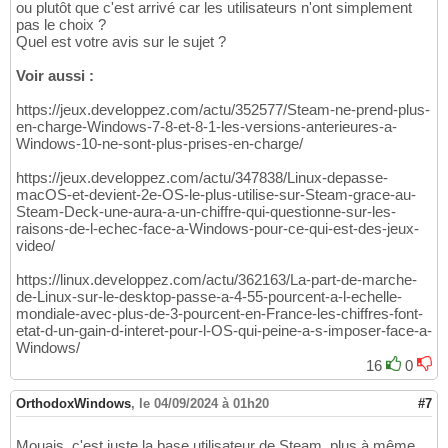
ou plutôt que c'est arrivé car les utilisateurs n'ont simplement
pas le choix ?
Quel est votre avis sur le sujet ?
Voir aussi :
https://jeux.developpez.com/actu/352577/Steam-ne-prend-plus-
en-charge-Windows-7-8-et-8-1-les-versions-anterieures-a-
Windows-10-ne-sont-plus-prises-en-charge/
https://jeux.developpez.com/actu/347838/Linux-depasse-
macOS-et-devient-2e-OS-le-plus-utilise-sur-Steam-grace-au-
Steam-Deck-une-aura-a-un-chiffre-qui-questionne-sur-les-
raisons-de-l-echec-face-a-Windows-pour-ce-qui-est-des-jeux-
video/
https://linux.developpez.com/actu/362163/La-part-de-marche-
de-Linux-sur-le-desktop-passe-a-4-55-pourcent-a-l-echelle-
mondiale-avec-plus-de-3-pourcent-en-France-les-chiffres-font-
etat-d-un-gain-d-interet-pour-l-OS-qui-peine-a-s-imposer-face-a-
Windows/
16
0
OrthodoxWindows
,
le 04/09/2024 à 01h20
#7
Mouais, c'est juste la base utilisateur de Steam, plus à même