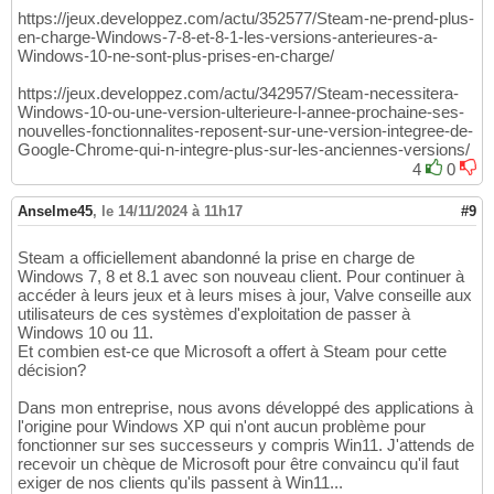
https://jeux.developpez.com/actu/352577/Steam-ne-prend-plus-
en-charge-Windows-7-8-et-8-1-les-versions-anterieures-a-
Windows-10-ne-sont-plus-prises-en-charge/
https://jeux.developpez.com/actu/342957/Steam-necessitera-
Windows-10-ou-une-version-ulterieure-l-annee-prochaine-ses-
nouvelles-fonctionnalites-reposent-sur-une-version-integree-de-
Google-Chrome-qui-n-integre-plus-sur-les-anciennes-versions/
4
0
Anselme45
,
le 14/11/2024 à 11h17
#9
Steam a officiellement abandonné la prise en charge de
Windows 7, 8 et 8.1 avec son nouveau client. Pour continuer à
accéder à leurs jeux et à leurs mises à jour, Valve conseille aux
utilisateurs de ces systèmes d'exploitation de passer à
Windows 10 ou 11.
Et combien est-ce que Microsoft a offert à Steam pour cette
décision?
Dans mon entreprise, nous avons développé des applications à
l'origine pour Windows XP qui n'ont aucun problème pour
fonctionner sur ses successeurs y compris Win11. J'attends de
recevoir un chèque de Microsoft pour être convaincu qu'il faut
exiger de nos clients qu'ils passent à Win11...