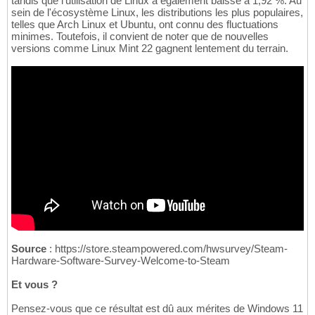
tandis que l'utilisation de Linux a également baissé à 1,92 %. Au
sein de l'écosystème Linux, les distributions les plus populaires,
telles que Arch Linux et Ubuntu, ont connu des fluctuations
minimes. Toutefois, il convient de noter que de nouvelles
versions comme Linux Mint 22 gagnent lentement du terrain.
Source
: https://store.steampowered.com/hwsurvey/Steam-
Hardware-Software-Survey-Welcome-to-Steam
Et vous ?
Pensez-vous que ce résultat est dû aux mérites de Windows 11