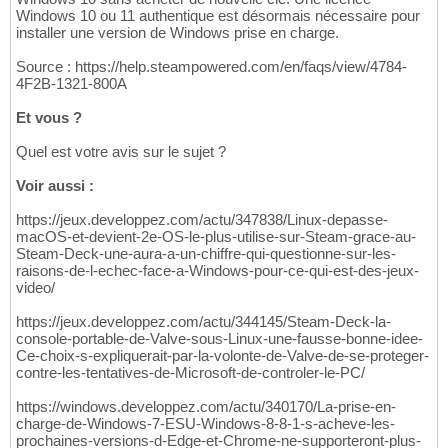
Windows 10 ou 11 authentique est désormais nécessaire pour
installer une version de Windows prise en charge.
Source : https://help.steampowered.com/en/faqs/view/4784-
4F2B-1321-800A
Et vous ?
Quel est votre avis sur le sujet ?
Voir aussi :
https://jeux.developpez.com/actu/347838/Linux-depasse-
macOS-et-devient-2e-OS-le-plus-utilise-sur-Steam-grace-au-
Steam-Deck-une-aura-a-un-chiffre-qui-questionne-sur-les-
raisons-de-l-echec-face-a-Windows-pour-ce-qui-est-des-jeux-
video/
https://jeux.developpez.com/actu/344145/Steam-Deck-la-
console-portable-de-Valve-sous-Linux-une-fausse-bonne-idee-
Ce-choix-s-expliquerait-par-la-volonte-de-Valve-de-se-proteger-
contre-les-tentatives-de-Microsoft-de-controler-le-PC/
https://windows.developpez.com/actu/340170/La-prise-en-
charge-de-Windows-7-ESU-Windows-8-8-1-s-acheve-les-
prochaines-versions-d-Edge-et-Chrome-ne-supporteront-plus-