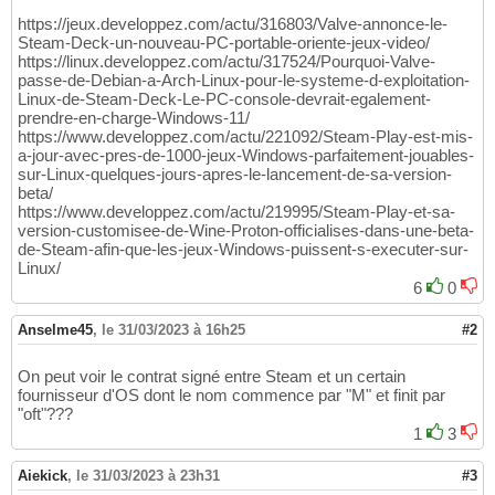
https://jeux.developpez.com/actu/316803/Valve-annonce-le-
Steam-Deck-un-nouveau-PC-portable-oriente-jeux-video/
https://linux.developpez.com/actu/317524/Pourquoi-Valve-
passe-de-Debian-a-Arch-Linux-pour-le-systeme-d-exploitation-
Linux-de-Steam-Deck-Le-PC-console-devrait-egalement-
prendre-en-charge-Windows-11/
https://www.developpez.com/actu/221092/Steam-Play-est-mis-
a-jour-avec-pres-de-1000-jeux-Windows-parfaitement-jouables-
sur-Linux-quelques-jours-apres-le-lancement-de-sa-version-
beta/
https://www.developpez.com/actu/219995/Steam-Play-et-sa-
version-customisee-de-Wine-Proton-officialises-dans-une-beta-
de-Steam-afin-que-les-jeux-Windows-puissent-s-executer-sur-
Linux/
6
0
Anselme45
,
le 31/03/2023 à 16h25
#2
On peut voir le contrat signé entre Steam et un certain
fournisseur d'OS dont le nom commence par "M" et finit par
"oft"???
1
3
Aiekick
,
le 31/03/2023 à 23h31
#3