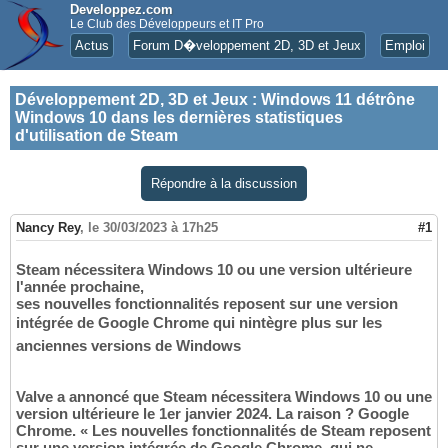
Developpez.com
Le Club des Développeurs et IT Pro
Actus
Forum D�veloppement 2D, 3D et Jeux
Emploi
Développement 2D, 3D et Jeux
:
Windows 11 détrône
Windows 10 dans les dernières statistiques
d'utilisation de Steam
Répondre à la discussion
Nancy Rey
,
le 30/03/2023 à 17h25
#1
Steam nécessitera Windows 10 ou une version ultérieure
l'année prochaine,
ses nouvelles fonctionnalités reposent sur une version
intégrée de Google Chrome qui nintègre plus sur les
anciennes versions de Windows
Valve a annoncé que Steam nécessitera Windows 10 ou une
version ultérieure le 1er janvier 2024. La raison ? Google
Chrome. « Les nouvelles fonctionnalités de Steam reposent
sur une version intégrée de Google Chrome, qui ne