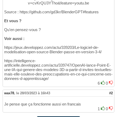
v=cvKrQU3YTho&feature=youtu.be
Source : https://github.com/gd3kr/BlenderGPT#features
Et vous ?
Qu'en pensez-vous ?
Voir aussi :
https://jeux.developpez.com/actu/339203/Le-logiciel-de-
modelisation-open-source-Blender-passe-en-version-3-4/
https://intelligence-
artificielle.developpez.com/actu/339747/OpenAI-lance-Point-E-
une-IA-qui-genere-des-modeles-3D-a-partir-d-invites-textuelles-
mais-elle-souleve-des-preoccupations-en-ce-qui-concerne-ses-
donnees-d-apprentissage/
6
0
wax78
,
le 28/03/2023 à 16h43
#2
Je pense que ça fonctionne aussi en francais
1
0