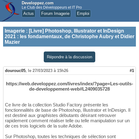
Developpez.com
Le Club des Développeurs et IT Pro
Actus
Forum Imagerie
Emploi
Imagerie
:
[Livre] Photoshop, Illustrator et InDesign
2021 : les fondamentaux, de Christophe Aubry et Didier
Mazier
Répondre à la discussion
dourouc05
,
le 27/03/2023 à 15h26
#1
https://web.developpez.com/livres/index/?page=Les-outils-
de-developpement-web#L2409035728
Ce livre de la collection Studio Factory présente les
fonctionnalités de base de Photoshop, Illustrator et InDesign. Il
est destiné aux graphistes débutants désirant retrouver
rapidement comment réaliser telle ou telle manipulation sur un
de ces trois logiciels de la suite Adobe.
Sur Photoshop, toutes les techniques de sélection sont