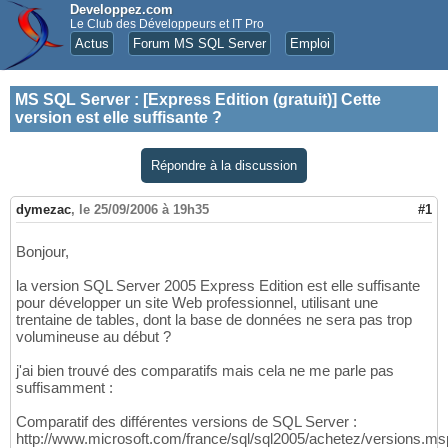
Developpez.com
Le Club des Développeurs et IT Pro
Actus
Forum MS SQL Server
Emploi
MS SQL Server
:
[Express Edition (gratuit)] Cette
version est elle suffisante ?
Répondre à la discussion
dymezac
,
le 25/09/2006 à 19h35
#1
Bonjour,
la version SQL Server 2005 Express Edition est elle suffisante
pour développer un site Web professionnel, utilisant une
trentaine de tables, dont la base de données ne sera pas trop
volumineuse au début ?
j'ai bien trouvé des comparatifs mais cela ne me parle pas
suffisamment :
Comparatif des différentes versions de SQL Server :
http://www.microsoft.com/france/sql/sql2005/achetez/versions.m