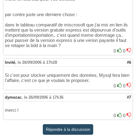
par contre juste une derniere chose :
dans le tableau comparatif de miscrosoft que j'ai mis en lien ils
mettent que la version gratuite express est dépourvue d'outils
d'importation/exportation.. c'est quand meme dommage ça..
pour passer de la version express à une verion payante il faut
se retaper la bdd à la main ?
0
0
Invité
,
le 26/09/2006 à 17h28
#6
Si c'est pour stocker uniquement des données, Mysql fera bien
l'affaire, c'est ce que je voulais te proposer.
0
0
dymezac
,
le 26/09/2006 à 17h36
#7
merci !
0
0
Répondre à la discussion