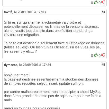
0
0
Invité
,
le 26/09/2006 à 17h03
#4
Si tu es sûr qu'à terme la volumétrie va croître et
potentiellement dépasser les limites de la versions Express,
alors investis tout de suite dans une édition standard, ça
t'évitera une migration.
Ta base est destinée à seulement faire du stockage de données
(tables seules)? Ou bien tu vas utiliser aussi les vues, les ps,
les assembly etc... ?
0
0
dymezac
,
le 26/09/2006 à 17h24
#5
bonjour et merci..
la base est destinée essentiellement à stocker des données.
de simples requêtes select, insert, update suffiront
par contre malheureusement mon co equipier a choisi MySql,
donc à ma grande tristesse pas de sql server pour me faire la
main
merci en tout cas pour vos conseils