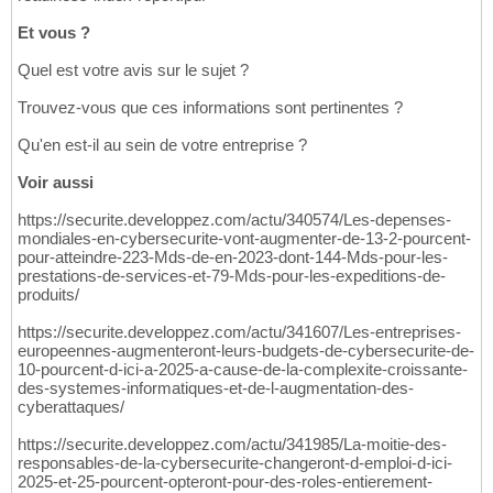
Et vous ?
Quel est votre avis sur le sujet ?
Trouvez-vous que ces informations sont pertinentes ?
Qu'en est-il au sein de votre entreprise ?
Voir aussi
https://securite.developpez.com/actu/340574/Les-depenses-
mondiales-en-cybersecurite-vont-augmenter-de-13-2-pourcent-
pour-atteindre-223-Mds-de-en-2023-dont-144-Mds-pour-les-
prestations-de-services-et-79-Mds-pour-les-expeditions-de-
produits/
https://securite.developpez.com/actu/341607/Les-entreprises-
europeennes-augmenteront-leurs-budgets-de-cybersecurite-de-
10-pourcent-d-ici-a-2025-a-cause-de-la-complexite-croissante-
des-systemes-informatiques-et-de-l-augmentation-des-
cyberattaques/
https://securite.developpez.com/actu/341985/La-moitie-des-
responsables-de-la-cybersecurite-changeront-d-emploi-d-ici-
2025-et-25-pourcent-opteront-pour-des-roles-entierement-