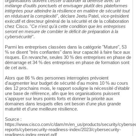
organisations doivent cesser d'aborder la défense avec un
mélange d'outils ponctuels et envisager plutôt des plateformes
intégrées pour atteindre la résilience en matière de sécurité tout
en réduisant la complexité
", déclare Jeetu Patel, vice-président
exécutif et directeur général de la sécurité et de la collaboration
chez Cisco. "
Ce n'est qu'à cette condition que les entreprises
seront en mesure de combler le déficit de préparation à la
cybersécurité
".
Parmi les entreprises classées dans la catégorie "Mature", 53
% se disent "très confiantes" dans leur capacité à faire face aux
risques. En revanche, seules 30 % des entreprises en phase de
démarrage et 34 % des entreprises en phase de formation sont
de cet avis.
Alors que 86 % des personnes interrogées prévoient
d'augmenter leur budget de sécurité d'au moins 10 % au cours
des 12 prochains mois, le rapport souligne la nécessité d'établir
une base de référence, afin que les organisations puissent
s'appuyer sur leurs points forts et donner la priorité aux
domaines dans lesquels elles ont besoin d'une plus grande
maturité et d'une meilleure résilience.
Source :
https://www.cisco.com/c/dam/m/en_us/products/security/cybersec
reports/cybersecurity-readiness-index/2023/cybersecurity-
readiness-index-report.pdf