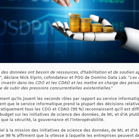
des données ont besoin de ressources, d'habilitation et de soutien ap
", déclare Nick Elprin, cofondateur et PDG de Domino Data Lab. "
Les 
t investir dans les CDO et les CDAO et les mettre en charge des pers
 de subir des pressions concurrentielles existentielles.
"
t qu'ils jouent les seconds rôles par rapport au service informatiqu
ent que le service informatique prend la plupart des décisions relati
ratiquement tous les CDO et CDAO (99 %) reconnaissent qu'il est diffi
budget sur les initiatives de science des données, de ML et d'IA plut
 que la sécurité, la gouvernance et l'interopérabilité.
iel à la mission des initiatives de science des données, de ML et d'IA
e 98 % affirment que la vitesse à laquelle les entreprises peuvent dév