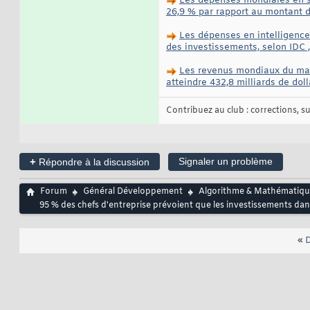
Les dépenses mondiales en sy
26,9 % par rapport au montant 
Les dépenses en intelligence 
des investissements, selon IDC ,
Les revenus mondiaux du marc
atteindre 432,8 milliards de doll
Contribuez au club : corrections, sug
+
Signaler un problème
Répondre à la discussion
Forum
Général Développement
Algorithme & Mathématiqu
95 % des chefs d'entreprise prévoient que les investissements dans 
«
D