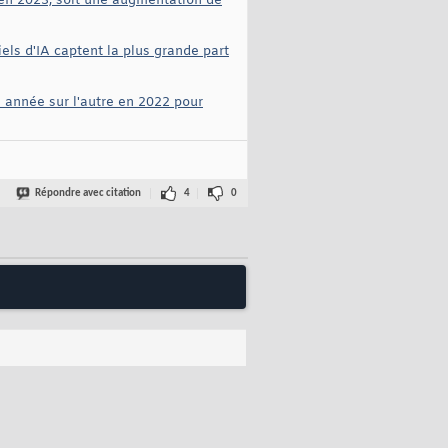
 en 2023, soit une augmentation de
els d'IA captent la plus grande part
 année sur l'autre en 2022 pour
Répondre avec citation
4
0