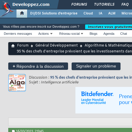
FORUMS
TUTORIELS
FAQ
DI/DSI Solutions d'entreprise
Cloud
IA
ALM
Micros
Vous n'êtes pas encore inscrit sur Developpez.com ?
Inscrivez-vous gratuitem
Derniers messages
Actions
Réseau social
Blogs
Agenda
Chat
Forum
Général Développement
Algorithme & Mathématiqu
95 % des chefs d'entreprise prévoient que les investissements dans 
+
Signaler un problème
Répondre à la discussion
Discussion :
95 % des chefs d'entreprise prévoient que les in
Sujet :
Intelligence artificielle
16/03/2023,
21h45