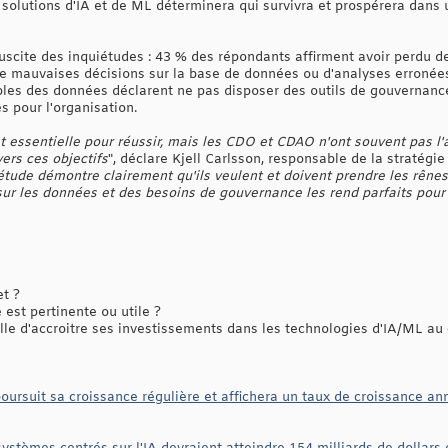
solutions d'IA et de ML déterminera qui survivra et prospérera dans
suscite des inquiétudes : 43 % des répondants affirment avoir perdu 
e mauvaises décisions sur la base de données ou d'analyses erronées. 
bles des données déclarent ne pas disposer des outils de gouvernanc
s pour l'organisation.
t essentielle pour réussir, mais les CDO et CDAO n'ont souvent pas l'a
vers ces objectifs
", déclare Kjell Carlsson, responsable de la stratégi
étude démontre clairement qu'ils veulent et doivent prendre les rênes 
r les données et des besoins de gouvernance les rend parfaits pour c
et ?
est pertinente ou utile ?
lle d'accroitre ses investissements dans les technologies d'IA/ML au
ursuit sa croissance régulière et affichera un taux de croissance ann