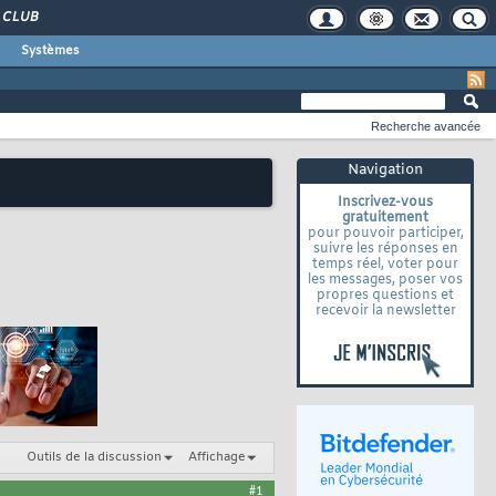
CLUB
Systèmes
Recherche avancée
Navigation
Inscrivez-vous
gratuitement
pour pouvoir participer,
suivre les réponses en
temps réel, voter pour
les messages, poser vos
propres questions et
recevoir la newsletter
Outils de la discussion
Affichage
#1