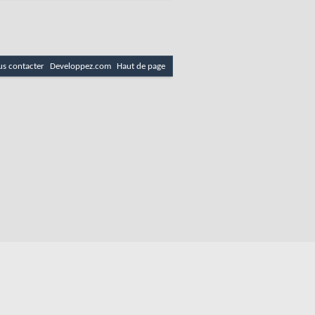
s contacter
Developpez.com
Haut de page
es
Politique de cookies