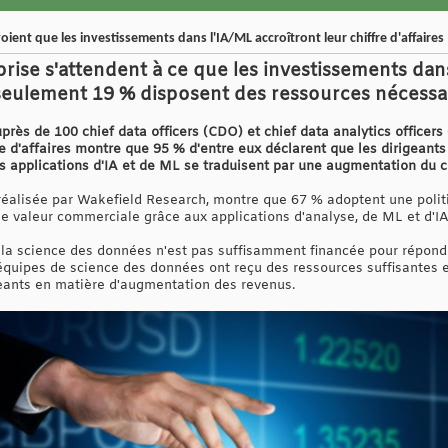
ient que les investissements dans l'IA/ML accroîtront leur chiffre d'affaires
prise s'attendent à ce que les investissements da
s seulement 19 % disposent des ressources nécessai
ès de 100 chief data officers (CDO) et chief data analytics officers 
fre d'affaires montre que 95 % d'entre eux déclarent que les dirigeants
 applications d'IA et de ML se traduisent par une augmentation du chi
réalisée par Wakefield Research, montre que 67 % adoptent une polit
e valeur commerciale grâce aux applications d'analyse, de ML et d'IA
la science des données n'est pas suffisamment financée pour répondr
équipes de science des données ont reçu des ressources suffisantes 
eants en matière d'augmentation des revenus.