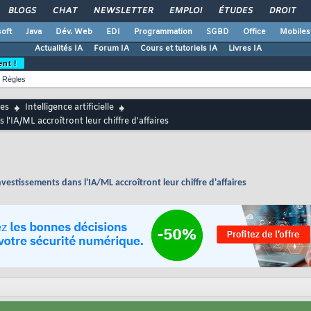
BLOGS
CHAT
NEWSLETTER
EMPLOI
ÉTUDES
DROIT
oft
Java
Dév. Web
EDI
Programmation
SGBD
Office
Mobiles
Actualités IA
Forum IA
Cours et tutoriels IA
Livres IA
ent !
Règles
es
Intelligence artificielle
l'IA/ML accroîtront leur chiffre d'affaires
vestissements dans l'IA/ML accroîtront leur chiffre d'affaires