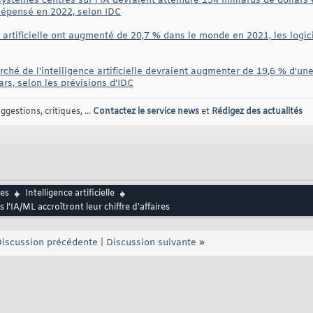
stèmes centrés sur l'IA devraient atteindre 154 milliards de dollars
dépensé en 2022, selon IDC
artificielle ont augmenté de 20,7 % dans le monde en 2021, les logici
hé de l'intelligence artificielle devraient augmenter de 19,6 % d'une
ars, selon les prévisions d'IDC
gestions, critiques, ...
Contactez le service news
et
Rédigez des actualités
es
Intelligence artificielle
l'IA/ML accroîtront leur chiffre d'affaires
iscussion précédente
|
Discussion suivante
»