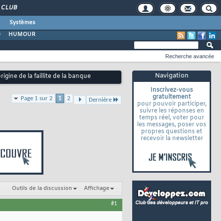
CLUB
Systèmes
O
HUMOUR
Recherche avancée
Navigation
rigine de la faillite de la banque
Inscrivez-vous
gratuitement
Page 1 sur 2
1
2
Dernière
pour pouvoir participer,
suivre les réponses en
temps réel, voter pour
les messages, poser vos
propres questions et
recevoir la newsletter
Outils de la discussion
Affichage
#1