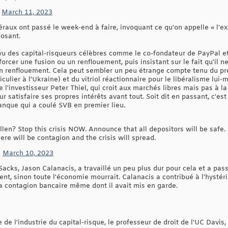
)
March 11, 2023
éraux ont passé le week-end à faire, invoquant ce qu'on appelle « l'e
posant.
 vu des capital-risqueurs célèbres comme le co-fondateur de PayPal e
forcer une fusion ou un renflouement, puis insistant sur le fait qu'il
 renflouement. Cela peut sembler un peu étrange compte tenu du p
iculier à l'Ukraine) et du vitriol réactionnaire pour le libéralisme lu
 l'investisseur Peter Thiel, qui croit aux marchés libres mais pas à l
r satisfaire ses propres intérêts avant tout. Soit dit en passant, c'es
banque qui a coulé SVB en premier lieu.
len? Stop this crisis NOW. Announce that all depositors will be safe.
re will be contagion and the crisis will spread.
)
March 10, 2023
cks, Jason Calanacis, a travaillé un peu plus dur pour cela et a pas
ment, sinon toute l'économie mourrait. Calanacis a contribué à l'hysté
a contagion bancaire même dont il avait mis en garde.
 l'industrie du capital-risque, le professeur de droit de l'UC Davis, P