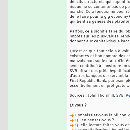
déficits structurels qui sapent 
risque ne se contente pas de por
marché. Cela fonctionne pour réé
de le faire pour la gig economy 
qui tient sa génèse des platefo
Parfois, cela signifie faire du 
impôts sur les plus-values, rend
donnent aux capital-risque l'ac
Qu'est-ce que tout cela a à voir
existantes et bon nombre des soc
mauvais pari sur les taux d'inté
avoir contribué à construire un 
SVB offrait des prêts hypothécai
d'autres banques desservant la 
First Republic Bank, par exemple
essentiellement un prêt gratuit.
Sources : John Thornhill,
SVB
,
Pe
Et vous ?
Connaissiez-vous la Silicon V
Qu'en pensez-vous ?
Quelle lecture faites-vous de