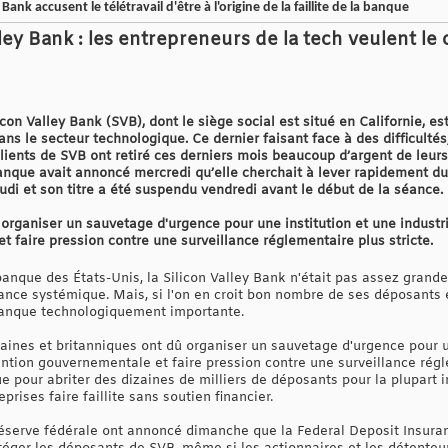
Bank accusent le télétravail d'être à l'origine de la faillite de la banque
alley Bank : les entrepreneurs de la tech veulent le
on Valley Bank (SVB), dont le siège social est situé en Californie, est
ans le secteur technologique. Ce dernier faisant face à des difficultés
clients de SVB ont retiré ces derniers mois beaucoup d’argent de leur
anque avait annoncé mercredi qu’elle cherchait à lever rapidement du c
di et son titre a été suspendu vendredi avant le début de la séance.
 organiser un sauvetage d'urgence pour une institution et une industr
t faire pression contre une surveillance réglementaire plus stricte.
anque des États-Unis, la Silicon Valley Bank n'était pas assez grande
tance systémique. Mais, si l'on en croit bon nombre de ses déposants e
anque technologiquement importante.
aines et britanniques ont dû organiser un sauvetage d'urgence pour un
ention gouvernementale et faire pression contre une surveillance régle
e pour abriter des dizaines de milliers de déposants pour la plupart 
rises faire faillite sans soutien financier.
 Réserve fédérale ont annoncé dimanche que la Federal Deposit Insuran