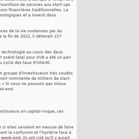
ourniture de services aux start-ups
ions financières traditionnelles. La
nologiques et a investi dans
nces de la vie soutenues par du
 la fin de 2022, il détenait 157
a technologie au cours des deux
t avéré fatal pour SVB a été un pari
 cycle des taux d'intérêt.
un groupe d'investisseurs très soudés
mort imminente de milliers de start-
. « Si nous ne pouvons pas mieux
ek-end.
estisseurs en capital-risque, ces
r si elles seraient en mesure de faire
ant la confusion et l'hystérie face à
week-end, ils ont crié qu'il y aurait