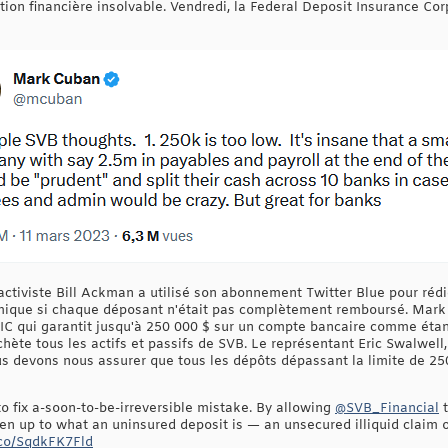
tution financière insolvable. Vendredi, la Federal Deposit Insurance Cor
 activiste Bill Ackman a utilisé son abonnement Twitter Blue pour réd
ique si chaque déposant n'était pas complètement remboursé. Mark 
IC qui garantit jusqu'à 250 000 $ sur un compte bancaire comme étant 
hète tous les actifs et passifs de SVB. Le représentant Eric Swalwell, 
 devons nous assurer que tous les dépôts dépassant la limite de 250
o fix a-soon-to-be-irreversible mistake. By allowing
@SVB_Financial
t
en up to what an uninsured deposit is — an unsecured illiquid claim 
t.co/SqdkFK7Fld