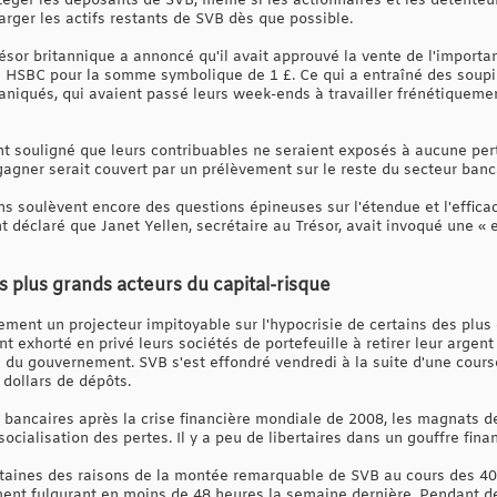
éger les déposants de SVB, même si les actionnaires et les détenteur
ger les actifs restants de SVB dès que possible.
ésor britannique a annoncé qu'il avait approuvé la vente de l'importan
HSBC pour la somme symbolique de 1 £. Ce qui a entraîné des soupi
niqués, qui avaient passé leurs week-ends à travailler frénétiquemen
nt souligné que leurs contribuables ne seraient exposés à aucune per
agner serait couvert par un prélèvement sur le reste du secteur banc
s soulèvent encore des questions épineuses sur l'étendue et l'efficac
 déclaré que Janet Yellen, secrétaire au Trésor, avait invoqué une «
s plus grands acteurs du capital-risque
ement un projecteur impitoyable sur l'hypocrisie de certains des plus
nt exhorté en privé leurs sociétés de portefeuille à retirer leur argen
du gouvernement. SVB s'est effondré vendredi à la suite d'une cours
e dollars de dépôts.
ancaires après la crise financière mondiale de 2008, les magnats de
 socialisation des pertes. Il y a peu de libertaires dans un gouffre finan
 certaines des raisons de la montée remarquable de SVB au cours des 
ment fulgurant en moins de 48 heures la semaine dernière. Pendant d