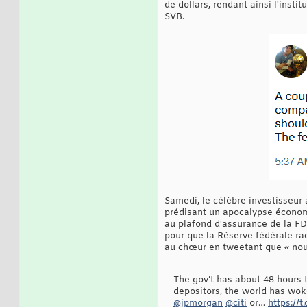
de dollars, rendant ainsi l'insti
SVB.
Samedi, le célèbre investisseur
prédisant un apocalypse économ
au plafond d'assurance de la FD
pour que la Réserve fédérale rac
au chœur en tweetant que « nous
The gov’t has about 48 hours t
depositors, the world has wok
@jpmorgan
@citi
or…
https://