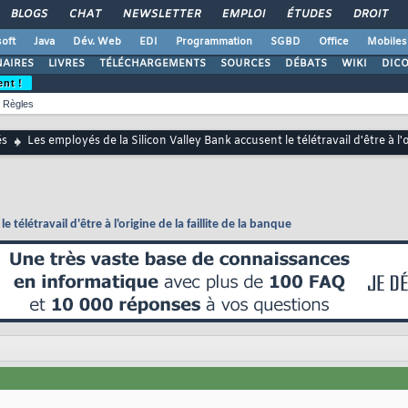
BLOGS
CHAT
NEWSLETTER
EMPLOI
ÉTUDES
DROIT
oft
Java
Dév. Web
EDI
Programmation
SGBD
Office
Mobiles
AIRES
LIVRES
TÉLÉCHARGEMENTS
SOURCES
DÉBATS
WIKI
DIC
ent !
Règles
és
Les employés de la Silicon Valley Bank accusent le télétravail d'être à l'o
 télétravail d'être à l'origine de la faillite de la banque