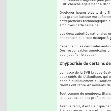
financement d'urgence pour prot
FDIC cherche également à déchar
Quelques heures plus tard, le Tr
plus grande banque européenne 
entrepreneurs technologiques pa
employés cette semaine.
Les deux autorités nationales o
ont déclaré que tout manque à g
Cependant, les deux intervention
Des responsables américains ont
pour justifier le soutien.
L'hypocrisie de certains de
Le fiasco de la SVB braque égal
deux côtés de l'Atlantique, qui o
appelé publiquement au soutien 
clients ont retiré 42 milliards d
Tout comme de nombreux titans b
la privatisation des profits et la
Avec le recul, il est clair que
été les causes de son effondre