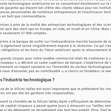
nomie technologique américaine en se concentrant étroitement sur la f
le garantie qui étaient loin d'être des clients idéaux pour les institut
ances personnelles de nombreux entrepreneurs et investisseurs tech
ue en tant que commanditaire.
rvices à près de la moitié des entreprises technologiques et des scie
nsi qu'à des start-ups en Europe, en Inde, en Israël et en Chine. Mais à
sur seulement 37 000 comptes.
ermis à la banque de surfer sur l'extraordinaire marché haussier de l
'a également laissé singulièrement exposé à la récession. Ce qui s'es
s obligations et les bons du Trésor américain après le retournement du
us grands risques pour notre modèle commercial était de s'adresser à 
troupeau », a déclaré un cadre supérieur de banque. L'expérience de 
inement un impact salutaire sur l'ensemble du secteur technologique
 à nous d'assumer, pas au contribuable », a conclu un fondateur ce we
ans l'industrie technologique ?
sue de la Silicon Valley est aussi importante que le prétendent les inv
n'en ont pas été les gardiens très responsables.
sent la clientèle de la Silicon Valley Bank s'efforçaient de détermine
 de capital-risqueurs a passé quatre jours à émouvoir sur Twitter, sem
si les déposants ne récupéraient pas tout leur argent, illico. Tout le 