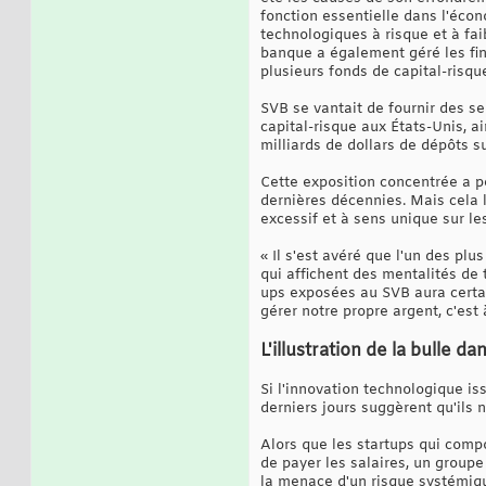
fonction essentielle dans l'éco
technologiques à risque et à faib
banque a également géré les fin
plusieurs fonds de capital-risq
SVB se vantait de fournir des se
capital-risque aux États-Unis, ai
milliards de dollars de dépôts 
Cette exposition concentrée a p
dernières décennies. Mais cela l
excessif et à sens unique sur le
« Il s'est avéré que l'un des pl
qui affichent des mentalités de 
ups exposées au SVB aura certa
gérer notre propre argent, c'est
L'illustration de la bulle d
Si l'innovation technologique is
derniers jours suggèrent qu'ils 
Alors que les startups qui compo
de payer les salaires, un groupe
la menace d'un risque systémique 