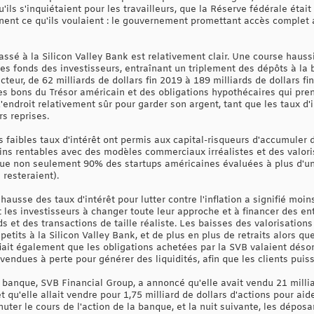
ls s'inquiétaient pour les travailleurs, que la Réserve fédérale était
nnent ce qu'ils voulaient : le gouvernement promettant accès complet
 passé à la Silicon Valley Bank est relativement clair. Une course hau
les fonds des investisseurs, entraînant un triplement des dépôts à la
teur, de 62 milliards de dollars fin 2019 à 189 milliards de dollars fin
des bons du Trésor américain et des obligations hypothécaires qui pre
'endroit relativement sûr pour garder son argent, tant que les taux d'
s reprises.
s faibles taux d'intérêt ont permis aux capital-risqueurs d'accumule
ns rentables avec des modèles commerciaux irréalistes et des valori
ue non seulement 90% des startups américaines évaluées à plus d'un m
 resteraient).
hausse des taux d'intérêt pour lutter contre l'inflation a signifié moin
t les investisseurs à changer toute leur approche et à financer des ent
s et des transactions de taille réaliste. Les baisses des valorisations
 petits à la Silicon Valley Bank, et de plus en plus de retraits alors q
fiait également que les obligations achetées par la SVB valaient dé
vendues à perte pour générer des liquidités, afin que les clients puiss
 banque, SVB Financial Group, a annoncé qu'elle avait vendu 21 millia
et qu'elle allait vendre pour 1,75 milliard de dollars d'actions pour aid
ter le cours de l'action de la banque, et la nuit suivante, les déposan