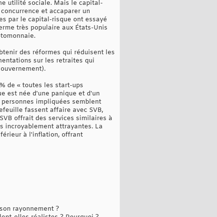
 utilité sociale. Mais le capital-
a concurrence et accaparer un
es par le capital-risque ont essayé
 terme très populaire aux États-Unis
yptomonnaie.
obtenir des réformes qui réduisent les
entations sur les retraites qui
 gouvernement).
% de « toutes les start-ups
que est née d'une panique et d'un
les personnes impliquées semblent
efeuille fassent affaire avec SVB,
SVB offrait des services similaires à
ds incroyablement attrayantes. La
ieur à l'inflation, offrant
r son rayonnement ?