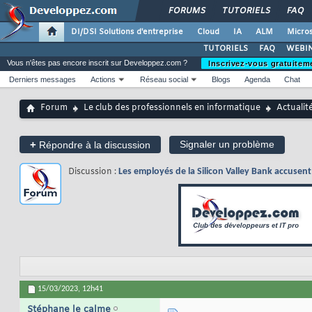
FORUMS
TUTORIELS
FAQ
DI/DSI Solutions d'entreprise
Cloud
IA
ALM
Micros
TUTORIELS
FAQ
WEBIN
Vous n'êtes pas encore inscrit sur Developpez.com ?
Inscrivez-vous gratuitem
Derniers messages
Actions
Réseau social
Blogs
Agenda
Chat
Forum
Le club des professionnels en informatique
Actualit
+
Signaler un problème
Répondre à la discussion
Discussion :
Les employés de la Silicon Valley Bank accusent le
15/03/2023,
12h41
Stéphane le calme