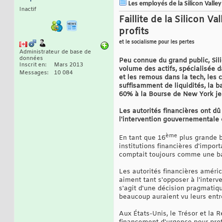
Les employés de la Silicon Valley 
Inactif
Faillite de la Silicon V
profits
et le socialisme pour les pertes
Administrateur de base de
données
Peu connue du grand public, Silic
Inscrit en
Mars 2013
volume des actifs, spécialisée d
Messages
10 084
et les remous dans la tech, les 
suffisamment de liquidités, la b
60% à la Bourse de New York jeu
Les autorités financières ont dû
l'intervention gouvernementale e
ème
En tant que 16
plus grande b
institutions financières d'impor
comptait toujours comme une b
Les autorités financières améric
aiment tant s'opposer à l'interv
s'agit d'une décision pragmatiqu
beaucoup auraient vu leurs entrep
Aux États-Unis, le Trésor et la