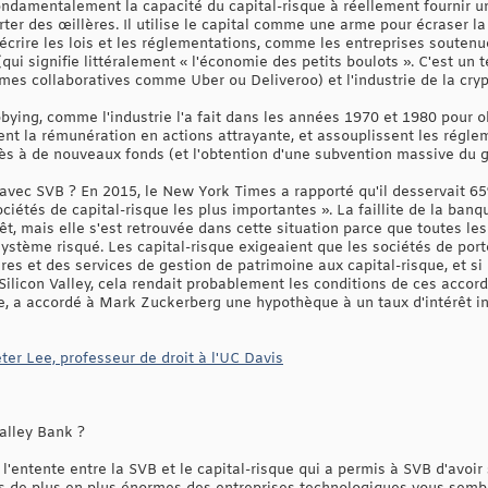
fondamentalement la capacité du capital-risque à réellement fournir une
ter des œillères. Il utilise le capital comme une arme pour écraser l
crire les lois et les réglementations, comme les entreprises soutenu
(qui signifie littéralement « l'économie des petits boulots ». C'est un
rmes collaboratives comme Uber ou Deliveroo) et l'industrie de la cr
lobbying, comme l'industrie l'a fait dans les années 1970 et 1980 pour 
ent la rémunération en actions attrayante, et assouplissent les réglem
cès à de nouveaux fonds (et l'obtention d'une subvention massive du
 avec SVB ? En 2015, le New York Times a rapporté qu'il desservait 65
iétés de capital-risque les plus importantes ». La faillite de la ban
rêt, mais elle s'est retrouvée dans cette situation parce que toutes 
système risqué. Les capital-risque exigeaient que les sociétés de port
res et des services de gestion de patrimoine aux capital-risque, et si 
Silicon Valley, cela rendait probablement les conditions de ces accor
, a accordé à Mark Zuckerberg une hypothèque à un taux d'intérêt infér
ter Lee, professeur de droit à l'UC Davis
alley Bank ?
 l'entente entre la SVB et le capital-risque qui a permis à SVB d'avoi