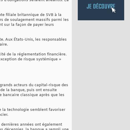
s d'obligations seraient anéantis. La
te filiale britannique de SVB à la
rs de soulagement massifs parmi les
t sur la façon de payer leurs
te. Aux États-Unis, les responsables
aire.
ité de la réglementation financière.
 exception de risque systémique »
 grands acteurs du capital-risque des
t de la banque, puis ont ensuite
e bancaire classique après que les
 la technologie semblent favoriser
cier.
40 dernières années ont également
es décennies, la banque a rempli une