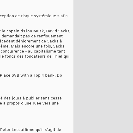
xception de risque systémique » afin
t le copain d'Elon Musk, David Sacks,
 ne demandait pas de renflouement
récédent dénigrement de Sacks à
i-même. Mais encore une fois, Sacks
a concurrence - au capitalisme tant
t le fonds des fondateurs de Thiel qui
 Place SVB with a Top 4 bank. Do
sé des jours à publier sans cesse
rie à propos d'une ruée vers une
eter Lee, affirme qu'il s'agit de