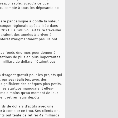
 responsable... jusqu'à ce que
 au compte à tous les déposants de
ssière pandémique a gonflé la valeur
 banque régionale spécialisée dans
 2021. La SVB voulait faire travailler
ndraient des années à arriver à
intérêt n'augmentaient pas. Ils ont
r des fonds énormes pour donner à
sations de plus en plus importantes
illiard de dollars n'étaient pas
s d'argent gratuit pour les projets qui
reprises réalistes, avec des
 signifiaient des chèques plus petits,
ue les startups manquaient elles-
sormais moins qu'au moment de leur
ent retirer leurs dépôts.
rds de dollars d'actifs avec une
er à combler ce trou. Ses clients ont
ts ont tenté de retirer 42 milliards