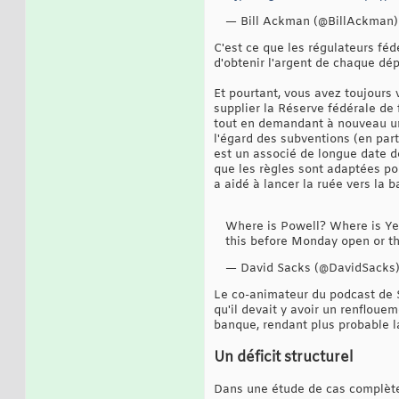
— Bill Ackman (@BillAckman
C'est ce que les régulateurs féd
d'obtenir l'argent de chaque dé
Et pourtant, vous avez toujours
supplier la Réserve fédérale de 
tout en demandant à nouveau un
l'égard des subventions (en part
est un associé de longue date de
que les règles sont adaptées pou
a aidé à lancer la ruée vers la 
Where is Powell? Where is Yel
this before Monday open or the
— David Sacks (@DavidSacks
Le co-animateur du podcast de Sa
qu'il devait y avoir un renfloue
banque, rendant plus probable l
Un déficit structurel
Dans une étude de cas complète de