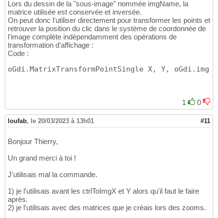
Lors du dessin de la "sous-image" nommée imgName, la
matrice utilisée est conservée et inversée.
On peut donc l'utiliser directement pour transformer les points et
retrouver la position du clic dans le système de coordonnée de
l'image complète indépendamment des opérations de
transformation d'affichage :
Code :
oGdi.MatrixTransformPointSingle X, Y, oGdi.img
(
i
1
0
loufab
,
le 20/03/2023 à 13h01
#11
Bonjour Thierry,
Un grand merci à toi !
J'utilisais mal la commande.
1) je l'utilisais avant les ctrlToImgX et Y alors qu'il faut le faire
après.
2) je l'utilisais avec des matrices que je créais lors des zooms.