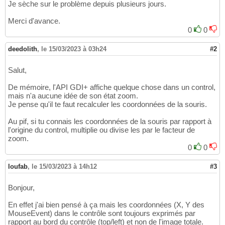
Je sèche sur le problème depuis plusieurs jours.
Merci d'avance.
0
0
deedolith
,
le 15/03/2023 à 03h24
#2
Salut,
De mémoire, l'API GDI+ affiche quelque chose dans un control,
mais n'a aucune idée de son état zoom.
Je pense qu'il te faut recalculer les coordonnées de la souris.
Au pif, si tu connais les coordonnées de la souris par rapport à
l'origine du control, multiplie ou divise les par le facteur de
zoom.
0
0
loufab
,
le 15/03/2023 à 14h12
#3
Bonjour,
En effet j'ai bien pensé à ça mais les coordonnées (X, Y des
MouseEvent) dans le contrôle sont toujours exprimés par
rapport au bord du contrôle (top/left) et non de l'image totale.