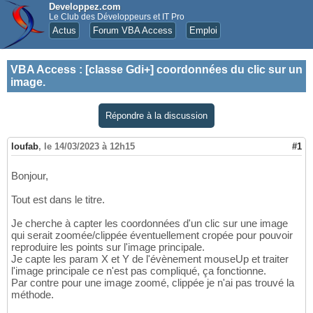
Developpez.com
Le Club des Développeurs et IT Pro
Actus
Forum VBA Access
Emploi
VBA Access
:
[classe Gdi+] coordonnées du clic sur un
image.
Répondre à la discussion
loufab
,
le 14/03/2023 à 12h15
#1
Bonjour,
Tout est dans le titre.
Je cherche à capter les coordonnées d'un clic sur une image
qui serait zoomée/clippée éventuellement cropée pour pouvoir
reproduire les points sur l'image principale.
Je capte les param X et Y de l'évènement mouseUp et traiter
l'image principale ce n'est pas compliqué, ça fonctionne.
Par contre pour une image zoomé, clippée je n'ai pas trouvé la
méthode.