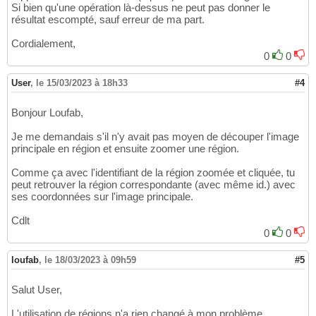
Si bien qu'une opération là-dessus ne peut pas donner le
résultat escompté, sauf erreur de ma part.
Cordialement,
0
0
User
,
le 15/03/2023 à 18h33
#4
Bonjour Loufab,
Je me demandais s'il n'y avait pas moyen de découper l'image
principale en région et ensuite zoomer une région.
Comme ça avec l'identifiant de la région zoomée et cliquée, tu
peut retrouver la région correspondante (avec même id.) avec
ses coordonnées sur l'image principale.
Cdlt
0
0
loufab
,
le 18/03/2023 à 09h59
#5
Salut User,
L'utilisation de régions n'a rien changé à mon problème.