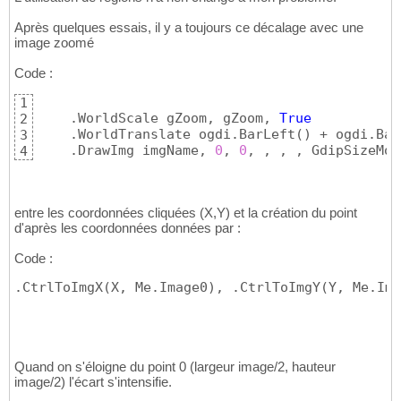
Après quelques essais, il y a toujours ce décalage avec une
image zoomé
Code :
1
    .WorldScale gZoom, gZoom, 
True
2
    .WorldTranslate ogdi.BarLeft
(
)
 + ogdi.Bar
3
    .DrawImg imgName, 
0
, 
0
, , , , GdipSizeMod
4
entre les coordonnées cliquées (X,Y) et la création du point
d'après les coordonnées données par :
Code :
.CtrlToImgX
(
X, Me.Image0
)
, .CtrlToImgY
(
Y, Me.Ima
Quand on s'éloigne du point 0 (largeur image/2, hauteur
image/2) l'écart s'intensifie.