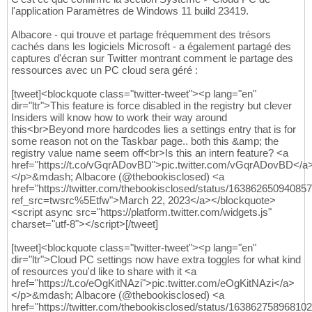
l'application Paramètres de Windows 11 build 23419.
Albacore - qui trouve et partage fréquemment des trésors
cachés dans les logiciels Microsoft - a également partagé des
captures d'écran sur Twitter montrant comment le partage des
ressources avec un PC cloud sera géré :
[tweet]<blockquote class="twitter-tweet"><p lang="en"
dir="ltr">This feature is force disabled in the registry but clever
Insiders will know how to work their way around
this<br>Beyond more hardcodes lies a settings entry that is for
some reason not on the Taskbar page.. both this &amp; the
registry value name seem off<br>Is this an intern feature? <a
href="https://t.co/vGqrADovBD">pic.twitter.com/vGqrADovBD</a
</p>&mdash; Albacore (@thebookisclosed) <a
href="https://twitter.com/thebookisclosed/status/16386265094085
ref_src=twsrc%5Etfw">March 22, 2023</a></blockquote>
<script async src="https://platform.twitter.com/widgets.js"
charset="utf-8"></script>[/tweet]
[tweet]<blockquote class="twitter-tweet"><p lang="en"
dir="ltr">Cloud PC settings now have extra toggles for what kind
of resources you'd like to share with it <a
href="https://t.co/eOgKitNAzi">pic.twitter.com/eOgKitNAzi</a>
</p>&mdash; Albacore (@thebookisclosed) <a
href="https://twitter.com/thebookisclosed/status/16386275896810