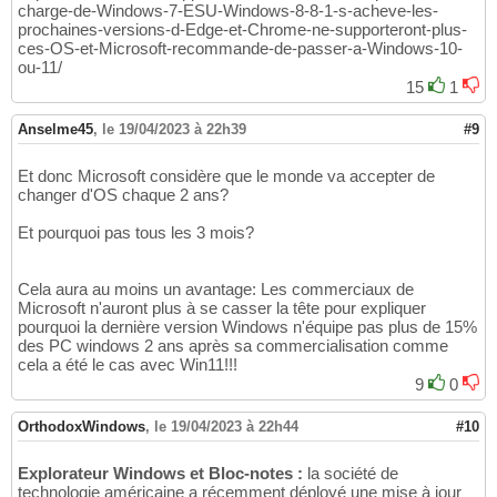
charge-de-Windows-7-ESU-Windows-8-8-1-s-acheve-les-
prochaines-versions-d-Edge-et-Chrome-ne-supporteront-plus-
ces-OS-et-Microsoft-recommande-de-passer-a-Windows-10-
ou-11/
15
1
Anselme45
,
le 19/04/2023 à 22h39
#9
Et donc Microsoft considère que le monde va accepter de
changer d'OS chaque 2 ans?
Et pourquoi pas tous les 3 mois?
Cela aura au moins un avantage: Les commerciaux de
Microsoft n'auront plus à se casser la tête pour expliquer
pourquoi la dernière version Windows n'équipe pas plus de 15%
des PC windows 2 ans après sa commercialisation comme
cela a été le cas avec Win11!!!
9
0
OrthodoxWindows
,
le 19/04/2023 à 22h44
#10
Explorateur Windows et Bloc-notes :
la société de
technologie américaine a récemment déployé une mise à jour