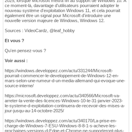
2025, lorsque Microsoft mettra fin au support de Windows 10. À
ce moment-là, davantage d'utilisateurs pourraient adopter le
nouveau système d'exploitation Windows 11, et cela pourrait
également être un signal pour Microsoft d'introduire une
nouvelle version majeure de Windows, Windows 12.
Sources : VideoCardz, @leaf_hobby
Et vous ?
Qu'en pensez-vous ?
Voir aussi :
https://windows.developpez.com/actu/331244/Microsoft-
pourrait-commencer-le-developpement-de-Windows-12-en-
mars-selon-une-rumeur-d-un-media-allemand-qui-evoque-une-
source-interne/
https://microsoft.developpez.com/actu/340566/Microsoft-va-
arreter-la-vente-des-licences-Windows-10-le-31-janvier-2023-
le-systeme-d-exploitation-continuera-de-recevoir-des-mises-a-
jour-jusqu-au-14-octobre-2025/
https://windows.developpez.com/actu/340170/La-prise-en-
charge-de-Windows-7-ESU-Windows-8-8-1-s-acheve-les-
prochaines-versions-d-Edge-et-Chrome-ne-supporteront-plus-