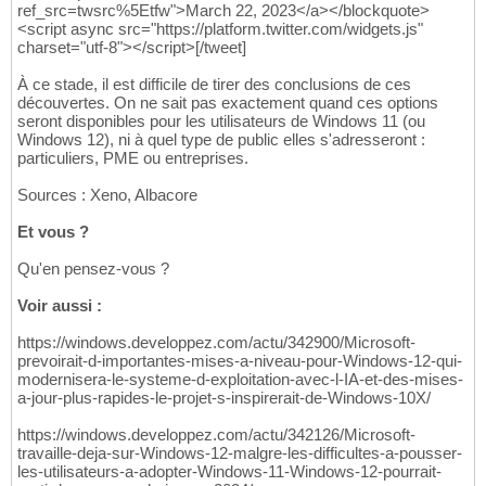
ref_src=twsrc%5Etfw">March 22, 2023</a></blockquote>
<script async src="https://platform.twitter.com/widgets.js"
charset="utf-8"></script>[/tweet]
À ce stade, il est difficile de tirer des conclusions de ces
découvertes. On ne sait pas exactement quand ces options
seront disponibles pour les utilisateurs de Windows 11 (ou
Windows 12), ni à quel type de public elles s'adresseront :
particuliers, PME ou entreprises.
Sources : Xeno, Albacore
Et vous ?
Qu'en pensez-vous ?
Voir aussi :
https://windows.developpez.com/actu/342900/Microsoft-
prevoirait-d-importantes-mises-a-niveau-pour-Windows-12-qui-
modernisera-le-systeme-d-exploitation-avec-l-IA-et-des-mises-
a-jour-plus-rapides-le-projet-s-inspirerait-de-Windows-10X/
https://windows.developpez.com/actu/342126/Microsoft-
travaille-deja-sur-Windows-12-malgre-les-difficultes-a-pousser-
les-utilisateurs-a-adopter-Windows-11-Windows-12-pourrait-