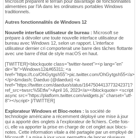
Microsoft préparent le terrain pour davantage de fonctionnalités
alimentées par l'IA dans les ordinateurs portables Windows
traditionnels.
Autres fonctionnalités de Windows 12
Nouvelle interface utilisateur de bureau :
Microsoft se
prépare à dévoiler une toute nouvelle interface utilisateur de
bureau avec Windows 12, selon un rapport. L'interface
utilisateur dernier cri comporterait une barre des tâches flottante
avec une barre d'état de style macOS en haut.
[TWITTER]<blockquote class="twitter-tweet"><p lang="en"
dir="ltr">Windows12&#65311; <a
href="https://t.co/OhGytgsh55">pic.twitter.com/OhGytgsh55</a>
</p>&mdash; Daeduo (@daeduo) <a
href="https://twitter.com/daeduo/status/1647504413773242371?
ref_src=twsrc%5Etfw">April 16, 2023</a></blockquote> <script
async src="https://platform.twitter.com/widgets.js" charset="utf-
8"></script> [/TWITTER]
Explorateur Windows et Bloc-notes :
la société de
technologie américaine a récemment déployé une mise à jour
qui a apporté des onglets à l'explorateur de fichiers. Cette fois-
ci, elle va apporter la prise en charge de cet onglet aux blocs-
notes. Cette information vitale a été partagée par un employé de
Microsoft. La mise à jour vous permettra de lancer plusieurs