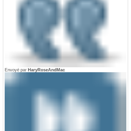
Envoyé par
HaryRoseAndMac