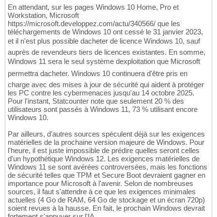
En attendant, sur les pages Windows 10 Home, Pro et
Workstation, Microsoft
https://microsoft.developpez.com/actu/340566/ que les
téléchargements de Windows 10 ont cessé le 31 janvier 2023,
et il n'est plus possible dacheter de licence Windows 10, sauf
auprès de revendeurs tiers de licences existantes. En somme,
Windows 11 sera le seul système dexploitation que Microsoft
permettra dacheter. Windows 10 continuera d'être pris en
charge avec des mises à jour de sécurité qui aident à protéger
les PC contre les cybermenaces jusqu'au 14 octobre 2025.
Pour l'instant, Statcounter note que seulement 20 % des
utilisateurs sont passés à Windows 11, 73 % utilisant encore
Windows 10.
Par ailleurs, d'autres sources spéculent déjà sur les exigences
matérielles de la prochaine version majeure de Windows. Pour
l'heure, il est juste impossible de prédire quelles seront celles
d'un hypothétique Windows 12. Les exigences matérielles de
Windows 11 se sont avérées controversées, mais les fonctions
de sécurité telles que TPM et Secure Boot devraient gagner en
importance pour Microsoft à l'avenir. Selon de nombreuses
sources, il faut s'attendre à ce que les exigences minimales
actuelles (4 Go de RAM, 64 Go de stockage et un écran 720p)
soient revues à la hausse. En fait, le prochain Windows devrait
fortement s'appuyer sur l'IA.