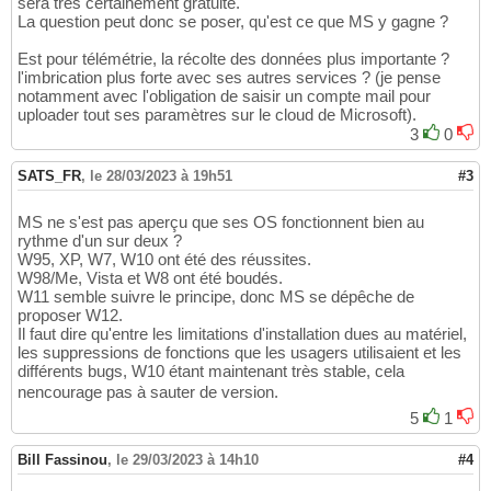
sera très certainement gratuite.
La question peut donc se poser, qu'est ce que MS y gagne ?
Est pour télémétrie, la récolte des données plus importante ?
l'imbrication plus forte avec ses autres services ? (je pense
notamment avec l'obligation de saisir un compte mail pour
uploader tout ses paramètres sur le cloud de Microsoft).
3
0
SATS_FR
,
le 28/03/2023 à 19h51
#3
MS ne s'est pas aperçu que ses OS fonctionnent bien au
rythme d'un sur deux ?
W95, XP, W7, W10 ont été des réussites.
W98/Me, Vista et W8 ont été boudés.
W11 semble suivre le principe, donc MS se dépêche de
proposer W12.
Il faut dire qu'entre les limitations d'installation dues au matériel,
les suppressions de fonctions que les usagers utilisaient et les
différents bugs, W10 étant maintenant très stable, cela
nencourage pas à sauter de version.
5
1
Bill Fassinou
,
le 29/03/2023 à 14h10
#4