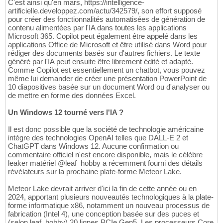
C'est ainsi qu'en mars, https://intelligence-
artificielle.developpez.com/actu/342579/, son effort supposé
pour créer des fonctionnalités automatisées de génération de
contenu alimentées par l'IA dans toutes les applications
Microsoft 365. Copilot peut également être appelé dans les
applications Office de Microsoft et être utilisé dans Word pour
rédiger des documents basés sur d'autres fichiers. Le texte
généré par l'IA peut ensuite être librement édité et adapté.
Comme Copilot est essentiellement un chatbot, vous pouvez
même lui demander de créer une présentation PowerPoint de
10 diapositives basée sur un document Word ou d'analyser ou
de mettre en forme des données Excel.
Un Windows 12 tourné vers l'IA ?
Il est donc possible que la société de technologie américaine
intègre des technologies OpenAI telles que DALL-E 2 et
ChatGPT dans Windows 12. Aucune confirmation ou
commentaire officiel n'est encore disponible, mais le célèbre
leaker matériel @leaf_hobby a récemment fourni des détails
révélateurs sur la prochaine plate-forme Meteor Lake.
Meteor Lake devrait arriver d'ici la fin de cette année ou en
2024, apportant plusieurs nouveautés technologiques à la plate-
forme informatique x86, notamment un nouveau processus de
fabrication (Intel 4), une conception basée sur des puces et
(selon leaf_hobby) 20 lignes PCIe Gen5. Les processeurs Core