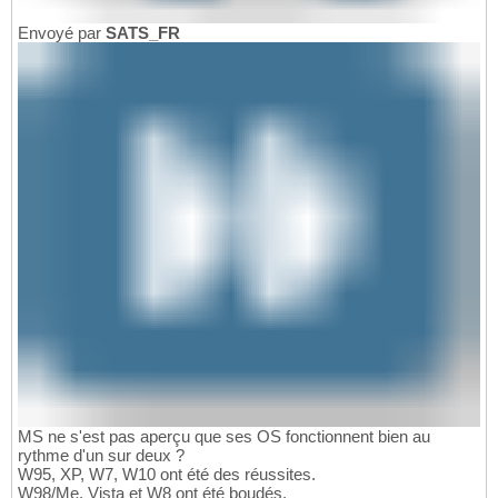
Envoyé par
SATS_FR
MS ne s'est pas aperçu que ses OS fonctionnent bien au
rythme d'un sur deux ?
W95, XP, W7, W10 ont été des réussites.
W98/Me, Vista et W8 ont été boudés.