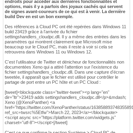
endroits pour accéder aux dernières fonctionnalités et
options, mais il y a parfois des joyaux cachés qui servent
de signes avant-coureurs de ce qui est à venir. La dernière
build Dev en est un bon exemple.
Des références à Cloud PC ont été repérées dans Windows 11
build 23419 grâce à l'arrivée du fichier
settingshandlers_cloudpc.dll. Il y a même des entrées dans les
paramètres qui montrent clairement que Microsoft mise
beaucoup sur le Cloud PC, mais il reste à voir si cela se
retrouvera dans Windows 11 ou Windows 12.
C'est l'utilisateur de Twitter et dénicheur de fonctionnalités non
documentées Xeno qui a attiré l'attention sur l'existence du
fichier settingshandlers_cloudpc.dll. Dans une capture d'écran
tweetée, il apparaît que le fichier est utilisé pour contrôler le
partage de port entre un PC hôte et un PC Cloud :
[tweet]<blockquote class="twitter-tweet"><p lang="en"
dir="ltr">23419 adds settingshandlers_cloudpc.dll</p>&mdash;
Xeno (@XenoPanther) <a
href="https://twitter.com/XenoPanther/status/16385889374835589
ref_src=twsrc%5Etfw">March 22, 2023</a></blockquote>
<script async src="https://platform.twitter.com/widgets.js"
charset="utf-8"></script>[/tweet]
C'est ce que confirme la section Système > Cloud PC de