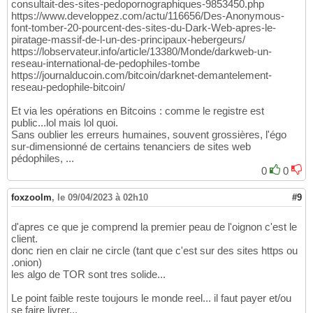
consultait-des-sites-pedopornographiques-9853450.php
https://www.developpez.com/actu/116656/Des-Anonymous-
font-tomber-20-pourcent-des-sites-du-Dark-Web-apres-le-
piratage-massif-de-l-un-des-principaux-hebergeurs/
https://lobservateur.info/article/13380/Monde/darkweb-un-
reseau-international-de-pedophiles-tombe
https://journalducoin.com/bitcoin/darknet-demantelement-
reseau-pedophile-bitcoin/
Et via les opérations en Bitcoins : comme le registre est
public...lol mais lol quoi.
Sans oublier les erreurs humaines, souvent grossières, l'égo
sur-dimensionné de certains tenanciers de sites web
pédophiles, ...
0
0
foxzoolm
,
le 09/04/2023 à 02h10
#9
d'apres ce que je comprend la premier peau de l'oignon c'est le
client.
donc rien en clair ne circle (tant que c'est sur des sites https ou
.onion)
les algo de TOR sont tres solide...
Le point faible reste toujours le monde reel... il faut payer et/ou
se faire livrer...