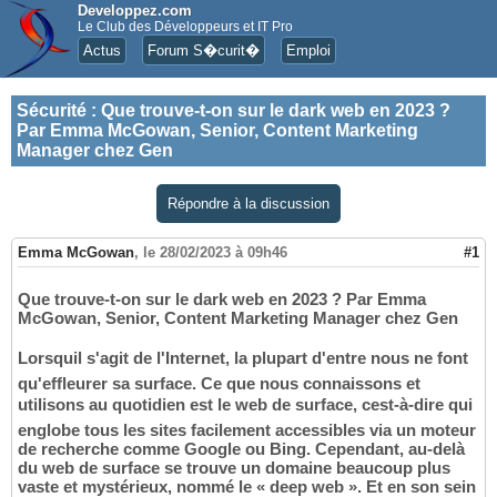
Developpez.com
Le Club des Développeurs et IT Pro
Actus
Forum S�curit�
Emploi
Sécurité
:
Que trouve-t-on sur le dark web en 2023 ?
Par Emma McGowan, Senior, Content Marketing
Manager chez Gen
Répondre à la discussion
Emma McGowan
,
le 28/02/2023 à 09h46
#1
Que trouve-t-on sur le dark web en 2023 ? Par Emma
McGowan, Senior, Content Marketing Manager chez Gen
Lorsquil s'agit de l'Internet, la plupart d'entre nous ne font
qu'effleurer sa surface. Ce que nous connaissons et
utilisons au quotidien est le web de surface, cest-à-dire qui
englobe tous les sites facilement accessibles via un moteur
de recherche comme Google ou Bing. Cependant, au-delà
du web de surface se trouve un domaine beaucoup plus
vaste et mystérieux, nommé le « deep web ». Et en son sein