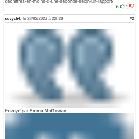
dechiffres-en-moins-d-une-seconde-selon-un-rapport/
6
1
sevyc64
,
le 28/02/2023 à 22h20
#2
Envoyé par
Emma McGowan