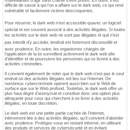
malveillantes d'agir sans crainte d'être prises. En outre, il est
difficile de savoir à qui l'on a affaire sur le dark web, ce qui rend
vulnérable et facilement victime descroqueries.
Pour résumer, le dark web n'est accessible quavec un logiciel
spécial et est souvent associé à des activités illégales. Si toutes
les activités sur le dark web ne sont pas illégales et quil n'est
pas interdit d'y accéder, lendroit est fortement déconseillé et
avec prudence. En outre, les organismes chargés de
l'application de la loi surveillent activement le dark web afin
d'identifier et de poursuivre les personnes qui se livrent à des
activités criminelles.
Il convient également de noter que le dark web n'est pas le seul
endroit où des activités illégales ont lieu sur l'internet. De
nombreux cybercriminels opèrent aussi bien sur le Web de
surface que sur le Web profond. Toutefois, le dark web offre un
plus haut degré d'anonymat et constitue donc une option plus
attrayante pour ceux qui cherchent à se livrer à des activités
illégales, en toute discrétion.
Le dark web est une petite partie cachée de l'internet,
intimement liée à des activités illégales, qu'il convient d'aborder
avec prudence. Protégez-vous en restant informé, en utilisant
des produits et services de cybersécurité et en évitant