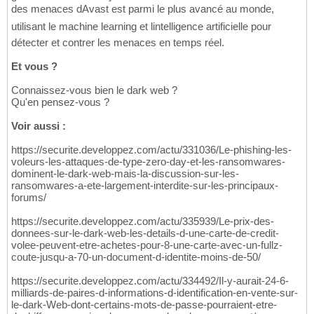
des menaces dAvast est parmi le plus avancé au monde,
utilisant le machine learning et lintelligence artificielle pour
détecter et contrer les menaces en temps réel.
Et vous ?
Connaissez-vous bien le dark web ?
Qu'en pensez-vous ?
Voir aussi :
https://securite.developpez.com/actu/331036/Le-phishing-les-
voleurs-les-attaques-de-type-zero-day-et-les-ransomwares-
dominent-le-dark-web-mais-la-discussion-sur-les-
ransomwares-a-ete-largement-interdite-sur-les-principaux-
forums/
https://securite.developpez.com/actu/335939/Le-prix-des-
donnees-sur-le-dark-web-les-details-d-une-carte-de-credit-
volee-peuvent-etre-achetes-pour-8-une-carte-avec-un-fullz-
coute-jusqu-a-70-un-document-d-identite-moins-de-50/
https://securite.developpez.com/actu/334492/Il-y-aurait-24-6-
milliards-de-paires-d-informations-d-identification-en-vente-sur-
le-dark-Web-dont-certains-mots-de-passe-pourraient-etre-