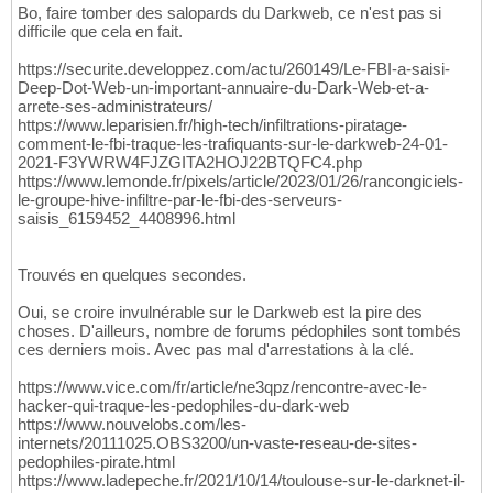
Bo, faire tomber des salopards du Darkweb, ce n'est pas si
difficile que cela en fait.
https://securite.developpez.com/actu/260149/Le-FBI-a-saisi-
Deep-Dot-Web-un-important-annuaire-du-Dark-Web-et-a-
arrete-ses-administrateurs/
https://www.leparisien.fr/high-tech/infiltrations-piratage-
comment-le-fbi-traque-les-trafiquants-sur-le-darkweb-24-01-
2021-F3YWRW4FJZGITA2HOJ22BTQFC4.php
https://www.lemonde.fr/pixels/article/2023/01/26/rancongiciels-
le-groupe-hive-infiltre-par-le-fbi-des-serveurs-
saisis_6159452_4408996.html
Trouvés en quelques secondes.
Oui, se croire invulnérable sur le Darkweb est la pire des
choses. D'ailleurs, nombre de forums pédophiles sont tombés
ces derniers mois. Avec pas mal d'arrestations à la clé.
https://www.vice.com/fr/article/ne3qpz/rencontre-avec-le-
hacker-qui-traque-les-pedophiles-du-dark-web
https://www.nouvelobs.com/les-
internets/20111025.OBS3200/un-vaste-reseau-de-sites-
pedophiles-pirate.html
https://www.ladepeche.fr/2021/10/14/toulouse-sur-le-darknet-il-