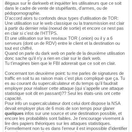
illégaux sur le darkweb et inquiéter les utilisateurs que ce soit
dans le cadre de vente de stupéfiants, d'armes, ou de
pédopornographie.
D'accord alors tu confonds deux types d'utilisation de TOR:
Une utilisation sur le web classique ou la transmission est clair
à partir du dernier relai (noeud de sortie) et encore ce nest pas
en clair si c'est de l'HTTPS.
Et une utilisation sur les reséaux TOR (.onion) ou il y a 6
serveurs (dont un de RDV) entre le client et la destination ou
tout est chiffré.
Quand on parle du dark web on parle de la deuxième utilisation
donc sache qu'il n'y a rien en clair sur le dark web.
Tu t'imagines bien que le FBI adorerait que ce soit en clair.
Concernant ton deuxième point: tu me parles de signatures de
traffic en soit tu as raison mais c'est plus compliqué que ça. Tu
es au courant du supercalculateur et du temps qu'il faudrait
employer pour réaliser cette attaque (qui s'appelle une attaque
statistique soit dit en passant)?? Seul les états-unis ont cette
capacité.
Pour info un supercalculateur dont celui dont dispose la NSA
devait employer plus de 6 mois de son temps pour glaner
quelques
infos sur une source et une destination possible, et
encore les probabilités sont faibles. Je t'encourage vivement à
lire des papiers théoriques sur les attaques statistiques.
Formellement non tu es dans l'erreur il est impossible d'identifier