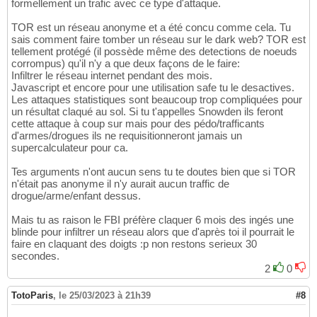
formellement un trafic avec ce type d'attaque.
TOR est un réseau anonyme et a été concu comme cela. Tu
sais comment faire tomber un réseau sur le dark web? TOR est
tellement protégé (il possède même des detections de noeuds
corrompus) qu'il n'y a que deux façons de le faire:
Infiltrer le réseau internet pendant des mois.
Javascript et encore pour une utilisation safe tu le desactives.
Les attaques statistiques sont beaucoup trop compliquées pour
un résultat claqué au sol. Si tu t'appelles Snowden ils feront
cette attaque à coup sur mais pour des pédo/trafficants
d'armes/drogues ils ne requisitionneront jamais un
supercalculateur pour ca.
Tes arguments n'ont aucun sens tu te doutes bien que si TOR
n'était pas anonyme il n'y aurait aucun traffic de
drogue/arme/enfant dessus.
Mais tu as raison le FBI préfère claquer 6 mois des ingés une
blinde pour infiltrer un réseau alors que d'après toi il pourrait le
faire en claquant des doigts :p non restons serieux 30
secondes.
2
0
TotoParis
,
le 25/03/2023 à 21h39
#8