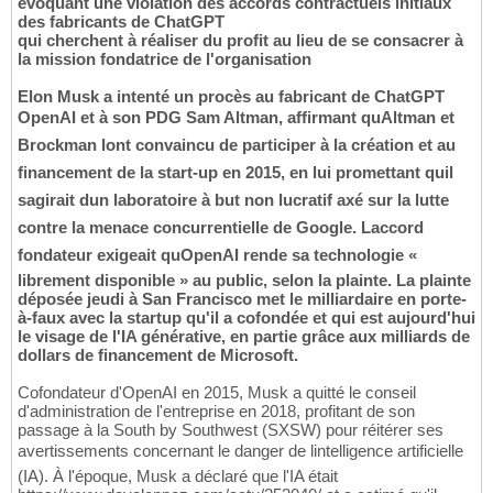
évoquant une violation des accords contractuels initiaux
des fabricants de ChatGPT
qui cherchent à réaliser du profit au lieu de se consacrer à
la mission fondatrice de l'organisation
Elon Musk a intenté un procès au fabricant de ChatGPT
OpenAI et à son PDG Sam Altman, affirmant quAltman et
Brockman lont convaincu de participer à la création et au
financement de la start-up en 2015, en lui promettant quil
sagirait dun laboratoire à but non lucratif axé sur la lutte
contre la menace concurrentielle de Google. Laccord
fondateur exigeait quOpenAI rende sa technologie «
librement disponible » au public, selon la plainte. La plainte
déposée jeudi à San Francisco met le milliardaire en porte-
à-faux avec la startup qu'il a cofondée et qui est aujourd'hui
le visage de l'IA générative, en partie grâce aux milliards de
dollars de financement de Microsoft.
Cofondateur d'OpenAI en 2015, Musk a quitté le conseil
d'administration de l'entreprise en 2018, profitant de son
passage à la South by Southwest (SXSW) pour réitérer ses
avertissements concernant le danger de lintelligence artificielle
(IA). À l'époque, Musk a déclaré que l'IA était