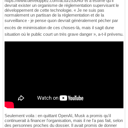
https://www.developpez.com/actu/253040/ et a estimé qu'il
devrait exister un organisme de réglementation supervisant le
développement de cette technologie. « Je ne suis pas
normalement un partisan de la réglementation et de la
surveillance - je pense quon devrait généralement pécher par
excès de minimisation de ces choses-là, mais il sagit dune
situation où le public court un très grave danger », a-t-il prévenu.
Seulement voila : en quittant OpenAI, Musk a promis qu'il
continuerait à financer l'organisation, mais il ne l'a pas fait, selon
des personnes proches du dossier. Il avait promis de donner