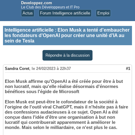
Developpez.com
Le Club des Développeurs et IT Pro
Actus
Forum Intelligence artificielle
Emploi
Intelligence artificielle
:
Elon Musk a tenté d'embaucher
les fondateurs d'OpenAI pour créer une unité d'IA au
sein de Tesla
Répondre à la discussion
Sandra Coret
,
le 24/02/2023 à 22h37
#1
Elon Musk affirme qu'OpenAI a été créée pour être à but
non lucratif, mais qu'elle réalise désormais d'énormes
bénéfices sous l'égide de Microsoft
Elon Musk est peut-être le cofondateur de la société à
l'origine de l'outil viral ChatGPT, mais il n'hésite pas à faire
des confessions audacieuses à ce sujet. Open AI a été
conçue dans l'idée d'être une organisation à but non
lucratif qui contribuerait apparemment à améliorer le
monde. Mais selon le milliardaire, ce n'est plus le cas.