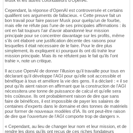
Musk et les autres cofondateurs d'OpenAI.
Cependant, la réponse d'OpenAI est controversée et certains
qualifient ses arguments de fallacieux. « Cette preuve fait un
bon travail pour faire passer Musk pour quelqu'un de fourbe,
mais elle ne réfute pas l'une de ses principales affirmations : ils
ont en fait toujours l'air d'avoir abandonné leur mission
principale pour se concentrer davantage sur les profits, même
s'ils ont élaboré une justification décente des raisons pour
lesquelles il était nécessaire de le faire. Pour le dire plus
simplement, ils expliquent ici pourquoi ils ont dû trahir leur
mission principale. Mais ils ne réfutent pas le fait qu'ils l'ont
trahie », note un critique.
Il accuse OpenAI de donner l'illusion qu'il travaille pour tous en
déclarant qu'il développe l'AGI pour qu'elle soit accessible et
bénéfique à tous et améliore la vie des gens. Il a déclaré : « il se
peut qu'ils aient raison en affirmant que la construction de l'AGI
nécessitera une tonne de puissance de calcul et qu'elle sera
très coûteuse. Ils ont probablement raison de dire que sans
faire de bénéfices, il est impossible de payer les salaires de
centaines d'experts dans le domaine et des tonnes de matériels
pour former de nouveaux modèles d'IA. Ils ont peut-être raison
de dire que l'ouverture de l'AGI comporte trop de dangers ».
« Cependant, au lieu de changer leur nom et leur mission, et de
rendre les dons qu'ils ont reçus de ces riches fondateurs