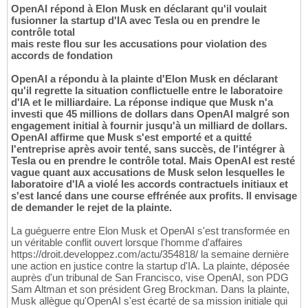
OpenAI répond à Elon Musk en déclarant qu'il voulait
fusionner la startup d'IA avec Tesla ou en prendre le
contrôle total
mais reste flou sur les accusations pour violation des
accords de fondation
OpenAI a répondu à la plainte d'Elon Musk en déclarant
qu'il regrette la situation conflictuelle entre le laboratoire
d'IA et le milliardaire. La réponse indique que Musk n'a
investi que 45 millions de dollars dans OpenAI malgré son
engagement initial à fournir jusqu'à un milliard de dollars.
OpenAI affirme que Musk s'est emporté et a quitté
l'entreprise après avoir tenté, sans succès, de l'intégrer à
Tesla ou en prendre le contrôle total. Mais OpenAI est resté
vague quant aux accusations de Musk selon lesquelles le
laboratoire d'IA a violé les accords contractuels initiaux et
s'est lancé dans une course effrénée aux profits. Il envisage
de demander le rejet de la plainte.
La guéguerre entre Elon Musk et OpenAI s'est transformée en
un véritable conflit ouvert lorsque l'homme d'affaires
https://droit.developpez.com/actu/354818/ la semaine dernière
une action en justice contre la startup d'IA. La plainte, déposée
auprès d'un tribunal de San Francisco, vise OpenAI, son PDG
Sam Altman et son président Greg Brockman. Dans la plainte,
Musk allègue qu'OpenAI s'est écarté de sa mission initiale qui