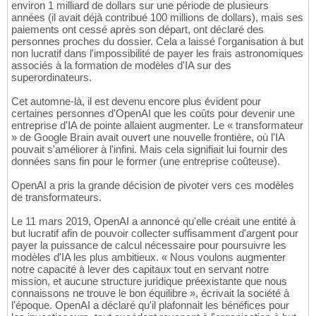
environ 1 milliard de dollars sur une période de plusieurs
années (il avait déjà contribué 100 millions de dollars), mais ses
paiements ont cessé après son départ, ont déclaré des
personnes proches du dossier. Cela a laissé l'organisation à but
non lucratif dans l'impossibilité de payer les frais astronomiques
associés à la formation de modèles d'IA sur des
superordinateurs.
Cet automne-là, il est devenu encore plus évident pour
certaines personnes d'OpenAI que les coûts pour devenir une
entreprise d'IA de pointe allaient augmenter. Le « transformateur
» de Google Brain avait ouvert une nouvelle frontière, où l'IA
pouvait s'améliorer à l'infini. Mais cela signifiait lui fournir des
données sans fin pour le former (une entreprise coûteuse).
OpenAI a pris la grande décision de pivoter vers ces modèles
de transformateurs.
Le 11 mars 2019, OpenAI a annoncé qu'elle créait une entité à
but lucratif afin de pouvoir collecter suffisamment d'argent pour
payer la puissance de calcul nécessaire pour poursuivre les
modèles d'IA les plus ambitieux. « Nous voulons augmenter
notre capacité à lever des capitaux tout en servant notre
mission, et aucune structure juridique préexistante que nous
connaissons ne trouve le bon équilibre », écrivait la société à
l'époque. OpenAI a déclaré qu'il plafonnait les bénéfices pour