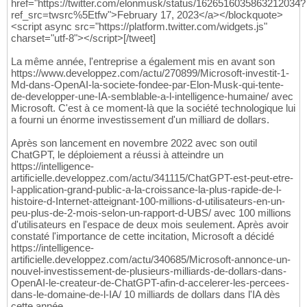
href="https://twitter.com/elonmusk/status/1626516035863212034?
ref_src=twsrc%5Etfw">February 17, 2023</a></blockquote>
<script async src="https://platform.twitter.com/widgets.js"
charset="utf-8"></script>[/tweet]
La même année, l'entreprise a également mis en avant son
https://www.developpez.com/actu/270899/Microsoft-investit-1-
Md-dans-OpenAI-la-societe-fondee-par-Elon-Musk-qui-tente-
de-developper-une-IA-semblable-a-l-intelligence-humaine/ avec
Microsoft. C'est à ce moment-là que la société technologique lui
a fourni un énorme investissement d'un milliard de dollars.
Après son lancement en novembre 2022 avec son outil
ChatGPT, le déploiement a réussi à atteindre un
https://intelligence-
artificielle.developpez.com/actu/341115/ChatGPT-est-peut-etre-
l-application-grand-public-a-la-croissance-la-plus-rapide-de-l-
histoire-d-Internet-atteignant-100-millions-d-utilisateurs-en-un-
peu-plus-de-2-mois-selon-un-rapport-d-UBS/ avec 100 millions
d'utilisateurs en l'espace de deux mois seulement. Après avoir
constaté l'importance de cette incitation, Microsoft a décidé
https://intelligence-
artificielle.developpez.com/actu/340685/Microsoft-annonce-un-
nouvel-investissement-de-plusieurs-milliards-de-dollars-dans-
OpenAI-le-createur-de-ChatGPT-afin-d-accelerer-les-percees-
dans-le-domaine-de-l-IA/ 10 milliards de dollars dans l'IA dès
cette année.