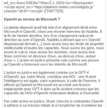
ref_src=twsrc%5Etfw">March 1, 2024</a></blockquote>
<script async src="https://platform.twitter.com/widgets.js"
charset="utf-8"></script> [/TWITTER]
OpenAI au service de Microsoft ?
La plainte déposée jeudi fait état d'un alignement étroit entre
Microsoft et OpenAI, citant une récente interview de Nadella. À
la fin de l'année dernière, lors d'un changement radical de
direction au sein d'OpenAI. Nadella a déclaré que si « OpenAI
disparaissait demain [...] nous avons tous les droits de propriété
intellectuelle et toutes les capacités. Nous avons les gens, nous
avons le calcul, nous avons les données, nous avons tout.
Nous sommes en dessous d'eux, au-dessus d'eux, autour
d'eux ». L'action en justice présente cela comme une preuve
qu'OpenAI a fortement servi les intérêts de Microsoft.
L'action en justice est également centrée sur le GPT-4
d'OpenAI, qui, selon Musk, constitue une AGI - une IA dont
l'intelligence est égale, voire supérieure, à celle de l'homme. Il
affirme qu'OpenAI et Microsoft ont accordé une licence
inappropriée pour GPT-4 alors qu'ils avaient convenu que les
capacités de l'AGI d'OpenAI resteraient dédiées à l'humanité.
Par cette action en justice, Musk cherche à contraindre OpenAI
à adhérer à sa mission initiale et à l'empêcher de monétiser les