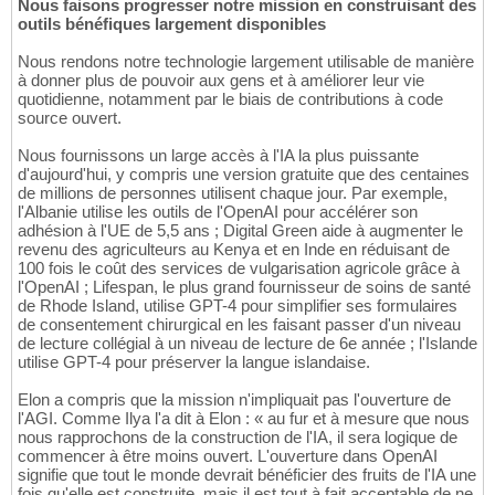
Nous faisons progresser notre mission en construisant des
outils bénéfiques largement disponibles
Nous rendons notre technologie largement utilisable de manière
à donner plus de pouvoir aux gens et à améliorer leur vie
quotidienne, notamment par le biais de contributions à code
source ouvert.
Nous fournissons un large accès à l'IA la plus puissante
d'aujourd'hui, y compris une version gratuite que des centaines
de millions de personnes utilisent chaque jour. Par exemple,
l'Albanie utilise les outils de l'OpenAI pour accélérer son
adhésion à l'UE de 5,5 ans ; Digital Green aide à augmenter le
revenu des agriculteurs au Kenya et en Inde en réduisant de
100 fois le coût des services de vulgarisation agricole grâce à
l'OpenAI ; Lifespan, le plus grand fournisseur de soins de santé
de Rhode Island, utilise GPT-4 pour simplifier ses formulaires
de consentement chirurgical en les faisant passer d'un niveau
de lecture collégial à un niveau de lecture de 6e année ; l'Islande
utilise GPT-4 pour préserver la langue islandaise.
Elon a compris que la mission n'impliquait pas l'ouverture de
l'AGI. Comme Ilya l'a dit à Elon : « au fur et à mesure que nous
nous rapprochons de la construction de l'IA, il sera logique de
commencer à être moins ouvert. L'ouverture dans OpenAI
signifie que tout le monde devrait bénéficier des fruits de l'IA une
fois qu'elle est construite, mais il est tout à fait acceptable de ne