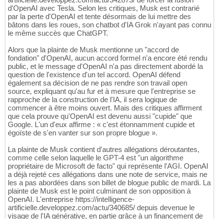
d'OpenAI avec Tesla. Selon les critiques, Musk est contrarié
par la perte d'OpenAI et tente désormais de lui mettre des
bâtons dans les roues, son chatbot d'IA Grok n'ayant pas connu
le même succès que ChatGPT.
Alors que la plainte de Musk mentionne un "accord de
fondation" d'OpenAI, aucun accord formel n'a encore été rendu
public, et le message d'OpenAI n'a pas directement abordé la
question de l'existence d'un tel accord. OpenAI défend
également sa décision de ne pas rendre son travail open
source, expliquant qu'au fur et à mesure que l'entreprise se
rapproche de la construction de l'IA, il sera logique de
commencer à être moins ouvert. Mais des critiques affirment
que cela prouve qu'OpenAI est devenu aussi "cupide" que
Google. L'un d'eux affirme : « c'est étonnamment cupide et
égoïste de s'en vanter sur son propre blogue ».
La plainte de Musk contient d'autres allégations déroutantes,
comme celle selon laquelle le GPT-4 est "un algorithme
propriétaire de Microsoft de facto" qui représente l'AGI. OpenAI
a déjà rejeté ces allégations dans une note de service, mais ne
les a pas abordées dans son billet de blogue public de mardi. La
plainte de Musk est le point culminant de son opposition à
OpenAI. L'entreprise https://intelligence-
artificielle.developpez.com/actu/340685/ depuis devenue le
visage de l'IA générative, en partie grâce à un financement de