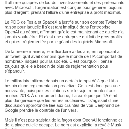
Il affirme qu'après de lourds investissements et des partenariats
avec Microsoft, l'organisation est conçue pour générer toujours
plus d'argent, prenant l'allure d'une entreprise à profit maximal.
Le PDG de Tesla et SpaceX a justifié sur son compte Twitter la
raison pour laquelle il s'est tant impliqué dans l'entreprise
OpenAI au départ, affirmant qu'elle est maintenant ce qu'elle n'a
jamais voulu être. Et c'est une entreprise qui fait de gros profits
et qui est réglementée par le géant des logiciels Microsoft.
De la même manière, le milliardaire a déclaré, en répondant à
un tweet, qu'il avait compris que le monde de l'IA comportait de
nombreux risques pour la société. C'est pourquoi il pense
toujours qu'elle a besoin de plus de réglementation pour
s'épanouir.
Le milliardaire affirme depuis un certain temps déjà que l'IA a
besoin d'une réglementation proactive. Ce n'est donc pas une
nouveauté, puisque ses citations sur le sujet remontent aux
années 2018. À un moment donné, il a expliqué que l'IA était
plus dangereuse que les armes nucléaires. Il s'agissait d'une
discussion approfondie liée aux craintes de voir Deepmind de
Google prendre le contrôle de l'univers.
Mais il n'est pas satisfait de la façon dont OpenAI fonctionne et
de la place qu'elle occupe. Le nom est explicite, a révélé Musk.