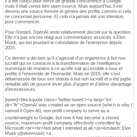
Il a été conçu pour servir de grande concurrence à Google,
mais il était censé être open-source. Mais aujourd'hui, il est
devenu une source fermée et génère des profits comme si cela
ne concernait personne. Et cela n'a jamais été son intention,
pour commencer.
Pour l'instant, OpenAI reste relativement discret sur la question.
Elle n'a pas encore réagi aux commentaires associés à Elon
Musk, qui est pourtant le cofondateur de l'entreprise depuis
2015.
Ce dernier a déclaré qu'il s'agissait d'un organisme à but non
lucratif qui se consacre à la transformation de l'intelligence
numérique de manière à ce qu'elle soit accessible à tous et
profite à l'ensemble de l'humanité. Mais en 2019, elle s'est
débarrassée de tous ses statuts à but non lucratif et a été jugée
rentable afin de pouvoir lever plus d'argent et d'attirer davantage
d'investisseurs.
[tweet]<blockquote class="twitter-tweet"><p lang="en"
dir="ltr">OpenAI was created as an open source (which is why I
named it Open AI), non-profit company to serve as a
counterweight to Google, but now it has become a closed
source, maximum-profit company effectively controlled by
Microsoft.<br><br>Not what I intended at all.</p>&mdash; Elon
Musk (@elonmusk) <a