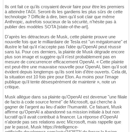
Ils ont fait ce qu'ils croyaient devoir faire pour être les premiers
à atteindre l'AGI. Seront-ils les gardiens les plus sûrs de cette
technologie ? Difficile à dire, bien qu'il soit clair que même
Anthropic, autrefois soucieux de la sécurité, n'hésite pas à
publier des modèles SOTA [state-of-the-art].
D'après les détracteurs de Musk, cette plainte prouve une
nouvelle fois que le milliardaire de Tesla est "un mégalomane" et
illustre le fait qu'il n'accepte pas l'idée qu'OpenAI peut réussir
sans lui. Pour ces derniers, la plainte de Musk dégrade encore
plus son image et suggère qu'il n'est probablement pas en
mesure de concurrencer efficacement OpenAI. « Cette plainte
est peut-être une mauvaise nouvelle pour OpenAI, bien qu'il soit
évident depuis longtemps qu'ils sont loin d'être ouverts. Cela dit,
la situation est 10 fois pire pour Elon. Au moins pour l'image
publique qu'il tente désespérément de maintenir », note un
critique.
Musk allègue dans sa plainte qu'OpenAI est devenue "une filiale
de facto à code source fermé" de Microsoft, qui cherche à
gagner de l'argent au lieu d'aider l'humanité. Ce faisant, Musk
affirme qu'OpenAI a abandonné sa mission initiale à but non
lucratif qu'il avait contribué à financer. La réponse d'OpenAI
n'aborde pas ses relations avec Microsoft, mais rappelle que
par le passé, Musk https://intelligence-
artificielle.developpez.com/actu/342873/ de forcer la fusion