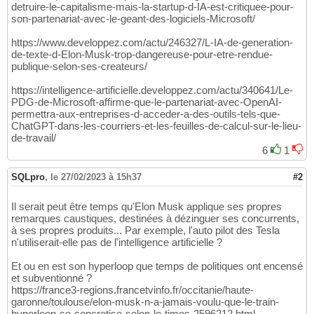
detruire-le-capitalisme-mais-la-startup-d-IA-est-critiquee-pour-
son-partenariat-avec-le-geant-des-logiciels-Microsoft/
https://www.developpez.com/actu/246327/L-IA-de-generation-
de-texte-d-Elon-Musk-trop-dangereuse-pour-etre-rendue-
publique-selon-ses-createurs/
https://intelligence-artificielle.developpez.com/actu/340641/Le-
PDG-de-Microsoft-affirme-que-le-partenariat-avec-OpenAI-
permettra-aux-entreprises-d-acceder-a-des-outils-tels-que-
ChatGPT-dans-les-courriers-et-les-feuilles-de-calcul-sur-le-lieu-
de-travail/
6
1
SQLpro
,
le 27/02/2023 à 15h37
#2
Il serait peut être temps qu'Elon Musk applique ses propres
remarques caustiques, destinées à dézinguer ses concurrents,
à ses propres produits... Par exemple, l'auto pilot des Tesla
n'utiliserait-elle pas de l'intelligence artificielle ?
Et ou en est son hyperloop que temps de politiques ont encensé
et subventionné ?
https://france3-regions.francetvinfo.fr/occitanie/haute-
garonne/toulouse/elon-musk-n-a-jamais-voulu-que-le-train-
hyperloop-se-concretise-selon-le-times-2596212.html