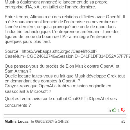
Musk a également annoncé le lancement de sa propre
entreprise d'IA, xAI, en juillet de l'année dernière.
Entre-temps, Altman a eu des relations difficiles avec OpenAI. Il
a été soudainement licencié de l'entreprise en novembre de
l'année dernière, ce qui a provoqué une onde de choc dans
l'industrie technologique. L'entrepreneur américain - l'une des
figures de proue du boom de l'IA - a réintégré l'entreprise
quelques jours plus tard.
Source : https://webapps.sftc.org/ci/CaseInfo.dll?
CaseNum=CGC24612746&SessionID=E41F1DF314D52A57F7F
Que pensez-vous du procès de Elon Musk contre OpenAI et
Sam Altman ?
Quelle lecture faites-vous du fait que Musk développe Grok tout
en demandant des comptes à OpenAI ?
Croyez-vous que OpenAI a trahi sa mission originelle en
sassociant à Microsoft ?
Quel est votre avis sur le chatbot ChatGPT dOpenAI et ses
concurrents ?
5
1
Mathis Lucas
,
le 06/03/2024 à 14h32
#5