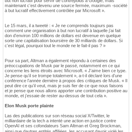
but non lucratif pour servir de contrepoids à Google, mais
maintenant c'est devenu une source fermée, maximum -société
à but lucratif effectivement contrôlée par Microsoft ».
Le 15 mars, il a tweeté : « Je ne comprends toujours pas
comment une organisation à but non lucratif à laquelle j'ai fait
don d'environ 100 millions de dollars est devenue en quelque
sorte une capitalisation boursière de 30 milliards de dollars. Si
c'est légal, pourquoi tout le monde ne le fait-il pas ? »
Pour sa part, Altman a également répondu à certaines des
préoccupations de Musk par le passé, notamment en ce qui
concerne les liens étroits avec Microsoft. « J'aime bien ce type.
Je pense qu'il se trompe totalement », a-t-il déclaré lors d'une
conférence l'année dernière à propos des critiques de Musk. « Il
peut dire ce qu'il veut, mais je suis fier de ce que nous faisons
et je pense que nous allons apporter une contribution positive au
monde, et j'essaie de rester au-dessus de tout cela ».
Elon Musk porte plainte
Las des publications sur son réseau social X/Twitter, le
milliardaire de la tech a intenté une action en justice contre
OpenAI et ses cofondateurs Sam Altman et Greg Brockman,
ainsi que dautres entités affiliées, les accusant davoir violé les