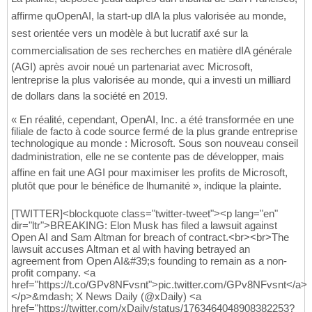
affirme quOpenAI, la start-up dIA la plus valorisée au monde,
sest orientée vers un modèle à but lucratif axé sur la
commercialisation de ses recherches en matière dIA générale
(AGI) après avoir noué un partenariat avec Microsoft,
lentreprise la plus valorisée au monde, qui a investi un milliard
de dollars dans la société en 2019.
« En réalité, cependant, OpenAI, Inc. a été transformée en une
filiale de facto à code source fermé de la plus grande entreprise
technologique au monde : Microsoft. Sous son nouveau conseil
dadministration, elle ne se contente pas de développer, mais
affine en fait une AGI pour maximiser les profits de Microsoft,
plutôt que pour le bénéfice de lhumanité », indique la plainte.
[TWITTER]<blockquote class="twitter-tweet"><p lang="en"
dir="ltr">BREAKING: Elon Musk has filed a lawsuit against
Open AI and Sam Altman for breach of contract.<br><br>The
lawsuit accuses Altman et al with having betrayed an
agreement from Open AI&#39;s founding to remain as a non-
profit company. <a
href="https://t.co/GPv8NFvsnt">pic.twitter.com/GPv8NFvsnt</a>
</p>&mdash; X News Daily (@xDaily) <a
href="https://twitter.com/xDaily/status/1763464048908382253?