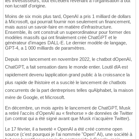
les investisseurs, tout excédent revenant à l'organisation à but
non lucratif d'origine.
Moins de six mois plus tard, OpenAI a pris 1 milliard de dollars
à Microsoft, qui pourrait fournir non seulement un financement,
mais aussi un savoir-faire en matière d'infrastructure.
Ensemble, ils ont construit un superordinateur pour former des
modèles massifs qui ont finalement créé ChatGPT et le
générateur d'images DALL-E. Le dernier modèle de langage,
GPT-4, a 1 000 milliards de paramètres.
Depuis son lancement en novembre 2022, le chatbot dOpenAI,
ChatGPT, a fait sensation dans le monde entier. Loutil dIA est
rapidement devenu lapplication grand public à la croissance la
plus rapide de lhistoire et a suscité le lancement de chatbots
concurrents de la part dentreprises telles quAlphabet, la maison
mère de Google, et Microsoft.
En décembre, un mois après le lancement de ChatGPT, Musk
a retiré l'accès d'OpenAI au « firehorse » de données de Twitter
(un contrat qui a été signé avant que Musk n'acquière Twitter).
Le 17 février, il a tweeté « OpenAI a été créé comme open
source (c'est pourquoi je l'ai nommée "Open" AI), une société à