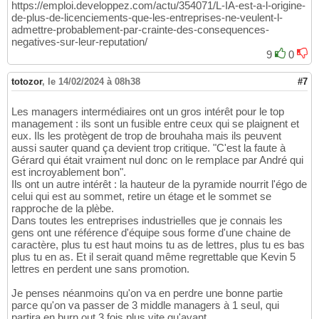
https://emploi.developpez.com/actu/354071/L-IA-est-a-l-origine-
de-plus-de-licenciements-que-les-entreprises-ne-veulent-l-
admettre-probablement-par-crainte-des-consequences-
negatives-sur-leur-reputation/
9
0
totozor
,
le 14/02/2024 à 08h38
#7
Les managers intermédiaires ont un gros intérêt pour le top
management : ils sont un fusible entre ceux qui se plaignent et
eux. Ils les protègent de trop de brouhaha mais ils peuvent
aussi sauter quand ça devient trop critique. "C'est la faute à
Gérard qui était vraiment nul donc on le remplace par André qui
est incroyablement bon".
Ils ont un autre intérêt : la hauteur de la pyramide nourrit l'égo de
celui qui est au sommet, retire un étage et le sommet se
rapproche de la plèbe.
Dans toutes les entreprises industrielles que je connais les
gens ont une référence d'équipe sous forme d'une chaine de
caractère, plus tu est haut moins tu as de lettres, plus tu es bas
plus tu en as. Et il serait quand même regrettable que Kevin 5
lettres en perdent une sans promotion.
Je penses néanmoins qu'on va en perdre une bonne partie
parce qu'on va passer de 3 middle managers à 1 seul, qui
partira en burn out 3 fois plus vite qu'avant.