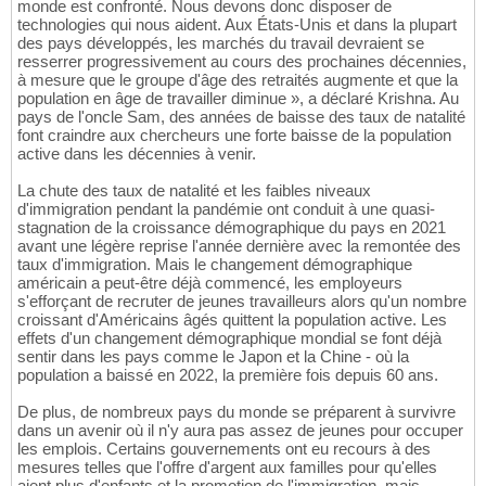
monde est confronté. Nous devons donc disposer de
technologies qui nous aident. Aux États-Unis et dans la plupart
des pays développés, les marchés du travail devraient se
resserrer progressivement au cours des prochaines décennies,
à mesure que le groupe d'âge des retraités augmente et que la
population en âge de travailler diminue », a déclaré Krishna. Au
pays de l'oncle Sam, des années de baisse des taux de natalité
font craindre aux chercheurs une forte baisse de la population
active dans les décennies à venir.
La chute des taux de natalité et les faibles niveaux
d'immigration pendant la pandémie ont conduit à une quasi-
stagnation de la croissance démographique du pays en 2021
avant une légère reprise l'année dernière avec la remontée des
taux d'immigration. Mais le changement démographique
américain a peut-être déjà commencé, les employeurs
s'efforçant de recruter de jeunes travailleurs alors qu'un nombre
croissant d'Américains âgés quittent la population active. Les
effets d'un changement démographique mondial se font déjà
sentir dans les pays comme le Japon et la Chine - où la
population a baissé en 2022, la première fois depuis 60 ans.
De plus, de nombreux pays du monde se préparent à survivre
dans un avenir où il n'y aura pas assez de jeunes pour occuper
les emplois. Certains gouvernements ont eu recours à des
mesures telles que l'offre d'argent aux familles pour qu'elles
aient plus d'enfants et la promotion de l'immigration, mais