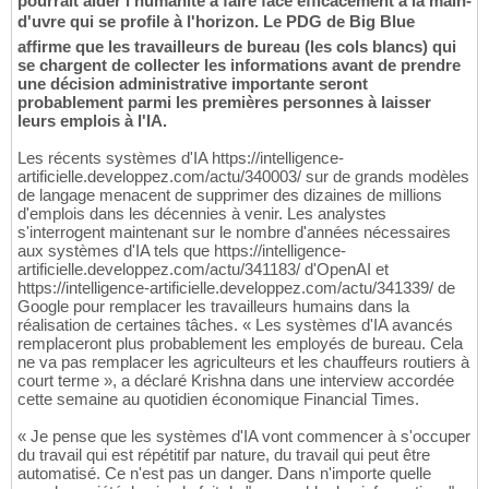
pourrait aider l'humanité à faire face efficacement à la main-
d'uvre qui se profile à l'horizon. Le PDG de Big Blue
affirme que les travailleurs de bureau (les cols blancs) qui
se chargent de collecter les informations avant de prendre
une décision administrative importante seront
probablement parmi les premières personnes à laisser
leurs emplois à l'IA.
Les récents systèmes d'IA https://intelligence-
artificielle.developpez.com/actu/340003/ sur de grands modèles
de langage menacent de supprimer des dizaines de millions
d'emplois dans les décennies à venir. Les analystes
s'interrogent maintenant sur le nombre d'années nécessaires
aux systèmes d'IA tels que https://intelligence-
artificielle.developpez.com/actu/341183/ d'OpenAI et
https://intelligence-artificielle.developpez.com/actu/341339/ de
Google pour remplacer les travailleurs humains dans la
réalisation de certaines tâches. « Les systèmes d'IA avancés
remplaceront plus probablement les employés de bureau. Cela
ne va pas remplacer les agriculteurs et les chauffeurs routiers à
court terme », a déclaré Krishna dans une interview accordée
cette semaine au quotidien économique Financial Times.
« Je pense que les systèmes d'IA vont commencer à s'occuper
du travail qui est répétitif par nature, du travail qui peut être
automatisé. Ce n'est pas un danger. Dans n'importe quelle