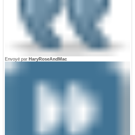
Envoyé par
HaryRoseAndMac