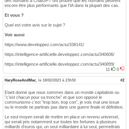
des humains à ChatGPT ont prouvé que les humains peuvent
encore être plus performants que l'IA dans la plupart des cas.
Et vous ?
Quel est votre avis sur le sujet ?
Voir aussi
https://www.developpez.com/actu/338141/
https://intelligence-artificielle.developpez.com/actu/340606/
https://intelligence-artificielle.developpez.com/actu/340899/
11
0
HaryRoseAndMac
,
le 18/02/2023 à 23h50
#2
Etant donné que nous sommes dans un monde capitaliste ou
"c'est chacun pour sa tronche" et que son opposé le
communisme c'est "trop bon, trop con", je vois mal une issue
ou le monde ne partirais pas dans une guerre finale et définitive.
Le seul moyen serait de mettre en place un revenu universel,
qui serait pris notamment sur toutes les fortunes à plusieurs
milliards d'euros qui, un seul milliardaire à lui seul, permettrais