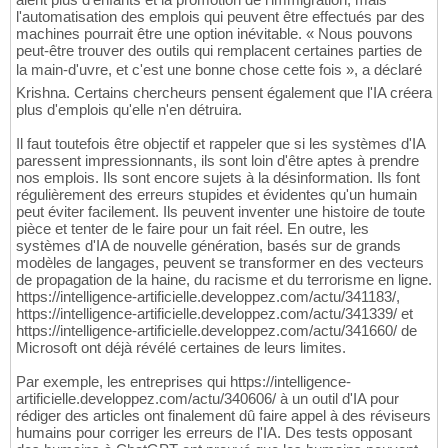
l'automatisation des emplois qui peuvent être effectués par des
machines pourrait être une option inévitable. « Nous pouvons
peut-être trouver des outils qui remplacent certaines parties de
la main-d'uvre, et c'est une bonne chose cette fois », a déclaré
Krishna. Certains chercheurs pensent également que l'IA créera
plus d'emplois qu'elle n'en détruira.
Il faut toutefois être objectif et rappeler que si les systèmes d'IA
paressent impressionnants, ils sont loin d'être aptes à prendre
nos emplois. Ils sont encore sujets à la désinformation. Ils font
régulièrement des erreurs stupides et évidentes qu'un humain
peut éviter facilement. Ils peuvent inventer une histoire de toute
pièce et tenter de le faire pour un fait réel. En outre, les
systèmes d'IA de nouvelle génération, basés sur de grands
modèles de langages, peuvent se transformer en des vecteurs
de propagation de la haine, du racisme et du terrorisme en ligne.
https://intelligence-artificielle.developpez.com/actu/341183/,
https://intelligence-artificielle.developpez.com/actu/341339/ et
https://intelligence-artificielle.developpez.com/actu/341660/ de
Microsoft ont déjà révélé certaines de leurs limites.
Par exemple, les entreprises qui https://intelligence-
artificielle.developpez.com/actu/340606/ à un outil d'IA pour
rédiger des articles ont finalement dû faire appel à des réviseurs
humains pour corriger les erreurs de l'IA. Des tests opposant