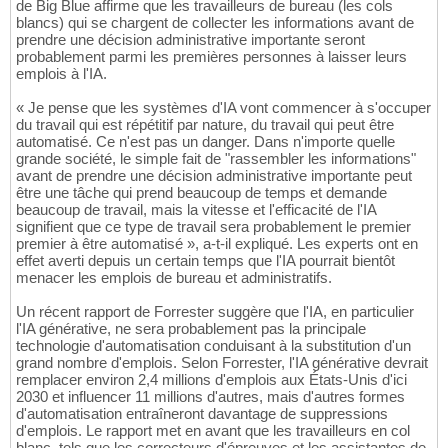
de Big Blue affirme que les travailleurs de bureau (les cols
blancs) qui se chargent de collecter les informations avant de
prendre une décision administrative importante seront
probablement parmi les premières personnes à laisser leurs
emplois à l'IA.
« Je pense que les systèmes d'IA vont commencer à s'occuper
du travail qui est répétitif par nature, du travail qui peut être
automatisé. Ce n'est pas un danger. Dans n'importe quelle
grande société, le simple fait de "rassembler les informations"
avant de prendre une décision administrative importante peut
être une tâche qui prend beaucoup de temps et demande
beaucoup de travail, mais la vitesse et l'efficacité de l'IA
signifient que ce type de travail sera probablement le premier
premier à être automatisé », a-t-il expliqué. Les experts ont en
effet averti depuis un certain temps que l'IA pourrait bientôt
menacer les emplois de bureau et administratifs.
Un récent rapport de Forrester suggère que l'IA, en particulier
l'IA générative, ne sera probablement pas la principale
technologie d'automatisation conduisant à la substitution d'un
grand nombre d'emplois. Selon Forrester, l'IA générative devrait
remplacer environ 2,4 millions d'emplois aux États-Unis d'ici
2030 et influencer 11 millions d'autres, mais d'autres formes
d'automatisation entraîneront davantage de suppressions
d'emplois. Le rapport met en avant que les travailleurs en col
blanc, tels que les correcteurs d'épreuves et les assistantes de