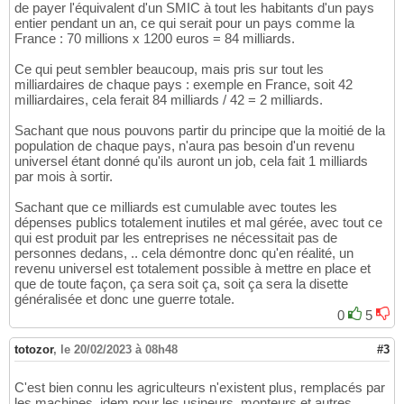
de payer l'équivalent d'un SMIC à tout les habitants d'un pays
entier pendant un an, ce qui serait pour un pays comme la
France : 70 millions x 1200 euros = 84 milliards.
Ce qui peut sembler beaucoup, mais pris sur tout les
milliardaires de chaque pays : exemple en France, soit 42
milliardaires, cela ferait 84 milliards / 42 = 2 milliards.
Sachant que nous pouvons partir du principe que la moitié de la
population de chaque pays, n'aura pas besoin d'un revenu
universel étant donné qu'ils auront un job, cela fait 1 milliards
par mois à sortir.
Sachant que ce milliards est cumulable avec toutes les
dépenses publics totalement inutiles et mal gérée, avec tout ce
qui est produit par les entreprises ne nécessitait pas de
personnes dedans, .. cela démontre donc qu'en réalité, un
revenu universel est totalement possible à mettre en place et
que de toute façon, ça sera soit ça, soit ça sera la disette
généralisée et donc une guerre totale.
0
5
totozor
,
le 20/02/2023 à 08h48
#3
C'est bien connu les agriculteurs n'existent plus, remplacés par
les machines, idem pour les usineurs, monteurs et autres