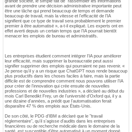
grande société, le simple fait de "rassembler les informations"
avant de prendre une décision administrative importante peut
être une tâche qui prend beaucoup de temps et demande
beaucoup de travail, mais la vitesse et l'efficacité de l'IA
signifient que ce type de travail sera probablement le premier
premier à être automatisé », a-t-il expliqué. Les experts ont en
effet averti depuis un certain temps que l'IA pourrait bientôt
menacer les emplois de bureau et administratifs.
Les entreprises étudient comment intégrer l'IA pour améliorer
leur efficacité, mais supprimer la bureaucratie peut aussi
signifier supprimer des emplois qui pourraient ne pas revenir. «
Je pense qu'il y a un risque que ChatGPT nous rende beaucoup
plus productifs dans les choses faciles à faire, mais la partie
difficile est de comprendre comment nous pouvons utiliser l'IA
pour créer de l'innovation qui crée ensuite de nouvelles
professions et de nouvelles industries », a déclaré au début du
mois Carl Benedikt Frey, un de l'université d'Oxford qui, il y a
une dizaine d'années, a prédit que l'automatisation ferait
disparaître 47 % des emplois aux États-Unis.
De son côté, le PDG d'IBM a déclaré que le "travail
réglementaire", qu'il s'agisse d'audits dans les entreprises
financières ou de recherche médicale dans le domaine de la
santé, est susceptible d'être automatisé à un moment donné