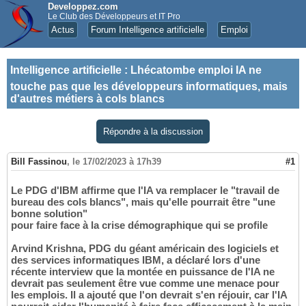
Developpez.com
Le Club des Développeurs et IT Pro
Actus
Forum Intelligence artificielle
Emploi
Intelligence artificielle
:
Lhécatombe emploi IA ne
touche pas que les développeurs informatiques, mais
d'autres métiers à cols blancs
Répondre à la discussion
Bill Fassinou
,
le 17/02/2023 à 17h39
#1
Le PDG d'IBM affirme que l'IA va remplacer le "travail de
bureau des cols blancs", mais qu'elle pourrait être "une
bonne solution"
pour faire face à la crise démographique qui se profile
Arvind Krishna, PDG du géant américain des logiciels et
des services informatiques IBM, a déclaré lors d'une
récente interview que la montée en puissance de l'IA ne
devrait pas seulement être vue comme une menace pour
les emplois. Il a ajouté que l'on devrait s'en réjouir, car l'IA