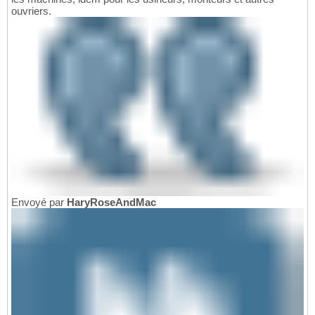
ouvriers.
Envoyé par
HaryRoseAndMac