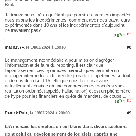
Bref.
Je trouve aussi très inquiétant que parmi les premiers impactés
nous ayons les inexpérimentés, comment avoir des travailleurs
expérimentés dans 10 ans si les inexpérimentés d'aujourd'hui
ne travaillent pas?
2
1
mach1974
,
le 14/02/2024 à 15h18
#8
Le management intermédiaire a pour mission d'agréger
l'information et de faire du reporting. il est clair que
l'aplanissement des pyramides hiérarchiques permet à un
manager intermédiaire de prendre plus de compétences surtout
en temps de crise. L'IA telle que nous la connaissons
actuellement consiste en une compression de données sans
restitution ordonnée(appelée hallucination) et est un phénomène
de hype pour les financiers en quête de mandats, de coups....
0
1
Patrick Ruiz
,
le 19/02/2024 à 20h00
#9
LIA menace les emplois en col blanc dans divers secteurs
dont celui du développement de logiciels, daprès une