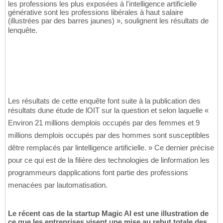
les professions les plus exposées à l'intelligence artificielle
générative sont les professions libérales à haut salaire
(illustrées par des barres jaunes) », soulignent les résultats de
lenquête.
Les résultats de cette enquête font suite à la publication des
résultats dune étude de lOIT sur la question et selon laquelle «
Environ 21 millions demplois occupés par des femmes et 9
millions demplois occupés par des hommes sont susceptibles
dêtre remplacés par lintelligence artificielle. » Ce dernier précise
pour ce qui est de la filière des technologies de linformation les
programmeurs dapplications font partie des professions
menacées par lautomatisation.
Le récent cas de la startup Magic AI est une illustration de
ce que les entreprises visent une mise au rebut totale des