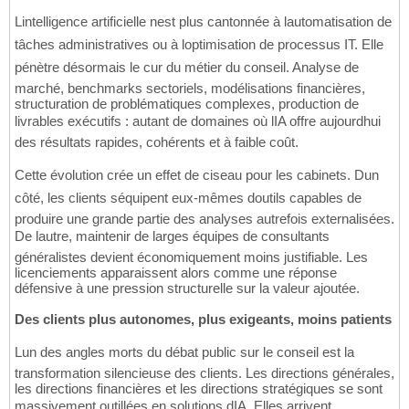
Lintelligence artificielle nest plus cantonnée à lautomatisation de
tâches administratives ou à loptimisation de processus IT. Elle
pénètre désormais le cur du métier du conseil. Analyse de
marché, benchmarks sectoriels, modélisations financières,
structuration de problématiques complexes, production de
livrables exécutifs : autant de domaines où lIA offre aujourdhui
des résultats rapides, cohérents et à faible coût.
Cette évolution crée un effet de ciseau pour les cabinets. Dun
côté, les clients séquipent eux-mêmes doutils capables de
produire une grande partie des analyses autrefois externalisées.
De lautre, maintenir de larges équipes de consultants
généralistes devient économiquement moins justifiable. Les
licenciements apparaissent alors comme une réponse
défensive à une pression structurelle sur la valeur ajoutée.
Des clients plus autonomes, plus exigeants, moins patients
Lun des angles morts du débat public sur le conseil est la
transformation silencieuse des clients. Les directions générales,
les directions financières et les directions stratégiques se sont
massivement outillées en solutions dIA. Elles arrivent