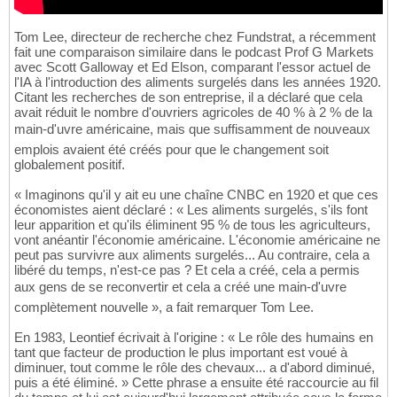
Tom Lee, directeur de recherche chez Fundstrat, a récemment
fait une comparaison similaire dans le podcast Prof G Markets
avec Scott Galloway et Ed Elson, comparant l'essor actuel de
l'IA à l'introduction des aliments surgelés dans les années 1920.
Citant les recherches de son entreprise, il a déclaré que cela
avait réduit le nombre d'ouvriers agricoles de 40 % à 2 % de la
main-d'uvre américaine, mais que suffisamment de nouveaux
emplois avaient été créés pour que le changement soit
globalement positif.
« Imaginons qu'il y ait eu une chaîne CNBC en 1920 et que ces
économistes aient déclaré : « Les aliments surgelés, s'ils font
leur apparition et qu'ils éliminent 95 % de tous les agriculteurs,
vont anéantir l'économie américaine. L'économie américaine ne
peut pas survivre aux aliments surgelés... Au contraire, cela a
libéré du temps, n'est-ce pas ? Et cela a créé, cela a permis
aux gens de se reconvertir et cela a créé une main-d'uvre
complètement nouvelle », a fait remarquer Tom Lee.
En 1983, Leontief écrivait à l'origine : « Le rôle des humains en
tant que facteur de production le plus important est voué à
diminuer, tout comme le rôle des chevaux... a d'abord diminué,
puis a été éliminé. » Cette phrase a ensuite été raccourcie au fil