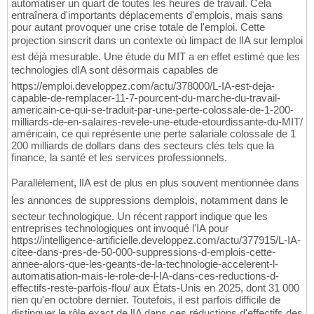
automatiser un quart de toutes les heures de travail. Cela
entraînera d'importants déplacements d'emplois, mais sans
pour autant provoquer une crise totale de l'emploi. Cette
projection sinscrit dans un contexte où limpact de lIA sur lemploi
est déjà mesurable. Une étude du MIT a en effet estimé que les
technologies dIA sont désormais capables de
https://emploi.developpez.com/actu/378000/L-IA-est-deja-
capable-de-remplacer-11-7-pourcent-du-marche-du-travail-
americain-ce-qui-se-traduit-par-une-perte-colossale-de-1-200-
milliards-de-en-salaires-revele-une-etude-etourdissante-du-MIT/
américain, ce qui représente une perte salariale colossale de 1
200 milliards de dollars dans des secteurs clés tels que la
finance, la santé et les services professionnels.
Parallèlement, lIA est de plus en plus souvent mentionnée dans
les annonces de suppressions demplois, notamment dans le
secteur technologique. Un récent rapport indique que les
entreprises technologiques ont invoqué l'IA pour
https://intelligence-artificielle.developpez.com/actu/377915/L-IA-
citee-dans-pres-de-50-000-suppressions-d-emplois-cette-
annee-alors-que-les-geants-de-la-technologie-accelerent-l-
automatisation-mais-le-role-de-l-IA-dans-ces-reductions-d-
effectifs-reste-parfois-flou/ aux États-Unis en 2025, dont 31 000
rien qu'en octobre dernier. Toutefois, il est parfois difficile de
distinguer le rôle exact de lIA dans ces réductions d'effectifs des