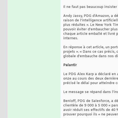
Il ne faut pas beaucoup insister 
Andy Jassy, PDG d'Amazon, a déc
raison de l'intelligence artifici
plus réduites ». Le New York Ti
pouvoir éviter d'embaucher plus
chaque article emballé et livré 
internes.
En réponse à cet article, un p
projets ». « Dans ce cas précis,
globale d'embauche dans nos diffé
Palantir
Le PDG Alex Karp a déclaré en a
onze au cours des deux dernières 
précisé le délai pour atteindre ce
Le message se répand dans l'ind
Benioff, PDG de Salesforce, a dé
clientèle de 9 000 à 5 000 « par
avoir réduit ses effectifs de 40 
prouver pourquoi ils « ne peuven