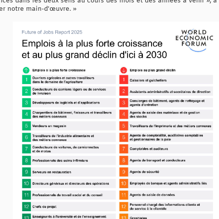
nces dans les deux sens au cours des mois et des années à venir », a 
er notre main-d'œuvre. »