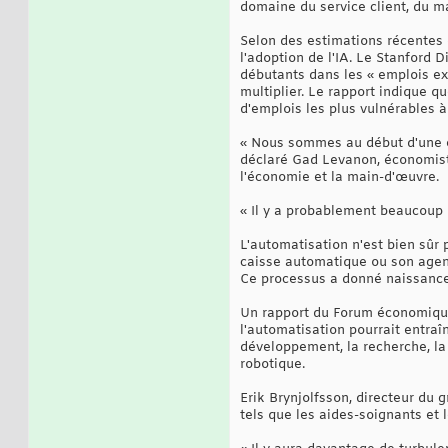
domaine du service client, du ma
Selon des estimations récentes 
l'adoption de l'IA. Le Stanford
débutants dans les « emplois e
multiplier. Le rapport indique qu
d'emplois les plus vulnérables à 
« Nous sommes au début d'une év
déclaré Gad Levanon, économiste
l'économie et la main-d'œuvre.
« Il y a probablement beaucoup pl
L'automatisation n'est bien sûr
caisse automatique ou son agenc
Ce processus a donné naissance
Un rapport du Forum économique 
l'automatisation pourrait entraî
développement, la recherche, la
robotique.
Erik Brynjolfsson, directeur du 
tels que les aides-soignants et l