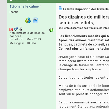
Stéphane le calme
La lente disparition des travaille
Inactif
Des dizaines de millier
sentir ses effets,
une lente disparition des travailleurs intel
Administrateur de base de
Les licenciements massifs qui to
données
Inscrit en
Mars 2013
Après des années d’automatisation
Messages
10 084
Banques, cabinets de conseil, se
Ce n’est plus un fantasme techn
JPMorgan Chase et Goldman Sachs
remplacera littéralement la moit
la charge de travail de l'entrep
changer tous les emplois ».
Ce dont parlent toutes les entrepr
Moins de trois ans après le boom
employés et à leurs actionnaires
sont sur le point de changer radi
Ce qui a commencé avec le lanc
rapidement étendu aux entrepris