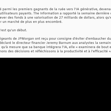
 parmi les premiers gagnants de la ruée vers l'IA générative, devenan
'utilisateurs payants. The Information a rapporté la semaine dernière
lever des fonds à une valorisation de 27 milliards de dollars, alors qu
sur un marché de plus en plus encombré.
'est qu'un début.
irigeants de JPMorgan ont reçu pour consigne d'éviter d'embaucher du 
 a déclaré le directeur financier Jeremy Barnum aux analystes la sema
 qu'à mesure que sa banque intégrera l'IA, elle « examinera de bout 
ns des décisions et réfléchissons à la productivité et à l'efficacité »