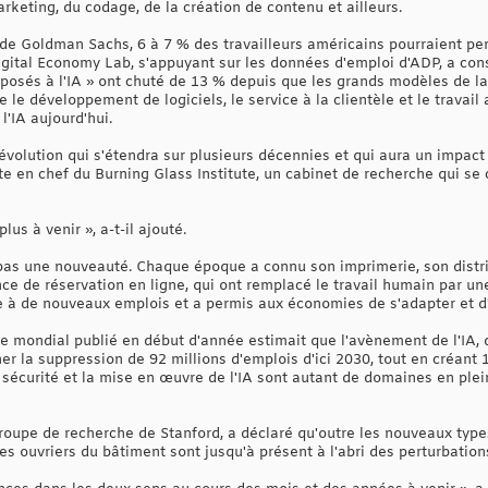
rketing, du codage, de la création de contenu et ailleurs.
de Goldman Sachs, 6 à 7 % des travailleurs américains pourraient per
 Digital Economy Lab, s'appuyant sur les données d'emploi d'ADP, a c
xposés à l'IA » ont chuté de 13 % depuis que les grands modèles de
e le développement de logiciels, le service à la clientèle et le travail 
l'IA aujourd'hui.
olution qui s'étendra sur plusieurs décennies et qui aura un impact m
 en chef du Burning Glass Institute, un cabinet de recherche qui se
us à venir », a-t-il ajouté.
 pas une nouveauté. Chaque époque a connu son imprimerie, son distri
e de réservation en ligne, qui ont remplacé le travail humain par un
 à de nouveaux emplois et a permis aux économies de s'adapter et d'
mondial publié en début d'année estimait que l'avènement de l'IA, d
ner la suppression de 92 millions d'emplois d'ici 2030, tout en créant
 sécurité et la mise en œuvre de l'IA sont autant de domaines en plei
groupe de recherche de Stanford, a déclaré qu'outre les nouveaux type
es ouvriers du bâtiment sont jusqu'à présent à l'abri des perturbations 