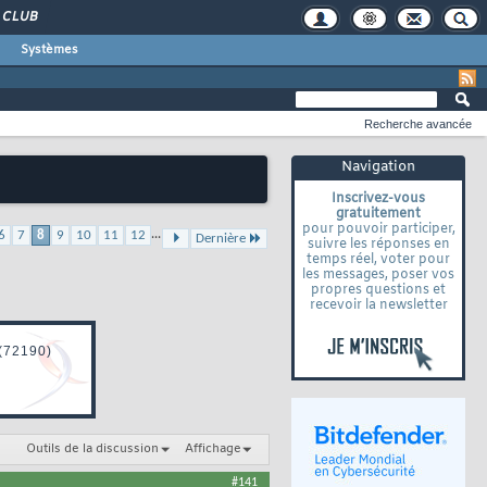
CLUB
Systèmes
Recherche avancée
Navigation
Inscrivez-vous
gratuitement
pour pouvoir participer,
...
6
7
8
9
10
11
12
Dernière
suivre les réponses en
temps réel, voter pour
les messages, poser vos
propres questions et
recevoir la newsletter
Outils de la discussion
Affichage
#141