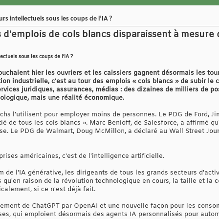
urs intellectuels sous les coups de l’IA ?
s d'emplois de cols blancs disparaissent à mesure
lectuels sous les coups de l’IA ?
uchaient hier les ouvriers et les caissiers gagnent désormais les tou
 industrielle, c’est au tour des emplois « cols blancs » de subir le cho
rvices juridiques, assurances, médias : des dizaines de milliers de p
ologique, mais une réalité économique.
 l'utilisent pour employer moins de personnes. Le PDG de Ford, Jim F
ié de tous les cols blancs ». Marc Benioff, de Salesforce, a affirmé qu
rise. Le PDG de Walmart, Doug McMillon, a déclaré au Wall Street Journ
ises américaines, c'est de l'intelligence artificielle.
 de l'IA générative, les dirigeants de tous les grands secteurs d'activ
 qu'en raison de la révolution technologique en cours, la taille et la
calement, si ce n'est déjà fait.
ement de ChatGPT par OpenAI et une nouvelle façon pour les consomma
es, qui emploient désormais des agents IA personnalisés pour autom