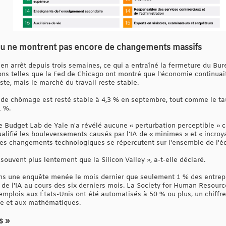
au ne montrent pas encore de changements massifs
n arrêt depuis trois semaines, ce qui a entraîné la fermeture du Bure
ons telles que la Fed de Chicago ont montré que l'économie continuai
te, mais le marché du travail reste stable.
x de chômage est resté stable à 4,3 % en septembre, tout comme le ta
1 %.
e Budget Lab de Yale n'a révélé aucune « perturbation perceptible »
qualifié les bouleversements causés par l'IA de « minimes » et « incr
les changements technologiques se répercutent sur l'ensemble de l'é
souvent plus lentement que la Silicon Valley », a-t-elle déclaré.
ns une enquête menée le mois dernier que seulement 1 % des entrepri
 de l'IA au cours des six derniers mois. La Society for Human Resou
plois aux États-Unis ont été automatisés à 50 % ou plus, un chiffre 
que et aux mathématiques.
s »