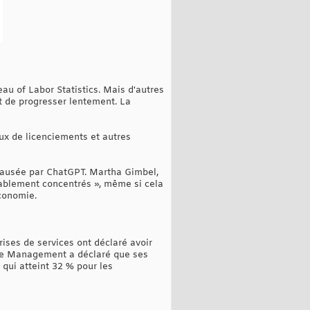
au of Labor Statistics. Mais d'autres
t de progresser lentement. La
ux de licenciements et autres
 causée par ChatGPT. Martha Gimbel,
oyablement concentrés », même si cela
conomie.
ses de services ont déclaré avoir
rce Management a déclaré que ses
qui atteint 32 % pour les