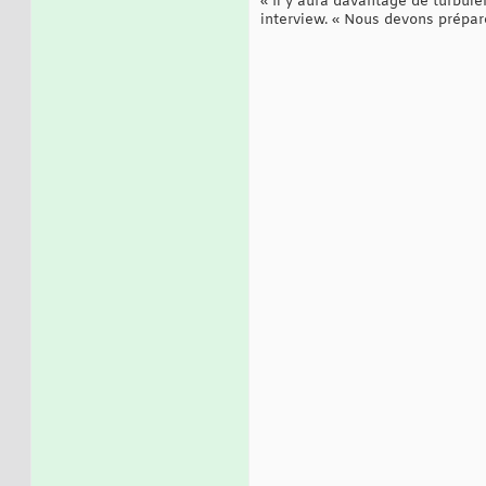
« Il y aura davantage de turbule
interview. « Nous devons prépar