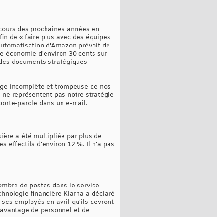
u cours des prochaines années en
afin de « faire plus avec des équipes
'automatisation d'Amazon prévoit de
ne économie d'environ 30 cents sur
t des documents stratégiques
age incomplète et trompeuse de nos
t ne représentent pas notre stratégie
 porte-parole dans un e-mail.
ière a été multipliée par plus de
s effectifs d'environ 12 %. Il n'a pas
nombre de postes dans le service
chnologie financière Klarna a déclaré
à ses employés en avril qu'ils devront
 davantage de personnel et de