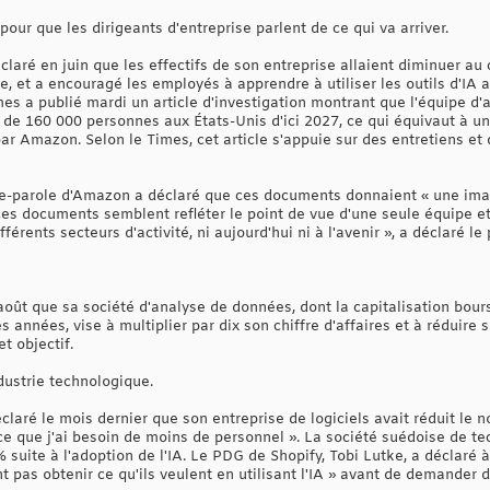
pour que les dirigeants d'entreprise parlent de ce qui va arriver.
laré en juin que les effectifs de son entreprise allaient diminuer a
elle, et a encouragé les employés à apprendre à utiliser les outils d'IA 
mes a publié mardi un article d'investigation montrant que l'équipe d
 de 160 000 personnes aux États-Unis d'ici 2027, ce qui équivaut à u
par Amazon. Selon le Times, cet article s'appuie sur des entretiens e
orte-parole d'Amazon a déclaré que ces documents donnaient « une im
 ces documents semblent refléter le point de vue d'une seule équipe e
rents secteurs d'activité, ni aujourd'hui ni à l'avenir », a déclaré le
oût que sa société d'analyse de données, dont la capitalisation bours
années, vise à multiplier par dix son chiffre d'affaires et à réduire se
t objectif.
ustrie technologique.
claré le mois dernier que son entreprise de logiciels avait réduit le 
ce que j'ai besoin de moins de personnel ». La société suédoise de te
% suite à l'adoption de l'IA. Le PDG de Shopify, Tobi Lutke, a déclaré 
t pas obtenir ce qu'ils veulent en utilisant l'IA » avant de demander