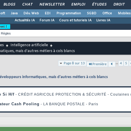
BLOGS
CHAT
NEWSLETTER
EMPLOI
ÉTUDES
DROIT
oft
Java
Dév. Web
EDI
Programmation
SGBD
Office
Mobiles
Actualités IA
Forum IA
Cours et tutoriels IA
Livres IA
ent !
Règles
es
Intelligence artificielle
tiques, mais d'autres métiers à cols blancs
...
Page 8 sur 13
4
5
Première
éveloppeurs informatiques, mais d'autres métiers à cols blancs