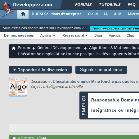
FORUMS
TUTORIELS
FAQ
DI/DSI Solutions d'entreprise
Cloud
IA
ALM
Micros
Vous n'êtes pas encore inscrit sur Developpez.com ?
Inscrivez-vous gratuitem
Derniers messages
Actions
Réseau social
Blogs
Agenda
Chat
Forum
Général Développement
Algorithme & Mathématiqu
L’hécatombe emploi IA ne touche pas que les développeurs informa
+
Signaler un problème
Répondre à la discussion
Discussion :
L’hécatombe emploi IA ne touche pas que les d
Sujet :
Intelligence artificielle
31/10/2025,
16h44