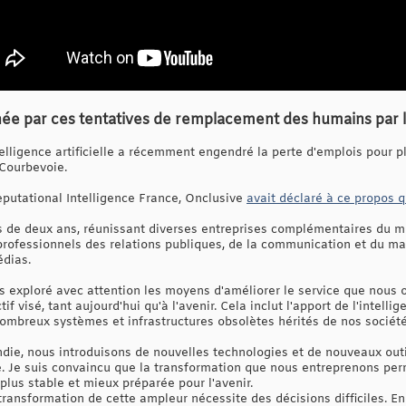
ée par ces tentatives de remplacement des humains par l’in
lligence artificielle a récemment engendré la perte d'emplois pour pl
 Courbevoie.
putational Intelligence France, Onclusive
avait déclaré à ce propos 
rès de deux ans, réunissant diverses entreprises complémentaires du m
ofessionnels des relations publiques, de la communication et du mar
édias.
s exploré avec attention les moyens d'améliorer le service que nous o
if visé, tant aujourd'hui qu'à l'avenir. Cela inclut l'apport de l'intellig
nombreux systèmes et infrastructures obsolètes hérités de nos société
ie, nous introduisons de nouvelles technologies et de nouveaux outils
le. Je suis convaincu que la transformation que nous entreprenons per
 plus stable et mieux préparée pour l'avenir.
ansformation de cette ampleur nécessite des décisions difficiles. En