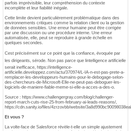
parfois imprévisible, leur compréhension du contexte
incomplète et leur fiabilité inégale.
Cette limite devient particulièrement problématique dans des
environnements critiques comme la relation client ou la gestion
de données sensibles. Une erreur humaine peut être corrigée
par une discussion ou une procédure interne. Une erreur
automatisée, elle, peut se reproduire à grande échelle en
quelques secondes.
Cest précisément sur ce point que la confiance, évoquée par
les dirigeants, sérode. Non pas parce que lintelligence artificielle
serait inefficace, https://intelligence-
artificielle.developpez.com/actu/370974/L-IA-n-est-pas-prete-a-
remplacer-les-developpeurs-humains-pour-le-debogage-selon-
des-chercheurs-de-Microsoft-Elle-ne-peut-pas-deboguer-les-
logiciels-de-maniere-fiable-meme-si-elle-a-acces-a-des-o.
Source : https://www.challengergray.com/blog/challenger-
report-march-cuts-rise-25-from-february-ai-leads-reasons/,
https://cdn.sanity.io/files/4zrzovbb/website/3a8d990bc90098038
Et vous ?
La volte-face de Salesforce révèle-t-elle un simple ajustement