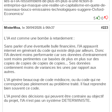
lies-a-l-IA-ressemblent-de-plus-en-plus-a-une-fiction-d-
entreprise-qui-masque-une-realite-un-capitalisme-en-quete-de-
nouveaux-boucs-emissaires-technologiques-suggere-Oxford-
Economics/
5
0
MisterMoa
,
le 30/04/2026 à 06h37
#223
L'IA est comme une bombe à retardement :
Sans parler d'une éventuelle bulle financière, l'IA appauvrit
internet en générant du code qui existe déjà par ailleurs. Donc
l'IA devient moins performante car ses données d'entrainement
sont moins pertinentes car basées de plus en plus sur des
copies de copies de copies de copies... Ses données
contiennent moins de variances les unes par rapport aux
autres.
L'IA génère beaucoup de code médiocre, ou du code qui ne
correspond pas pleinement au problème traité. Il faut reprendre
bien souvent ce code.
L'IA prend des décisions qui peuvent être contraire au objectif
du projet, l'IA n'est pas un système DETERMINISTE.