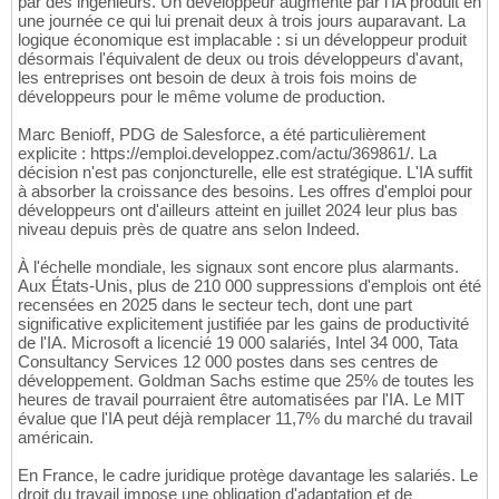
par des ingénieurs. Un développeur augmenté par l'IA produit en
une journée ce qui lui prenait deux à trois jours auparavant. La
logique économique est implacable : si un développeur produit
désormais l'équivalent de deux ou trois développeurs d'avant,
les entreprises ont besoin de deux à trois fois moins de
développeurs pour le même volume de production.
Marc Benioff, PDG de Salesforce, a été particulièrement
explicite : https://emploi.developpez.com/actu/369861/. La
décision n'est pas conjoncturelle, elle est stratégique. L'IA suffit
à absorber la croissance des besoins. Les offres d'emploi pour
développeurs ont d'ailleurs atteint en juillet 2024 leur plus bas
niveau depuis près de quatre ans selon Indeed.
À l'échelle mondiale, les signaux sont encore plus alarmants.
Aux États-Unis, plus de 210 000 suppressions d'emplois ont été
recensées en 2025 dans le secteur tech, dont une part
significative explicitement justifiée par les gains de productivité
de l'IA. Microsoft a licencié 19 000 salariés, Intel 34 000, Tata
Consultancy Services 12 000 postes dans ses centres de
développement. Goldman Sachs estime que 25% de toutes les
heures de travail pourraient être automatisées par l'IA. Le MIT
évalue que l'IA peut déjà remplacer 11,7% du marché du travail
américain.
En France, le cadre juridique protège davantage les salariés. Le
droit du travail impose une obligation d'adaptation et de