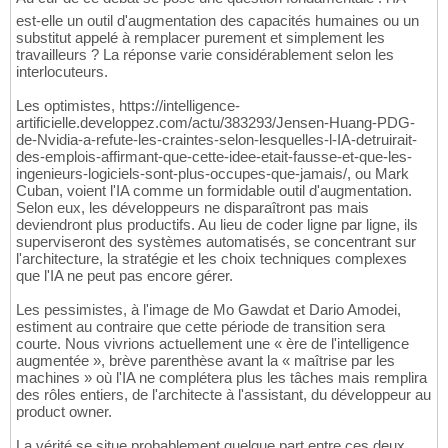
est-elle un outil d'augmentation des capacités humaines ou un
substitut appelé à remplacer purement et simplement les
travailleurs ? La réponse varie considérablement selon les
interlocuteurs.
Les optimistes, https://intelligence-
artificielle.developpez.com/actu/383293/Jensen-Huang-PDG-
de-Nvidia-a-refute-les-craintes-selon-lesquelles-l-IA-detruirait-
des-emplois-affirmant-que-cette-idee-etait-fausse-et-que-les-
ingenieurs-logiciels-sont-plus-occupes-que-jamais/, ou Mark
Cuban, voient l'IA comme un formidable outil d'augmentation.
Selon eux, les développeurs ne disparaîtront pas mais
deviendront plus productifs. Au lieu de coder ligne par ligne, ils
superviseront des systèmes automatisés, se concentrant sur
l'architecture, la stratégie et les choix techniques complexes
que l'IA ne peut pas encore gérer.
Les pessimistes, à l'image de Mo Gawdat et Dario Amodei,
estiment au contraire que cette période de transition sera
courte. Nous vivrions actuellement une « ère de l'intelligence
augmentée », brève parenthèse avant la « maîtrise par les
machines » où l'IA ne complétera plus les tâches mais remplira
des rôles entiers, de l'architecte à l'assistant, du développeur au
product owner.
La vérité se situe probablement quelque part entre ces deux