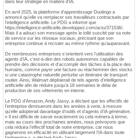
dans leur stratégie en matière d'IA.
En avril 2025, la plateforme d'apprentissage Duolingo a
annoncé qu'elle va remplacer ses travailleurs contractuels par
l'intelligence artificielle. Le PDG a informé que
https://intelligence-artificielle.developpez.com/actu/371536/.
Mais il a adouci son message après le tollé suscité par sa note
de service sur les réseaux sociaux, précisant que son
entreprise continue à recruter au même rythme qu'auparavant.
De nombreuses entreprises s'orientent vers l'utilisation des
agents d'IA, c'est-à-dire des robots autonomes capables de
prendre des décisions et d'accomplir des tâches à la place des
humains, comme payer une facture ou réacheminer des stocks
si une catastrophe naturelle perturbe un itinéraire de transport
routier. Ainsi, Walmart déploierait de tels agents d'intelligence
artificielle afin de réduire jusqu'à 18 semaines le délai de
production de ses vêtements en interne.
Le PDG d'Amazon, Andy Jassy, a déclaré que les effectifs de
l'entreprise diminueront dans les années à venir, à mesure
qu'elle adopterait davantage d'outils et d'agents d'IA générative.
« Il est difficile de savoir exactement où cela mènera à terme,
mais au cours des prochaines années, nous prévoyons que
cela réduira l'effectif total de notre entreprise, car nous
gagnerons en efficacité en utilisant largement l'IA dans toute
l'entreprise », a déclaré Andy Jassy.