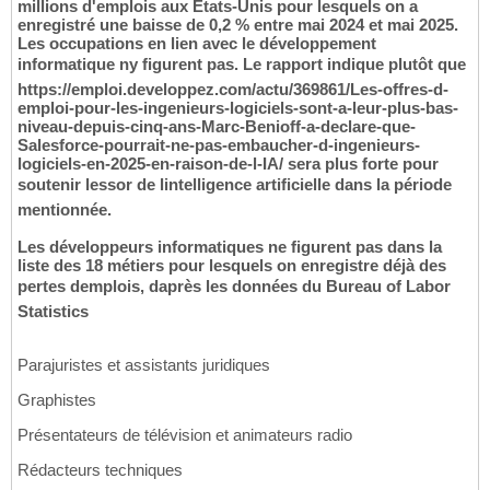
millions d'emplois aux États-Unis pour lesquels on a
enregistré une baisse de 0,2 % entre mai 2024 et mai 2025.
Les occupations en lien avec le développement
informatique ny figurent pas. Le rapport indique plutôt que
https://emploi.developpez.com/actu/369861/Les-offres-d-
emploi-pour-les-ingenieurs-logiciels-sont-a-leur-plus-bas-
niveau-depuis-cinq-ans-Marc-Benioff-a-declare-que-
Salesforce-pourrait-ne-pas-embaucher-d-ingenieurs-
logiciels-en-2025-en-raison-de-l-IA/ sera plus forte pour
soutenir lessor de lintelligence artificielle dans la période
mentionnée.
Les développeurs informatiques ne figurent pas dans la
liste des 18 métiers pour lesquels on enregistre déjà des
pertes demplois, daprès les données du Bureau of Labor
Statistics
Parajuristes et assistants juridiques
Graphistes
Présentateurs de télévision et animateurs radio
Rédacteurs techniques