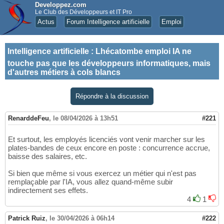
Developpez.com
Le Club des Développeurs et IT Pro
Actus
Forum Intelligence artificielle
Emploi
Intelligence artificielle
:
Lhécatombe emploi IA ne
touche pas que les développeurs informatiques, mais
d'autres métiers à cols blancs
Répondre à la discussion
RenarddeFeu
,
le 08/04/2026 à 13h51
#221
Et surtout, les employés licenciés vont venir marcher sur les
plates-bandes de ceux encore en poste : concurrence accrue,
baisse des salaires, etc.
Si bien que même si vous exercez un métier qui n'est pas
remplaçable par l'IA, vous allez quand-même subir
indirectement ses effets.
4
1
Patrick Ruiz
,
le 30/04/2026 à 06h14
#222