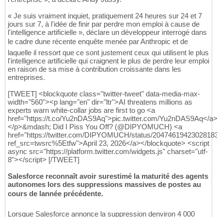
« Je suis vraiment inquiet, pratiquement 24 heures sur 24 et 7
jours sur 7, à l'idée de finir par perdre mon emploi à cause de
l'intelligence artificielle », déclare un développeur interrogé dans
le cadre dune récente enquête menée par Anthropic et de
laquelle il ressort que ce sont justement ceux qui utilisent le plus
l'intelligence artificielle qui craignent le plus de perdre leur emploi
en raison de sa mise à contribution croissante dans les
entreprises.
[TWEET] <blockquote class="twitter-tweet" data-media-max-
width="560"><p lang="en" dir="ltr">AI threatens millions as
experts warn white-collar jobs are first to go <a
href="https://t.co/Yu2nDAS9Aq">pic.twitter.com/Yu2nDAS9Aq</a
</p>&mdash; Did I Piss You Off? (@DIPYOMUCH) <a
href="https://twitter.com/DIPYOMUCH/status/2047461942302818
ref_src=twsrc%5Etfw">April 23, 2026</a></blockquote> <script
async src="https://platform.twitter.com/widgets.js" charset="utf-
8"></script> [/TWEET]
Salesforce reconnaît avoir surestimé la maturité des agents
autonomes lors des suppressions massives de postes au
cours de lannée précédente.
Lorsque Salesforce annonce la suppression denviron 4 000