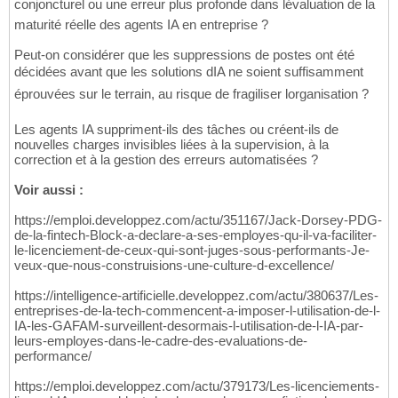
conjoncturel ou une erreur plus profonde dans lévaluation de la
maturité réelle des agents IA en entreprise ?
Peut-on considérer que les suppressions de postes ont été
décidées avant que les solutions dIA ne soient suffisamment
éprouvées sur le terrain, au risque de fragiliser lorganisation ?
Les agents IA suppriment-ils des tâches ou créent-ils de
nouvelles charges invisibles liées à la supervision, à la
correction et à la gestion des erreurs automatisées ?
Voir aussi :
https://emploi.developpez.com/actu/351167/Jack-Dorsey-PDG-
de-la-fintech-Block-a-declare-a-ses-employes-qu-il-va-faciliter-
le-licenciement-de-ceux-qui-sont-juges-sous-performants-Je-
veux-que-nous-construisions-une-culture-d-excellence/
https://intelligence-artificielle.developpez.com/actu/380637/Les-
entreprises-de-la-tech-commencent-a-imposer-l-utilisation-de-l-
IA-les-GAFAM-surveillent-desormais-l-utilisation-de-l-IA-par-
leurs-employes-dans-le-cadre-des-evaluations-de-
performance/
https://emploi.developpez.com/actu/379173/Les-licenciements-