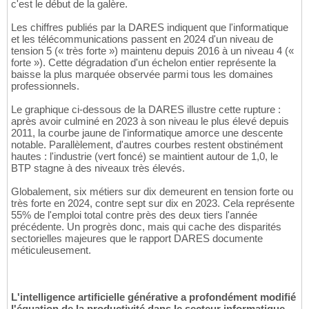
c'est le début de la galère.
Les chiffres publiés par la DARES indiquent que l'informatique
et les télécommunications passent en 2024 d'un niveau de
tension 5 (« très forte ») maintenu depuis 2016 à un niveau 4 («
forte »). Cette dégradation d'un échelon entier représente la
baisse la plus marquée observée parmi tous les domaines
professionnels.
Le graphique ci-dessous de la DARES illustre cette rupture :
après avoir culminé en 2023 à son niveau le plus élevé depuis
2011, la courbe jaune de l'informatique amorce une descente
notable. Parallèlement, d'autres courbes restent obstinément
hautes : l'industrie (vert foncé) se maintient autour de 1,0, le
BTP stagne à des niveaux très élevés.
Globalement, six métiers sur dix demeurent en tension forte ou
très forte en 2024, contre sept sur dix en 2023. Cela représente
55% de l'emploi total contre près des deux tiers l'année
précédente. Un progrès donc, mais qui cache des disparités
sectorielles majeures que le rapport DARES documente
méticuleusement.
L'intelligence artificielle générative a profondément modifié
l'équation de la productivité dans le secteur informatique,