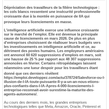
Dépréciation des travailleurs de la filière technologique :
les cols blancs ressentent une insécurité professionnelle
croissante due à la montée en puissance de lIA qui
provoque leurs licenciements en masse.
L'intelligence artificielle exerce une influence croissante
sur le marché de l'emploi. Elle est devenue la principale
cause de licenciements en mars 2026. De plus en plus
d'entreprises choisissent de réallouer leurs budgets vers
les investissements en intelligence artificielle et ce, au
détriment des postes humains. Les employeurs américains
ont annoncé 60 620 suppressions d'emplois en mars, soit
une hausse de 25 % par rapport aux 48 307 suppressions
annoncées en février. Certains rétropédalages laissent
néanmoins une lueur despoir pour les travailleurs étant
donné que ces derniers révèlent
https://emploi.developpez.com/actu/378724/Salesforce-ou-l-
illusion-de-l-IA-toute-puissante-Il-y-a-un-an-nous-etions-
plus-confiants-dans-l-IA-Apres-4-000-licenciements-l-
entreprise-reconnait-avoir-surestime-la-maturite-des-
agents-autonomes/.
Au cours des derniers mois, les grandes entreprises
technologiques telles que Meta, Amazon, Oracle, Pinterest et