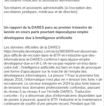
Secrétaires médicaux et assistants administratifs
Secrétaires et assistants administratifs (à l'exception des
secrétaires juridiques, médicaux et de direction)
Un rapport de la DARES paru au premier trimestre de
lannée en cours parle pourtant dapocalypse emploi
développeur due à lintelligence artificielle
Les données officielles de la DARES
https://emploi.developpez.com/actu/380300/Il-est-desormais-
plus-difficile-de-recruter-dans-le-BTP-et-l-industrie-que-des-
informaticiens-la-DARES-confirme-l-apocalypse-emploi-
developpeur-due-a-l-IA-L-IA-ne-va-pas-reparer-un-trou-dans-
votre-toit/ : l'intelligence artificielle est bien en train de provoquer
une forme d'apocalypse sur le marché de l'emploi des
développeurs informatiques. La preuve ? Pour la première fois
depuis 2016, l'informatique n'est plus en « tension très forte » de
recrutement. Le secteur enregistre en 2024 la plus forte baisse
de tensions tous domaines professionnels confondus, passant
du niveau 5 au niveau 4 sur l'échelle DARES. Traduction
concrète : il y a désormais plus d'informaticiens disponibles que
de postes à pourvoir, quand le BTP, l'industrie et la maintenance
continuent de souffrir d'une pénurie record. Pendant que l'IA