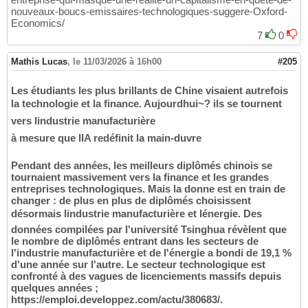
nouveaux-boucs-emissaires-technologiques-suggere-Oxford-
Economics/
7
0
Mathis Lucas
,
le 11/03/2026 à 16h00
#205
Les étudiants les plus brillants de Chine visaient autrefois
la technologie et la finance. Aujourdhui~? ils se tournent
vers lindustrie manufacturière
à mesure que lIA redéfinit la main-duvre
Pendant des années, les meilleurs diplômés chinois se
tournaient massivement vers la finance et les grandes
entreprises technologiques. Mais la donne est en train de
changer : de plus en plus de diplômés choisissent
désormais lindustrie manufacturière et lénergie. Des
données compilées par l'université Tsinghua révèlent que
le nombre de diplômés entrant dans les secteurs de
l'industrie manufacturière et de l'énergie a bondi de 19,1 %
d'une année sur l'autre. Le secteur technologique est
confronté à des vagues de licenciements massifs depuis
quelques années ;
https://emploi.developpez.com/actu/380683/.