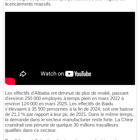
licenciements massifs.
Les effectifs d'Alibaba ont diminué de plus de moitié, passant
d'environ 250 000 employés à temps plein en mars 2022 à
environ 124 000 en mars 2025. Les effectifs de Baidu
s'élevaient à 35 900 personnes à la fin de 2024, soit une baisse
de 21,1 % par rapport à leur pic de 2021. Dans le même temps,
la demande dans le secteur manufacturier reste forte. La Chine
craindrait une pénurie de quelque 30 millions travailleurs
qualifiés dans ce secteur.