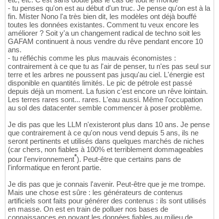
- tu penses qu'on est au début d'un truc. Je pense qu'on est à la
fin. Mister Nono l'a très bien dit, les modèles ont déjà bouffé
toutes les données existantes. Comment tu veux encore les
améliorer ? Soit y'a un changement radical de techno soit les
GAFAM continuent à nous vendre du rêve pendant encore 10
ans.
- tu réfléchis comme les plus mauvais économistes :
contrairement à ce que tu as l'air de penser, tu n'es pas seul sur
terre et les arbres ne poussent pas jusqu'au ciel. L'énergie est
disponible en quantités limités. Le pic de pétrole est passé
depuis déjà un moment. La fusion c'est encore un rêve lointain.
Les terres rares sont... rares. L'eau aussi. Même l'occupation
au sol des datacenter semble commencer à poser problème.
Je dis pas que les LLM n'existeront plus dans 10 ans. Je pense
que contrairement à ce qu'on nous vend depuis 5 ans, ils ne
seront pertinents et utilisés dans quelques marchés de niches
(car chers, non fiables à 100% et terriblement dommageables
*
pour l'environnement
). Peut-être que certains pans de
l'informatique en feront partie.
Je dis pas que je connais l'avenir. Peut-être que je me trompe.
Mais une chose est sûre : les générateurs de contenus
artificiels sont faits pour générer des contenus : ils sont utilisés
en masse. On est en train de polluer nos bases de
connaissances en noyant les données fiables au milieu de