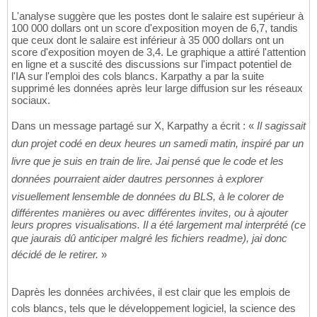
L'analyse suggère que les postes dont le salaire est supérieur à
100 000 dollars ont un score d'exposition moyen de 6,7, tandis
que ceux dont le salaire est inférieur à 35 000 dollars ont un
score d'exposition moyen de 3,4. Le graphique a attiré l'attention
en ligne et a suscité des discussions sur l'impact potentiel de
l'IA sur l'emploi des cols blancs. Karpathy a par la suite
supprimé les données après leur large diffusion sur les réseaux
sociaux.
Dans un message partagé sur X, Karpathy a écrit : «
Il sagissait
dun projet codé en deux heures un samedi matin, inspiré par un
livre que je suis en train de lire. Jai pensé que le code et les
données pourraient aider dautres personnes à explorer
visuellement lensemble de données du BLS, à le colorer de
différentes manières ou avec différentes invites, ou à ajouter
leurs propres visualisations. Il a été largement mal interprété (ce
que jaurais dû anticiper malgré les fichiers readme), jai donc
décidé de le retirer.
»
Daprès les données archivées, il est clair que les emplois de
cols blancs, tels que le développement logiciel, la science des