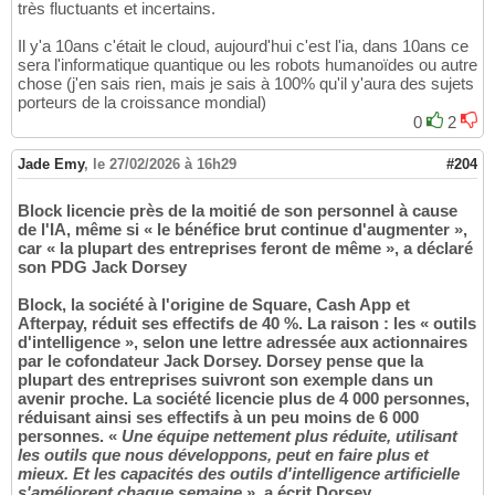
très fluctuants et incertains.
Il y'a 10ans c'était le cloud, aujourd'hui c'est l'ia, dans 10ans ce
sera l'informatique quantique ou les robots humanoïdes ou autre
chose (j'en sais rien, mais je sais à 100% qu'il y'aura des sujets
porteurs de la croissance mondial)
0
2
Jade Emy
,
le 27/02/2026 à 16h29
#204
Block licencie près de la moitié de son personnel à cause
de l'IA, même si « le bénéfice brut continue d'augmenter »,
car « la plupart des entreprises feront de même », a déclaré
son PDG Jack Dorsey
Block, la société à l'origine de Square, Cash App et
Afterpay, réduit ses effectifs de 40 %. La raison : les « outils
d'intelligence », selon une lettre adressée aux actionnaires
par le cofondateur Jack Dorsey. Dorsey pense que la
plupart des entreprises suivront son exemple dans un
avenir proche. La société licencie plus de 4 000 personnes,
réduisant ainsi ses effectifs à un peu moins de 6 000
personnes. «
Une équipe nettement plus réduite, utilisant
les outils que nous développons, peut en faire plus et
mieux. Et les capacités des outils d'intelligence artificielle
s'améliorent chaque semaine
», a écrit Dorsey.