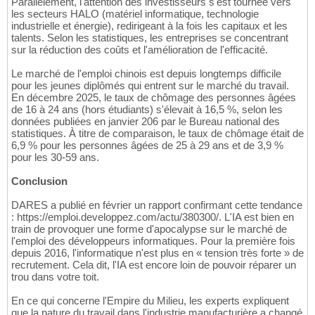
Parallèlement, l'attention des investisseurs s'est tournée vers
les secteurs HALO (matériel informatique, technologie
industrielle et énergie), redirigeant à la fois les capitaux et les
talents. Selon les statistiques, les entreprises se concentrant
sur la réduction des coûts et l'amélioration de l'efficacité.
Le marché de l'emploi chinois est depuis longtemps difficile
pour les jeunes diplômés qui entrent sur le marché du travail.
En décembre 2025, le taux de chômage des personnes âgées
de 16 à 24 ans (hors étudiants) s'élevait à 16,5 %, selon les
données publiées en janvier 206 par le Bureau national des
statistiques. À titre de comparaison, le taux de chômage était de
6,9 % pour les personnes âgées de 25 à 29 ans et de 3,9 %
pour les 30-59 ans.
Conclusion
DARES a publié en février un rapport confirmant cette tendance
: https://emploi.developpez.com/actu/380300/. L'IA est bien en
train de provoquer une forme d'apocalypse sur le marché de
l'emploi des développeurs informatiques. Pour la première fois
depuis 2016, l'informatique n'est plus en « tension très forte » de
recrutement. Cela dit, l'IA est encore loin de pouvoir réparer un
trou dans votre toit.
En ce qui concerne l'Empire du Milieu, les experts expliquent
que la nature du travail dans l'industrie manufacturière a changé