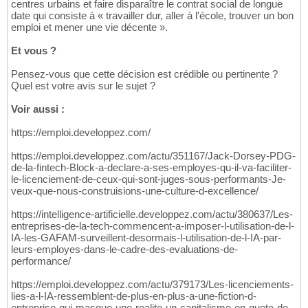
centres urbains et faire disparaître le contrat social de longue
date qui consiste à « travailler dur, aller à l'école, trouver un bon
emploi et mener une vie décente ».
Et vous ?
Pensez-vous que cette décision est crédible ou pertinente ?
Quel est votre avis sur le sujet ?
Voir aussi :
https://emploi.developpez.com/
https://emploi.developpez.com/actu/351167/Jack-Dorsey-PDG-
de-la-fintech-Block-a-declare-a-ses-employes-qu-il-va-faciliter-
le-licenciement-de-ceux-qui-sont-juges-sous-performants-Je-
veux-que-nous-construisions-une-culture-d-excellence/
https://intelligence-artificielle.developpez.com/actu/380637/Les-
entreprises-de-la-tech-commencent-a-imposer-l-utilisation-de-l-
IA-les-GAFAM-surveillent-desormais-l-utilisation-de-l-IA-par-
leurs-employes-dans-le-cadre-des-evaluations-de-
performance/
https://emploi.developpez.com/actu/379173/Les-licenciements-
lies-a-l-IA-ressemblent-de-plus-en-plus-a-une-fiction-d-
entreprise-qui-masque-une-realite-un-capitalisme-en-quete-de-