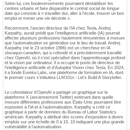
Selon lui, ces bouleversements pourraient déstabiliser les
centres urbains et faire disparaître le contrat social de longue
date qui consiste à « travailler dur, aller à l'école, trouver un bon
emploi et mener une vie décente ».
Récemment, l'ancien directeur de l'IA chez Tesla, Andrej
Karpathy, aurait prédit que l'intelligence artificielle (IA) pourrait
affecter plusieurs professions hautement rémunérées à mesure
que l'automatisation se généralise sur le lieu de travail. Andrej
Karpathy (né le 23 octobre 1986) est un chercheur en IA
slovaquo-canadien, qui a cofondé et a précédemment travaillé
chez OpenAI, où il s'est spécialisé dans l'apprentissage profond
et la vision par ordinateur. Il a occupé le poste de directeur de
l'intelligence artificielle et d'Autopilot Vision chez Tesla. En 2024,
il a fondé Eureka Labs, une plateforme de formation en IA, dont
le premier cours s'intitulera LLM101n : Let's Build A Storyteller.
Le cofondateur d'OpenAI a partagé un graphique sur la
plateforme X (anciennement Twitter) estimant dans quelle
mesure différentes professions aux États-Unis pourraient être
exposées à l'IA et à l'automatisation. Karpathy a créé ce
graphique à partir de données du Bureau of Labor Statistics
américain. Karpathy a attribué des scores d'exposition à divers
emplois sur une échelle de 0 à 10, 10 indiquant une plus grande
vulnérabilité à l'automatisation.