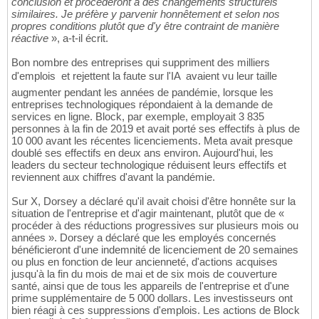
conclusion et procéderont à des changements structurels
similaires. Je préfère y parvenir honnêtement et selon nos
propres conditions plutôt que d'y être contraint de manière
réactive
», a-t-il écrit.
Bon nombre des entreprises qui suppriment des milliers
d'emplois  et rejettent la faute sur l'IA  avaient vu leur taille
augmenter pendant les années de pandémie, lorsque les
entreprises technologiques répondaient à la demande de
services en ligne. Block, par exemple, employait 3 835
personnes à la fin de 2019 et avait porté ses effectifs à plus de
10 000 avant les récentes licenciements. Meta avait presque
doublé ses effectifs en deux ans environ. Aujourd'hui, les
leaders du secteur technologique réduisent leurs effectifs et
reviennent aux chiffres d'avant la pandémie.
Sur X, Dorsey a déclaré qu'il avait choisi d'être honnête sur la
situation de l'entreprise et d'agir maintenant, plutôt que de «
procéder à des réductions progressives sur plusieurs mois ou
années ». Dorsey a déclaré que les employés concernés
bénéficieront d'une indemnité de licenciement de 20 semaines
ou plus en fonction de leur ancienneté, d'actions acquises
jusqu'à la fin du mois de mai et de six mois de couverture
santé, ainsi que de tous les appareils de l'entreprise et d'une
prime supplémentaire de 5 000 dollars. Les investisseurs ont
bien réagi à ces suppressions d'emplois. Les actions de Block