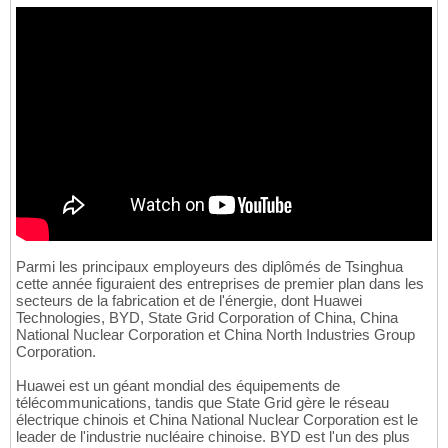
Parmi les principaux employeurs des diplômés de Tsinghua
cette année figuraient des entreprises de premier plan dans les
secteurs de la fabrication et de l'énergie, dont Huawei
Technologies, BYD, State Grid Corporation of China, China
National Nuclear Corporation et China North Industries Group
Corporation.
Huawei est un géant mondial des équipements de
télécommunications, tandis que State Grid gère le réseau
électrique chinois et China National Nuclear Corporation est le
leader de l'industrie nucléaire chinoise. BYD est l'un des plus