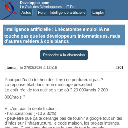
Developpez.com
Le Club des Développeurs et IT Pro
Actus
Forum Intelligence artificielle
Emploi
Intelligence artificielle
:
Lhécatombe emploi IA ne
touche pas que les développeurs informatiques, mais
d'autres métiers à cols blancs
Répondre à la discussion
_toma_
,
le 27/02/2026 à 12h16
#201
Pourquoi l'ia (la techno des llms) ne perdurerait pas ?
La réponse était dans mon message précédent :
Le coût réel de ton outil se situe où ? 20 000/mois ? 200
000/mois ?
Et c'est pas la seule friction :
- hallucinations (~10 à 30%)
- peut-être que ça te dérange pas de fournir à google tout un tas
d'infos sur l'infrastructure, le code maison, les projets internes,
etc, etc. C'est sans doute pas le cas de tout le monde