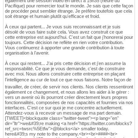
également une session vidéo en direct à 15h35 (heure du
Pacifique) pour remercier tout le monde. Je sais que cette façon
de procéder peut sembler étrange. Je préfère toutefois que cela
soit étrange et humain plutôt qu'efficace et froid.
À ceux qui partent... Je vous suis reconnaissant et je suis
désolé de vous faire subir cela. Vous avez construit ce que
cette entreprise est aujourd'hui. C'est un fait que j'honorerai pour
toujours. Cette décision ne reflète en rien votre contribution.
Vous continuerez à apporter une grande contribution à toute
organisation à l'avenir.
À ceux qui restent... J'ai pris cette décision et j'en assume la
responsabilité. Ce que je vous demande, c'est de construire
avec moi. Nous allons construire cette entreprise en plaçant
l'intelligence au cur de tout ce que nous faisons. Notre façon de
travailler, de créer, de servir nos clients. Nos clients ressentiront
également ce changement, et nous allons les aider à le gérer :
vers un avenir où ils pourront créer directement leurs propres
fonctionnalités, composées de nos capacités et fournies via nos
interfaces. C'est ce sur quoi je me concentre actuellement.
Attendez-vous à recevoir un message de ma part demain.
[TWEET]<blockquote class="twitter-tweet"><p lang="en"
dir="ltr">we&#39;re making <a href="https://twitter.com/blocks?
ref_src=twsrc%5Etfw">@blocks</a> smaller today.
here&#39;s my note to the company.<br><br>####<br>