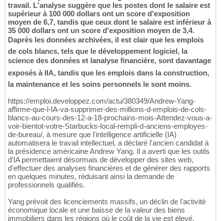
travail. L'analyse suggère que les postes dont le salaire est
supérieur à 100 000 dollars ont un score d'exposition
moyen de 6,7, tandis que ceux dont le salaire est inférieur à
35 000 dollars ont un score d'exposition moyen de 3,4.
Daprès les données archivées, il est clair que les emplois
de cols blancs, tels que le développement logiciel, la
science des données et lanalyse financière, sont davantage
exposés à lIA, tandis que les emplois dans la construction,
la maintenance et les soins personnels le sont moins.
https://emploi.developpez.com/actu/380349/Andrew-Yang-
affirme-que-l-IA-va-supprimer-des-millions-d-emplois-de-cols-
blancs-au-cours-des-12-a-18-prochains-mois-Attendez-vous-a-
voir-bientot-votre-Starbucks-local-rempli-d-anciens-employes-
de-bureau/, à mesure que l'intelligence artificielle (IA)
automatisera le travail intellectuel, a déclaré l'ancien candidat à
la présidence américaine Andrew Yang. Il a averti que les outils
d'IA permettaient désormais de développer des sites web,
d'effectuer des analyses financières et de générer des rapports
en quelques minutes, réduisant ainsi la demande de
professionnels qualifiés.
Yang prévoit des licenciements massifs, un déclin de l'activité
économique locale et une baisse de la valeur des biens
immobiliers dans les régions où le coût de la vie est élevé.