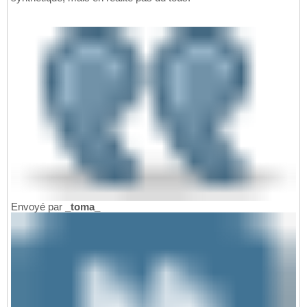
Envoyé par
_toma_