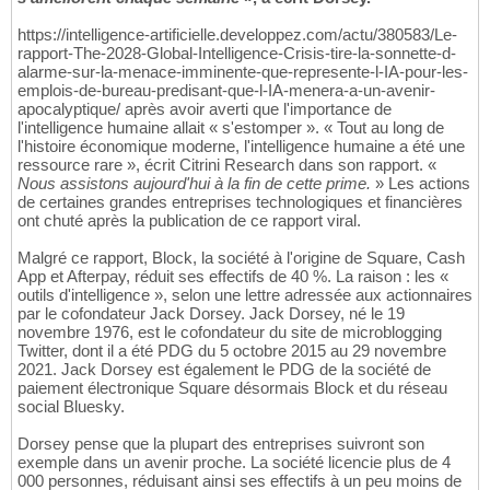
https://intelligence-artificielle.developpez.com/actu/380583/Le-
rapport-The-2028-Global-Intelligence-Crisis-tire-la-sonnette-d-
alarme-sur-la-menace-imminente-que-represente-l-IA-pour-les-
emplois-de-bureau-predisant-que-l-IA-menera-a-un-avenir-
apocalyptique/ après avoir averti que l'importance de
l'intelligence humaine allait « s'estomper ». « Tout au long de
l'histoire économique moderne, l'intelligence humaine a été une
ressource rare », écrit Citrini Research dans son rapport. «
Nous assistons aujourd'hui à la fin de cette prime.
» Les actions
de certaines grandes entreprises technologiques et financières
ont chuté après la publication de ce rapport viral.
Malgré ce rapport, Block, la société à l'origine de Square, Cash
App et Afterpay, réduit ses effectifs de 40 %. La raison : les «
outils d'intelligence », selon une lettre adressée aux actionnaires
par le cofondateur Jack Dorsey. Jack Dorsey, né le 19
novembre 1976, est le cofondateur du site de microblogging
Twitter, dont il a été PDG du 5 octobre 2015 au 29 novembre
2021. Jack Dorsey est également le PDG de la société de
paiement électronique Square désormais Block et du réseau
social Bluesky.
Dorsey pense que la plupart des entreprises suivront son
exemple dans un avenir proche. La société licencie plus de 4
000 personnes, réduisant ainsi ses effectifs à un peu moins de