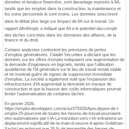
données et lanalyse financière, sont davantage exposés à lIA,
tandis que les emplois dans la construction, la maintenance et
les soins personnels le sont moins. Les données sinscrivent
dans le débat plus large sur limpact de lIA sur le travail. Un
rapport dAnthropic a indiqué que lIA a le potentiel daccomplir
des tâches concrètes dans les domaines des affaires, de la
finance et du droit.
Certains analystes contestent les prévisions de pertes
d'emplois généralisées. Citadel Securities a déclaré que les
données sur les offres d'emploi indiquaient une augmentation de
la demande d'ingénieurs en logiciels, tandis que l'utilisation
quotidienne de l'IA générative sur le lieu de travail restait stable
et ne montrait guère de signes de suppression immédiate
d'emplois. La société a également noté que l'expansion des
infrastructures d'IA augmentait la demande en travaux de
construction et que la hausse des coûts informatiques pourrait
limiter l'automatisation de certaines tâches.
En janvier 2026,
https://emploi.developpez.com/actu/379320/Apocalypse-de-l-
emploi-25-pourcent-de-toutes-les-heures-de-travail-pourraient-
etre-automatisees-par-l-IA-La-transition-vers-l-IA-entrainera-un-
deplacement-significatif-de-la-main-d-oeuvre-d-apres-Goldman-
Sachs/ en estimant que 25 % de lensemble des heures de