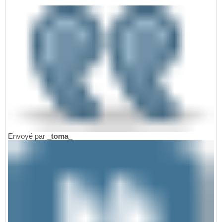
Envoyé par
_toma_