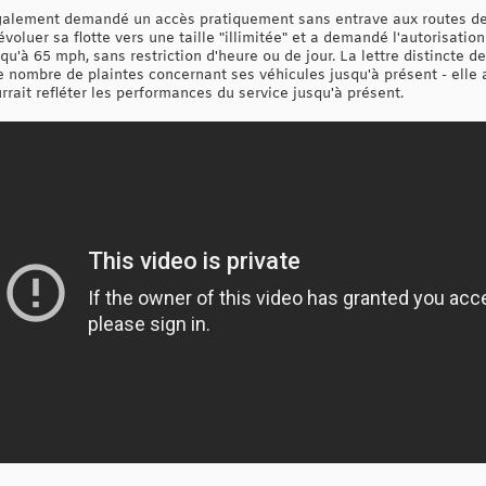
également demandé un accès pratiquement sans entrave aux routes de
voluer sa flotte vers une taille "illimitée" et a demandé l'autorisation
squ'à 65 mph, sans restriction d'heure ou de jour. La lettre distinct
ible nombre de plaintes concernant ses véhicules jusqu'à présent - elle
rrait refléter les performances du service jusqu'à présent.