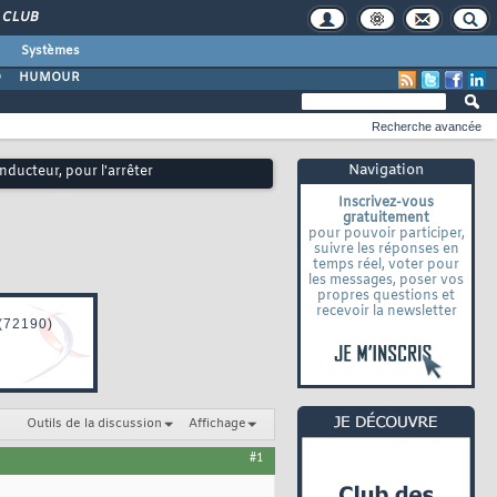
CLUB
Systèmes
O
HUMOUR
Recherche avancée
Navigation
onducteur, pour l'arrêter
Inscrivez-vous
gratuitement
pour pouvoir participer,
suivre les réponses en
temps réel, voter pour
les messages, poser vos
propres questions et
recevoir la newsletter
Outils de la discussion
Affichage
#1