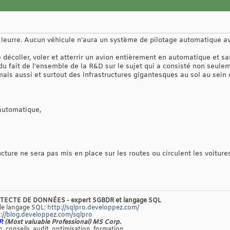
leurre. Aucun véhicule n'aura un système de pilotage automatique ava
 décoller, voler et atterrir un avion entièrement en automatique et sa
u fait de l'ensemble de la R&D sur le sujet qui a consisté non seulem
.) mais aussi et surtout des infrastructures gigantesques au sol au sein
automatique,
ture ne sera pas mis en place sur les routes ou circulent les voiture
TECTE DE DONNÉES - expert SGBDR et langage SQL
 le langage SQL:
http://sqlpro.developpez.com/
://blog.developpez.com/sqlpro
P.
(Most valuable Professional) MS Corp.
, conseils, audit, optimisation, formation...