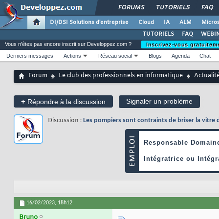
FORUMS
TUTORIELS
FAQ
DI/DSI Solutions d'entreprise
Cloud
IA
ALM
Micros
TUTORIELS
FAQ
WEBIN
Vous n'êtes pas encore inscrit sur Developpez.com ?
Inscrivez-vous gratuitem
Derniers messages
Actions
Réseau social
Blogs
Agenda
Chat
Forum
Le club des professionnels en informatique
Actualit
+
Signaler un problème
Répondre à la discussion
Discussion :
Les pompiers sont contraints de briser la vitre 
16/02/2023,
18h12
Bruno