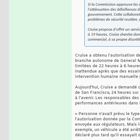
Si la Commission approuve les au
l'atténuation des défaillances d
gouvernement. Cette collaborati
problèmes de sécurité routière,
Cruise propose d'offrir un servi
à 19 heures. Cruise cherche don
commercial, à sa propre discréti
Cruise a obtenu l'autorisation d
branche autonome de General Mo
limitées de 22 heures à 6 heures
inattendue après que des essaim
intervention humaine manuelle 
Aujourd'hui, Cruise a demandé q
de San Francisco, 24 heures sur
à l'avenir. Les responsables des
performances antérieures dans l
« Personne n'avait prévu le type
l'autorisation donnée par la Com
envoyée aux régulateurs. Mais l
exemple, un véhicule a été arrêté
déclaré plus tard qu'il essayait 