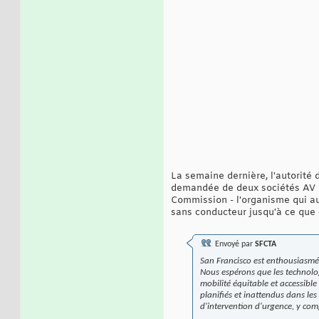
La semaine dernière, l'autorité 
demandée de deux sociétés AV pop
Commission - l'organisme qui aut
sans conducteur jusqu'à ce que 
Envoyé par
SFCTA
San Francisco est enthousiasmée 
Nous espérons que les technolog
mobilité équitable et accessible
planifiés et inattendus dans les
d'intervention d'urgence, y com