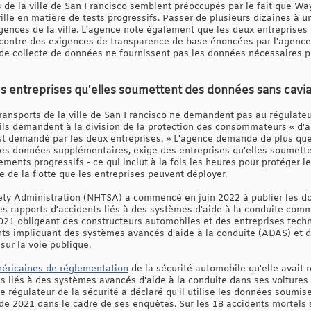
 de la ville de San Francisco semblent préoccupés par le fait que W
lle en matière de tests progressifs. Passer de plusieurs dizaines à une 
igences de la ville. L'agence note également que les deux entreprises
ncontre des exigences de transparence de base énoncées par l'agence
de collecte de données ne fournissent pas les données nécessaires p
es entreprises qu'elles soumettent des données sans cavi
ransports de la ville de San Francisco ne demandent pas au régulate
s demandent à la division de la protection des consommateurs « d'app
est demandé par les deux entreprises. » L'agence demande de plus qu
des données supplémentaires, exige des entreprises qu'elles soumett
ements progressifs - ce qui inclut à la fois les heures pour protéger 
lle de la flotte que les entreprises peuvent déployer.
ety Administration (NHTSA) a commencé en juin 2022 à publier les do
es rapports d'accidents liés à des systèmes d'aide à la conduite com
2021 obligeant des constructeurs automobiles et des entreprises techn
ts impliquant des systèmes avancés d'aide à la conduite (ADAS) et 
sur la voie publique.
méricaines de réglementation
de la sécurité automobile qu'elle avait r
 liés à des systèmes avancés d'aide à la conduite dans ses voitures
 régulateur de la sécurité a déclaré qu'il utilise les données soumis
 2021 dans le cadre de ses enquêtes. Sur les 18 accidents mortels s