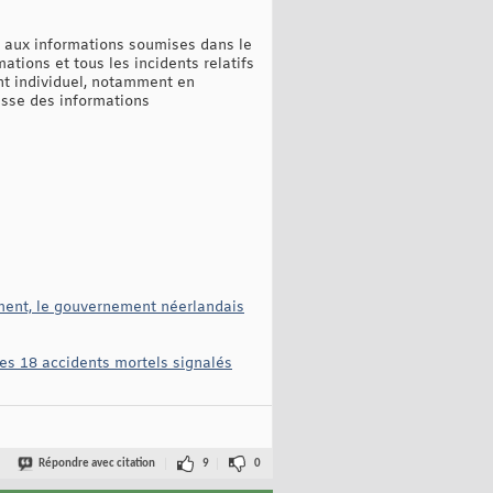
u aux informations soumises dans le
ations et tous les incidents relatifs
nt individuel, notamment en
isse des informations
ement, le gouvernement néerlandais
les 18 accidents mortels signalés
Répondre avec citation
9
0