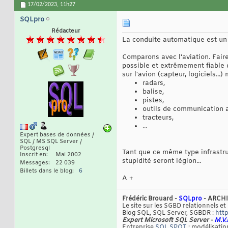
17/02/2023,
11h27
SQLpro
Rédacteur
La conduite automatique est un 
Comparons avec l'aviation. Faire
possible et extrêmement fiable d
sur l'avion (capteur, logiciels..
radars,
balise,
pistes,
outils de communication 
tracteurs,
...
Expert bases de données /
SQL / MS SQL Server /
Postgresql
Tant que ce même type infrastruc
Inscrit en
Mai 2002
stupidité seront légion...
Messages
22 039
Billets dans le blog
6
A +
Frédéric Brouard -
SQLpro
- ARCHI
Le site sur les SGBD relationnels et
Blog SQL, SQL Server, SGBDR :
http
Expert Microsoft SQL Server -
M.V.
Entreprise
SQL SPOT
: modélisation