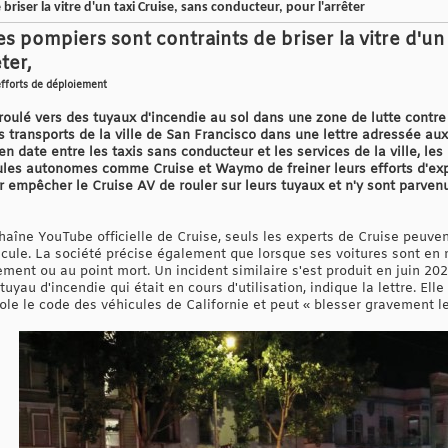
riser la vitre d'un taxi Cruise, sans conducteur, pour l'arrêter
s pompiers sont contraints de briser la vitre d'un 
ter,
efforts de déploiement
ulé vers des tuyaux d'incendie au sol dans une zone de lutte contre l
 transports de la ville de San Francisco dans une lettre adressée aux
 date entre les taxis sans conducteur et les services de la ville, le
les autonomes comme Cruise et Waymo de freiner leurs efforts d'exp
our empêcher le Cruise AV de rouler sur leurs tuyaux et n'y sont parven
chaîne YouTube officielle de Cruise, seuls les experts de Cruise peuv
cule. La société précise également que lorsque ses voitures sont en
ment ou au point mort. Un incident similaire s'est produit en juin 202
yau d'incendie qui était en cours d'utilisation, indique la lettre. Ell
iole le code des véhicules de Californie et peut « blesser gravement l