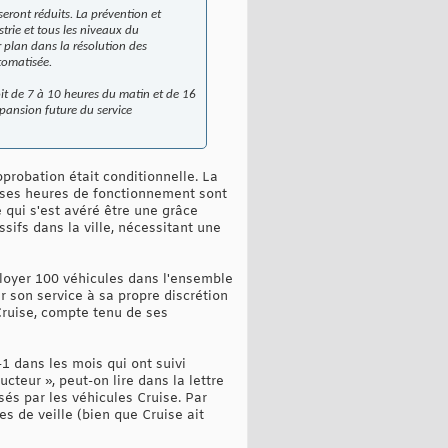
eront réduits. La prévention et
strie et tous les niveaux du
 plan dans la résolution des
tomatisée.
soit de 7 à 10 heures du matin et de 16
xpansion future du service
pprobation était conditionnelle. La
 ses heures de fonctionnement sont
e qui s'est avéré être une grâce
ifs dans la ville, nécessitant une
loyer 100 véhicules dans l'ensemble
 son service à sa propre discrétion
 Cruise, compte tenu de ses
1 dans les mois qui ont suivi
teur », peut-on lire dans la lettre
és par les véhicules Cruise. Par
es de veille (bien que Cruise ait