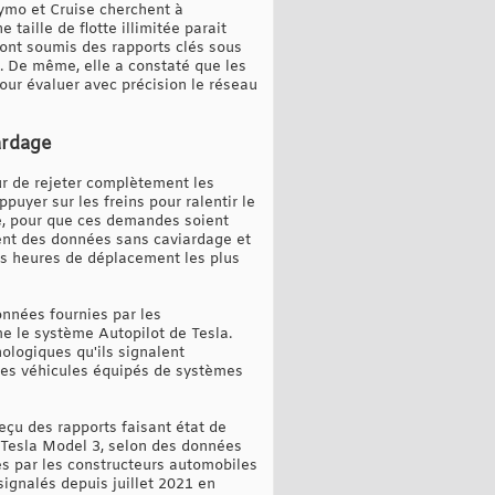
aymo et Cruise cherchent à
taille de flotte illimitée parait
 ont soumis des rapports clés sous
. De même, elle a constaté que les
our évaluer avec précision le réseau
ardage
ur de rejeter complètement les
uyer sur les freins pour ralentir le
e, pour que ces demandes soient
ent des données sans caviardage et
les heures de déplacement les plus
nnées fournies par les
me le système Autopilot de Tesla.
ologiques qu'ils signalent
des véhicules équipés de systèmes
eçu des rapports faisant état de
 Tesla Model 3, selon des données
es par les constructeurs automobiles
ignalés depuis juillet 2021 en