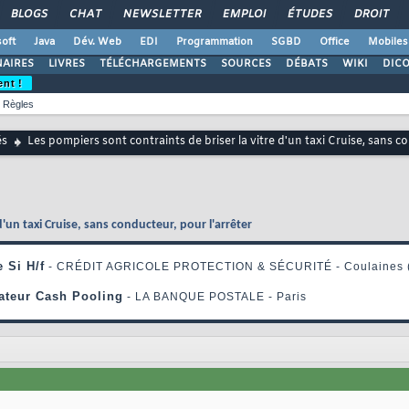
BLOGS
CHAT
NEWSLETTER
EMPLOI
ÉTUDES
DROIT
oft
Java
Dév. Web
EDI
Programmation
SGBD
Office
Mobiles
AIRES
LIVRES
TÉLÉCHARGEMENTS
SOURCES
DÉBATS
WIKI
DIC
ent !
Règles
és
Les pompiers sont contraints de briser la vitre d'un taxi Cruise, sans c
d'un taxi Cruise, sans conducteur, pour l'arrêter