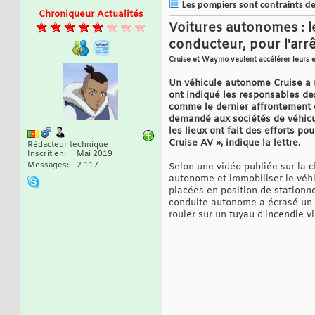
Les pompiers sont contraints de b
Chroniqueur Actualités
Voitures autonomes : le
conducteur, pour l'arrê
Cruise et Waymo veulent accélérer leurs 
Un véhicule autonome Cruise a ro
ont indiqué les responsables des
comme le dernier affrontement en
demandé aux sociétés de véhicu
les lieux ont fait des efforts p
Cruise AV », indique la lettre.
Rédacteur technique
Inscrit en
Mai 2019
Messages
2 117
Selon une vidéo publiée sur la 
autonome et immobiliser le véhi
placées en position de stationne
conduite autonome a écrasé un tu
rouler sur un tuyau d'incendie v