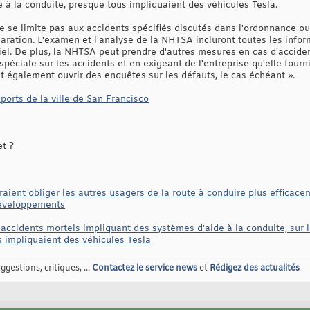
 à la conduite, presque tous impliquaient des véhicules Tesla.
e se limite pas aux accidents spécifiés discutés dans l'ordonnance o
aration. L'examen et l'analyse de la NHTSA incluront toutes les inform
tiel. De plus, la NHTSA peut prendre d'autres mesures en cas d'accide
éciale sur les accidents et en exigeant de l'entreprise qu'elle fourn
également ouvrir des enquêtes sur les défauts, le cas échéant ».
orts de la ville de San Francisco
et ?
aient obliger les autres usagers de la route à conduire plus efficac
développements
accidents mortels impliquant des systèmes d'aide à la conduite, sur 
s impliquaient des véhicules Tesla
gestions, critiques, ...
Contactez le service news
et
Rédigez des actualités