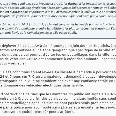
torisations générales pour Waymo et Cruise, les risques et les impacts sur le réseau s
es AV dans les voies de circulation nécessitent une collaboration continue entre l'indu
on est d'autant plus importante que la Californie continue à jouer un rôle de premier
 d'équité, de gestion du climat et de relance économique soulevées par la conduite au
ce 24 heures sur 24, 7 jours sur 7, en tenant compte des heures de pointe de la ville, 
c à obtenir l'autorité pour prendre les décisions les plus conséquentes concernant l'e
on, sans l'avis de la Commission, de la ville ou du public.
e déployer 30 de ses AV à San Francisco en juin dernier. Toutefois, l'a
tors est confinée à une zone géographique spécifique de la ville et
 du matin, ce qui permet d'éviter les embouteillages dans la ville - c
s de véhicules Cruise ont commencé à créer des embouteillages mass
pour y remédier.
ue ses conditions soient levées. La société a demandé à pouvoir dép
 24 et 7 jours sur 7. Cruise a également demandé à pouvoir développer
 transports de la ville ne semblent pas avoir une confiance totale en
e domaine des véhicules électriques dans la ville.
 d'obstructions de rues que les membres du public ont signalé au 9-1-
mission à Cruise d'offrir des services commerciaux limités sans conduc
es embouteillages dans les rues ne sont pas les seuls problèmes caus
 par la police pour avoir roulé sans phares et a ensuite fui les servic
de trouver un endroit plus sûr pour s'arrêter).