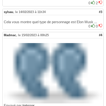
0
2
sylsau
,
le 14/02/2023 à 11h34
#3
Cela vous montre quel type de personnage est Elon Musk ...
0
0
Madmac
,
le 15/02/2023 à 00h25
#4
Envoyé par
totozor