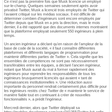
Ce n'est pas la première fois que Musk licencie un employé
sur-le-champ. Quelques semaines seulement après avoir
privatisé Twitter, Musk a licencié trois employés de Twitter qui
l'avaient critiqué sur les médias sociaux. Il est difficile de
déterminer combien d'ingénieurs sont encore employés par
Twitter depuis que Musk en a pris la direction, mais le mois
dernier, il a été rapporté que des documents internes montraient
que la plateforme employait seulement 550 ingénieurs à plein
temps.
Un ancien ingénieur a déclaré qu'en raison de l'ampleur de la
base de code de la société, « il faut connaître différentes
plateformes et différents langages de programmation pour
maintenir différentes parties de Twitter ». Cela signifie que les
ensembles de compétences ne sont pas nécessairement
transférables entre les équipes, a déclaré l'ancien ingénieur,
notant que Musk aurait du mal à former rapidement des
ingénieurs pour reprendre les responsabilités de tous les
ingénieurs brusquement licenciés qui avaient « tant de
connaissances institutionnelles ». Une réduction aussi
importante du personnel rendrait certainement plus difficile pour
les ingénieurs restés chez Twitter de « maintenir le service de
manière fiable tout en continuant à créer de nouvelles
fonctionnalités », a prédit l'ingénieur.
Mercredi dernier, alors que Twitter déployait sa
https://mobiles.developpez.com/actu/341355/Twitter-fait-enfin-