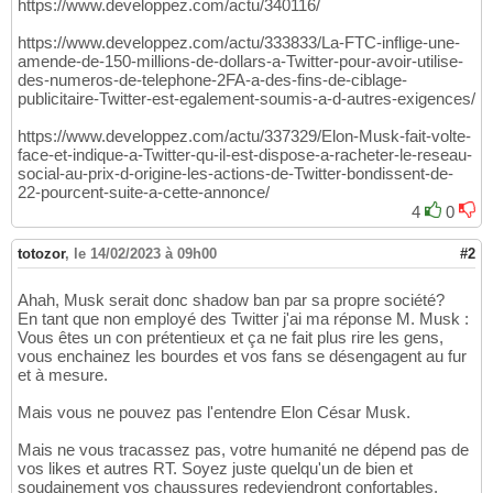
https://www.developpez.com/actu/340116/
https://www.developpez.com/actu/333833/La-FTC-inflige-une-
amende-de-150-millions-de-dollars-a-Twitter-pour-avoir-utilise-
des-numeros-de-telephone-2FA-a-des-fins-de-ciblage-
publicitaire-Twitter-est-egalement-soumis-a-d-autres-exigences/
https://www.developpez.com/actu/337329/Elon-Musk-fait-volte-
face-et-indique-a-Twitter-qu-il-est-dispose-a-racheter-le-reseau-
social-au-prix-d-origine-les-actions-de-Twitter-bondissent-de-
22-pourcent-suite-a-cette-annonce/
4
0
totozor
,
le 14/02/2023 à 09h00
#2
Ahah, Musk serait donc shadow ban par sa propre société?
En tant que non employé des Twitter j'ai ma réponse M. Musk :
Vous êtes un con prétentieux et ça ne fait plus rire les gens,
vous enchainez les bourdes et vos fans se désengagent au fur
et à mesure.
Mais vous ne pouvez pas l'entendre Elon César Musk.
Mais ne vous tracassez pas, votre humanité ne dépend pas de
vos likes et autres RT. Soyez juste quelqu'un de bien et
soudainement vos chaussures redeviendront confortables.