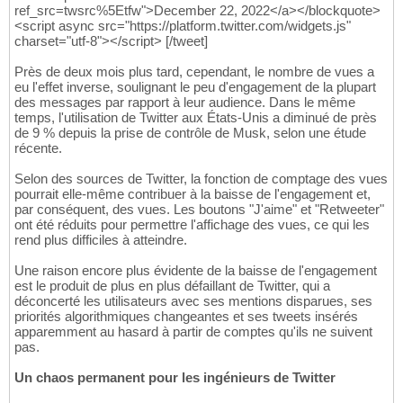
ref_src=twsrc%5Etfw">December 22, 2022</a></blockquote>
<script async src="https://platform.twitter.com/widgets.js"
charset="utf-8"></script> [/tweet]
Près de deux mois plus tard, cependant, le nombre de vues a
eu l'effet inverse, soulignant le peu d'engagement de la plupart
des messages par rapport à leur audience. Dans le même
temps, l'utilisation de Twitter aux États-Unis a diminué de près
de 9 % depuis la prise de contrôle de Musk, selon une étude
récente.
Selon des sources de Twitter, la fonction de comptage des vues
pourrait elle-même contribuer à la baisse de l'engagement et,
par conséquent, des vues. Les boutons "J'aime" et "Retweeter"
ont été réduits pour permettre l'affichage des vues, ce qui les
rend plus difficiles à atteindre.
Une raison encore plus évidente de la baisse de l'engagement
est le produit de plus en plus défaillant de Twitter, qui a
déconcerté les utilisateurs avec ses mentions disparues, ses
priorités algorithmiques changeantes et ses tweets insérés
apparemment au hasard à partir de comptes qu'ils ne suivent
pas.
Un chaos permanent pour les ingénieurs de Twitter