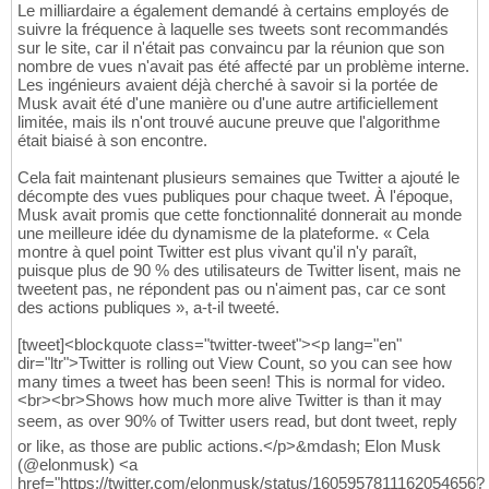
Le milliardaire a également demandé à certains employés de
suivre la fréquence à laquelle ses tweets sont recommandés
sur le site, car il n'était pas convaincu par la réunion que son
nombre de vues n'avait pas été affecté par un problème interne.
Les ingénieurs avaient déjà cherché à savoir si la portée de
Musk avait été d'une manière ou d'une autre artificiellement
limitée, mais ils n'ont trouvé aucune preuve que l'algorithme
était biaisé à son encontre.
Cela fait maintenant plusieurs semaines que Twitter a ajouté le
décompte des vues publiques pour chaque tweet. À l'époque,
Musk avait promis que cette fonctionnalité donnerait au monde
une meilleure idée du dynamisme de la plateforme. « Cela
montre à quel point Twitter est plus vivant qu'il n'y paraît,
puisque plus de 90 % des utilisateurs de Twitter lisent, mais ne
tweetent pas, ne répondent pas ou n'aiment pas, car ce sont
des actions publiques », a-t-il tweeté.
[tweet]<blockquote class="twitter-tweet"><p lang="en"
dir="ltr">Twitter is rolling out View Count, so you can see how
many times a tweet has been seen! This is normal for video.
<br><br>Shows how much more alive Twitter is than it may
seem, as over 90% of Twitter users read, but dont tweet, reply
or like, as those are public actions.</p>&mdash; Elon Musk
(@elonmusk) <a
href="https://twitter.com/elonmusk/status/1605957811162054656?