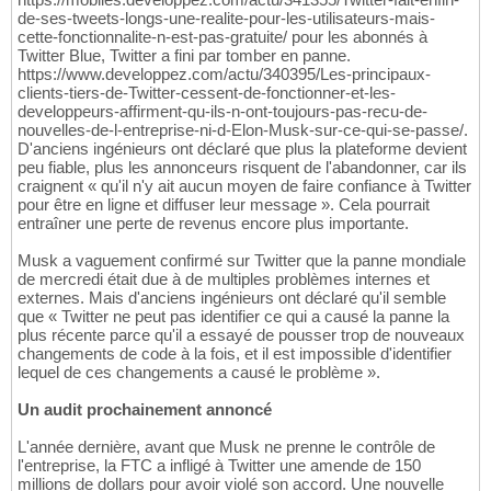
de-ses-tweets-longs-une-realite-pour-les-utilisateurs-mais-
cette-fonctionnalite-n-est-pas-gratuite/ pour les abonnés à
Twitter Blue, Twitter a fini par tomber en panne.
https://www.developpez.com/actu/340395/Les-principaux-
clients-tiers-de-Twitter-cessent-de-fonctionner-et-les-
developpeurs-affirment-qu-ils-n-ont-toujours-pas-recu-de-
nouvelles-de-l-entreprise-ni-d-Elon-Musk-sur-ce-qui-se-passe/.
D'anciens ingénieurs ont déclaré que plus la plateforme devient
peu fiable, plus les annonceurs risquent de l'abandonner, car ils
craignent « qu'il n'y ait aucun moyen de faire confiance à Twitter
pour être en ligne et diffuser leur message ». Cela pourrait
entraîner une perte de revenus encore plus importante.
Musk a vaguement confirmé sur Twitter que la panne mondiale
de mercredi était due à de multiples problèmes internes et
externes. Mais d'anciens ingénieurs ont déclaré qu'il semble
que « Twitter ne peut pas identifier ce qui a causé la panne la
plus récente parce qu'il a essayé de pousser trop de nouveaux
changements de code à la fois, et il est impossible d'identifier
lequel de ces changements a causé le problème ».
Un audit prochainement annoncé
L'année dernière, avant que Musk ne prenne le contrôle de
l'entreprise, la FTC a infligé à Twitter une amende de 150
millions de dollars pour avoir violé son accord. Une nouvelle