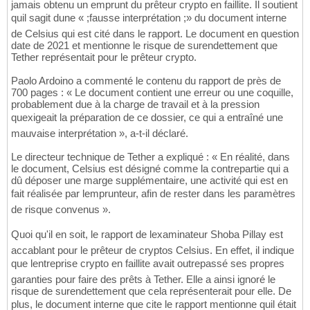
jamais obtenu un emprunt du prêteur crypto en faillite. Il soutient
quil sagit dune « ;fausse interprétation ;» du document interne
de Celsius qui est cité dans le rapport. Le document en question
date de 2021 et mentionne le risque de surendettement que
Tether représentait pour le prêteur crypto.
Paolo Ardoino a commenté le contenu du rapport de près de
700 pages : « Le document contient une erreur ou une coquille,
probablement due à la charge de travail et à la pression
quexigeait la préparation de ce dossier, ce qui a entraîné une
mauvaise interprétation », a-t-il déclaré.
Le directeur technique de Tether a expliqué : « En réalité, dans
le document, Celsius est désigné comme la contrepartie qui a
dû déposer une marge supplémentaire, une activité qui est en
fait réalisée par lemprunteur, afin de rester dans les paramètres
de risque convenus ».
Quoi qu'il en soit, le rapport de lexaminateur Shoba Pillay est
accablant pour le prêteur de cryptos Celsius. En effet, il indique
que lentreprise crypto en faillite avait outrepassé ses propres
garanties pour faire des prêts à Tether. Elle a ainsi ignoré le
risque de surendettement que cela représenterait pour elle. De
plus, le document interne que cite le rapport mentionne quil était