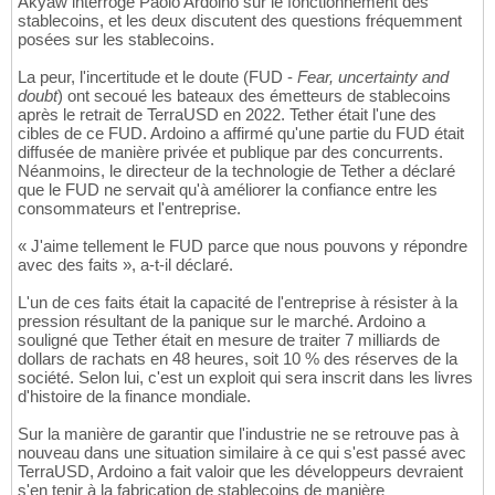
Akyaw interroge Paolo Ardoino sur le fonctionnement des
stablecoins, et les deux discutent des questions fréquemment
posées sur les stablecoins.
La peur, l'incertitude et le doute (FUD -
Fear, uncertainty and
doubt
) ont secoué les bateaux des émetteurs de stablecoins
après le retrait de TerraUSD en 2022. Tether était l'une des
cibles de ce FUD. Ardoino a affirmé qu'une partie du FUD était
diffusée de manière privée et publique par des concurrents.
Néanmoins, le directeur de la technologie de Tether a déclaré
que le FUD ne servait qu'à améliorer la confiance entre les
consommateurs et l'entreprise.
« J'aime tellement le FUD parce que nous pouvons y répondre
avec des faits », a-t-il déclaré.
L'un de ces faits était la capacité de l'entreprise à résister à la
pression résultant de la panique sur le marché. Ardoino a
souligné que Tether était en mesure de traiter 7 milliards de
dollars de rachats en 48 heures, soit 10 % des réserves de la
société. Selon lui, c'est un exploit qui sera inscrit dans les livres
d'histoire de la finance mondiale.
Sur la manière de garantir que l'industrie ne se retrouve pas à
nouveau dans une situation similaire à ce qui s'est passé avec
TerraUSD, Ardoino a fait valoir que les développeurs devraient
s'en tenir à la fabrication de stablecoins de manière