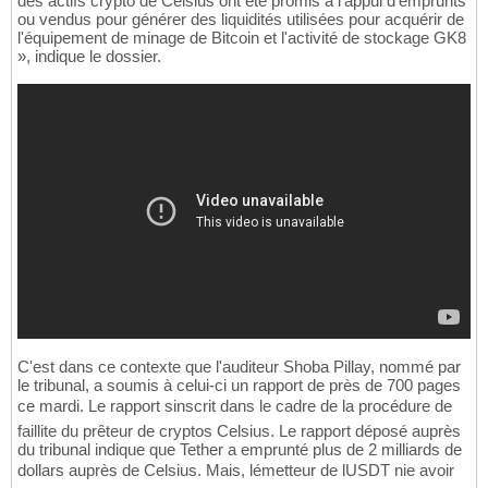
des actifs crypto de Celsius ont été promis à l'appui d'emprunts
ou vendus pour générer des liquidités utilisées pour acquérir de
l'équipement de minage de Bitcoin et l'activité de stockage GK8
», indique le dossier.
C'est dans ce contexte que l'auditeur Shoba Pillay, nommé par
le tribunal, a soumis à celui-ci un rapport de près de 700 pages
ce mardi. Le rapport sinscrit dans le cadre de la procédure de
faillite du prêteur de cryptos Celsius. Le rapport déposé auprès
du tribunal indique que Tether a emprunté plus de 2 milliards de
dollars auprès de Celsius. Mais, lémetteur de lUSDT nie avoir