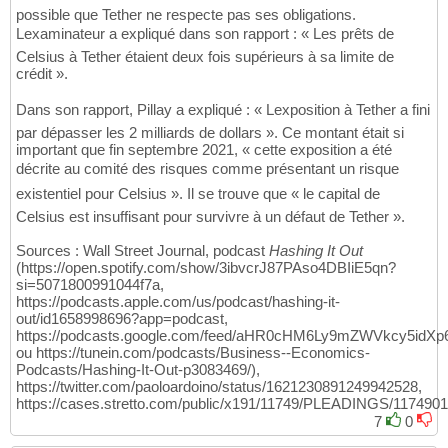
possible que Tether ne respecte pas ses obligations.
Lexaminateur a expliqué dans son rapport : « Les prêts de
Celsius à Tether étaient deux fois supérieurs à sa limite de
crédit ».
Dans son rapport, Pillay a expliqué : « Lexposition à Tether a fini
par dépasser les 2 milliards de dollars ». Ce montant était si
important que fin septembre 2021, « cette exposition a été
décrite au comité des risques comme présentant un risque
existentiel pour Celsius ». Il se trouve que « le capital de
Celsius est insuffisant pour survivre à un défaut de Tether ».
Sources : Wall Street Journal, podcast
Hashing It Out
(https://open.spotify.com/show/3ibvcrJ87PAso4DBIiE5qn?
si=5071800991044f7a,
https://podcasts.apple.com/us/podcast/hashing-it-
out/id1658998696?app=podcast,
https://podcasts.google.com/feed/aHR0cHM6Ly9mZWVkcy5i
ou https://tunein.com/podcasts/Business--Economics-
Podcasts/Hashing-It-Out-p3083469/),
https://twitter.com/paoloardoino/status/1621230891249942528,
https://cases.stretto.com/public/x191/11749/PLEADINGS/117490
7
0