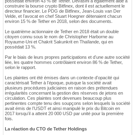
possédait environ 43 % de Tether. Devasini a également aidé à
construire la bourse crypto Bitfinex, dont il est actuellement le
directeur financier. Le PDG de Bitfinex, Jean-Louis van Der
Velde, et l'avocat en chef Stuart Hoegner détenaient chacun
environ 15 % de Tether en 2018, selon des documents.
Le quatrième actionnaire de Tether en 2018 était un double
citoyen connu sous le nom de Christopher Harborne au
Royaume-Uni et Chakrit Sakunkrit en Thaïlande, qui en
possédait 13 %.
Par le biais de leurs propres participations et d'une autre société
liée, les quatre hommes contrôlaient environ 86 % de Tether,
selon le rapport.
Les plaintes ont été émises dans un contexte d'opacité qui
caractérisait Tether à l'époque, puisque la société avait
plusieurs procédures judiciaires en raison des prétendues
irrégularités concernant la gestion des réserves de jetons en
circulation. Ces plaintes sont devenues beaucoup plus
pertinentes compte tenu des soupçons selon lesquels la société
avait émis de l'USDT et ainsi manipulé le prix du Bitcoin en
2017 lorsqu'il a atteint 20 000 USD par unité pour la première
fois.
La réaction du CTO de Tether Holdings