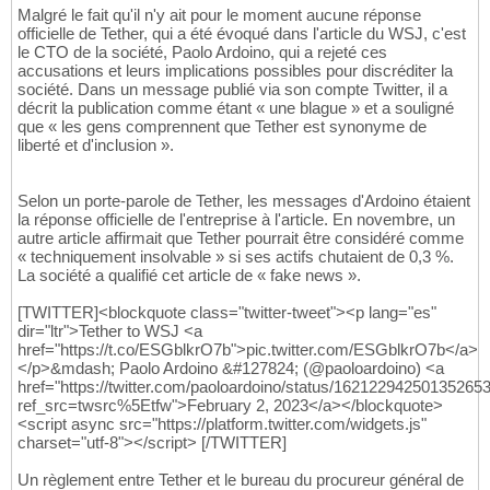
Malgré le fait qu'il n'y ait pour le moment aucune réponse
officielle de Tether, qui a été évoqué dans l'article du WSJ, c'est
le CTO de la société, Paolo Ardoino, qui a rejeté ces
accusations et leurs implications possibles pour discréditer la
société. Dans un message publié via son compte Twitter, il a
décrit la publication comme étant « une blague » et a souligné
que « les gens comprennent que Tether est synonyme de
liberté et d'inclusion ».
Selon un porte-parole de Tether, les messages d'Ardoino étaient
la réponse officielle de l'entreprise à l'article. En novembre, un
autre article affirmait que Tether pourrait être considéré comme
« techniquement insolvable » si ses actifs chutaient de 0,3 %.
La société a qualifié cet article de « fake news ».
[TWITTER]<blockquote class="twitter-tweet"><p lang="es"
dir="ltr">Tether to WSJ <a
href="https://t.co/ESGblkrO7b">pic.twitter.com/ESGblkrO7b</a>
</p>&mdash; Paolo Ardoino &#127824; (@paoloardoino) <a
href="https://twitter.com/paoloardoino/status/16212294250135265
ref_src=twsrc%5Etfw">February 2, 2023</a></blockquote>
<script async src="https://platform.twitter.com/widgets.js"
charset="utf-8"></script> [/TWITTER]
Un règlement entre Tether et le bureau du procureur général de