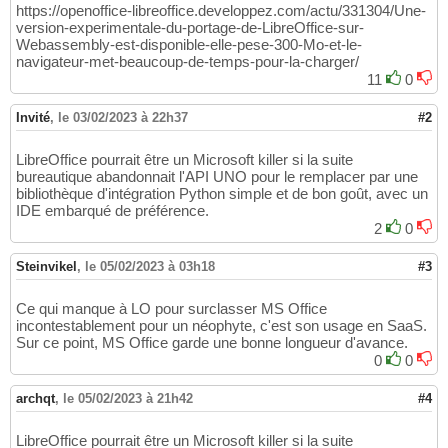
https://openoffice-libreoffice.developpez.com/actu/331304/Une-
version-experimentale-du-portage-de-LibreOffice-sur-
Webassembly-est-disponible-elle-pese-300-Mo-et-le-
navigateur-met-beaucoup-de-temps-pour-la-charger/
11
0
Invité
,
le 03/02/2023 à 22h37
#2
LibreOffice pourrait être un Microsoft killer si la suite
bureautique abandonnait l'API UNO pour le remplacer par une
bibliothèque d'intégration Python simple et de bon goût, avec un
IDE embarqué de préférence.
2
0
Steinvikel
,
le 05/02/2023 à 03h18
#3
Ce qui manque à LO pour surclasser MS Office
incontestablement pour un néophyte, c'est son usage en SaaS.
Sur ce point, MS Office garde une bonne longueur d'avance.
0
0
archqt
,
le 05/02/2023 à 21h42
#4
LibreOffice pourrait être un Microsoft killer si la suite