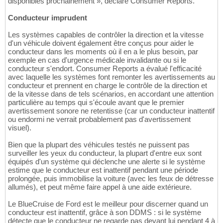
disponibles prochainement », déclare Consumer Reports.
Conducteur imprudent
Les systèmes capables de contrôler la direction et la vitesse
d'un véhicule doivent également être conçus pour aider le
conducteur dans les moments où il en a le plus besoin, par
exemple en cas d'urgence médicale invalidante ou si le
conducteur s'endort. Consumer Reports a évalué l'efficacité
avec laquelle les systèmes font remonter les avertissements au
conducteur et prennent en charge le contrôle de la direction et
de la vitesse dans de tels scénarios, en accordant une attention
particulière au temps qui s'écoule avant que le premier
avertissement sonore ne retentisse (car un conducteur inattentif
ou endormi ne verrait probablement pas d'avertissement
visuel).
Bien que la plupart des véhicules testés ne puissent pas
surveiller les yeux du conducteur, la plupart d'entre eux sont
équipés d'un système qui déclenche une alerte si le système
estime que le conducteur est inattentif pendant une période
prolongée, puis immobilise la voiture (avec les feux de détresse
allumés), et peut même faire appel à une aide extérieure.
Le BlueCruise de Ford est le meilleur pour discerner quand un
conducteur est inattentif, grâce à son DDMS : si le système
détecte que le conducteur ne regarde pas devant lui pendant 4 à