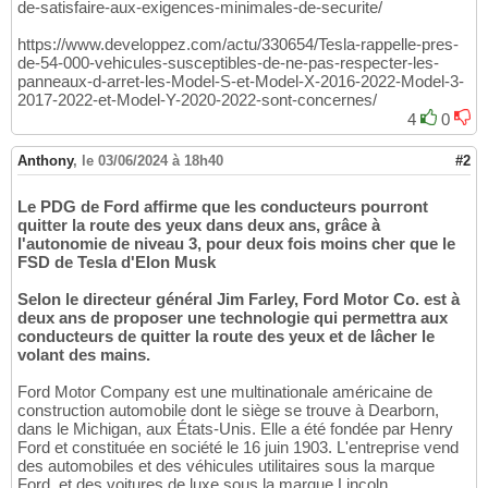
de-satisfaire-aux-exigences-minimales-de-securite/
https://www.developpez.com/actu/330654/Tesla-rappelle-pres-
de-54-000-vehicules-susceptibles-de-ne-pas-respecter-les-
panneaux-d-arret-les-Model-S-et-Model-X-2016-2022-Model-3-
2017-2022-et-Model-Y-2020-2022-sont-concernes/
4
0
Anthony
,
le 03/06/2024 à 18h40
#2
Le PDG de Ford affirme que les conducteurs pourront
quitter la route des yeux dans deux ans, grâce à
l'autonomie de niveau 3, pour deux fois moins cher que le
FSD de Tesla d'Elon Musk
Selon le directeur général Jim Farley, Ford Motor Co. est à
deux ans de proposer une technologie qui permettra aux
conducteurs de quitter la route des yeux et de lâcher le
volant des mains.
Ford Motor Company est une multinationale américaine de
construction automobile dont le siège se trouve à Dearborn,
dans le Michigan, aux États-Unis. Elle a été fondée par Henry
Ford et constituée en société le 16 juin 1903. L'entreprise vend
des automobiles et des véhicules utilitaires sous la marque
Ford, et des voitures de luxe sous la marque Lincoln.