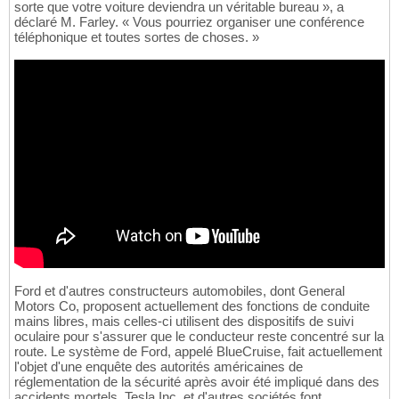
sorte que votre voiture deviendra un véritable bureau », a
déclaré M. Farley. « Vous pourriez organiser une conférence
téléphonique et toutes sortes de choses. »
Ford et d'autres constructeurs automobiles, dont General
Motors Co, proposent actuellement des fonctions de conduite
mains libres, mais celles-ci utilisent des dispositifs de suivi
oculaire pour s'assurer que le conducteur reste concentré sur la
route. Le système de Ford, appelé BlueCruise, fait actuellement
l'objet d'une enquête des autorités américaines de
réglementation de la sécurité après avoir été impliqué dans des
accidents mortels. Tesla Inc. et d'autres sociétés font