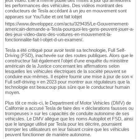
jeux vidéo. Elle a même publié des mises à jour qui améliorent
les performances des véhicules. Des vidéos montrant des
conducteurs de Tesla accédant à un jeu en mouvement sont
apparues sur YouTube et ont fait lobjet
https://www.developpez.com/actu/329435/Le-Gouvernement-
americain-demande-a-Tesla-pourquoi-les-gens-peuvent-jouer-a-
des-jeux-video-dans-des-voitures-en-mouvement-la-
fonctionnalite-fait-l-objet-d-un-examen/.
Tesla a été critiqué pour avoir testé sa technologie, Full Self-
Driving (FSD), inachevée sur des routes publiques. Alors que le
constructeur fait également l'objet d'une enquête du ministère
américain de la Justice concernant les affirmations selon
lesquelles les véhicules électriques de la société peuvent se
conduire eux-mêmes. Il espère fournir une mise à jour de son «
Full self-driving » en 2023 pour montrer aux régulateurs que la
technologie est beaucoup plus sûre que le conducteur humain
moyen.
Plus tôt ce mois-ci, le Department of Motor Vehicles (DMV) de
Californie a accusé Tesla de faire des « déclarations fausses ou
trompeuses » sur les capacités de conduite autonome de ses
véhicules. Le DMV allègue que les noms Autopilot et FSD, ainsi
que le langage utilisé par Tesla pour les décrire, pourraient
tromper les utilisateurs en leur faisant croire que les véhicules
peuvent fonctionner de manière autonome.