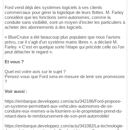
Ford vend déjà des systèmes logiciels à ses clients
commerciaux pour gérer la logistique de leurs flottes. M. Farley
considère que les fonctions semi-autonomes, comme la
conduite sans visibilité, sont un moyen d'inciter les particuliers à
acheter des abonnements à des logiciels.
« BlueCruise a été beaucoup plus populaire que nous l'avions
prévu, car il s'agit d'un système mains libres », a déclaré M.
Farley. « C'est en quelque sorte l'étape qui précède celle où l'on
peut détacher le regard ».
Et vous ?
Quel est votre avis sur le sujet ?
Pensez-vous que Ford sera en mesure de tenir ses promesses
?
Voir aussi :
https://embarque.developpez.com/actu/342186/Ford-propose-
un-systeme-permettant-aux-vehicules-autonomes-de-se-
conduire-eux-memes-a-la-fourriere-si-le-proprietaire-prend-du-
retard-dans-le-remboursement-de-son-pret-automobile/
https://embarque.developpez.com/actu/341082/La-technologie-