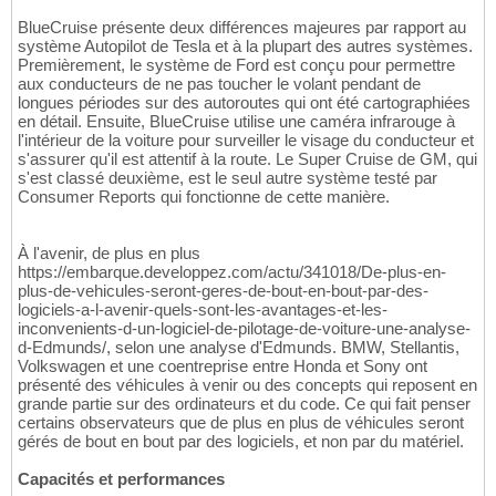
BlueCruise présente deux différences majeures par rapport au
système Autopilot de Tesla et à la plupart des autres systèmes.
Premièrement, le système de Ford est conçu pour permettre
aux conducteurs de ne pas toucher le volant pendant de
longues périodes sur des autoroutes qui ont été cartographiées
en détail. Ensuite, BlueCruise utilise une caméra infrarouge à
l'intérieur de la voiture pour surveiller le visage du conducteur et
s'assurer qu'il est attentif à la route. Le Super Cruise de GM, qui
s'est classé deuxième, est le seul autre système testé par
Consumer Reports qui fonctionne de cette manière.
À l'avenir, de plus en plus
https://embarque.developpez.com/actu/341018/De-plus-en-
plus-de-vehicules-seront-geres-de-bout-en-bout-par-des-
logiciels-a-l-avenir-quels-sont-les-avantages-et-les-
inconvenients-d-un-logiciel-de-pilotage-de-voiture-une-analyse-
d-Edmunds/, selon une analyse d'Edmunds. BMW, Stellantis,
Volkswagen et une coentreprise entre Honda et Sony ont
présenté des véhicules à venir ou des concepts qui reposent en
grande partie sur des ordinateurs et du code. Ce qui fait penser
certains observateurs que de plus en plus de véhicules seront
gérés de bout en bout par des logiciels, et non par du matériel.
Capacités et performances