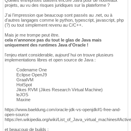
Quelles entreprises utilisent encore Java pour de nouveaux
projets, au vu des risques juridiques sur la plateforme ?
J'ai l'impression que beaucoup sont passés au .net, ou à
d'autres langages comme le python, typescript, javascript, php
(?) ou tout simplement revenu au C/C++.
Mais je me trompe peut être.
cela n'annonce pas du tout le glas de Java mais
uniquement des runtimes Java d'Oracle !
l'enjeu etant considerable, aujourd´hui on trouve plusieurs
implementations libres et open source de Java :
Codename One
Eclipse OpenJ9
GraalVM
HotSpot
Jikes RVM (Jikes Research Virtual Machine)
leJOS
Maxine
https://www.baeldung.com/oracle-jdk-vs-openjdk#1-free-and-
open-source
https://en.wikipedia.org/wiki/List_of_Java_virtual_machines#Activ
et beaucoup de builds :