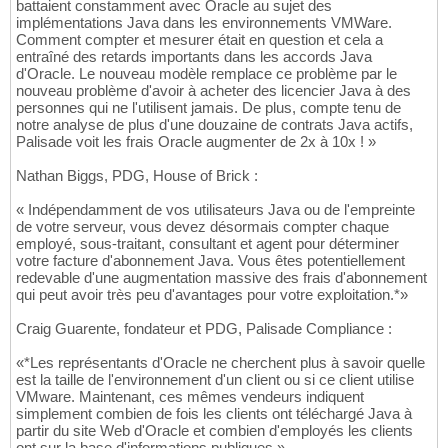
battaient constamment avec Oracle au sujet des
implémentations Java dans les environnements VMWare.
Comment compter et mesurer était en question et cela a
entraîné des retards importants dans les accords Java
d'Oracle. Le nouveau modèle remplace ce problème par le
nouveau problème d'avoir à acheter des licencier Java à des
personnes qui ne l'utilisent jamais. De plus, compte tenu de
notre analyse de plus d'une douzaine de contrats Java actifs,
Palisade voit les frais Oracle augmenter de 2x à 10x ! »
Nathan Biggs, PDG, House of Brick :
« Indépendamment de vos utilisateurs Java ou de l'empreinte
de votre serveur, vous devez désormais compter chaque
employé, sous-traitant, consultant et agent pour déterminer
votre facture d'abonnement Java. Vous êtes potentiellement
redevable d'une augmentation massive des frais d'abonnement
qui peut avoir très peu d'avantages pour votre exploitation.*»
Craig Guarente, fondateur et PDG, Palisade Compliance :
«*Les représentants d'Oracle ne cherchent plus à savoir quelle
est la taille de l'environnement d'un client ou si ce client utilise
VMware. Maintenant, ces mêmes vendeurs indiquent
simplement combien de fois les clients ont téléchargé Java à
partir du site Web d'Oracle et combien d'employés les clients
ont sur la base d'informations publiques ».