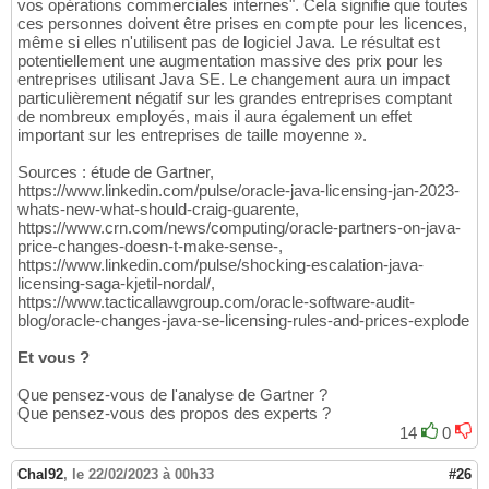
vos opérations commerciales internes". Cela signifie que toutes
ces personnes doivent être prises en compte pour les licences,
même si elles n'utilisent pas de logiciel Java. Le résultat est
potentiellement une augmentation massive des prix pour les
entreprises utilisant Java SE. Le changement aura un impact
particulièrement négatif sur les grandes entreprises comptant
de nombreux employés, mais il aura également un effet
important sur les entreprises de taille moyenne ».
Sources : étude de Gartner,
https://www.linkedin.com/pulse/oracle-java-licensing-jan-2023-
whats-new-what-should-craig-guarente,
https://www.crn.com/news/computing/oracle-partners-on-java-
price-changes-doesn-t-make-sense-,
https://www.linkedin.com/pulse/shocking-escalation-java-
licensing-saga-kjetil-nordal/,
https://www.tacticallawgroup.com/oracle-software-audit-
blog/oracle-changes-java-se-licensing-rules-and-prices-explode
Et vous ?
Que pensez-vous de l'analyse de Gartner ?
Que pensez-vous des propos des experts ?
14
0
Chal92
,
le 22/02/2023 à 00h33
#26