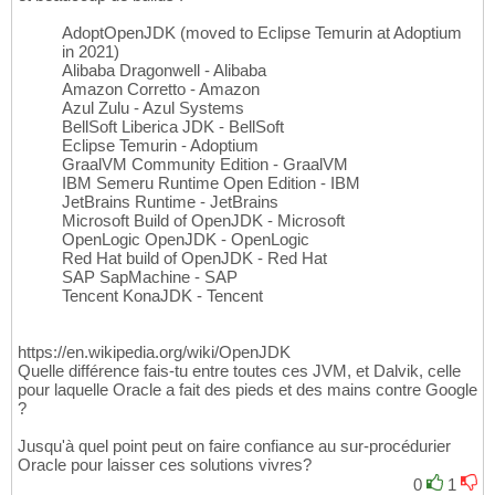
AdoptOpenJDK (moved to Eclipse Temurin at Adoptium
in 2021)
Alibaba Dragonwell - Alibaba
Amazon Corretto - Amazon
Azul Zulu - Azul Systems
BellSoft Liberica JDK - BellSoft
Eclipse Temurin - Adoptium
GraalVM Community Edition - GraalVM
IBM Semeru Runtime Open Edition - IBM
JetBrains Runtime - JetBrains
Microsoft Build of OpenJDK - Microsoft
OpenLogic OpenJDK - OpenLogic
Red Hat build of OpenJDK - Red Hat
SAP SapMachine - SAP
Tencent KonaJDK - Tencent
https://en.wikipedia.org/wiki/OpenJDK
Quelle différence fais-tu entre toutes ces JVM, et Dalvik, celle
pour laquelle Oracle a fait des pieds et des mains contre Google
?
Jusqu'à quel point peut on faire confiance au sur-procédurier
Oracle pour laisser ces solutions vivres?
0
1