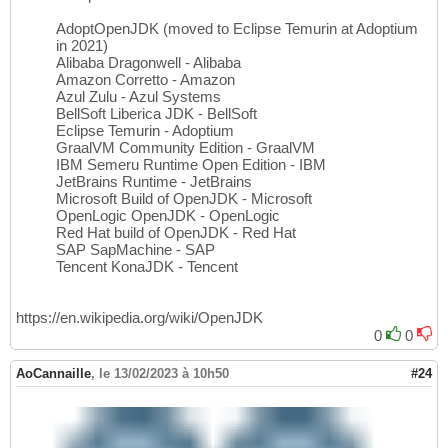
AdoptOpenJDK (moved to Eclipse Temurin at Adoptium
in 2021)
Alibaba Dragonwell - Alibaba
Amazon Corretto - Amazon
Azul Zulu - Azul Systems
BellSoft Liberica JDK - BellSoft
Eclipse Temurin - Adoptium
GraalVM Community Edition - GraalVM
IBM Semeru Runtime Open Edition - IBM
JetBrains Runtime - JetBrains
Microsoft Build of OpenJDK - Microsoft
OpenLogic OpenJDK - OpenLogic
Red Hat build of OpenJDK - Red Hat
SAP SapMachine - SAP
Tencent KonaJDK - Tencent
https://en.wikipedia.org/wiki/OpenJDK
0
0
AoCannaille
,
le 13/02/2023 à 10h50
#24