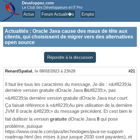
Developpez.com
Le Club des Développeurs et IT Pro
Actus
Forum Actualit�s
Emploi
Actualités
:
Oracle Java cause des maux de tête aux
clients, qui choisissent de migrer vers des alternatives
open source
Répondre à la discussion
RenardSpatial
,
le 08/02/2023 à 23h28
#21
Il faut lire tous les caractères du message. Je dis : «&#8239;la
dernière version gratuite dOracle Java
8
&#8239;», pas
«&#8239;la dernière version gratuite dOracle Java
tout court
.
Ça faisait référence à «&#8239;Au pire utilisation de la dernière
JVM 8 oracle &#8239;» du message précédent. Et cest bien le
fait dutiliser la version
gratuite
dOracle Java
8
qui pose
problème, puisque
https://www.oracle.com/java/technologies/java-se-support-
roadmap.html (les mises à jour jusque 2030 sont payantes), et