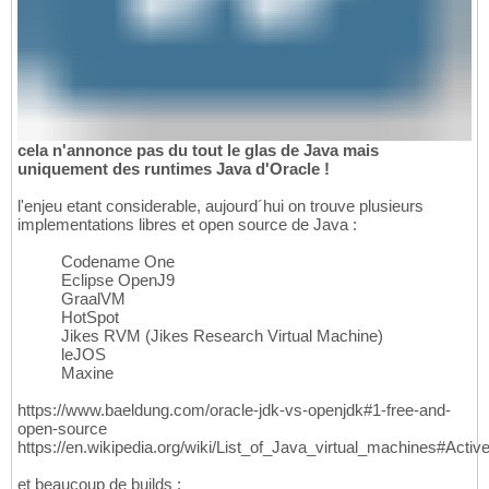
cela n'annonce pas du tout le glas de Java mais
uniquement des runtimes Java d'Oracle !
l'enjeu etant considerable, aujourd´hui on trouve plusieurs
implementations libres et open source de Java :
Codename One
Eclipse OpenJ9
GraalVM
HotSpot
Jikes RVM (Jikes Research Virtual Machine)
leJOS
Maxine
https://www.baeldung.com/oracle-jdk-vs-openjdk#1-free-and-
open-source
https://en.wikipedia.org/wiki/List_of_Java_virtual_machines#Activ
et beaucoup de builds :