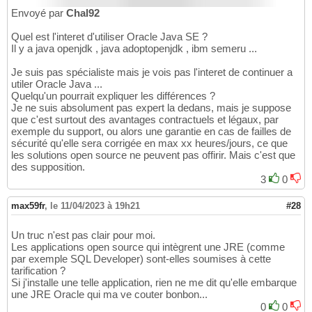
Envoyé par
Chal92
Quel est l'interet d'utiliser Oracle Java SE ?
Il y a java openjdk , java adoptopenjdk , ibm semeru ...
Je suis pas spécialiste mais je vois pas l'interet de continuer a
utiler Oracle Java ...
Quelqu'un pourrait expliquer les différences ?
Je ne suis absolument pas expert la dedans, mais je suppose
que c'est surtout des avantages contractuels et légaux, par
exemple du support, ou alors une garantie en cas de failles de
sécurité qu'elle sera corrigée en max xx heures/jours, ce que
les solutions open source ne peuvent pas offirir. Mais c'est que
des supposition.
3
0
max59fr
,
le 11/04/2023 à 19h21
#28
Un truc n'est pas clair pour moi.
Les applications open source qui intègrent une JRE (comme
par exemple SQL Developer) sont-elles soumises à cette
tarification ?
Si j'installe une telle application, rien ne me dit qu'elle embarque
une JRE Oracle qui ma ve couter bonbon...
0
0