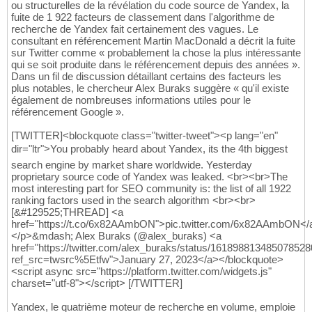
ou structurelles de la révélation du code source de Yandex, la
fuite de 1 922 facteurs de classement dans l'algorithme de
recherche de Yandex fait certainement des vagues. Le
consultant en référencement Martin MacDonald a décrit la fuite
sur Twitter comme « probablement la chose la plus intéressante
qui se soit produite dans le référencement depuis des années ».
Dans un fil de discussion détaillant certains des facteurs les
plus notables, le chercheur Alex Buraks suggère « qu'il existe
également de nombreuses informations utiles pour le
référencement Google ».
[TWITTER]<blockquote class="twitter-tweet"><p lang="en"
dir="ltr">You probably heard about Yandex, its the 4th biggest
search engine by market share worldwide. Yesterday
proprietary source code of Yandex was leaked. <br><br>The
most interesting part for SEO community is: the list of all 1922
ranking factors used in the search algorithm <br><br>
[&#129525;THREAD] <a
href="https://t.co/6x82AAmbON">pic.twitter.com/6x82AAmbON</
</p>&mdash; Alex Buraks (@alex_buraks) <a
href="https://twitter.com/alex_buraks/status/16189881348507852
ref_src=twsrc%5Etfw">January 27, 2023</a></blockquote>
<script async src="https://platform.twitter.com/widgets.js"
charset="utf-8"></script> [/TWITTER]
Yandex, le quatrième moteur de recherche en volume, emploie