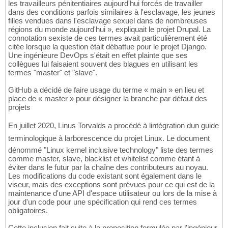
les travailleurs pénitentiaires aujourd'hui forcés de travailler
dans des conditions parfois similaires à l'esclavage, les jeunes
filles vendues dans l'esclavage sexuel dans de nombreuses
régions du monde aujourd'hui », expliquait le projet Drupal. La
connotation sexiste de ces termes avait particulièrement été
citée lorsque la question était débattue pour le projet Django.
Une ingénieure DevOps s'était en effet plainte que ses
collègues lui faisaient souvent des blagues en utilisant les
termes "master" et "slave".
GitHub a décidé de faire usage du terme « main » en lieu et
place de « master » pour désigner la branche par défaut des
projets
En juillet 2020, Linus Torvalds a procédé à lintégration dun guide
terminologique à larborescence du projet Linux. Le document
dénommé "Linux kernel inclusive technology" liste des termes
comme master, slave, blacklist et whitelist comme étant à
éviter dans le futur par la chaîne des contributeurs au noyau.
Les modifications du code existant sont également dans le
viseur, mais des exceptions sont prévues pour ce qui est de la
maintenance d'une API d'espace utilisateur ou lors de la mise à
jour d'un code pour une spécification qui rend ces termes
obligatoires.
Cette inclusion fait suite à la proposition formulée par l'ingénieur