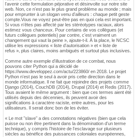
l'avenir cette formulation péjorative et désinvolte sur notre site
web. Non, ce n'est pas le plus grand problème au monde ; mais
pour emprunter à un slogan venu d'ailleurs : chaque petit geste
compte.Vous ne voyez peut-être pas en quoi cela est important.
Si vous n'êtes pas affecté par les stéréotypes raciaux, alors
estimez vous chanceux. Pour certains de vos collègues (et
futurs collègues potentiels) par contre, c'est vraiment un
changement qui vaut la peine », ajoute-t-il. À la place, le NCSC
utilise les expressions « liste d'autorisation » et « liste de
refus », plus claires, moins ambiguës et surtout plus inclusives.
Comme autre exemple d'illustration de ce combat, nous
pouvons citer Python qui a décidé de
https://www.developpez.com/actu/223860/ en 2018. Le projet
Python n'est pas le seul à avoir pris cette direction dans le
monde informatique. Il ne fait que rejoindre des projets comme
Django (2014), CouchDB (2014), Drupal (2014) et Redis (2017).
Tous avaient le même argument : bien que ces termes aient été
utilisés depuis des décennies, ils peuvent avoir des
significations à caractère raciste, entre autres, pour les
utilisateurs. Il serait donc bon de les éviter.
« Le mot "slave" a des connotations négatives (bien que cela
puisse ou non être pertinent dans la dénomination d'un terme
technique), y compris l'histoire de l'esclavage sur plusieurs
siècles au bénéfice des puissances coloniales européennes,