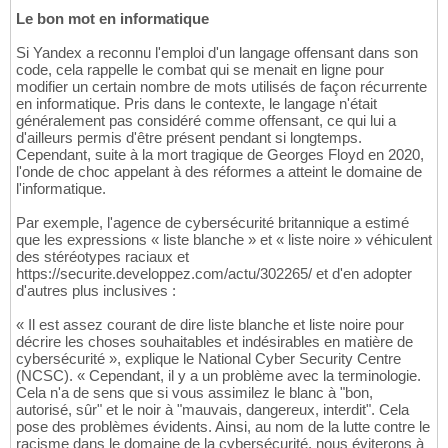
Le bon mot en informatique
Si Yandex a reconnu l'emploi d'un langage offensant dans son
code, cela rappelle le combat qui se menait en ligne pour
modifier un certain nombre de mots utilisés de façon récurrente
en informatique. Pris dans le contexte, le langage n'était
généralement pas considéré comme offensant, ce qui lui a
d'ailleurs permis d'être présent pendant si longtemps.
Cependant, suite à la mort tragique de Georges Floyd en 2020,
l'onde de choc appelant à des réformes a atteint le domaine de
l'informatique.
Par exemple, l'agence de cybersécurité britannique a estimé
que les expressions « liste blanche » et « liste noire » véhiculent
des stéréotypes raciaux et
https://securite.developpez.com/actu/302265/ et d'en adopter
d'autres plus inclusives :
« Il est assez courant de dire liste blanche et liste noire pour
décrire les choses souhaitables et indésirables en matière de
cybersécurité », explique le National Cyber Security Centre
(NCSC). « Cependant, il y a un problème avec la terminologie.
Cela n'a de sens que si vous assimilez le blanc à "bon,
autorisé, sûr" et le noir à "mauvais, dangereux, interdit". Cela
pose des problèmes évidents. Ainsi, au nom de la lutte contre le
racisme dans le domaine de la cybersécurité, nous éviterons à