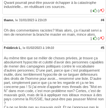
Qwant pourrait peut-être pouvoir échapper à la catastrophe
industrielle... en réutilisant ces sources.
0
0
thamn
,
le 31/01/2023 à 21h19
#4
Oh des commentaires racistes? Mais alors, ça n'aurait servi a
rien de renommer la branche master en main, mince alors.
1
0
Frédérick L
,
le 01/02/2023 à 14h10
#5
Au même titre que se mêler de choses privées, je trouve ça
absolument hypocrite et culotté d'avoir des personnes capables
de mener des campagnes politiques contre le vocabulaire
d'autres personnes; D'une part, parce que c'est pratiquement
inutile, donc terriblement hypocrite de se targuer défenseurs
des droits de l'homme pour avoir... renommé une liste. D'autre
part, simplement parce que ça ne les regarde et ça ne les
concerne pas ! Si j'ai envie d'appeler mes threads des "Mot en
N" dans mon code, c'est mon problème non? Certes, c'est de
mauvais goût, mais de là à appliquer nos idéaux moraux à des
pays comme la RUSSIE, faut peut-être pas pousser Mémé non
?
Ca ne se limite pas au mauvais goût. Et ne j'approuve pas le