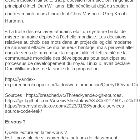
principal d'Intel  Dan Williams. Elle bénéficiait déjà du soutien
dautres mainteneurs Linux dont Chris Mason et Greg Kroah-
Hartman.
« La traite des esclaves africains était un système brutal de
misère humaine déployé à l'échelle mondiale. Les décisions
relatives au choix des mots dans un projet de logiciel moderne
ne sauraient effacer ce malheureux héritage, mais peuvent aller
dans le sens de maximiser la disponibilité et l'efficacité de la
communauté mondiale des développeurs pour participer au
processus de développement du noyau Linux », avait déclaré
Dan Williams lors de la sortie de la proposition.
https://yandex-
explorer.herokuapp.com/factor/web_production/QueryDOwnerCl
Sources : https://breached.vc/Thread-yandex-git-sources,
https://gist.github.com/ArseniyShestakov/53a80e3214601aa20d1
https://arseniyshestakov.com/2023/01/26/yandex-services-
source-code-leak/
Et vous ?
Quelle lecture en faites-vous ?
Est-il possible de s'inspirer des facteurs de classement,