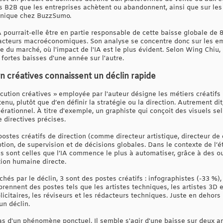
s B2B que les entreprises achètent ou abandonnent, ainsi que sur les 
chnique chez BuzzSumo.
IA pourrait-elle être en partie responsable de cette baisse globale de 8
facteurs macroéconomiques. Son analyse se concentre donc sur les em
du marché, où l'impact de l'IA est le plus évident. Selon Wing Chiu, 
 fortes baisses d'une année sur l'autre.
n créatives connaissent un déclin rapide
cution créatives » employée par l'auteur désigne les métiers créatifs
enu, plutôt que d’en définir la stratégie ou la direction. Autrement di
érationnel. À titre d'exemple, un graphiste qui conçoit des visuels s
e directives précises.
ostes créatifs de direction (comme directeur artistique, directeur de 
ion, de supervision et de décisions globales. Dans le contexte de l’
s sont celles que l’IA commence le plus à automatiser, grâce à des ou
ion humaine directe.
chés par le déclin, 3 sont des postes créatifs : infographistes (-33 %
rennent des postes tels que les artistes techniques, les artistes 3D e
citaires, les réviseurs et les rédacteurs techniques. Juste en dehors 
n déclin.
as d'un phénomène ponctuel. Il semble s'agir d'une baisse sur deux a