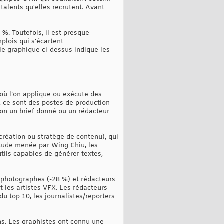
talents qu'elles recrutent. Avant
 %. Toutefois, il est presque
plois qui s'écartent
le graphique ci-dessus indique les
 où l’on applique ou exécute des
t, ce sont des postes de production
elon un brief donné ou un rédacteur
création ou stratège de contenu), qui
étude menée par Wing Chiu, les
tils capables de générer textes,
), photographes (-28 %) et rédacteurs
t les artistes VFX. Les rédacteurs
du top 10, les journalistes/reporters
ns. Les graphistes ont connu une