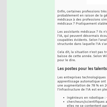
Enfin, certaines professions trè
probablement en raison de la gén
médicaux à des professions simi
médicaux ? Pratiquement stable
Les assistants médicaux ? Ils n
l'IA, qui peuvent désormais éco
coupables évidents. Selon l'anal
structurée dans laquelle l'IA s'
Cela dit, la situation n'est pas 
baisse de cette année. Selon Win
pour le dire.
Les postes pour les talen
Les entreprises technologiques s
apprentissage automatique ont b
une augmentation de 78 % en 20
l'infrastructure de l'IA est en ple
ingénieurs en robotique :
chercheurs/scientifiques 
elles ne se contentent pas 