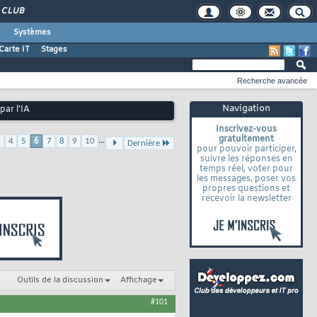
CLUB
Systèmes
Carte IT
Stages
Recherche avancée
Navigation
par l’IA
Inscrivez-vous
gratuitement
...
3
4
5
6
7
8
9
10
Dernière
pour pouvoir participer,
suivre les réponses en
temps réel, voter pour
les messages, poser vos
propres questions et
recevoir la newsletter
Outils de la discussion
Affichage
#101