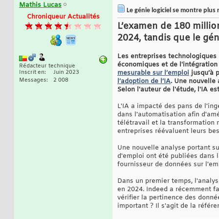
Mathis Lucas
Le génie logiciel se montre plus 
Chroniqueur Actualités
L’examen de 180 millio
2024, tandis que le gén
Les entreprises technologiques 
économiques et de l'intégratio
Rédacteur technique
Inscrit en
Juin 2023
mesurable sur l’emploi
jusqu’à p
Messages
2 008
l’adoption de l’IA
. Une nouvelle 
Selon l'auteur de l'étude, l'IA e
L'IA a impacté des pans de l'ing
dans l'automatisation afin d'amé
télétravail et la transformation
entreprises réévaluent leurs be
Une nouvelle analyse portant sur
d'emploi ont été publiées dans 
fournisseur de données sur l'emp
Dans un premier temps, l'analys
en 2024. Indeed a récemment fai
vérifier la pertinence des donné
important ? Il s'agit de la référe