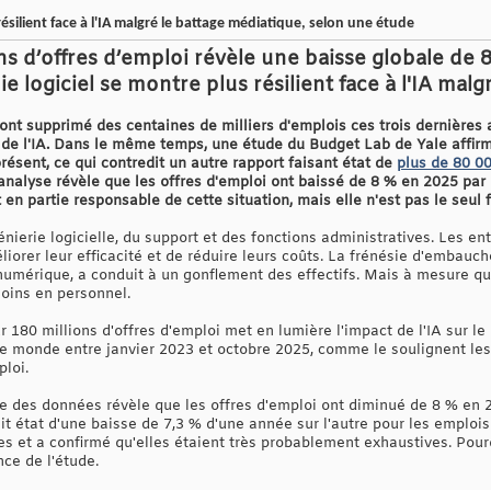
résilient face à l'IA malgré le battage médiatique, selon une étude
ns d’offres d’emploi révèle une baisse globale de 
ie logiciel se montre plus résilient face à l'IA mal
ont supprimé des centaines de milliers d'emplois ces trois dernières 
n de l'IA. Dans le même temps, une étude du Budget Lab de Yale affi
résent, ce qui contredit un autre rapport faisant état de
plus de 80 0
analyse révèle que les offres d'emploi ont baissé de 8 % en 2025 par
st en partie responsable de cette situation, mais elle n'est pas le seul 
énierie logicielle, du support et des fonctions administratives. Les e
liorer leur efficacité et de réduire leurs coûts. La frénésie d'embauc
 numérique, a conduit à un gonflement des effectifs. Mais à mesure qu
soins en personnel.
 180 millions d'offres d'emploi met en lumière l'impact de l'IA sur le
le monde entre janvier 2023 et octobre 2025, comme le soulignent le
loi.
e des données révèle que les offres d'emploi ont diminué de 8 % en 
t état d'une baisse de 7,3 % d'une année sur l'autre pour les emplois
es et a confirmé qu'elles étaient très probablement exhaustives. Pourq
nce de l'étude.