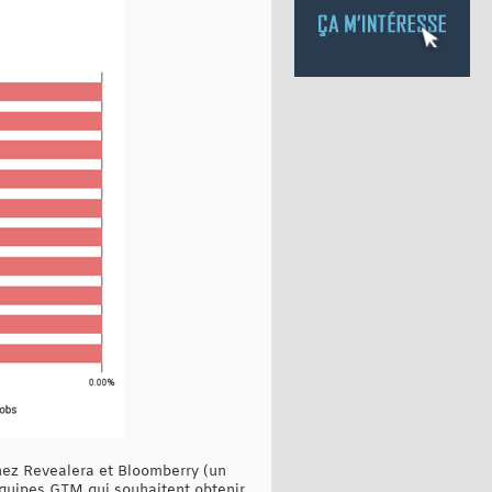
hez Revealera et Bloomberry (un
équipes GTM qui souhaitent obtenir