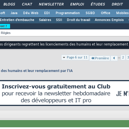
BLOGS
CHAT
NEWSLETTER
EMPLOI
ÉTUDES
DROIT
oft
Java
Dév. Web
EDI
Programmation
SGBD
Office
Mobiles
Entretien d'embauche
Salaires
SSII
Droit du travail
Annonces Emplois
ent !
Règles
s dirigeants regrettent les licenciements des humains et leur remplacement 
...
Page 6 sur 11
2
Première
s des humains et leur remplacement par l’IA