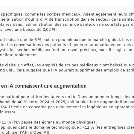
s spécifiques, comme les scribes médicaux, voient également leurs off
éralisation d’outils d’IA de transcription dans le secteur de la santé.
laires dans l'administration des soins de santé, on ne constate pas d
s, avec une baisse de 0,02 %.
'ont baissé que de 6 %, soit un peu mieux que le marché global. Les 
uter les conversations des patients et générer automatiquement des no
yste, les scribes médicaux font un travail précieux, mais il s'agit d'
améliore rapidement.
très claire. En effet, les emplois de scribes médicaux n'ont baissé que
g Chiu, cela suggère que l'IA pourrait supprimer des emplois de scrib
ts en IA connaissent une augmentation
e battent pour attirer les talents en IA. Dans un premier temps, les o
ondi de 40 % entre 2024 et 2025, soit la plus forte augmentation parm
24. Et cela ne concerne pas uniquement les ingénieurs en apprenti
in essor.
 +11 % (l'IA passe des écrans au monde physique) ;
appliqués dans le domaine technologique : +11 % (les entreprises cré
d'utiliser l'API d'OpenAI) ;