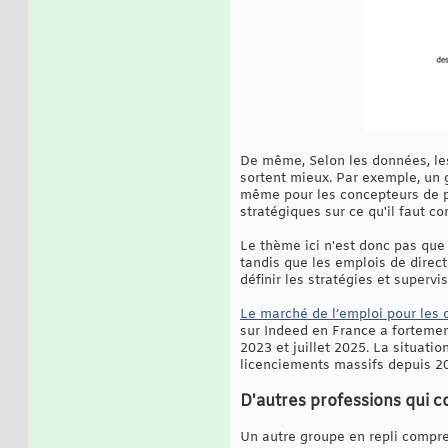
De même, Selon les données, les
sortent mieux. Par exemple, un g
même pour les concepteurs de pr
stratégiques sur ce qu'il faut co
Le thème ici n'est donc pas que 
tandis que les emplois de direct
définir les stratégies et supervis
Le marché de l’emploi pour les 
sur Indeed en France a fortemen
2023 et juillet 2025. La situati
licenciements massifs depuis 2
D'autres professions qui co
Un autre groupe en repli compren