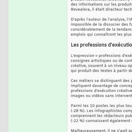
des informations sur les produit
Revealera, il était directeur te
D'après l'auteur de l'analyse, l'
impossible de la dissocier des 
considérablement de la tendance 
emplois qui connaîtront les plus
Les professions d’exécutio
L’expression « professions d’exé
consignes artistiques ou de cont
créative, souvent à un niveau op
qui produit des textes à partir d
Ces métiers se distinguent des p
impliquent davantage de concept
professions d’exécution créative
images ou vidéos sans intervent
Parmi les 10 postes les plus tou
(-28 %). Les infographistes comp
comprennent les rédacteurs publi
(-22 %) connaissent également u
Malheureusement, il ne s'agit p