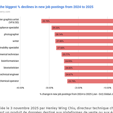
liée le 3 novembre 2025 par Henley Wing Chiu, directeur technique c
 est un produit de données destiné aux plateformes de vente ou aux 