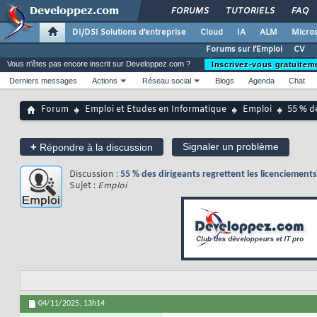
FORUMS
TUTORIELS
FAQ
DI/DSI Solutions d'entreprise
Cloud
IA
ALM
Micros
Forums sur l'Emploi
CV
Vous n'êtes pas encore inscrit sur Developpez.com ?
Inscrivez-vous gratuitem
Derniers messages
Actions
Réseau social
Blogs
Agenda
Chat
Forum
Emploi et Etudes en Informatique
Emploi
55 % de
+
Signaler un problème
Répondre à la discussion
Discussion :
55 % des dirigeants regrettent les licenciement
Sujet :
Emploi
04/11/2025,
13h14