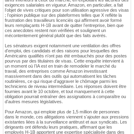
exigences salariales en vigueur. Amazon, en particulier, a fait
l'objet de vives critiques pour son utilisation agressive des visas
; l'opinion publique sur des plateformes telles que X reflète la
frustration des travailleurs licenciés qui affirment avoir formé
leurs remplaçants H-1B avant de quitter l'entreprise, bien que
ces anecdotes restent non vérifiées et soulignent un
mécontentement général plutôt que des faits avérés.
Les sénateurs exigent notamment une ventilation des offres
d'emploi, des candidats et des raisons pour lesquelles des
Américains qualifiés n'ont pas été embauchés pour des postes
pourvus par des titulaires de visas. Cette enquête intervient à
un moment où l'IA est en train de remodeler le marché du
travail, des entreprises comme Amazon investissant
massivement dans des outils qui automatisent les tâches
routinières, ce qui risque d'aggraver le chômage parmi les
techniciens de niveau intermédiaire. Les réponses doivent être
fournies avant le 10 octobre, et tout manquement à cette
obligation pourrait entraîner des assignations à comparaître ou
d'autres mesures législatives.
Pour Amazon, qui emploie plus de 1,5 million de personnes
dans le monde, ces allégations viennent s'ajouter aux pressions
existantes liées à la surveillance antitrust et aux syndicats. Les
dirigeants ont défendu leurs pratiques, affirmant que les
employés H-1B apportent une expertise spécialisée dans des