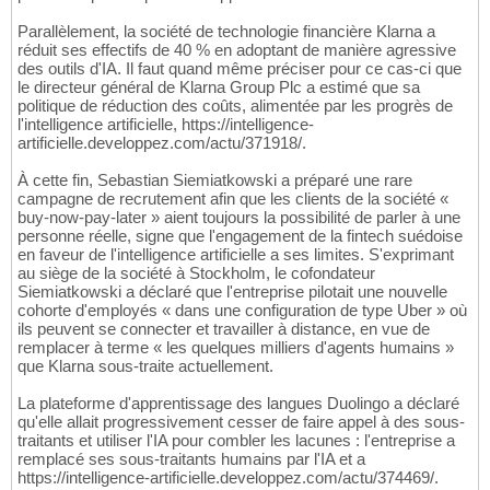
Parallèlement, la société de technologie financière Klarna a
réduit ses effectifs de 40 % en adoptant de manière agressive
des outils d'IA. Il faut quand même préciser pour ce cas-ci que
le directeur général de Klarna Group Plc a estimé que sa
politique de réduction des coûts, alimentée par les progrès de
l'intelligence artificielle, https://intelligence-
artificielle.developpez.com/actu/371918/.
À cette fin, Sebastian Siemiatkowski a préparé une rare
campagne de recrutement afin que les clients de la société «
buy-now-pay-later » aient toujours la possibilité de parler à une
personne réelle, signe que l'engagement de la fintech suédoise
en faveur de l'intelligence artificielle a ses limites. S'exprimant
au siège de la société à Stockholm, le cofondateur
Siemiatkowski a déclaré que l'entreprise pilotait une nouvelle
cohorte d'employés « dans une configuration de type Uber » où
ils peuvent se connecter et travailler à distance, en vue de
remplacer à terme « les quelques milliers d'agents humains »
que Klarna sous-traite actuellement.
La plateforme d'apprentissage des langues Duolingo a déclaré
qu'elle allait progressivement cesser de faire appel à des sous-
traitants et utiliser l'IA pour combler les lacunes : l'entreprise a
remplacé ses sous-traitants humains par l'IA et a
https://intelligence-artificielle.developpez.com/actu/374469/.