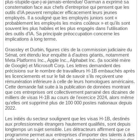
plus-stupide-que-j-ai-jamais-entendue/ Garman a exprimé sa
consternation face aux chefs d'entreprise qui pensent que les
outils d'IA peuvent remplacer efficacement leurs jeunes
employés. Il a souligné que les employés juniors sont «
probablement les employés les moins coûteux » et qu'ils sont
souvent les plus habiles et les plus engagés dans l'utilisation
des outils d'IA. Sa principale préoccupation concerne les
implications à long terme.
Grassley et Durbin, figures clés de la commission judiciaire du
Sénat, ont étendu leur enquête à d'autres géants, notamment
Meta Platforms Inc., Apple Inc., Alphabet Inc. (la société mère
de Google) et Microsoft Corp. Les lettres demandent des
précisions sur le nombre de travailleurs H-1B embauchés après
les licenciements et sur le fait de savoir s'ils reçoivent une
rémunération inférieure à celle de leurs homologues américains.
Cette demande fait suite à la publication de données montrant
que ces entreprises ont collectivement parrainé des dizaines de
milliers de visas H-1B au cours de l'exercice 2024, alors même
qu'elles ont supprimé plus de 100 000 postes nationaux depuis
2022.
Les initiés du secteur soulignent que les visas H-1B, destinés
aux professionnels étrangers hautement qualifiés, sont depuis
longtemps un sujet sensible. Les détracteurs affirment que ce
programme permet aux entreprises d'importer des talents à des
tarifs inférieurs à ceux du marché, en exploitant les lacunes des