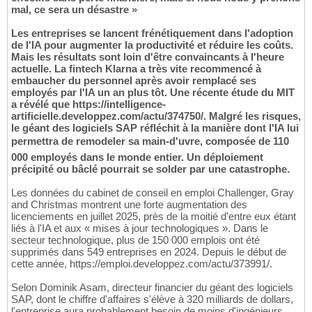
mal, ce sera un désastre »
Les entreprises se lancent frénétiquement dans l'adoption
de l'IA pour augmenter la productivité et réduire les coûts.
Mais les résultats sont loin d'être convaincants à l'heure
actuelle. La fintech Klarna a très vite recommencé à
embaucher du personnel après avoir remplacé ses
employés par l'IA un an plus tôt. Une récente étude du MIT
a révélé que https://intelligence-
artificielle.developpez.com/actu/374750/. Malgré les risques,
le géant des logiciels SAP réfléchit à la manière dont l'IA lui
permettra de remodeler sa main-d'uvre, composée de 110
000 employés dans le monde entier. Un déploiement
précipité ou bâclé pourrait se solder par une catastrophe.
Les données du cabinet de conseil en emploi Challenger, Gray
and Christmas montrent une forte augmentation des
licenciements en juillet 2025, près de la moitié d'entre eux étant
liés à l'IA et aux « mises à jour technologiques ». Dans le
secteur technologique, plus de 150 000 emplois ont été
supprimés dans 549 entreprises en 2024. Depuis le début de
cette année, https://emploi.developpez.com/actu/373991/.
Selon Dominik Asam, directeur financier du géant des logiciels
SAP, dont le chiffre d'affaires s'élève à 320 milliards de dollars,
l'entreprise aura probablement besoin de moins d'ingénieurs