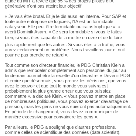
étude du MIT a révélé que 95 % des projets pilotes d'IA
générative n'ont pas atteint leur objectif.
« Je vais être brutal. Et je le dis aussi en interne. Pour SAP et
toute autre entreprise de logiciels, l'IA est un formidable
catalyseur. Elle peut être formidable ou catastrophique », a
averti Dominik Asam. « Ce sera formidable si vous le faites
bien, si vous êtes capable de la mettre en uvre et de le faire
plus rapidement que les autres. Si vous êtes à la traîne, vous
aurez certainement un problème. Nous travaillons jour et nuit
pour ne pas prendre de retard ».
Tout comme son directeur financier, le PDG Christian Klein a
admis que remodeler complètement son personnel du jour au
lendemain pourrait être la recette d'un désastre. « Devenir PDG
et croire que désormais, vous prenez les décisions, que vous
avez le pouvoir et que tout le monde vous suivra est
probablement la plus grande erreur que vous puissiez
commettre », a déclaré Klein. « Vous pouvez mettre en place
de nombreuses politiques, vous pouvez exercer davantage de
pression, mais les gens ne vous suivront pas automatiquement.
En période de changement, vous devez communiquer de
manière excessive pour convaincre les gens ».
Par ailleurs, le PDG a souligné que d'autres professions,
comme celles de scientifique des données (data scientist),