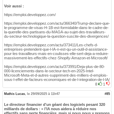
Voir aussi :
https://emploi.developpez.com/
https://emploi.developpez.com/actu/366340/Trump-declare-que-
le-programme-de-visas-H-1B-est-formidable-dans-le-cadre-de-
la-querelle-des-partisans-du-MAGA-au-sujet-des-travailleurs-
du-secteur-technologique-la-question-suscite-des-divergences/
https://emploi.developpez.com/actu/373411/Les-chefs-d-
entreprises-pretendent-que-l-IA-n-est-qu-un-outil-d-assistance-
pour-les-travailleurs-mais-en-coulisses-elle-sert-deja-a-reduire-
massivement-les-effectifs-chez-Shopify-Amazon-et-Microsoft/
https://emploi.developpez.com/actu/373991/Deja-plus-de-80-
000-licenciements-dans-le-secteur-tech-en-2025-Intel-
Microsoft-Meta-et-d-autres-suppriment-des-milliers-d-emplois-
sous-l-effet-de-facteurs-economiques-et-de-l-integration-de-l-IA/
8
1
Mathis Lucas
,
le 29/09/2025 à 11h47
#85
Le directeur financier d'un géant des logiciels pesant 320
milliards de dollars : « l'IA nous aidera à réduire nos
effectifs sans perte financière, mais si nous nous y prenons