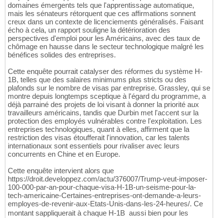
domaines émergents tels que l'apprentissage automatique,
mais les sénateurs rétorquent que ces affirmations sonnent
creux dans un contexte de licenciements généralisés. Faisant
écho à cela, un rapport souligne la détérioration des
perspectives d'emploi pour les Américains, avec des taux de
chômage en hausse dans le secteur technologique malgré les
bénéfices solides des entreprises.
Cette enquête pourrait catalyser des réformes du système H-
1B, telles que des salaires minimums plus stricts ou des
plafonds sur le nombre de visas par entreprise. Grassley, qui se
montre depuis longtemps sceptique à l'égard du programme, a
déjà parrainé des projets de loi visant à donner la priorité aux
travailleurs américains, tandis que Durbin met l'accent sur la
protection des employés vulnérables contre l'exploitation. Les
entreprises technologiques, quant à elles, affirment que la
restriction des visas étoufferait l'innovation, car les talents
internationaux sont essentiels pour rivaliser avec leurs
concurrents en Chine et en Europe.
Cette enquête intervient alors que
https://droit.developpez.com/actu/376007/Trump-veut-imposer-
100-000-par-an-pour-chaque-visa-H-1B-un-seisme-pour-la-
tech-americaine-Certaines-entreprises-ont-demande-a-leurs-
employes-de-revenir-aux-Etats-Unis-dans-les-24-heures/. Ce
montant sappliquerait à chaque H-1B  aussi bien pour les