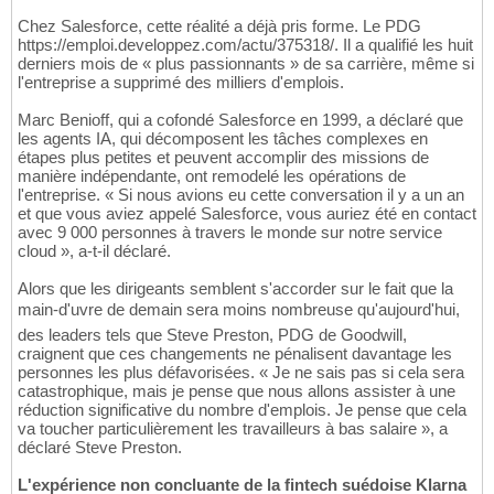
Chez Salesforce, cette réalité a déjà pris forme. Le PDG
https://emploi.developpez.com/actu/375318/. Il a qualifié les huit
derniers mois de « plus passionnants » de sa carrière, même si
l'entreprise a supprimé des milliers d'emplois.
Marc Benioff, qui a cofondé Salesforce en 1999, a déclaré que
les agents IA, qui décomposent les tâches complexes en
étapes plus petites et peuvent accomplir des missions de
manière indépendante, ont remodelé les opérations de
l'entreprise. « Si nous avions eu cette conversation il y a un an
et que vous aviez appelé Salesforce, vous auriez été en contact
avec 9 000 personnes à travers le monde sur notre service
cloud », a-t-il déclaré.
Alors que les dirigeants semblent s'accorder sur le fait que la
main-d'uvre de demain sera moins nombreuse qu'aujourd'hui,
des leaders tels que Steve Preston, PDG de Goodwill,
craignent que ces changements ne pénalisent davantage les
personnes les plus défavorisées. « Je ne sais pas si cela sera
catastrophique, mais je pense que nous allons assister à une
réduction significative du nombre d'emplois. Je pense que cela
va toucher particulièrement les travailleurs à bas salaire », a
déclaré Steve Preston.
L'expérience non concluante de la fintech suédoise Klarna