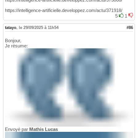
https://intelligence-artificielle.developpez.com/actu/371918/
5
1
tatayo
,
le 29/09/2025 à 11h54
#86
Bonjour,
Je résume:
Envoyé par
Mathis Lucas