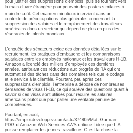
pour justifier des suppressions d'emplois, puis se tournent vers
la main-d'uvre étrangère pour pourvoir des postes similaires à
moindre coût. Cet examen minutieux intervient dans un
contexte de préoccupations plus générales concernant la
suppression des salaires et le remplacement des travailleurs
américains dans un secteur qui dépend de plus en plus des
réservoirs de talents mondiaux.
L'enquête des sénateurs exige des données détaillées sur le
recrutement, les pratiques d'embauche et les comparaisons
salariales entre les employés nationaux et les travailleurs H-1B.
Amazon a licencié des milliers d'employés ces dernières
années, attribuant ces réductions aux progrès de l'IA qui ont
automatisé des tâches dans des domaines tels que le codage
et le service à la clientèle. Pourtant, peu après ces
suppressions d'emplois, l'entreprise a déposé de nombreuses
demandes de visas H-1B, ce qui soulève des questions quant à
savoir si ces visas sont utilisés pour réduire les salaires
américains plutôt que pour pallier une véritable pénurie de
compétences.
Pourtant, en août,
https://emploi.developpez.com/actu/374905/Matt-Garman-
PDG-d-Amazon-Web-Services-AWS-critique-l-idee-que-l-IA-
puisse-remplacer-les-jeunes-travailleurs-C-est-la-chose-la-