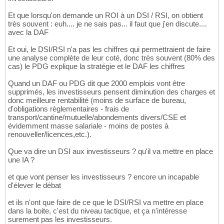
Et que lorsqu'on demande un ROI à un DSI / RSI, on obtient
très souvent : euh.... je ne sais pas... il faut que j'en discute....
avec la DAF
Et oui, le DSI/RSI n'a pas les chiffres qui permettraient de faire
une analyse complète de leur coté, donc très souvent (80% des
cas) le PDG explique la stratégie et le DAF les chiffres
Quand un DAF ou PDG dit que 2000 emplois vont être
supprimés, les investisseurs pensent diminution des charges et
donc meilleure rentabilité (moins de surface de bureau,
d'obligations règlementaires - frais de
transport/cantine/mutuelle/abondements divers/CSE et
évidemment masse salariale - moins de postes à
renouveller/licences,etc.).
Que va dire un DSI aux investisseurs ? qu'il va mettre en place
une IA ?
et que vont penser les investisseurs ? encore un incapable
d'élever le débat
et ils n'ont que faire de ce que le DSI/RSI va mettre en place
dans la boite, c'est du niveau tactique, et ça n'intéresse
surement pas les investisseurs.