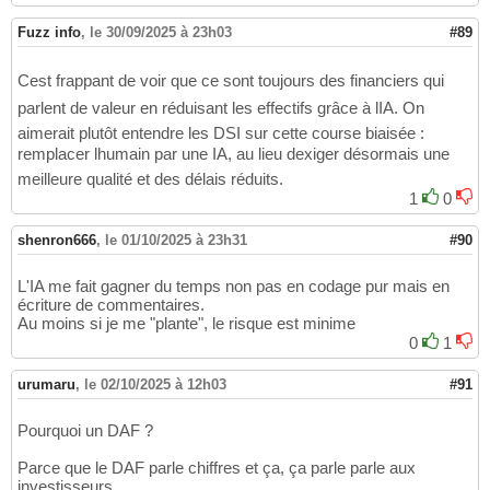
Fuzz info
,
le 30/09/2025 à 23h03
#89
Cest frappant de voir que ce sont toujours des financiers qui
parlent de valeur en réduisant les effectifs grâce à lIA. On
aimerait plutôt entendre les DSI sur cette course biaisée :
remplacer lhumain par une IA, au lieu dexiger désormais une
meilleure qualité et des délais réduits.
1
0
shenron666
,
le 01/10/2025 à 23h31
#90
L'IA me fait gagner du temps non pas en codage pur mais en
écriture de commentaires.
Au moins si je me "plante", le risque est minime
0
1
urumaru
,
le 02/10/2025 à 12h03
#91
Pourquoi un DAF ?
Parce que le DAF parle chiffres et ça, ça parle parle aux
investisseurs.