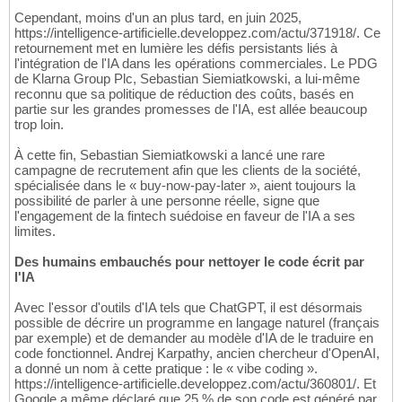
Cependant, moins d'un an plus tard, en juin 2025,
https://intelligence-artificielle.developpez.com/actu/371918/. Ce
retournement met en lumière les défis persistants liés à
l'intégration de l'IA dans les opérations commerciales. Le PDG
de Klarna Group Plc, Sebastian Siemiatkowski, a lui-même
reconnu que sa politique de réduction des coûts, basés en
partie sur les grandes promesses de l'IA, est allée beaucoup
trop loin.
À cette fin, Sebastian Siemiatkowski a lancé une rare
campagne de recrutement afin que les clients de la société,
spécialisée dans le « buy-now-pay-later », aient toujours la
possibilité de parler à une personne réelle, signe que
l'engagement de la fintech suédoise en faveur de l'IA a ses
limites.
Des humains embauchés pour nettoyer le code écrit par
l'IA
Avec l'essor d'outils d'IA tels que ChatGPT, il est désormais
possible de décrire un programme en langage naturel (français
par exemple) et de demander au modèle d'IA de le traduire en
code fonctionnel. Andrej Karpathy, ancien chercheur d'OpenAI,
a donné un nom à cette pratique : le « vibe coding ».
https://intelligence-artificielle.developpez.com/actu/360801/. Et
Google a même déclaré que 25 % de son code est généré par