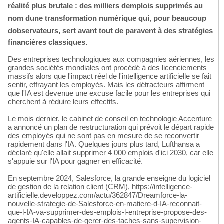
réalité plus brutale : des milliers demplois supprimés au
nom dune transformation numérique qui, pour beaucoup
dobservateurs, sert avant tout de paravent à des stratégies
financières classiques.
Des entreprises technologiques aux compagnies aériennes, les
grandes sociétés mondiales ont procédé à des licenciements
massifs alors que l'impact réel de l'intelligence artificielle se fait
sentir, effrayant les employés. Mais les détracteurs affirment
que l'IA est devenue une excuse facile pour les entreprises qui
cherchent à réduire leurs effectifs.
Le mois dernier, le cabinet de conseil en technologie Accenture
a annoncé un plan de restructuration qui prévoit le départ rapide
des employés qui ne sont pas en mesure de se reconvertir
rapidement dans l'IA. Quelques jours plus tard, Lufthansa a
déclaré qu'elle allait supprimer 4 000 emplois d'ici 2030, car elle
s'appuie sur l'IA pour gagner en efficacité.
En septembre 2024, Salesforce, la grande enseigne du logiciel
de gestion de la relation client (CRM), https://intelligence-
artificielle.developpez.com/actu/362847/Dreamforce-la-
nouvelle-strategie-de-Salesforce-en-matiere-d-IA-reconnait-
que-l-IA-va-supprimer-des-emplois-l-entreprise-propose-des-
agents-IA-capables-de-gerer-des-taches-sans-supervision-