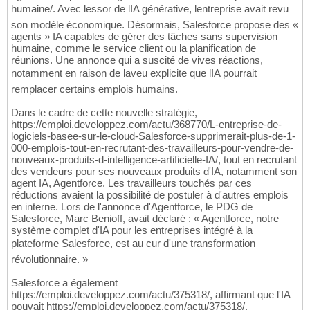
humaine/. Avec lessor de lIA générative, lentreprise avait revu
son modèle économique. Désormais, Salesforce propose des «
agents » IA capables de gérer des tâches sans supervision
humaine, comme le service client ou la planification de
réunions. Une annonce qui a suscité de vives réactions,
notamment en raison de laveu explicite que lIA pourrait
remplacer certains emplois humains.
Dans le cadre de cette nouvelle stratégie,
https://emploi.developpez.com/actu/368770/L-entreprise-de-
logiciels-basee-sur-le-cloud-Salesforce-supprimerait-plus-de-1-
000-emplois-tout-en-recrutant-des-travailleurs-pour-vendre-de-
nouveaux-produits-d-intelligence-artificielle-IA/, tout en recrutant
des vendeurs pour ses nouveaux produits d'IA, notamment son
agent IA, Agentforce. Les travailleurs touchés par ces
réductions avaient la possibilité de postuler à d'autres emplois
en interne. Lors de l'annonce d'Agentforce, le PDG de
Salesforce, Marc Benioff, avait déclaré : « Agentforce, notre
système complet d'IA pour les entreprises intégré à la
plateforme Salesforce, est au cur d'une transformation
révolutionnaire. »
Salesforce a également
https://emploi.developpez.com/actu/375318/, affirmant que l'IA
pouvait https://emploi.developpez.com/actu/375318/.