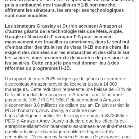
puis a embauché des travailleurs H1-B bon marché,
affirment les sénateurs, les entreprises technologiques
sont sous enquêtes
Les sénateurs Grassley et Durbin accusent Amazon et
d'autres géants de la technologie tels que Meta, Apple,
Google et Microsoft d'invoquer l'IA pour licencier
massivement des travailleurs américains, dans le seul but
d'embaucher des titulaires de visas H-1B moins chers. Ils
exigent des données sur les embauches et des détails sur
les salaires, dans un contexte de craintes de pression sur
les salaires. Cette enquête pourrait donner lieu à des
réformes du programme H-1B.
Un rapport de mars 2025 indique que le géant du commerce
électronique Amazon prévoit de licencier jusqu'à 14 000
manageurs. Cette réduction représente une baisse de 13 % de
l'effectif mondial de manageurs d'Amazon, dont le nombre
passera de 105 770 à 91 936. Cela permettrait à Amazon
d'économiser 3,6 milliards de dollars par an. En juin dernier, le
PDG d'Amazon, Andy Jassy, a confirmé que
https://intelligence-artificielle.developpez.com/actu/373066/Le-
PDG-d-Amazon-Andy-Jassy-a-declare-que-les-effectifs-de-l-
entreprise-allaient-diminuer-dans-les-annees-a-venir-a-mesure-
qu-elle-adopterait-davantage-d-outils-et-d-agents-d-IA-
generative/. "
Nous aurons besoin de moins de personnes pour