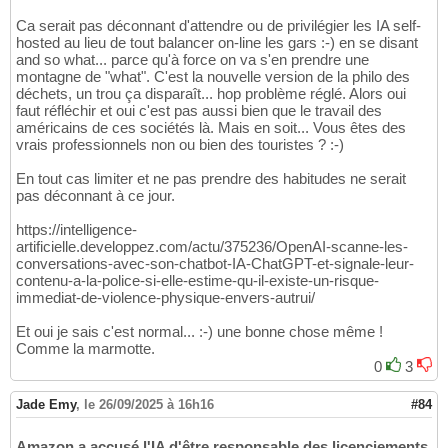
Ca serait pas déconnant d'attendre ou de privilégier les IA self-
hosted au lieu de tout balancer on-line les gars :-) en se disant
and so what... parce qu'à force on va s'en prendre une
montagne de "what". C'est la nouvelle version de la philo des
déchets, un trou ça disparaît... hop problème réglé. Alors oui
faut réfléchir et oui c'est pas aussi bien que le travail des
américains de ces sociétés là. Mais en soit... Vous êtes des
vrais professionnels non ou bien des touristes ? :-)
En tout cas limiter et ne pas prendre des habitudes ne serait
pas déconnant à ce jour.
https://intelligence-
artificielle.developpez.com/actu/375236/OpenAI-scanne-les-
conversations-avec-son-chatbot-IA-ChatGPT-et-signale-leur-
contenu-a-la-police-si-elle-estime-qu-il-existe-un-risque-
immediat-de-violence-physique-envers-autrui/
Et oui je sais c'est normal... :-) une bonne chose même !
Comme la marmotte.
0
3
Jade Emy
,
le 26/09/2025 à 16h16
#84
Amazon a accusé l'IA d'être responsable des licenciements,