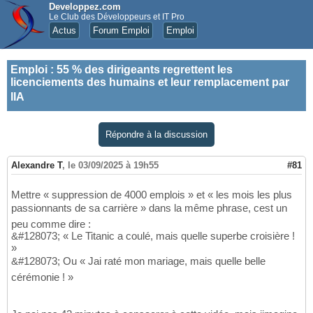
Developpez.com
Le Club des Développeurs et IT Pro
Actus
Forum Emploi
Emploi
Emploi
:
55 % des dirigeants regrettent les
licenciements des humains et leur remplacement par
lIA
Répondre à la discussion
Alexandre T
,
le 03/09/2025 à 19h55
#81
Mettre « suppression de 4000 emplois » et « les mois les plus
passionnants de sa carrière » dans la même phrase, cest un
peu comme dire :
&#128073; « Le Titanic a coulé, mais quelle superbe croisière !
»
&#128073; Ou « Jai raté mon mariage, mais quelle belle
cérémonie ! »