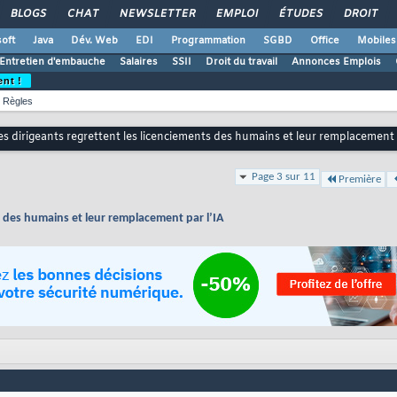
BLOGS
CHAT
NEWSLETTER
EMPLOI
ÉTUDES
DROIT
oft
Java
Dév. Web
EDI
Programmation
SGBD
Office
Mobiles
Entretien d'embauche
Salaires
SSII
Droit du travail
Annonces Emplois
ent !
Règles
s dirigeants regrettent les licenciements des humains et leur remplacement 
Page 3 sur 11
Première
s des humains et leur remplacement par l’IA