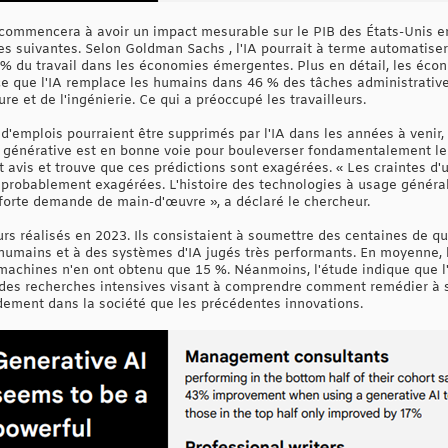
 commencera à avoir un impact mesurable sur le PIB des États-Unis en
ées suivantes. Selon Goldman Sachs , l'IA pourrait à terme automatise
% du travail dans les économies émergentes. Plus en détail, les éco
ce que l'IA remplace les humains dans 46 % des tâches administrative
re et de l'ingénierie. Ce qui a préoccupé les travailleurs.
d'emplois pourraient être supprimés par l'IA dans les années à venir,
A générative est en bonne voie pour bouleverser fondamentalement le 
avis et trouve que ces prédictions sont exagérées. « Les craintes d'u
robablement exagérées. L'histoire des technologies à usage général 
forte demande de main-d'œuvre », a déclaré le chercheur.
eurs réalisés en 2023. Ils consistaient à soumettre des centaines de 
 humains et à des systèmes d'IA jugés très performants. En moyenne,
machines n'en ont obtenu que 15 %. Néanmoins, l'étude indique que l
 des recherches intensives visant à comprendre comment remédier à 
pidement dans la société que les précédentes innovations.