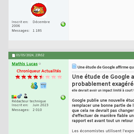
Inscrit en
Décembre
2006
Messages
1 185
01/05/2024,
23h52
Mathis Lucas
Une étude de Google affirme que
Chroniqueur Actualités
Une étude de Google af
probablement exagéré
elle devrait avoir un impact limité à court
Google publie une nouvelle étude
Rédacteur technique
Inscrit en
Juin 2023
remplacer une bonne partie de la
Messages
2 010
que cela ne devrait pas changer 
d'effectuer de manière fiable un
rapport est avant tout un retour
Les économistes utilisent l'expr