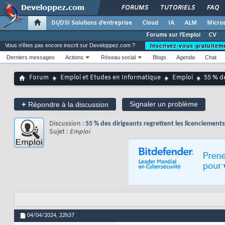
FORUMS
TUTORIELS
FAQ
DI/DSI Solutions d'entreprise
Cloud
IA
ALM
Micros
Forums sur l'Emploi
CV
Vous n'êtes pas encore inscrit sur Developpez.com ?
Inscrivez-vous gratuitem
Derniers messages
Actions
Réseau social
Blogs
Agenda
Chat
Forum
Emploi et Etudes en Informatique
Emploi
55 % de
+
Signaler un problème
Répondre à la discussion
Discussion :
55 % des dirigeants regrettent les licenciement
Sujet :
Emploi
04/04/2024,
22h37