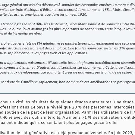
usage général ont mis des décennies à stimuler des économies entières. Le moteur élec
emière centrale électrique d'Edison a commencé à fonctionner en 1881. Mais l'électrif
uctivité des usines américaines que dans les années 1920.
s technologies se sont diffusées lentement, nécessitant souvent de nouvelles infrastru
ues. En outre, leurs avantages les plus importants ne sont apparus que lorsque les uti
 et de les mettre en place.
e croire que les effets de l'IA générative se manifesteront plus rapidement que ceux d
infrastructure nécessaire est déjà en place. Une fois les nouveaux systèmes d'IA génér
aussi rapidement que les pages Web et les applications.
nt d'applications puissantes utilisant cette technologie sont immédiatement disponib
l connecté à Internet. D'autres sont disponibles sur abonnement. Cette large disponib
logie et aux développeurs qui souhaitent créer de nouveaux outils à l'aide de celle-ci.
 continue de s'améliorer rapidement, bon nombre de ces améliorations se propageront
ercheur a cité les résultats de quelques études antérieures. Une étud
rofessions dans 14 pays a révélé que 28 % des personnes interrogées u
 soutien de la part de leur organisation. Parmi les utilisateurs de l'I
 40 % avec des outils interdits. Au moins 71 % des utilisateurs ont d
eux ont indiqué qu'ils se sentaient plus engagés grâce à elle.
ilisation de l'IA générative est déjà presque universelle. En juin 202