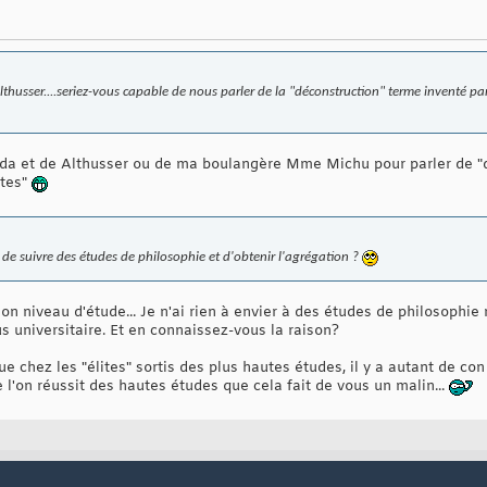
Althusser....seriez-vous capable de nous parler de la "déconstruction" terme inventé p
ida et de Althusser ou de ma boulangère Mme Michu pour parler de "dé
stes"
e suivre des études de philosophie et d'obtenir l'agrégation ?
n niveau d'étude... Je n'ai rien à envier à des études de philosophie 
 universitaire. Et en connaissez-vous la raison?
ue chez les "élites" sortis des plus hautes études, il y a autant de con q
 l'on réussit des hautes études que cela fait de vous un malin...