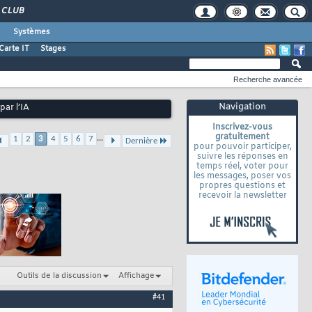
CLUB
Systèmes
Carte IT
Stages
Recherche avancée
Navigation
par l’IA
Inscrivez-vous
gratuitement
...
1
2
3
4
5
6
7
Dernière
pour pouvoir participer,
suivre les réponses en
temps réel, voter pour
les messages, poser vos
propres questions et
recevoir la newsletter
Outils de la discussion
Affichage
#41