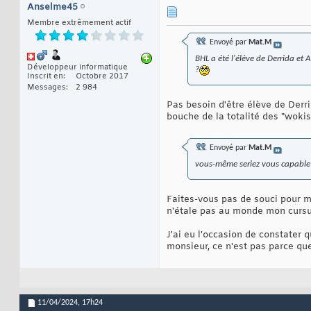
Anselme45
Membre extrêmement actif
Envoyé par
Mat.M
BHL a été l'élève de Derrida et 
Développeur informatique
?
Inscrit en
Octobre 2017
Messages
2 984
Pas besoin d'être élève de Derr
bouche de la totalité des "woki
Envoyé par
Mat.M
vous-même seriez vous capable d
Faites-vous pas de souci pour mo
n'étale pas au monde mon cursus
J'ai eu l'occasion de constater q
monsieur, ce n'est pas parce que
11/04/2024,
17h24