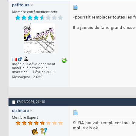
petitours
Membre extrêmement actif
«pourrait remplacer toutes les f
Il a jamais du faire grand chos
Ingénieur développement
matériel électronique
Inscrit en
Février 2003
Messages
2 059
17/04/2024,
21h40
olsimare
Membre Expert
Si l'IA pouvait remplacer tous l
moi je dis ok.