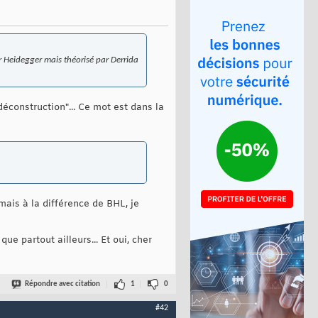
ar Heidegger mais théorisé par Derrida
construction"... Ce mot est dans la
mais à la différence de BHL, je
ue partout ailleurs... Et oui, cher
Répondre avec citation
1
0
#42