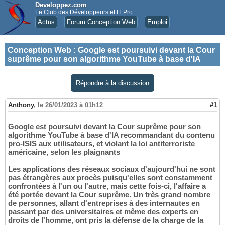
Developpez.com
Le Club des Développeurs et IT Pro
Actus
Forum Conception Web
Emploi
Conception Web
:
Google est poursuivi devant la Cour
suprême pour son algorithme YouTube à base d'IA
Répondre à la discussion
Anthony
,
le 26/01/2023 à 01h12
#1
Google est poursuivi devant la Cour suprême pour son
algorithme YouTube à base d'IA recommandant du contenu
pro-ISIS aux utilisateurs, et violant la loi antiterroriste
américaine, selon les plaignants
Les applications des réseaux sociaux d'aujourd'hui ne sont
pas étrangères aux procès puisqu'elles sont constamment
confrontées à l'un ou l'autre, mais cette fois-ci, l'affaire a
été portée devant la Cour suprême. Un très grand nombre
de personnes, allant d'entreprises à des internautes en
passant par des universitaires et même des experts en
droits de l'homme, ont pris la défense de la charge de la