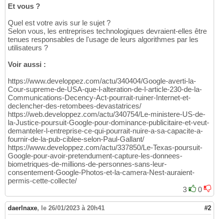
Et vous ?
Quel est votre avis sur le sujet ?
Selon vous, les entreprises technologiques devraient-elles être
tenues responsables de l'usage de leurs algorithmes par les
utilisateurs ?
Voir aussi :
https://www.developpez.com/actu/340404/Google-averti-la-
Cour-supreme-de-USA-que-l-alteration-de-l-article-230-de-la-
Communications-Decency-Act-pourrait-ruiner-Internet-et-
declencher-des-retombees-devastatrices/
https://web.developpez.com/actu/340754/Le-ministere-US-de-
la-Justice-poursuit-Google-pour-dominance-publicitaire-et-veut-
demanteler-l-entreprise-ce-qui-pourrait-nuire-a-sa-capacite-a-
fournir-de-la-pub-ciblee-selon-Paul-Gallant/
https://www.developpez.com/actu/337850/Le-Texas-poursuit-
Google-pour-avoir-pretendument-capture-les-donnees-
biometriques-de-millions-de-personnes-sans-leur-
consentement-Google-Photos-et-la-camera-Nest-auraient-
permis-cette-collecte/
3
0
daerlnaxe
,
le 26/01/2023 à 20h41
#2