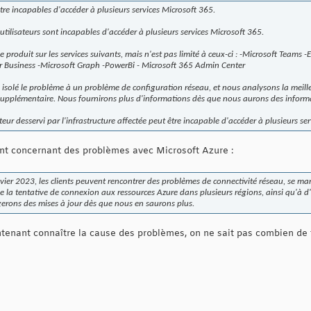
tre incapables d'accéder à plusieurs services Microsoft 365.
utilisateurs sont incapables d'accéder à plusieurs services Microsoft 365.
e produit sur les services suivants, mais n'est pas limité à ceux-ci : -Microsoft Teams
r Business -Microsoft Graph -PowerBi - Microsoft 365 Admin Center
solé le problème à un problème de configuration réseau, et nous analysons la meille
supplémentaire. Nous fournirons plus d'informations dès que nous aurons des inform
teur desservi par l'infrastructure affectée peut être incapable d'accéder à plusieurs se
ent concernant des problèmes avec Microsoft Azure :
vier 2023, les clients peuvent rencontrer des problèmes de connectivité réseau, se ma
de la tentative de connexion aux ressources Azure dans plusieurs régions, ainsi qu'à d
erons des mises à jour dès que nous en saurons plus.
enant connaître la cause des problèmes, on ne sait pas combien de t