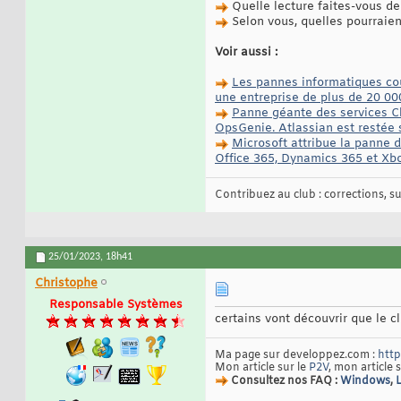
Quelle lecture faites-vous de
Selon vous, quelles pourraien
Voir aussi :
Les pannes informatiques coû
une entreprise de plus de 20 0
Panne géante des services Cl
OpsGenie. Atlassian est restée 
Microsoft attribue la panne 
Office 365, Dynamics 365 et Xbo
Contribuez au club : corrections, sug
25/01/2023,
18h41
Christophe
Responsable Systèmes
certains vont découvrir que le c
Ma page sur developpez.com :
http
Mon article sur le
P2V
, mon article 
Consultez nos FAQ :
Windows
,