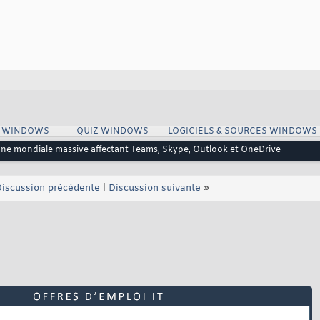
S WINDOWS
QUIZ WINDOWS
LOGICIELS & SOURCES WINDOWS
anne mondiale massive affectant Teams, Skype, Outlook et OneDrive
iscussion précédente
|
Discussion suivante
»