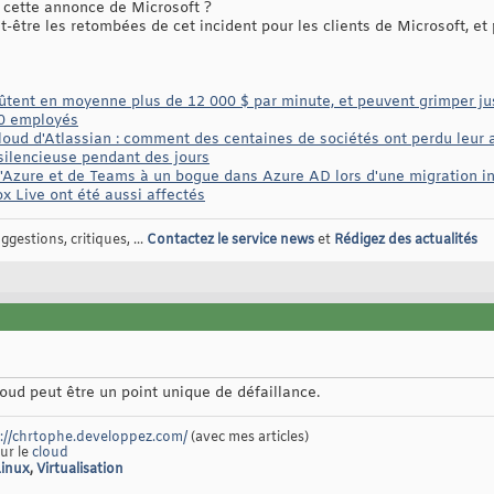
 cette annonce de Microsoft ?
t-être les retombées de cet incident pour les clients de Microsoft, et
tent en moyenne plus de 12 000 $ par minute, et peuvent grimper ju
00 employés
oud d'Atlassian : comment des centaines de sociétés ont perdu leur 
silencieuse pendant des jours
d'Azure et de Teams à un bogue dans Azure AD lors d'une migration i
x Live ont été aussi affectés
gestions, critiques, ...
Contactez le service news
et
Rédigez des actualités
loud peut être un point unique de défaillance.
://chrtophe.developpez.com/
(avec mes articles)
sur le
cloud
Linux
,
Virtualisation