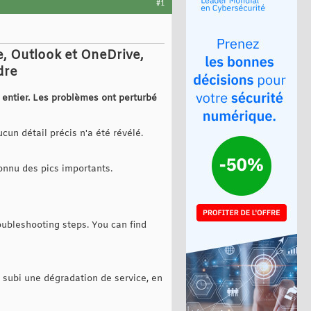
#1
e, Outlook et OneDrive,
dre
 entier. Les problèmes ont perturbé
cun détail précis n'a été révélé.
onnu des pics importants.
oubleshooting steps. You can find
 subi une dégradation de service, en