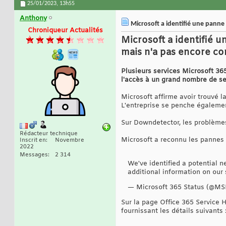
25/01/2023,
13h55
Anthony
Microsoft a identifié une panne
Chroniqueur Actualités
Microsoft a identifié 
mais n'a pas encore co
Plusieurs services Microsoft 36
l'accès à un grand nombre de s
Microsoft affirme avoir trouvé l
L'entreprise se penche égalemen
Sur Downdetector, les problèmes
Rédacteur technique
Microsoft a reconnu les pannes 
Inscrit en
Novembre
2022
Messages
2 314
We've identified a potential 
additional information on our
— Microsoft 365 Status (@M
Sur la page Office 365 Service 
fournissant les détails suivants 