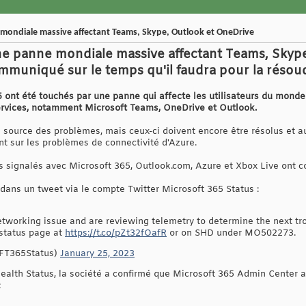
 mondiale massive affectant Teams, Skype, Outlook et OneDrive
une panne mondiale massive affectant Teams, Skyp
mmuniqué sur le temps qu'il faudra pour la résou
5 ont été touchés par une panne qui affecte les utilisateurs du monde
ervices, notamment Microsoft Teams, OneDrive et Outlook.
a source des problèmes, mais ceux-ci doivent encore être résolus et au
t sur les problèmes de connectivité d'Azure.
 signalés avec Microsoft 365, Outlook.com, Azure et Xbox Live ont c
dans un tweet via le compte Twitter Microsoft 365 Status :
networking issue and are reviewing telemetry to determine the next tr
 status page at
https://t.co/pZt32fOafR
or on SHD under MO502273.
SFT365Status)
January 25, 2023
Health Status, la société a confirmé que Microsoft 365 Admin Center a
: