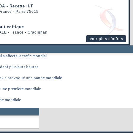
OA - Recette H/F
 France - Paris 75015
uit éditique
ALE
- France - Gradignan
Voir plus d'offres
a affecté le trafic mondial
dant plusieurs heures
ook a provoqué une panne mondiale
r une première mondiale
nne mondiale