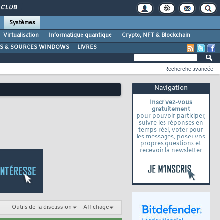
CLUB
Systèmes
Virtualisation
Informatique quantique
Crypto, NFT & Blockchain
LS & SOURCES WINDOWS
LIVRES
Recherche avancée
Navigation
Inscrivez-vous
gratuitement
pour pouvoir participer,
suivre les réponses en
temps réel, voter pour
les messages, poser vos
propres questions et
recevoir la newsletter
Outils de la discussion
Affichage