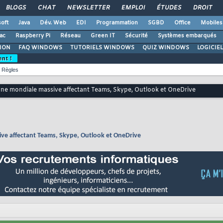
BLOGS
CHAT
NEWSLETTER
EMPLOI
ÉTUDES
DROIT
oft
Java
Dév. Web
EDI
Programmation
SGBD
Office
Mobiles
ac
Raspberry Pi
Réseau
Green IT
Sécurité
Systèmes embarqués
ION
FAQ WINDOWS
TUTORIELS WINDOWS
QUIZ WINDOWS
LOGICIE
ent !
Règles
anne mondiale massive affectant Teams, Skype, Outlook et OneDrive
ive affectant Teams, Skype, Outlook et OneDrive