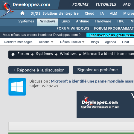
FORUMS
TUTORIELS
FAQ
DI/DSI Solutions d'entreprise
Cloud
IA
ALM
Micros
Systèmes
Windows
Linux
Arduino
Hardware
HPC
M
FORUM WINDOWS
FORUM PROGRAMMAT
Vous n'êtes pas encore inscrit sur Developpez.com ?
Inscrivez-vous gratuitem
Derniers messages
Actions
Réseau social
Blogs
Agenda
Chat
Forum
Systèmes
Windows
Microsoft a identifié une p
+
Signaler un problème
Répondre à la discussion
Discussion :
Microsoft a identifié une panne mondiale mass
Sujet :
Windows