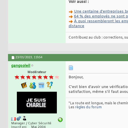
Voir aussi :
Une centaine d'entreprises b
64 % des employés ne sont p
À quoi ressembleront les empl
distance
Contribuez au club : corrections, sug
23/01/2023,
11h54
gangsoleil
Modérateur
Bonjour,
C'est bien d'avoir une vérificat
satisfaction, même s'il faut avo
"La route est longue, mais le chemin
Les
règles du forum
Manager / Cyber Sécurité
Inscrit en
Mai 2004