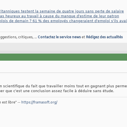
ritanniques testent la semaine de quatre jours sans perte de salaire
as heureux au travail à cause du manque d'estime de leur patron
ois de demain ? 61 % des employés changeraient d'emploi s'ils avaien
gestions, critiques, ...
Contactez le service news
et
Rédigez des actualités
ion scientifique du fait que travailler moins tout en gagnant plus perm
uer que c'est une conclusion assez facile à déduire sans étude.
 est libre" --
https://framasoft.org/