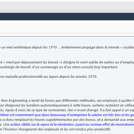
re un mal endémique depuis les 1970 ... évidemment propagé dans le monde « occident
 « mort par dépassement du travail ») désigne la mort subite de cadres ou d'employ
 surcharge de travail, d'un surmenage ou d'un stress associé trop important.
e maladie professionnelle au Japon depuis les années 1970.
e Iken Engineering a tenté de forcer, par différentes méthodes, ses employés à quitte
t en éteignant les lumières automatiquement à cette heure, certains restaient en utili
. Après 6 mois de ce type de contraintes, rien n'avait changé. Il a fait appel à un ex
blème est notamment que dans beaucoup d'entreprises le salaire est très bas et les g
ura a donc remplacé les heures supplémentaires par des bonus, et a demandé aux empl
e. Une
action ciblée sur le repos et la récréation, ayant eu comme effet de reconstruire 
er l'humeur changeante des employés et les ont rendus plus productifs.