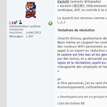
Karōshi
(extraits Wikipedia)
« Karōshi (過労死?, littéralement 
cardiaque, AVC ou suicide à la s
Le
karōshi
est reconnu comme un
(.../...)
Administrateur système
Unix/Linux
Tentatives de résolution
Inscrit en
Juillet 2012
Messages
1 597
Jinuichi Kimura, gestionnaire de
Mais même en coupant les routeu
des routeurs WiFi personnels ou 
appel à un expert en
réduction d
le salaire est très bas et les 
par des bonus, et a demandé aux
repos et la récréation, ayant eu 
changeante des employés et les 
»
ps
A titre personnel, j'ai eu vent 
économiquement, culturellement,
« Developpez.com est un groupe int
Liste des balises BB