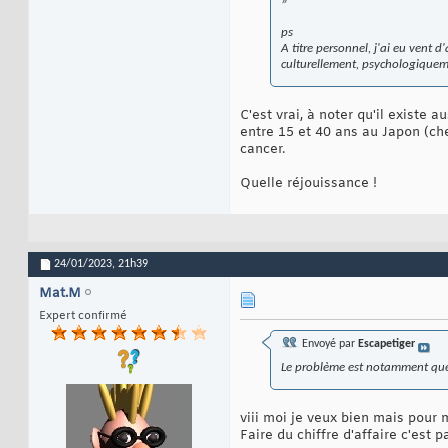
»
ps
A titre personnel, j'ai eu vent
culturellement, psychologiquemen
C'est vrai, à noter qu'il existe 
entre 15 et 40 ans au Japon (che
cancer.
Quelle réjouissance !
24/01/2023,
21h39
Mat.M
Expert confirmé
Envoyé par
Escapetiger
Le problème est notamment que d
viii moi je veux bien mais pour 
Faire du chiffre d'affaire c'est 