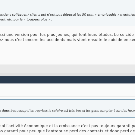
 d'anciens collègues / clients qui n'ont pas dépassé les 50 ans, « embrigadés » ment
t, etc. par le « toujours plus » .
aussi une version pour les plus jeunes, qui font leurs études. Le suicid
z nous c'est encore les accidents mais vient ensuite le suicide en sec
ans beaucoup d'entreprises le salaire est très bas et les gens comptent sur des heu
moi l'activité économique et la croissance c'est pas toujours garanti 
pas garanti pour peu que l'entreprise perd des contrats et donc perd des