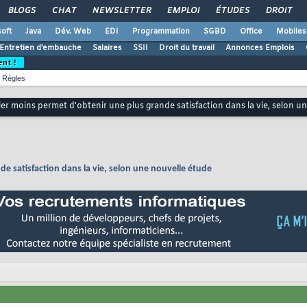
BLOGS
CHAT
NEWSLETTER
EMPLOI
ÉTUDES
DROIT
oft
Java
Dév. Web
EDI
Programmation
SGBD
Office
Mobiles
Entretien d'embauche
Salaires
SSII
Droit du travail
Annonces Emplois
ent !
Règles
ler moins permet d'obtenir une plus grande satisfaction dans la vie, selon u
de satisfaction dans la vie, selon une nouvelle étude