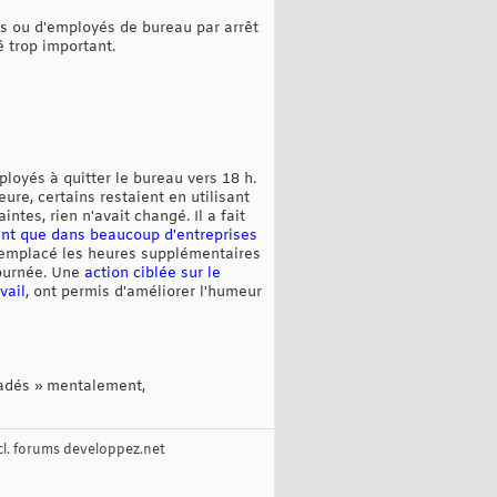
es ou d'employés de bureau par arrêt
é trop important.
loyés à quitter le bureau vers 18 h.
re, certains restaient en utilisant
tes, rien n'avait changé. Il a fait
t que dans beaucoup d'entreprises
 remplacé les heures supplémentaires
ournée. Une
action ciblée sur le
vail
, ont permis d'améliorer l'humeur
igadés » mentalement,
cl. forums developpez.net