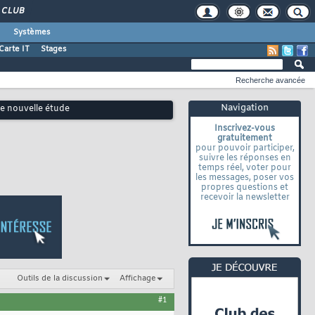
CLUB
Systèmes
Carte IT
Stages
Recherche avancée
Navigation
ne nouvelle étude
Inscrivez-vous
gratuitement
pour pouvoir participer,
suivre les réponses en
temps réel, voter pour
les messages, poser vos
propres questions et
recevoir la newsletter
Outils de la discussion
Affichage
#1