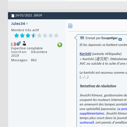
24/01/2023,
16h39
Jules34
Membre très actif
Envoyé par
Escapetiger
Et les Japonais se battent cont
Expertise comptable
Inscrit en
Décembre
Karōshi
(extraits Wikipedia)
2019
« Karōshi (過労死?, littéralement
Messages
862
AVC ou suicide à la suite d'une
Le
karōshi
est reconnu comme un
(.../...)
Tentatives de résolution
Jinuichi Kimura, gestionnaire d
coupant les routeurs internet e
en amenant des lampes portables
une spécialité japonaise.
Le pro
supplémentaires
. Jinuichi Kim
temps plus court dans la journé
surtravail
, ont permis d'amélior