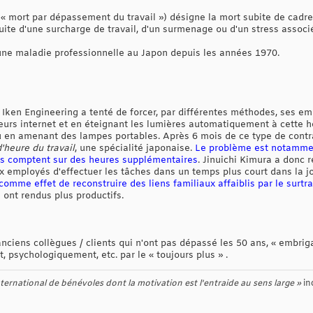
« mort par dépassement du travail ») désigne la mort subite de cadr
uite d'une surcharge de travail, d'un surmenage ou d'un stress associ
e maladie professionnelle au Japon depuis les années 1970.
 Iken Engineering a tenté de forcer, par différentes méthodes, ses emp
rs internet et en éteignant les lumières automatiquement à cette heu
en amenant des lampes portables. Après 6 mois de ce type de contrain
'heure du travail
, une spécialité japonaise.
Le problème est notammen
gens comptent sur des heures supplémentaires
. Jinuichi Kimura a donc
 employés d'effectuer les tâches dans un temps plus court dans la j
comme effet de reconstruire des liens familiaux affaiblis par le surtra
ont rendus plus productifs.
d'anciens collègues / clients qui n'ont pas dépassé les 50 ans, « embr
 psychologiquement, etc. par le « toujours plus » .
ernational de bénévoles dont la motivation est l'entraide au sens large »
in