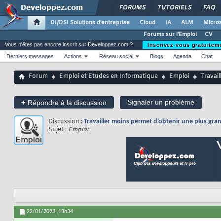
FORUMS
TUTORIELS
FAQ
DI/DSI Solutions d'entreprise
Cloud
IA
ALM
Micros
Forums sur l'Emploi
CV
Vous n'êtes pas encore inscrit sur Developpez.com ?
Inscrivez-vous gratuitem
Derniers messages
Actions
Réseau social
Blogs
Agenda
Chat
Forum
Emploi et Etudes en Informatique
Emploi
Travail
+
Signaler un problème
Répondre à la discussion
Discussion :
Travailler moins permet d'obtenir une plus gran
Sujet :
Emploi
22/01/2023,
13h34