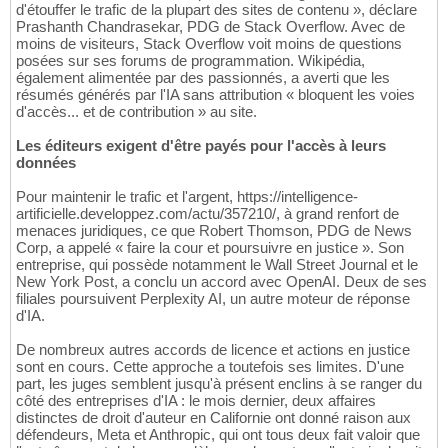
d'étouffer le trafic de la plupart des sites de contenu », déclare
Prashanth Chandrasekar, PDG de Stack Overflow. Avec de
moins de visiteurs, Stack Overflow voit moins de questions
posées sur ses forums de programmation. Wikipédia,
également alimentée par des passionnés, a averti que les
résumés générés par l'IA sans attribution « bloquent les voies
d'accès... et de contribution » au site.
Les éditeurs exigent d'être payés pour l'accès à leurs
données
Pour maintenir le trafic et l'argent, https://intelligence-
artificielle.developpez.com/actu/357210/, à grand renfort de
menaces juridiques, ce que Robert Thomson, PDG de News
Corp, a appelé « faire la cour et poursuivre en justice ». Son
entreprise, qui possède notamment le Wall Street Journal et le
New York Post, a conclu un accord avec OpenAI. Deux de ses
filiales poursuivent Perplexity AI, un autre moteur de réponse
d'IA.
De nombreux autres accords de licence et actions en justice
sont en cours. Cette approche a toutefois ses limites. D'une
part, les juges semblent jusqu'à présent enclins à se ranger du
côté des entreprises d'IA : le mois dernier, deux affaires
distinctes de droit d'auteur en Californie ont donné raison aux
défendeurs, Meta et Anthropic, qui ont tous deux fait valoir que