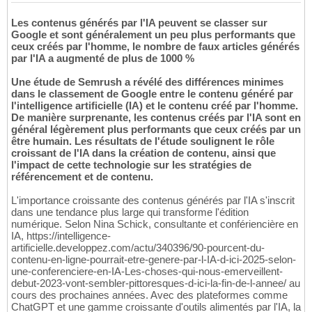
Les contenus générés par l'IA peuvent se classer sur
Google et sont généralement un peu plus performants que
ceux créés par l'homme, le nombre de faux articles générés
par l'IA a augmenté de plus de 1000 %
Une étude de Semrush a révélé des différences minimes
dans le classement de Google entre le contenu généré par
l'intelligence artificielle (IA) et le contenu créé par l'homme.
De manière surprenante, les contenus créés par l'IA sont en
général légèrement plus performants que ceux créés par un
être humain. Les résultats de l'étude soulignent le rôle
croissant de l'IA dans la création de contenu, ainsi que
l'impact de cette technologie sur les stratégies de
référencement et de contenu.
L'importance croissante des contenus générés par l'IA s'inscrit
dans une tendance plus large qui transforme l'édition
numérique. Selon Nina Schick, consultante et confériencière en
IA, https://intelligence-
artificielle.developpez.com/actu/340396/90-pourcent-du-
contenu-en-ligne-pourrait-etre-genere-par-l-IA-d-ici-2025-selon-
une-conferenciere-en-IA-Les-choses-qui-nous-emerveillent-
debut-2023-vont-sembler-pittoresques-d-ici-la-fin-de-l-annee/ au
cours des prochaines années. Avec des plateformes comme
ChatGPT et une gamme croissante d'outils alimentés par l'IA, la