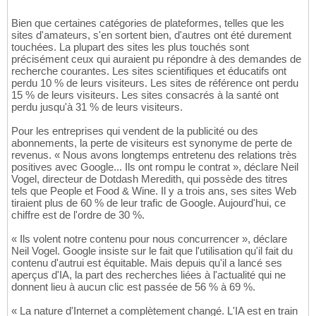
Bien que certaines catégories de plateformes, telles que les
sites d'amateurs, s'en sortent bien, d'autres ont été durement
touchées. La plupart des sites les plus touchés sont
précisément ceux qui auraient pu répondre à des demandes de
recherche courantes. Les sites scientifiques et éducatifs ont
perdu 10 % de leurs visiteurs. Les sites de référence ont perdu
15 % de leurs visiteurs. Les sites consacrés à la santé ont
perdu jusqu'à 31 % de leurs visiteurs.
Pour les entreprises qui vendent de la publicité ou des
abonnements, la perte de visiteurs est synonyme de perte de
revenus. « Nous avons longtemps entretenu des relations très
positives avec Google... Ils ont rompu le contrat », déclare Neil
Vogel, directeur de Dotdash Meredith, qui possède des titres
tels que People et Food & Wine. Il y a trois ans, ses sites Web
tiraient plus de 60 % de leur trafic de Google. Aujourd'hui, ce
chiffre est de l'ordre de 30 %.
« Ils volent notre contenu pour nous concurrencer », déclare
Neil Vogel. Google insiste sur le fait que l'utilisation qu'il fait du
contenu d'autrui est équitable. Mais depuis qu'il a lancé ses
aperçus d'IA, la part des recherches liées à l'actualité qui ne
donnent lieu à aucun clic est passée de 56 % à 69 %.
« La nature d'Internet a complètement changé. L'IA est en train