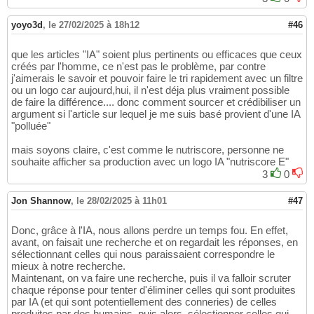
yoyo3d
,
le 27/02/2025 à 18h12
#46
que les articles "IA" soient plus pertinents ou efficaces que ceux
créés par l'homme, ce n'est pas le problème, par contre
j'aimerais le savoir et pouvoir faire le tri rapidement avec un filtre
ou un logo car aujourd,hui, il n'est déja plus vraiment possible
de faire la différence.... donc comment sourcer et crédibiliser un
argument si l'article sur lequel je me suis basé provient d'une IA
"polluée"
mais soyons claire, c'est comme le nutriscore, personne ne
souhaite afficher sa production avec un logo IA "nutriscore E"
3
0
Jon Shannow
,
le 28/02/2025 à 11h01
#47
Donc, grâce à l'IA, nous allons perdre un temps fou. En effet,
avant, on faisait une recherche et on regardait les réponses, en
sélectionnant celles qui nous paraissaient correspondre le
mieux à notre recherche.
Maintenant, on va faire une recherche, puis il va falloir scruter
chaque réponse pour tenter d'éliminer celles qui sont produites
par IA (et qui sont potentiellement des conneries) de celles
produites par des humains, puis alors, sélectionner celles qui