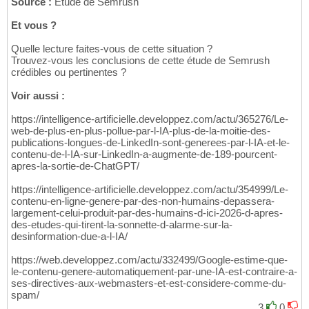
Source :
Etude de Semrush
Et vous ?
Quelle lecture faites-vous de cette situation ?
Trouvez-vous les conclusions de cette étude de Semrush
crédibles ou pertinentes ?
Voir aussi :
https://intelligence-artificielle.developpez.com/actu/365276/Le-
web-de-plus-en-plus-pollue-par-l-IA-plus-de-la-moitie-des-
publications-longues-de-LinkedIn-sont-generees-par-l-IA-et-le-
contenu-de-l-IA-sur-LinkedIn-a-augmente-de-189-pourcent-
apres-la-sortie-de-ChatGPT/
https://intelligence-artificielle.developpez.com/actu/354999/Le-
contenu-en-ligne-genere-par-des-non-humains-depassera-
largement-celui-produit-par-des-humains-d-ici-2026-d-apres-
des-etudes-qui-tirent-la-sonnette-d-alarme-sur-la-
desinformation-due-a-l-IA/
https://web.developpez.com/actu/332499/Google-estime-que-
le-contenu-genere-automatiquement-par-une-IA-est-contraire-a-
ses-directives-aux-webmasters-et-est-considere-comme-du-
spam/
3
0