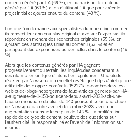
contenu généré par l'IA (69 %), en humanisant le contenu
généré par l'IA (60 %) et en n'utilisant l'IA que pour créer le
projet initial et ajouter ensuite du contenu (48 %).
Lorsque l'on demande aux spécialistes du marketing comment
ils rendent leur contenu plus original et axé sur l'expertise, ils
répondent en menant des recherches originales (55 %), en
ajoutant des statistiques utiles au contenu (53 %) et en
partageant des expériences personnelles dans le contenu (49
%).
Alors que les contenus générés par l'IA gagnent
progressivement du terrain, les inquiétudes concernant la
désinformation en ligne s'intensifient également. Une étude
réalisée par Newsguard a en effet révélé que https://intelligence-
artificielle.developpez.com/actu/352171/Le-nombre-de-sites-
web-et-de-blogs-hebergeant-de-faux-articles-generes-par-l-IA-
a-augmente-de-1-150-pourcent-depuis-avril-2023-soit-une-
hausse-mensuelle-de-plus-de-143-pourcent-selon-une-etude-
de-Newsguard/ entre avril et décembre 2023, avec une
augmentation mensuelle de plus de 143 %. La prolifération
rapide de ce type de contenu soulève des questions sur
l'authenticité, la responsabilité et l'avenir de l'information sur
internet.