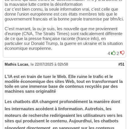
la mauvaise lutte contre la désinformation
car c'est bien connu, la seule information vrai, c'est celle que
donne l'union européenne est ces états membres tels que le
gouvernement francais et la bonne parole transmise par bfm/lci.
C'est marrant, la ou je suis, les nouvelle que me proviennent
d'europe (CNA, The Straits Times) sont radicalement différente
de ce que la presse française raconte (france info), en
particulier sur Donald Trump, la guerre en ukraine et la situation
économique européenne.
4
2
Mathis Lucas
,
le 22/07/2025 à 02h58
#51
L'IA est en train de tuer le Web. Elle ruine le trafic et le
modèle économique des sites Web, tout en transformant la
toile en une immense base de contenus recyclés par des
machines sans originalité
Les chatbots dIA changent profondément la manière dont
les internautes accèdent à linformation. Autrefois, les
moteurs de recherche redirigeaient les utilisateurs vers les
sites qui produisent le contenu. Aujourdhui, les chatbots
répondent directement, en sappuyant sur les contenus