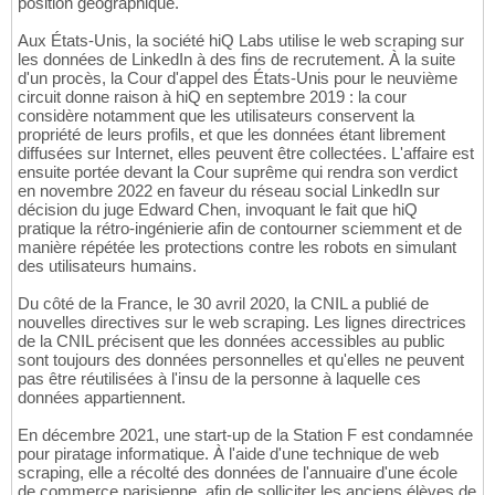
position géographique.
Aux États-Unis, la société hiQ Labs utilise le web scraping sur
les données de LinkedIn à des fins de recrutement. À la suite
d'un procès, la Cour d'appel des États-Unis pour le neuvième
circuit donne raison à hiQ en septembre 2019 : la cour
considère notamment que les utilisateurs conservent la
propriété de leurs profils, et que les données étant librement
diffusées sur Internet, elles peuvent être collectées. L'affaire est
ensuite portée devant la Cour suprême qui rendra son verdict
en novembre 2022 en faveur du réseau social LinkedIn sur
décision du juge Edward Chen, invoquant le fait que hiQ
pratique la rétro-ingénierie afin de contourner sciemment et de
manière répétée les protections contre les robots en simulant
des utilisateurs humains.
Du côté de la France, le 30 avril 2020, la CNIL a publié de
nouvelles directives sur le web scraping. Les lignes directrices
de la CNIL précisent que les données accessibles au public
sont toujours des données personnelles et qu'elles ne peuvent
pas être réutilisées à l'insu de la personne à laquelle ces
données appartiennent.
En décembre 2021, une start-up de la Station F est condamnée
pour piratage informatique. À l'aide d'une technique de web
scraping, elle a récolté des données de l'annuaire d'une école
de commerce parisienne, afin de solliciter les anciens élèves de