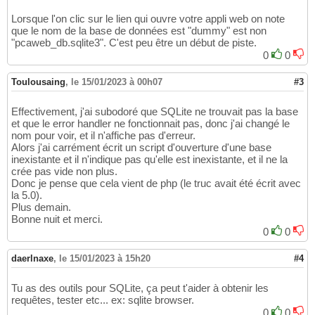
// Boutons de développement de la 
table
 des 
29
Lorsque l'on clic sur le lien qui ouvre votre appli web on note
echo 
'<p align="right"><font face="Verdana" 
30
que le nom de la base de données est "dummy" est non
echo 
'[<a href="pcaweb_table_of_contents_loa
31
"pcaweb_db.sqlite3". C'est peu être un début de piste.
echo 
'[<a href="pcaweb_table_of_contents_loa
32
0
0
echo 
'[<a href="pcaweb_table_of_contents_loa
33
echo 
'</font></p><center>'
;

34
Toulousaing
,
le 15/01/2023 à 00h07
#3
35
// 
On
 se connecte à la base de données

36
$dbname = 
"pcaweb_db.sqlite3"
;

37
Effectivement, j'ai subodoré que SQLite ne trouvait pas la base
$base = new SQLite3
(
$dbname, 0666
)
38
et que le error handler ne fonctionnait pas, donc j'ai changé le
if
(
!$base
)
39
nom pour voir, et il n'affiche pas d'erreur.
{
40
Alors j'ai carrément écrit un script d'ouverture d'une base
	$errorNr   = $base->lastErrorCode
(
)
;

inexistante et il n'indique pas qu'elle est inexistante, et il ne la
41
crée pas vide non plus.
	$errorText = $base->lastErrorMsg
(
)
;

42
Donc je pense que cela vient de php (le truc avait été écrit avec
	echo 
"Erreur $errorNr à l'ouverture 
43
la 5.0).
	exit
(
1
)
44
Plus demain.
}
45
Bonne nuit et merci.
// lecture de la 
table
 des titres et sous-ti
46
0
0
$dbTable = 
"titres"
;

47
$query = 
"SELECT numero, textUsed, texte FRO
48
daerlnaxe
,
le 15/01/2023 à 15h20
#4
$result = $base->query
(
$query
)
49
if
(
!$result
)
50
{
51
Tu as des outils pour SQLite, ça peut t'aider à obtenir les
	$errorText = $base->lastErrorMsg
(
)
;

52
requêtes, tester etc... ex: sqlite browser.
	$errorNr   = $base->lastErrorCode
(
)
;

53
0
0