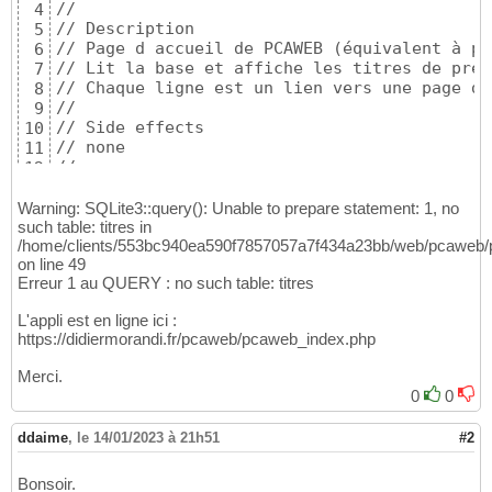
//

4
// Description

5
// Page d accueil de PCAWEB 
(
équivalent à pc
6
// Lit la base et affiche les titres de prem
7
// Chaque ligne est un lien vers une page de
8
//

9
// Side effects

10
// none

11
//

12
// Revision History

13
// v1.0-
0
19
-fev-
2013
 DMo création à partir 
14
Warning: SQLite3::query(): Unable to prepare statement: 1, no
// v1.1-
0
25
-fev-
2013
 DMo conversion à SQLit
such table: titres in
15
/home/clients/553bc940ea590f7857057a7f434a23bb/web/pcaweb/
//-

16
on line 49
17
Erreur 1 au QUERY : no such table: titres
// Contrôle de la disponibilité de SQLite 
3
18
if
(
!class_exists
(
'SQLite3'
)
)
 die
(
"%PCAWEB-F
19
L'appli est en ligne ici :
20
https://didiermorandi.fr/pcaweb/pcaweb_index.php
21
include
"pcaweb_index_inc.html"
;

22
Merci.
echo 
"<tr>"
;

23
0
0
echo 
"<td>"
;

24
25
ddaime
,
le 14/01/2023 à 21h51
#2
// activation de l error login php 
(
sauf les
26
error_reporting
(
E_ALL ^ E_NOTICE
)
;

27
Bonsoir.
28