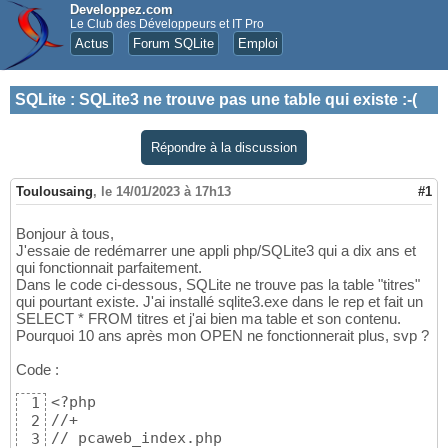
Developpez.com
Le Club des Développeurs et IT Pro
Actus
Forum SQLite
Emploi
SQLite
:
SQLite3 ne trouve pas une table qui existe :-(
Répondre à la discussion
Toulousaing
,
le 14/01/2023 à 17h13
#1
Bonjour à tous,
J'essaie de redémarrer une appli php/SQLite3 qui a dix ans et
qui fonctionnait parfaitement.
Dans le code ci-dessous, SQLite ne trouve pas la table "titres"
qui pourtant existe. J'ai installé sqlite3.exe dans le rep et fait un
SELECT * FROM titres et j'ai bien ma table et son contenu.
Pourquoi 10 ans après mon OPEN ne fonctionnerait plus, svp ?
Code :
<?php

1
//+

2
// pcaweb_index.php

3