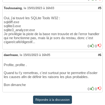
	echo 
"Erreur $errorNr au QUERY : $er
54
	exit
(
1
)
55
Toulousaing
,
le 15/01/2023 à 16h03
#5
}
56
Oui, j'ai touvé les SQLite Tools W32 :
sqldiff.exe
sqllite3.exe
sqlite3_analyzer.exe
Je privilégie la piste de la base non trouvée et de l'error handler
qui ne fonctionne pas, mais là je sors du restau, donc c'est
cigare/café/digestif...
0
0
daerlnaxe
,
le 15/01/2023 à 16h05
#6
Profite, profite .
Quand tu t'y remettras, c'est surtout pour te permettre d'isoler
les causes afin de définir les raisons les plus probables.
Bon dimanche
0
0
Répondre à la discussion