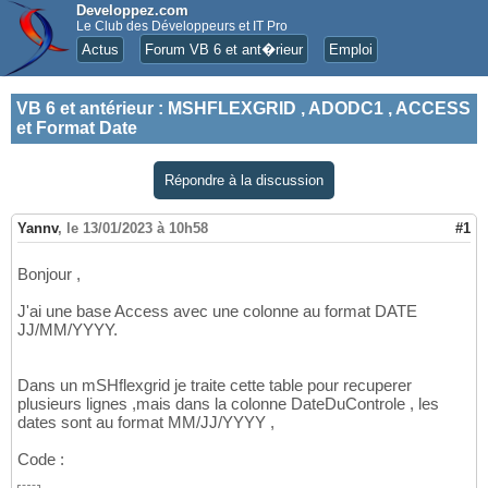
Developpez.com
Le Club des Développeurs et IT Pro
Actus
Forum VB 6 et ant�rieur
Emploi
VB 6 et antérieur
:
MSHFLEXGRID , ADODC1 , ACCESS
et Format Date
Répondre à la discussion
Yannv
,
le 13/01/2023 à 10h58
#1
Bonjour ,
J'ai une base Access avec une colonne au format DATE
JJ/MM/YYYY.
Dans un mSHflexgrid je traite cette table pour recuperer
plusieurs lignes ,mais dans la colonne DateDuControle , les
dates sont au format MM/JJ/YYYY ,
Code :