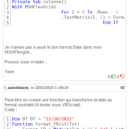
Private
Sub
 colonne
(
)
1
With
 MSHFlexGrid1

2
For
 I = 
0
To
 .Rows - 
1
3
                   .TextMatrix
(
I, 
2
)
 = Format
4
End
If
5
Je n'arrive pas à avoir le bon format Date dans mon
MSHFlexgrid ,
Pouvez vous m'aider ,
Yann
0
0
l_autodidacte
,
le 22/01/2023 à 16h19
#2
Peut-être en créant une fonction qui transforme la date au
format souhaité (A tester sous VBScript)
Code :
Dim
 DT DT = 
"12/28/2022"
1
Function
 Format_FR
(
strTxt
)
2