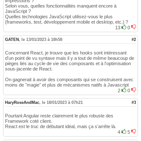
impressions ?
Selon vous, quelles fonctionnalités manquent encore à
JavaScript ?
Quelles technologies JavaScript utilisez-vous le plus
(frameworks, test, développement mobile et desktop, etc.) ?
13
0
GATEN
,
le 13/01/2023 à 18h58
#2
Concernant React, je trouve que les hooks sont intéressant
d'un point de vu syntaxe mais il y a tout de même beaucoup de
pièges liés au cycle de vie des composants et à l'optimisation
sous-jacente de React.
On gagnerait à avoir des composants qui se construisent avec
moins de "magie" et plus de mécanismes natifs à Javascript
2
0
HaryRoseAndMac
,
le 18/01/2023 à 07h21
#3
Pourtant Angular reste clairement le plus robuste des
Framework coté client.
React est le truc de débutant idéal, mais ça s'arrête là.
4
5