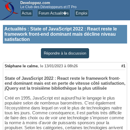
Developpez.com
Le Club des Développeurs et IT Pro
Actus
Forum Actualit�s
Emploi
Actualités
:
State of JavaScript 2022 : React reste le
framework front-end dominant mais décline niveau
satisfaction
Répondre à la discussion
Stéphane le calme
,
le 13/01/2023 à 08h26
#1
State of JavaScript 2022 : React reste le framework front-
end dominant mais est en perte de vitesse côté satisfaction,
jQuery est la troisième bibliothèque la plus utilisée
Créé en 1995, JavaScript est aujourd'hui le langage le plus
populaire selon de nombreux baromètres. C'est également
l'écosystème dans lequel on voit le plus de technologies naitre
tous les jours. Comme conséquence, il est parfois très difficile
de faire des choix ou de voir une technologie s'imposer comme
la norme à moins d'avoir de puissants sponsors pour la
propulser. Selon les catégories, certaines technologies arrivent