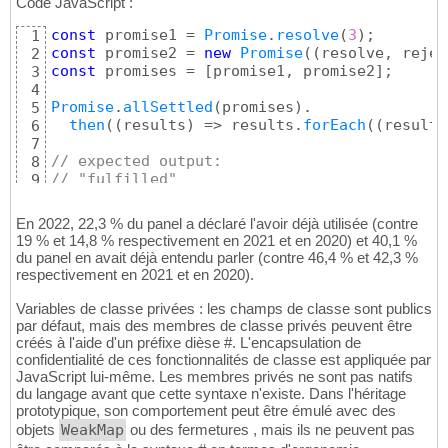
Code JavaScript :
const
 promise1 = 
Promise
.
resolve
(
3
)
1
const
 promise2 = 
new
Promise
(
(
resolve, rejec
2
const
 promises = 
[
promise1, promise2
]
; 

3
4
Promise
.
allSettled
(
promises
)
. 

5
then
(
(
results
)
 => results.
forEach
(
(
result
)
6
7
// expected output: 
8
// "fulfilled" 
9
// "rejected"
10
En 2022, 22,3 % du panel a déclaré l'avoir déjà utilisée (contre
19 % et 14,8 % respectivement en 2021 et en 2020) et 40,1 %
du panel en avait déjà entendu parler (contre 46,4 % et 42,3 %
respectivement en 2021 et en 2020).
Variables de classe privées : les champs de classe sont publics
par défaut, mais des membres de classe privés peuvent être
créés à l'aide d'un préfixe dièse #. L'encapsulation de
confidentialité de ces fonctionnalités de classe est appliquée par
JavaScript lui-même. Les membres privés ne sont pas natifs
du langage avant que cette syntaxe n'existe. Dans l'héritage
prototypique, son comportement peut être émulé avec des
objets
WeakMap
ou des fermetures , mais ils ne peuvent pas