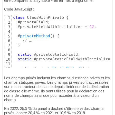
être comparés à la syntaxe # en termes d'ergonomie.
Code JavaScript :
class
 ClassWithPrivate 
{
1
  #privateField;

2
  #privateFieldWithInitializer = 
42
;

3
4
  #
privateMethod
(
)
{
5
// …
6
}
7
8
static
 #privateStaticField;

9
static
 #privateStaticFieldWithInitializer 
10
11
static
 #
privateStaticMethod
(
)
{
12
// …
13
}
14
Les champs privés incluent les champs d'instance privés et les
}
champs statiques privés. Les champs privés sont accessibles
15
sur le constructeur de classe depuis l'intérieur de la déclaration
de classe elle-même. Ils sont utilisés pour la déclaration des
noms de champs ainsi que pour accéder à la valeur d'un
champ.
En 2022, 25,9 % du panel a déclaré s'être servi des champs
privés, contre 20,4 % en 2021 et 10,9 % en 2019.