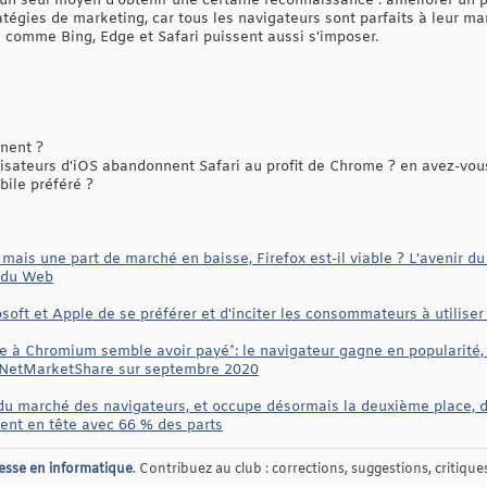
un seul moyen d'obtenir une certaine reconnaissance : améliorer un peu
tégies de marketing, car tous les navigateurs sont parfaits à leur ma
comme Bing, Edge et Safari puissent aussi s'imposer.
inent ?
ilisateurs d'iOS abandonnent Safari au profit de Chrome ? en avez-vous
ile préféré ?
ais une part de marché en baisse, Firefox est-il viable ? L'avenir du
é du Web
oft et Apple de se préférer et d'inciter les consommateurs à utiliser
 à Chromium semble avoir payé*: le navigateur gagne en popularité, 
de NetMarketShare sur septembre 2020
du marché des navigateurs, et occupe désormais la deuxième place, de
ent en tête avec 66 % des parts
esse en informatique
. Contribuez au club : corrections, suggestions, critiques,