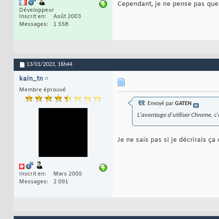
Cependant, je ne pense pas que
Développeur
Inscrit en
Août 2003
Messages
1 558
13/01/2023,
16h44
kain_tn
Membre éprouvé
Envoyé par
GATEN
L'avantage d'utiliser Chrome, c
Je ne sais pas si je décrirais ç
Inscrit en
Mars 2005
Messages
2 091