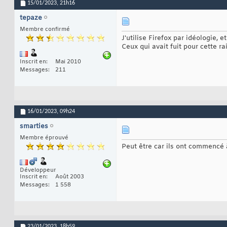
15/01/2023,
21h16
tepaze
Membre confirmé
J'utilise Firefox par idéologie,
Ceux qui avait fuit pour cette r
Inscrit en
Mai 2010
Messages
211
16/01/2023,
09h24
smarties
Membre éprouvé
Peut être car ils ont commencé 
Développeur
Inscrit en
Août 2003
Messages
1 558
23/01/2023,
18h59