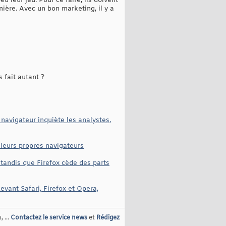
 leur jeu. Pour ce faire, ils doivent
nière. Avec un bon marketing, il y a
 fait autant ?
 navigateur inquiète les analystes,
 leurs propres navigateurs
tandis que Firefox cède des parts
vant Safari, Firefox et Opera,
 ...
Contactez le service news
et
Rédigez