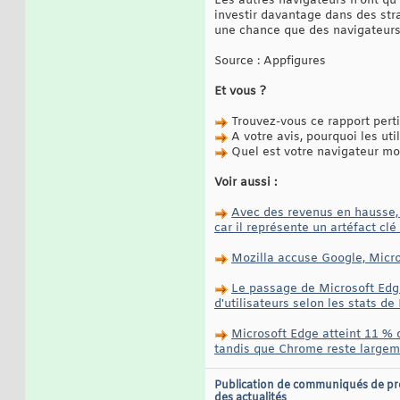
Les autres navigateurs n'ont qu'
investir davantage dans des stra
une chance que des navigateurs 
Source : Appfigures
Et vous ?
Trouvez-vous ce rapport pert
A votre avis, pourquoi les ut
Quel est votre navigateur mob
Voir aussi :
Avec des revenus en hausse, m
car il représente un artéfact cl
Mozilla accuse Google, Micros
Le passage de Microsoft Edge
d'utilisateurs selon les stats 
Microsoft Edge atteint 11 % 
tandis que Chrome reste largem
Publication de communiqués de pr
des actualités