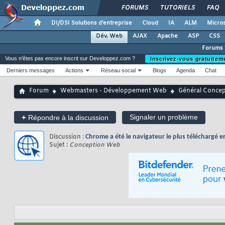
FORUMS
TUTORIELS
FAQ
DI/DSI Solutions d'entreprise
Cloud
IA
ALM
Micros
Dév. Web
AJAX
Apache
ASP
CSS
Forums
Vous n'êtes pas encore inscrit sur Developpez.com ?
Inscrivez-vous gratuitem
Derniers messages
Actions
Réseau social
Blogs
Agenda
Chat
Forum
Webmasters - Développement Web
Général Conce
+
Signaler un problème
Répondre à la discussion
Discussion :
Chrome a été le navigateur le plus téléchargé e
Sujet :
Conception Web