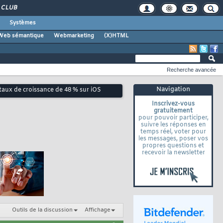
CLUB
Systèmes
Web sémantique
Webmarketing
(X)HTML
Recherche avancée
Navigation
 taux de croissance de 48 % sur iOS
Inscrivez-vous
gratuitement
pour pouvoir participer,
suivre les réponses en
temps réel, voter pour
les messages, poser vos
propres questions et
recevoir la newsletter
Outils de la discussion
Affichage