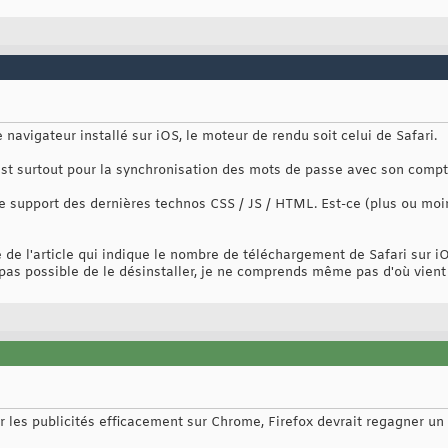
 navigateur installé sur iOS, le moteur de rendu soit celui de Safari.
'est surtout pour la synchronisation des mots de passe avec son comp
de support des dernières technos CSS / JS / HTML. Est-ce (plus ou moins
de l'article qui indique le nombre de téléchargement de Safari sur iO
st pas possible de le désinstaller, je ne comprends même pas d'où vient 
 les publicités efficacement sur Chrome, Firefox devrait regagner un