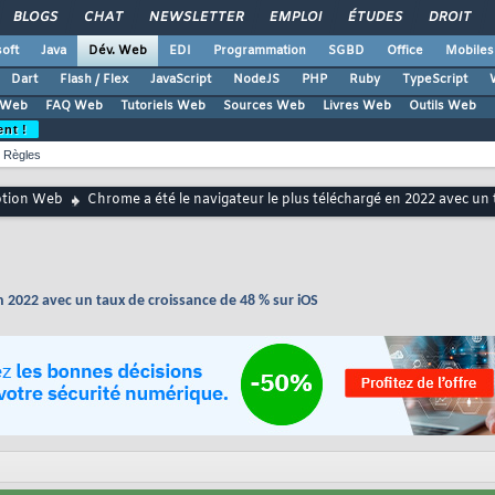
BLOGS
CHAT
NEWSLETTER
EMPLOI
ÉTUDES
DROIT
oft
Java
Dév. Web
EDI
Programmation
SGBD
Office
Mobiles
Dart
Flash / Flex
JavaScript
NodeJS
PHP
Ruby
TypeScript
 Web
FAQ Web
Tutoriels Web
Sources Web
Livres Web
Outils Web
ent !
Règles
ption Web
Chrome a été le navigateur le plus téléchargé en 2022 avec un
n 2022 avec un taux de croissance de 48 % sur iOS