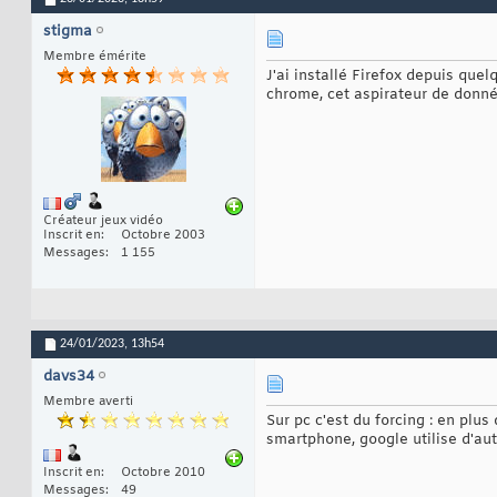
stigma
Membre émérite
J'ai installé Firefox depuis que
chrome, cet aspirateur de donné
Créateur jeux vidéo
Inscrit en
Octobre 2003
Messages
1 155
24/01/2023,
13h54
davs34
Membre averti
Sur pc c'est du forcing : en plus
smartphone, google utilise d'au
Inscrit en
Octobre 2010
Messages
49