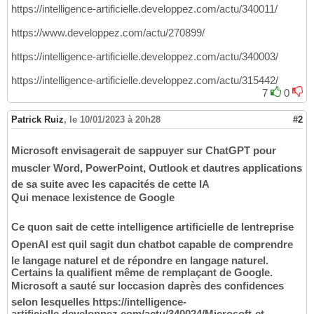
https://intelligence-artificielle.developpez.com/actu/340011/
https://www.developpez.com/actu/270899/
https://intelligence-artificielle.developpez.com/actu/340003/
https://intelligence-artificielle.developpez.com/actu/315442/
7
0
Patrick Ruiz
,
le 10/01/2023 à 20h28
#2
Microsoft envisagerait de sappuyer sur ChatGPT pour
muscler Word, PowerPoint, Outlook et dautres applications
de sa suite avec les capacités de cette IA
Qui menace lexistence de Google
Ce quon sait de cette intelligence artificielle de lentreprise
OpenAI est quil sagit dun chatbot capable de comprendre
le langage naturel et de répondre en langage naturel.
Certains la qualifient même de remplaçant de Google.
Microsoft a sauté sur loccasion daprès des confidences
selon lesquelles https://intelligence-
artificielle.developpez.com/actu/340024/Microsoft-et-