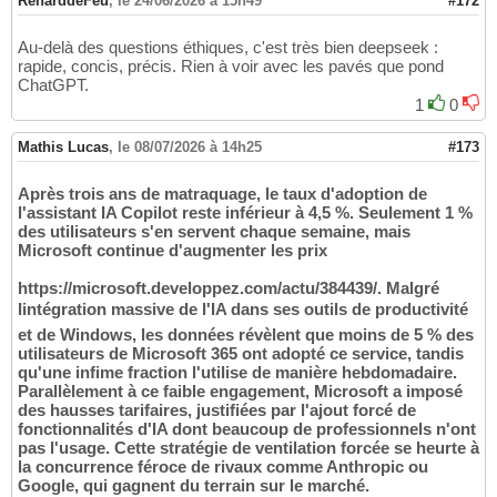
RenarddeFeu
,
le 24/06/2026 à 15h49
#172
Au-delà des questions éthiques, c'est très bien deepseek :
rapide, concis, précis. Rien à voir avec les pavés que pond
ChatGPT.
1
0
Mathis Lucas
,
le 08/07/2026 à 14h25
#173
Après trois ans de matraquage, le taux d'adoption de
l'assistant IA Copilot reste inférieur à 4,5 %. Seulement 1 %
des utilisateurs s'en servent chaque semaine, mais
Microsoft continue d'augmenter les prix
https://microsoft.developpez.com/actu/384439/. Malgré
lintégration massive de l'IA dans ses outils de productivité
et de Windows, les données révèlent que moins de 5 % des
utilisateurs de Microsoft 365 ont adopté ce service, tandis
qu'une infime fraction l'utilise de manière hebdomadaire.
Parallèlement à ce faible engagement, Microsoft a imposé
des hausses tarifaires, justifiées par l'ajout forcé de
fonctionnalités d'IA dont beaucoup de professionnels n'ont
pas l'usage. Cette stratégie de ventilation forcée se heurte à
la concurrence féroce de rivaux comme Anthropic ou
Google, qui gagnent du terrain sur le marché.