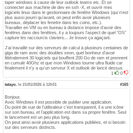
taper windows à cause de leur outlook teams etc. Et se
connecter aux machine de dev en ssh -X, et ouvrir mes
logiciels linux dans le gestionnaire de fenêtre Windows (qui n'est
plus aussi pourri qu'avant, on peut enfin avoir plusieurs
bureaux, déplacer les fenetre dans les coins, etc.).
Travailler en VM ou en bureau à distance impose d'avoir des
fenêtres dans des fenêtres, il y a toujours l'aspect de quel "OS"
capture les raccourcis claviers... Je trouve ça agaçant.
J'ai travaillé sur des serveurs de calcul à plusieurs centaines de
giga de ram avec des doubles xeon, quel bonheur d'avoir
littéralement 30 logiciels qui bouffent 200 Go de ram et prennent
en cumulé 40Ghz et que mon Windows tourne ultra fluide car
finalement il n'y a qu'un serveur X et outlook de lancé dessus
1
0
tatayo
,
le 21/01/2026 à 12h51
#165
Bonjour,
Avec Windows il est possible de publier une application.
Du point de vue de l'utilisateur c'est transparent, il a une icône
sur son bureau, et l'application est dans sa propre fenêtre. Seul
le lancement est un peu plus long.
On peut ainsi avoir plusieurs applications publiées, et si besoin
sur des serveurs distincts.