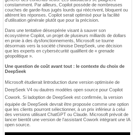
constamment. Par ailleurs, Copilot possède de nombreuses
couches de garde-fous jugés lourds qui réécrivent, bloquent ou
altèrent les réponses. Copilot serait optimisé pour la facilité
d'utilisation générale plutôt que pour la précision.
Dans une tentative désespérée visant à sauver son
écosystème Copilot, un projet de plusieurs milliards de dollars
en proie à des dysfonctionnements, Microsoft se tourne
désormais vers la société chinoise DeepSeek, une décision
que les experts en cybersécurité qualifient de « grenade
géopolitique ».
Une question de coût avant tout : le contexte du choix de
DeepSeek
Microsoft étudierait lintroduction dune version optimisée de
DeepSeek V4 ou dautres modèles open source pour Copilot
Cowork. Si ladoption de DeepSeek est confirmée, la version
équipée de DeepSeek devrait être proposée comme une option
que les clients pourront sélectionner, à un prix inférieur à celui
des versions utilisant ChatGPT ou Claude. Microsoft prévoit de
lancer bientôt une version de l'assistant Cowork intégrant une IA
open source.