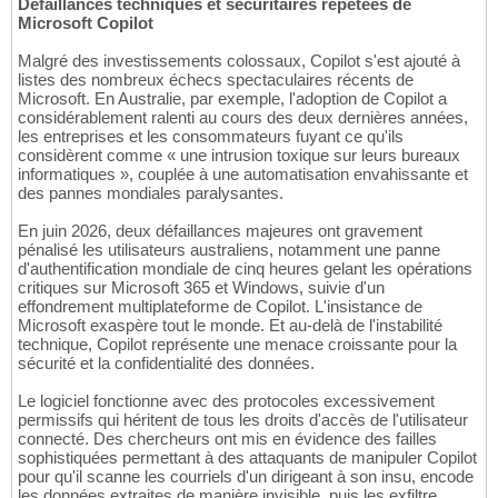
Défaillances techniques et sécuritaires répétées de
Microsoft Copilot
Malgré des investissements colossaux, Copilot s'est ajouté à
listes des nombreux échecs spectaculaires récents de
Microsoft. En Australie, par exemple, l'adoption de Copilot a
considérablement ralenti au cours des deux dernières années,
les entreprises et les consommateurs fuyant ce qu'ils
considèrent comme « une intrusion toxique sur leurs bureaux
informatiques », couplée à une automatisation envahissante et
des pannes mondiales paralysantes.
En juin 2026, deux défaillances majeures ont gravement
pénalisé les utilisateurs australiens, notamment une panne
d'authentification mondiale de cinq heures gelant les opérations
critiques sur Microsoft 365 et Windows, suivie d'un
effondrement multiplateforme de Copilot. L'insistance de
Microsoft exaspère tout le monde. Et au-delà de l'instabilité
technique, Copilot représente une menace croissante pour la
sécurité et la confidentialité des données.
Le logiciel fonctionne avec des protocoles excessivement
permissifs qui héritent de tous les droits d'accès de l'utilisateur
connecté. Des chercheurs ont mis en évidence des failles
sophistiquées permettant à des attaquants de manipuler Copilot
pour qu'il scanne les courriels d'un dirigeant à son insu, encode
les données extraites de manière invisible, puis les exfiltre