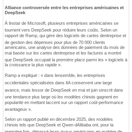
Alliance controversée entre les entreprises américaines et
DeepSeek
À linstar de Microsoft, plusieurs entreprises américaines se
tournent vers DeepSeek pour réduire leurs coûts. Selon un
rapport de Ramp, qui gère des logiciels de cartes dentreprise et
de gestion des dépenses pour plus de 70 000 clients
américains, une analyse des données de paiement du mois de
mai basée sur les cartes dentreprise et les factures a montré
que DeepSeek occupait la première place parmi les « logiciels à
la croissance la plus rapide ».
Ramp a expliqué : « dans lensemble, les entreprises
occidentales spécialisées dans lIA conservent une large
avance, mais lessor de DeepSeek en mai et juin sinscrit dans
une tendance plus large où les modèles chinois gagnent en
popularité en mettant laccent sur un rapport coût-performance
avantageux ».
Selon un rapport publié en décembre 2025, des modèles
chinois tels que DeepSeek et Qwen dAlibaba ont, pour la
première fois, dépassé leurs rivaux américains en matière de