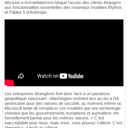
décision a immédiatement bloqué l'accès des clients étrangers
aux fonctionnalités essentielles des nouveaux modèles Mythos
et Fables 5 d'Anthropic.
Les entreprises étrangères font donc face à un paradoxe
géopolitique saisissant : Washington restreint leur accès à l'IA
américaine pour des raisons de sécurité, au moment même où
Microsoft tente de remplacer ces modèles par une technologie
chinoise que les gouvernements européens et australiens ont
formellement bannie pour les mêmes raisons. « C'est
inacceptable pour nous, mais vous, vous pouvez l'utiliser. C'est
aberrant », a écrit un critique.