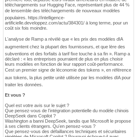
téléchargements sur Hugging Face, représentant plus de 44 %
de lensemble des téléchargements de nouveaux modèles
populaires. https://intelligence-
artificielle.developpez.com/actu/384301/ à long terme, pour un
coût six fois moindre.
L'analyse de Ramp a révélé que « les prix des modèles dIA
augmentent chez la plupart des fournisseurs, et que lère des
subventions et des forfaits à tarif fixe touche à sa fin ». Ramp a
déclaré : « les entreprises pourraient de plus en plus choisir
leurs modèles en fonction de leur rapport coût-performance.
Cest un premier signe de léconomie des tokens », en référence
aux tokens, la plus petite unité utilisée par les modèles dIA pour
traiter les données.
Et vous ?
Quel est votre avis sur le sujet ?
Que pensez-vous de l'intégration potentielle du modèle chinois
DeepSeek dans Copilot ?
Washington a banni DeepSeek, tandis que Microsoft le propose
à ses clients étrangers. Qu'en pensez-vous ?
Que pensez-vous des défaillances techniques et sécuritaires
répétées de Microsoft Copilot ? Pourquoi échoue-t-il avec