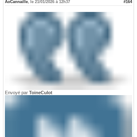
AoCannaille
,
le 21/01/2026 à 12h37
#164
Envoyé par
ToineCulot