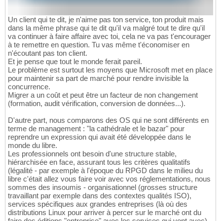
Un client qui te dit, je n'aime pas ton service, ton produit mais
dans la même phrase qui te dit qu'il va malgré tout te dire qu'il
va continuer à faire affaire avec toi, cela ne va pas t'encourager
à te remettre en question. Tu vas même t'économiser en
n'écoutant pas ton client.
Et je pense que tout le monde ferait pareil.
Le problème est surtout les moyens que Microsoft met en place
pour maintenir sa part de marché pour rendre invisible la
concurrence.
Migrer a un coût et peut être un facteur de non changement
(formation, audit vérification, conversion de données...).
D'autre part, nous comparons des OS qui ne sont différents en
terme de management : "la cathédrale et le bazar" pour
reprendre un expression qui avait été développée dans le
monde du libre.
Les professionnels ont besoin d'une structure stable,
hiérarchisée en face, assurant tous les critères qualitatifs
(légalité - par exemple à l'époque du RPGD dans le milieu du
libre c'était allez vous faire voir avec vos réglementations, nous
sommes des insoumis - organisationnel (grosses structure
travaillant par exemple dans des contextes qualités ISO),
services spécifiques aux grandes entreprises (là où des
distributions Linux pour arriver à percer sur le marché ont du
faire des éditions "entreprise" avec les services qui vont avec).