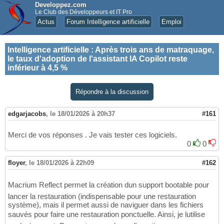
Developpez.com
Le Club des Développeurs et IT Pro
Actus
Forum Intelligence artificielle
Emploi
Intelligence artificielle
:
Après trois ans de matraquage,
le taux d'adoption de l'assistant IA Copilot reste
inférieur à 4,5 %
Répondre à la discussion
edgarjacobs
,
le 18/01/2026 à 20h37
#161
Merci de vos réponses . Je vais tester ces logiciels.
0
0
floyer
,
le 18/01/2026 à 22h09
#162
Macrium Reflect permet la création dun support bootable pour
lancer la restauration (indispensable pour une restauration
système), mais il permet aussi de naviguer dans les fichiers
sauvés pour faire une restauration ponctuelle. Ainsi, je lutilise