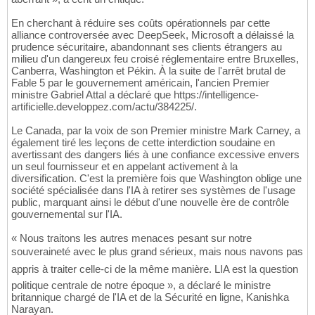
En cherchant à réduire ses coûts opérationnels par cette
alliance controversée avec DeepSeek, Microsoft a délaissé la
prudence sécuritaire, abandonnant ses clients étrangers au
milieu d'un dangereux feu croisé réglementaire entre Bruxelles,
Canberra, Washington et Pékin. À la suite de l'arrêt brutal de
Fable 5 par le gouvernement américain, l'ancien Premier
ministre Gabriel Attal a déclaré que https://intelligence-
artificielle.developpez.com/actu/384225/.
Le Canada, par la voix de son Premier ministre Mark Carney, a
également tiré les leçons de cette interdiction soudaine en
avertissant des dangers liés à une confiance excessive envers
un seul fournisseur et en appelant activement à la
diversification. C'est la première fois que Washington oblige une
société spécialisée dans l'IA à retirer ses systèmes de l'usage
public, marquant ainsi le début d'une nouvelle ère de contrôle
gouvernemental sur l'IA.
« Nous traitons les autres menaces pesant sur notre
souveraineté avec le plus grand sérieux, mais nous navons pas
appris à traiter celle-ci de la même manière. LIA est la question
politique centrale de notre époque », a déclaré le ministre
britannique chargé de l'IA et de la Sécurité en ligne, Kanishka
Narayan.