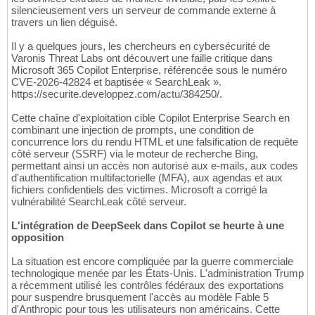
silencieusement vers un serveur de commande externe à
travers un lien déguisé.
Il y a quelques jours, les chercheurs en cybersécurité de
Varonis Threat Labs ont découvert une faille critique dans
Microsoft 365 Copilot Enterprise, référencée sous le numéro
CVE-2026-42824 et baptisée « SearchLeak ».
https://securite.developpez.com/actu/384250/.
Cette chaîne d'exploitation cible Copilot Enterprise Search en
combinant une injection de prompts, une condition de
concurrence lors du rendu HTML et une falsification de requête
côté serveur (SSRF) via le moteur de recherche Bing,
permettant ainsi un accès non autorisé aux e-mails, aux codes
d'authentification multifactorielle (MFA), aux agendas et aux
fichiers confidentiels des victimes. Microsoft a corrigé la
vulnérabilité SearchLeak côté serveur.
L'intégration de DeepSeek dans Copilot se heurte à une
opposition
La situation est encore compliquée par la guerre commerciale
technologique menée par les États-Unis. L'administration Trump
a récemment utilisé les contrôles fédéraux des exportations
pour suspendre brusquement l'accès au modèle Fable 5
d'Anthropic pour tous les utilisateurs non américains. Cette