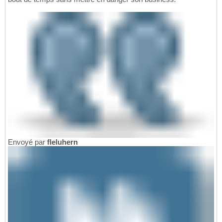
Envoyé par
fleluhern