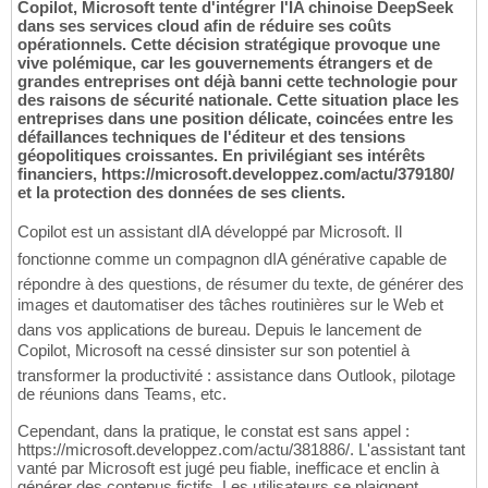
Copilot, Microsoft tente d'intégrer l'IA chinoise DeepSeek
dans ses services cloud afin de réduire ses coûts
opérationnels. Cette décision stratégique provoque une
vive polémique, car les gouvernements étrangers et de
grandes entreprises ont déjà banni cette technologie pour
des raisons de sécurité nationale. Cette situation place les
entreprises dans une position délicate, coincées entre les
défaillances techniques de l'éditeur et des tensions
géopolitiques croissantes. En privilégiant ses intérêts
financiers, https://microsoft.developpez.com/actu/379180/
et la protection des données de ses clients.
Copilot est un assistant dIA développé par Microsoft. Il
fonctionne comme un compagnon dIA générative capable de
répondre à des questions, de résumer du texte, de générer des
images et dautomatiser des tâches routinières sur le Web et
dans vos applications de bureau. Depuis le lancement de
Copilot, Microsoft na cessé dinsister sur son potentiel à
transformer la productivité : assistance dans Outlook, pilotage
de réunions dans Teams, etc.
Cependant, dans la pratique, le constat est sans appel :
https://microsoft.developpez.com/actu/381886/. L'assistant tant
vanté par Microsoft est jugé peu fiable, inefficace et enclin à
générer des contenus fictifs. Les utilisateurs se plaignent