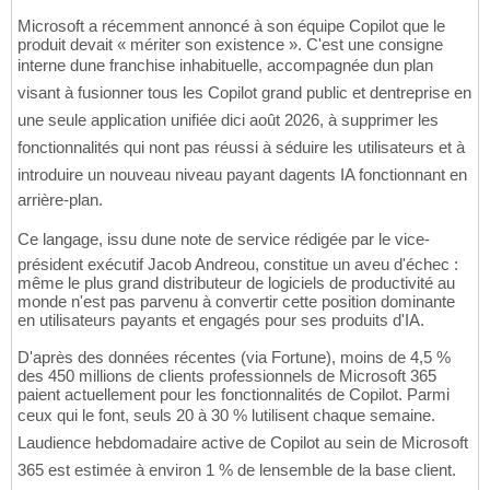
Microsoft a récemment annoncé à son équipe Copilot que le
produit devait « mériter son existence ». C'est une consigne
interne dune franchise inhabituelle, accompagnée dun plan
visant à fusionner tous les Copilot grand public et dentreprise en
une seule application unifiée dici août 2026, à supprimer les
fonctionnalités qui nont pas réussi à séduire les utilisateurs et à
introduire un nouveau niveau payant dagents IA fonctionnant en
arrière-plan.
Ce langage, issu dune note de service rédigée par le vice-
président exécutif Jacob Andreou, constitue un aveu d'échec :
même le plus grand distributeur de logiciels de productivité au
monde n'est pas parvenu à convertir cette position dominante
en utilisateurs payants et engagés pour ses produits d'IA.
D'après des données récentes (via Fortune), moins de 4,5 %
des 450 millions de clients professionnels de Microsoft 365
paient actuellement pour les fonctionnalités de Copilot. Parmi
ceux qui le font, seuls 20 à 30 % lutilisent chaque semaine.
Laudience hebdomadaire active de Copilot au sein de Microsoft
365 est estimée à environ 1 % de lensemble de la base client.