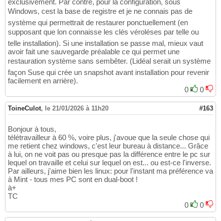
exclusivement. Par contre, pour la configuration, sous
Windows, cest la base de registre et je ne connais pas de
système qui permettrait de restaurer ponctuellement (en
supposant que lon connaisse les clés véroléses par telle ou
telle installation). Si une installation se passe mal, mieux vaut
avoir fait une sauvegarde préalable ce qui permet une
restauration système sans sembêter. (Lidéal serait un système
façon Suse qui crée un snapshot avant installation pour revenir
facilement en arrière).
0
0
ToineCulot
,
le 21/01/2026 à 11h20
#163
Bonjour à tous,
télétravailleur à 60 %, voire plus, j'avoue que la seule chose qui
me retient chez windows, c'est leur bureau à distance... Grâce
à lui, on ne voit pas ou presque pas la différence entre le pc sur
lequel on travaille et celui sur lequel on est... ou est-ce l'inverse.
Par ailleurs, j'aime bien les linux: pour l'instant ma préférence va
à Mint - tous mes PC sont en dual-boot !
à+
TC
0
0