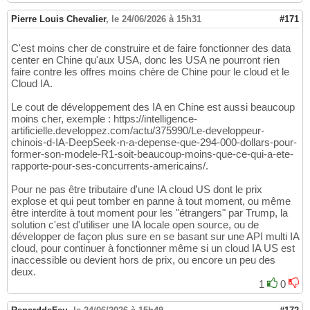
Pierre Louis Chevalier
,
le 24/06/2026 à 15h31
#171
C'est moins cher de construire et de faire fonctionner des data
center en Chine qu'aux USA, donc les USA ne pourront rien
faire contre les offres moins chère de Chine pour le cloud et le
Cloud IA.
Le cout de développement des IA en Chine est aussi beaucoup
moins cher, exemple : https://intelligence-
artificielle.developpez.com/actu/375990/Le-developpeur-
chinois-d-IA-DeepSeek-n-a-depense-que-294-000-dollars-pour-
former-son-modele-R1-soit-beaucoup-moins-que-ce-qui-a-ete-
rapporte-pour-ses-concurrents-americains/.
Pour ne pas être tributaire d'une IA cloud US dont le prix
explose et qui peut tomber en panne à tout moment, ou même
être interdite à tout moment pour les "étrangers" par Trump, la
solution c'est d'utiliser une IA locale open source, ou de
développer de façon plus sure en se basant sur une API multi IA
cloud, pour continuer à fonctionner même si un cloud IA US est
inaccessible ou devient hors de prix, ou encore un peu des
deux.
1
0