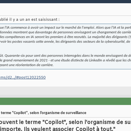
blié il y a un an est saisissant :
e l'IA commence à avoir un impact sur le marché de l'emploi. Alors que l'IA et la pe
s données montrent que davantage de personnes envisagent un changement de carrière,
s compétences en IA seront les premiers à être recrutés. La majorité des dirigeants (
voir les postes vacants cette année, les dirigeants des secteurs de la cybersécurité, de 
affût. Quarante-six pour cent des personnes interrogées dans le monde envisagent de 
 le grand remaniement de 2021 - et une étude distincte de LinkedIn a révélé que les ch
geant une réorientation de carrière.
ums/d2.../#post12022550
 terme "Copilot", selon l'organisme de surveillance
souvent le terme "Copilot", selon l'organisme de sur
importe. Ils veulent associer Copilot à tout."