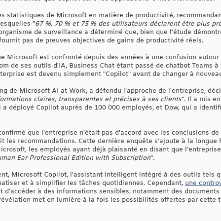
 statistiques de Microsoft en matière de productivité, recommandant
lesquelles "
67 %, 70 % et 75 % des utilisateurs déclarent être plus pr
organisme de surveillance a déterminé que, bien que l'étude démont
 fournit pas de preuves objectives de gains de productivité réels.
que Microsoft est confronté depuis des années à une confusion autour 
nom de ses outils d'IA, Business Chat étant passé de chatbot Teams à
nterprise est devenu simplement "Copilot" avant de changer à nouvea
ng de Microsoft AI at Work, a défendu l'approche de l'entreprise, décl
formations claires, transparentes et précises à ses clients
". Il a mis e
i a déployé Copilot auprès de 100 000 employés, et Dow, qui a identif
onfirmé que l'entreprise n'était pas d'accord avec les conclusions d
ait les recommandations. Cette dernière enquête s'ajoute à la longue hi
rosoft, les employés ayant déjà plaisanté en disant que l'entreprise
man Ear Professional Edition with Subscription
".
t, Microsoft Copilot, l'assistant intelligent intégré à des outils tels
atiser et à simplifier les tâches quotidiennes. Cependant,
une contro
it d'accéder à des informations sensibles, notamment des documents
évélation met en lumière à la fois les possibilités offertes par cette 