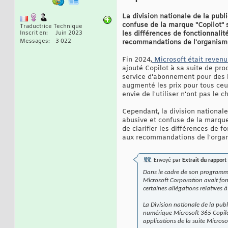
La division nationale de la pub
confuse de la marque "Copilot" s
Traductrice Technique
Inscrit en
Juin 2023
les différences de fonctionnalit
Messages
3 022
recommandations de l'organisme
Fin 2024,
Microsoft était revenu
ajouté Copilot à sa suite de pro
service d'abonnement pour des lo
augmenté les prix pour tous ceux
envie de l'utiliser n'ont pas le
Cependant, la division national
abusive et confuse de la marque 
de clarifier les différences de 
aux recommandations de l'organ
Envoyé par
Extrait du rapport
Dans le cadre de son programme 
Microsoft Corporation avait fon
certaines allégations relatives 
La Division nationale de la publ
numérique Microsoft 365 Copilot
applications de la suite Micro