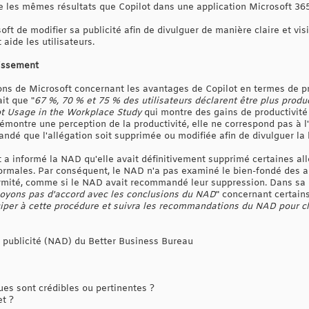
 les mêmes résultats que Copilot dans une application Microsoft 365
de modifier sa publicité afin de divulguer de manière claire et visib
aide les utilisateurs.
tissement
ns de Microsoft concernant les avantages de Copilot en termes de pro
it que "
67 %, 70 % et 75 % des utilisateurs déclarent être plus produc
ot Usage in the Workplace Study
qui montre des gains de productivité
émontre une perception de la productivité, elle ne correspond pas à l'
é que l'allégation soit supprimée ou modifiée afin de divulguer la b
 a informé la NAD qu'elle avait définitivement supprimé certaines allé
ormales. Par conséquent, le NAD n'a pas examiné le bien-fondé des all
rmité, comme si le NAD avait recommandé leur suppression. Dans sa 
oyons pas d'accord avec les conclusions du NAD
" concernant certain
ciper à cette procédure et suivra les recommandations du NAD pour cl
a publicité (NAD) du Better Business Bureau
s sont crédibles ou pertinentes ?
et ?