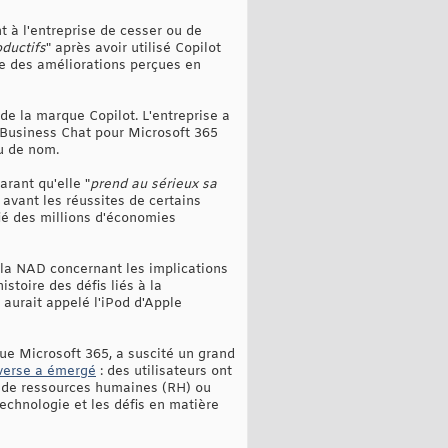
 à l'entreprise de cesser ou de
oductifs
" après avoir utilisé Copilot
re des améliorations perçues en
de la marque Copilot. L'entreprise a
 Business Chat pour Microsoft 365
u de nom.
arant qu'elle "
prend au sérieux sa
n avant les réussites de certains
ié des millions d'économies
e la NAD concernant les implications
stoire des défis liés à la
 aurait appelé l'iPod d'Apple
 que Microsoft 365, a suscité un grand
verse a émergé
: des utilisateurs ont
 de ressources humaines (RH) ou
technologie et les défis en matière