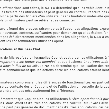
s affirmations sont faites, le NAD a déterminé qu'elles véhiculent le
les fichiers des utilisateurs et peut générer du contenu, réécrire d
t à partir des fichiers d'un utilisateur sans limitation matérielle quan
s un utilisateur peut se référer et se connecter.
vait fourni des preuves raisonnables à l'appui des allégations expre
de nouveaux contenus, suffisantes pour démontrer qu'elles étaient fon
ent pas été directement mentionnées dans les allégations, la NAD a es
dont les consommateurs utilisent Copilot.
lications et Business Chat
 de Microsoft selon lesquelles Copilot peut aider les utilisateurs à "
ansparente avec toutes vos données
" et que Business Chat "
vous aide 
 dans le flux de travail
". La NAD a déterminé que l'utilisation des te
it raisonnablement que les actions entre les applications étaient ini
ateurs comprenaient les différences de fonctionnalités, en particul
se du contexte des allégations et de l'utilisation universelle de la de
endraient pas nécessairement les différences.
émontrant que Copilot aide les utilisateurs à "
être opérationnels plu
ues
" dans Word et d'autres applications, et à "
ancrer... les invites dan
t ne peut pas générer de document dans d'autres applications, car d