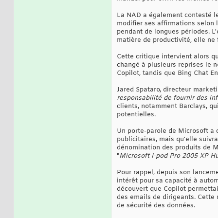
La NAD a également contesté les
modifier ses affirmations selon 
pendant de longues périodes. L'
matière de productivité, elle ne
Cette critique intervient alors 
changé à plusieurs reprises le 
Copilot, tandis que Bing Chat E
Jared Spataro, directeur marketi
responsabilité de fournir des in
clients, notamment Barclays, qu
potentielles.
Un porte-parole de Microsoft a c
publicitaires, mais qu'elle suivr
dénomination des produits de Mic
"
Microsoft I-pod Pro 2005 XP Hu
Pour rappel, depuis son lancemen
intérêt pour sa capacité à autom
découvert que Copilot permetta
des emails de dirigeants. Cette r
de sécurité des données.