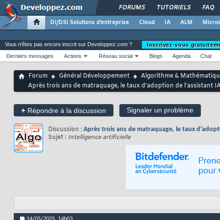
FORUMS
TUTORIELS
FAQ
DI/DSI Solutions d'entreprise
Cloud
IA
ALM
Micros
Vous n'êtes pas encore inscrit sur Developpez.com ?
Inscrivez-vous gratuitem
Derniers messages
Actions
Réseau social
Blogs
Agenda
Chat
Forum
Général Développement
Algorithme & Mathématiqu
Après trois ans de matraquage, le taux d'adoption de l'assistant IA
+
Signaler un problème
Répondre à la discussion
Discussion :
Après trois ans de matraquage, le taux d'adoptio
Sujet :
Intelligence artificielle
14/05/2025,
14h03