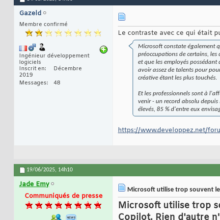
Gazeld
Membre confirmé
Le contraste avec ce qui était pu
Microsoft constate également qu
préoccupations de certains, le
Ingénieur développement
logiciels
et que les employés possédant de
Inscrit en
Décembre
avoir assez de talents pour pour
2019
créative étant les plus touchés.
Messages
48
Et les professionnels sont à l'
venir - un record absolu depuis
élevés, 85 % d'entre eux envisa
https://www.developpez.net/for
19/06/2025,
14h10
Jade Emy
Microsoft utilise trop souvent le
Communiqués de presse
Microsoft utilise trop 
Copilot. Rien d'autre n'