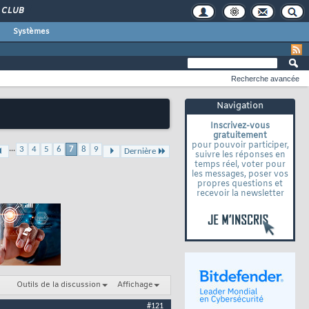
CLUB
Systèmes
Recherche avancée
Navigation
Inscrivez-vous
gratuitement
pour pouvoir participer,
...
3
4
5
6
7
8
9
Dernière
suivre les réponses en
temps réel, voter pour
les messages, poser vos
propres questions et
recevoir la newsletter
Outils de la discussion
Affichage
#121