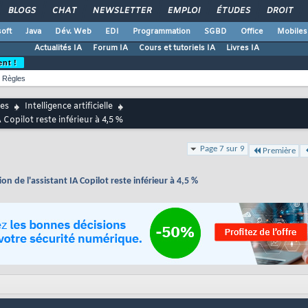
BLOGS
CHAT
NEWSLETTER
EMPLOI
ÉTUDES
DROIT
oft
Java
Dév. Web
EDI
Programmation
SGBD
Office
Mobiles
Actualités IA
Forum IA
Cours et tutoriels IA
Livres IA
ent !
Règles
es
Intelligence artificielle
 Copilot reste inférieur à 4,5 %
Page 7 sur 9
Première
n de l'assistant IA Copilot reste inférieur à 4,5 %