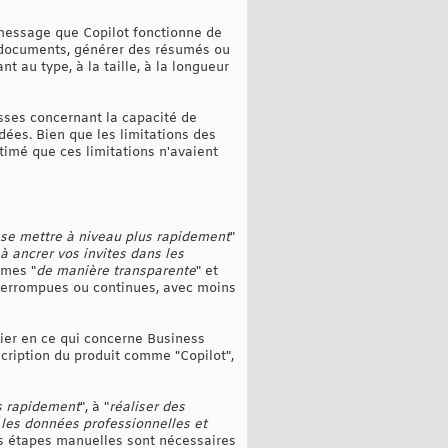
 message que Copilot fonctionne de
es documents, générer des résumés ou
t au type, à la taille, à la longueur
sses concernant la capacité de
dées. Bien que les limitations des
timé que ces limitations n'avaient
se mettre à niveau plus rapidement
"
à ancrer vos invites dans les
rmes "
de manière transparente
" et
nterrompues ou continues, avec moins
ier en ce qui concerne Business
scription du produit comme "Copilot",
s rapidement
", à "
réaliser des
s les données professionnelles et
es étapes manuelles sont nécessaires