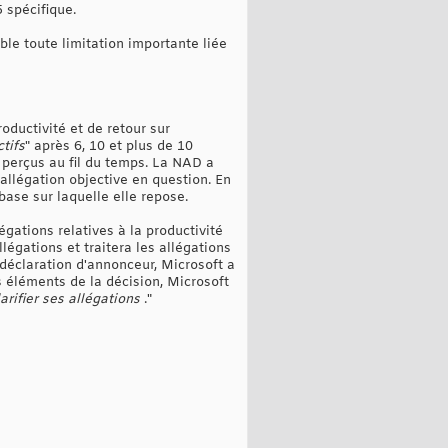
 spécifique.
le toute limitation importante liée
ductivité et de retour sur
tifs
" après 6, 10 et plus de 10
 perçus au fil du temps. La NAD a
allégation objective en question. En
ase sur laquelle elle repose.
gations relatives à la productivité
égations et traitera les allégations
déclaration d'annonceur, Microsoft a
s éléments de la décision, Microsoft
arifier ses allégations
."