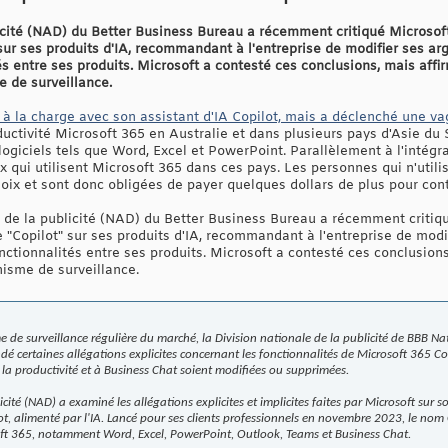
licité (NAD) du Better Business Bureau a récemment critiqué Microsoft
ur ses produits d'IA, recommandant à l'entreprise de modifier ses argu
és entre ses produits. Microsoft a contesté ces conclusions, mais aff
 de surveillance.
 à la charge avec son assistant d'IA Copilot, mais a déclenché une 
ductivité Microsoft 365 en Australie et dans plusieurs pays d'Asie du
giciels tels que Word, Excel et PowerPoint. Parallèlement à l'intégrat
 qui utilisent Microsoft 365 dans ces pays. Les personnes qui n'utili
 choix et sont donc obligées de payer quelques dollars de plus pour con
e de la publicité (NAD) du Better Business Bureau a récemment critiqu
"Copilot" sur ses produits d'IA, recommandant à l'entreprise de modi
fonctionnalités entre ses produits. Microsoft a contesté ces conclusion
isme de surveillance.
de surveillance régulière du marché, la Division nationale de la publicité de BBB N
dé certaines allégations explicites concernant les fonctionnalités de Microsoft 365 
à la productivité et à Business Chat soient modifiées ou supprimées.
icité (NAD) a examiné les allégations explicites et implicites faites par Microsoft sur 
, alimenté par l'IA. Lancé pour ses clients professionnels en novembre 2023, le nom Co
soft 365, notamment Word, Excel, PowerPoint, Outlook, Teams et Business Chat.