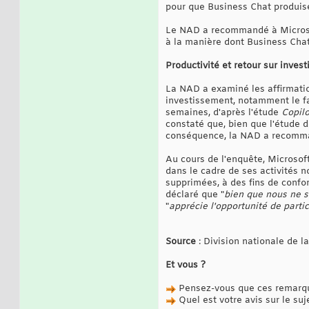
pour que Business Chat produise
Le NAD a recommandé à Microsoft 
à la manière dont Business Chat 
Productivité et retour sur inves
La NAD a examiné les affirmatio
investissement, notamment le fa
semaines, d'après l'étude
Copil
constaté que, bien que l'étude d
conséquence, la NAD a recommand
Au cours de l'enquête, Microsoft
dans le cadre de ses activités n
supprimées, à des fins de confo
déclaré que "
bien que nous ne s
"
apprécie l'opportunité de parti
Source
: Division nationale de l
Et vous ?
Pensez-vous que ces remarque
Quel est votre avis sur le suj