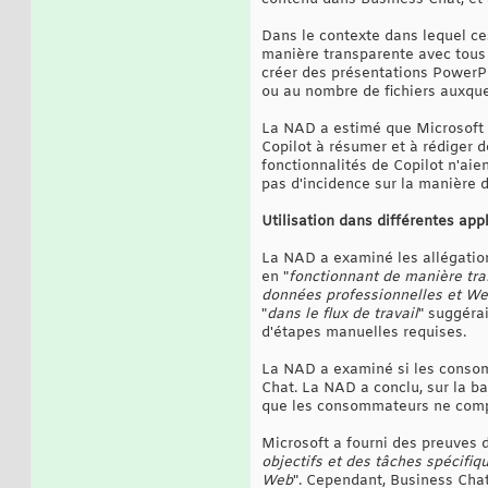
Dans le contexte dans lequel ce
manière transparente avec tous 
créer des présentations PowerPoin
ou au nombre de fichiers auxquel
La NAD a estimé que Microsoft a
Copilot à résumer et à rédiger 
fonctionnalités de Copilot n'ai
pas d'incidence sur la manière 
Utilisation dans différentes app
La NAD a examiné les allégations
en "
fonctionnant de manière tr
données professionnelles et Web
"
dans le flux de travail
" suggéra
d'étapes manuelles requises.
La NAD a examiné si les consomm
Chat. La NAD a conclu, sur la ba
que les consommateurs ne compr
Microsoft a fourni des preuves d
objectifs et des tâches spécifiq
Web
". Cependant, Business Cha