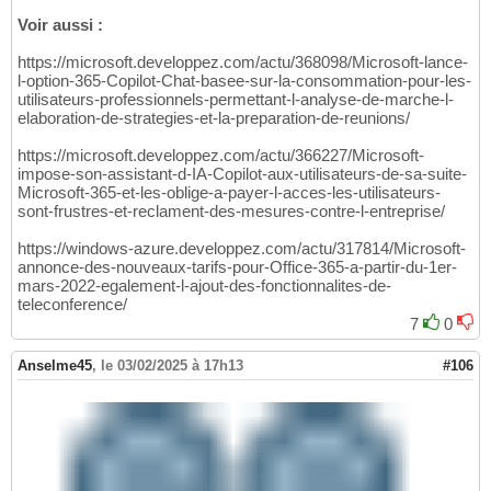
Voir aussi :
https://microsoft.developpez.com/actu/368098/Microsoft-lance-
l-option-365-Copilot-Chat-basee-sur-la-consommation-pour-les-
utilisateurs-professionnels-permettant-l-analyse-de-marche-l-
elaboration-de-strategies-et-la-preparation-de-reunions/
https://microsoft.developpez.com/actu/366227/Microsoft-
impose-son-assistant-d-IA-Copilot-aux-utilisateurs-de-sa-suite-
Microsoft-365-et-les-oblige-a-payer-l-acces-les-utilisateurs-
sont-frustres-et-reclament-des-mesures-contre-l-entreprise/
https://windows-azure.developpez.com/actu/317814/Microsoft-
annonce-des-nouveaux-tarifs-pour-Office-365-a-partir-du-1er-
mars-2022-egalement-l-ajout-des-fonctionnalites-de-
teleconference/
7
0
Anselme45
,
le 03/02/2025 à 17h13
#106