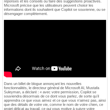
réponses et les conseils ou faire des suggestions proactives.
Microsoft précise que les utilisateurs peuvent choisir les
informations dont ils souhaitent que Copilot se souvienne, ou se
désengager complètement.
Dans un billet de blogue annonçant les nouvelles
fonctionnalités, le directeur général de Microsoft AI, Mustafa
Suleyman, a déclaré : « avec votre permission, Copilot se
souviendra désormais de ce dont vous parlez, de sorte qu'il
apprendra ce que vous aimez et ce que vous n'aimez pas, ainsi
que des détails de votre vie, comme le nom de votre chien, ce
projet délicat au travail, ce qui vous motive à suivre votre