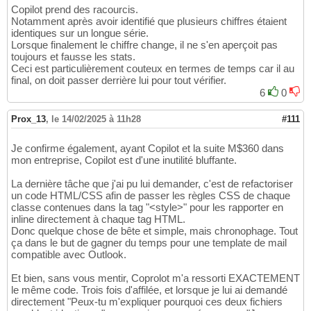
Copilot prend des racourcis.
Notamment après avoir identifié que plusieurs chiffres étaient
identiques sur un longue série.
Lorsque finalement le chiffre change, il ne s'en aperçoit pas
toujours et fausse les stats.
Ceci est particulièrement couteux en termes de temps car il au
final, on doit passer derrière lui pour tout vérifier.
6
0
Prox_13
,
le 14/02/2025 à 11h28
#111
Je confirme également, ayant Copilot et la suite M$360 dans
mon entreprise, Copilot est d'une inutilité bluffante.
La dernière tâche que j'ai pu lui demander, c'est de refactoriser
un code HTML/CSS afin de passer les règles CSS de chaque
classe contenues dans la tag "<style>" pour les rapporter en
inline directement à chaque tag HTML.
Donc quelque chose de bête et simple, mais chronophage. Tout
ça dans le but de gagner du temps pour une template de mail
compatible avec Outlook.
Et bien, sans vous mentir, Coprolot m'a ressorti EXACTEMENT
le même code. Trois fois d'affilée, et lorsque je lui ai demandé
directement "Peux-tu m'expliquer pourquoi ces deux fichiers