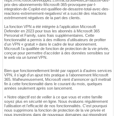
https://microsoft.developpez.com/actu/368468/La-hausse-des-
prix-des-abonnements-Microsoft-365-provoquee-par-l-
integration-de-Copilot-est-qualifiee-de-desastre-total-avec-des-
reactions-extremement-negatives/ et a suscité des réactions
extrêmement négatives de la part des clients.
La fonction VPN a été intégrée à l'application Microsoft
Defender en 2023 pour tous les abonnés à Microsoft 365
Personal et Family, sans frais supplémentaires. Cette
fonctionnalité a permis à des millions d'utilisateurs de profiter
d'un VPN « gratuit » dans le cadre de leur abonnement.
Microsoft l'a qualifiée de fonction de protection de la vie privée,
conçue pour permettre d'accéder à des données sensibles sur
le web via un tunnel VPN.
Bien que fonctionnellement limité par rapport à d'autres services
VPN, il s'agit d'un ajout très pratique à l'abonnement Microsoft
365. Malheureusement, Microsoft vient d'annoncer qu'il mettrait
fin à cette fonctionnalité dans le courant du mois, quelques
années seulement après son lancement.
« Notre objectif est de veiller à ce que vous et votre famille
soyez plus en sécurité en ligne. Nous évaluons régulièrement
l'utilisation et l'efficacité de nos fonctionnalités. C'est pourquoi
nous supprimons la fonction de protection de la vie privée et
nous investirons dans de nouveaux domaines qui répondront