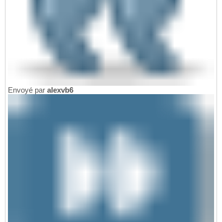
Envoyé par
alexvb6