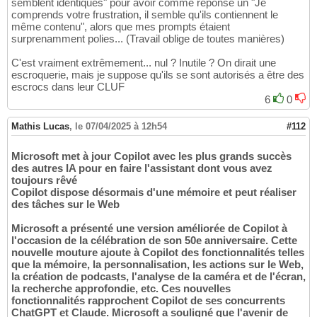
semblent identiques" pour avoir comme réponse un "Je
comprends votre frustration, il semble qu'ils contiennent le
même contenu", alors que mes prompts étaient
surprenamment polies... (Travail oblige de toutes manières)
C'est vraiment extrêmement... nul ? Inutile ? On dirait une
escroquerie, mais je suppose qu'ils se sont autorisés a être des
escrocs dans leur CLUF
6
0
Mathis Lucas
,
le 07/04/2025 à 12h54
#112
Microsoft met à jour Copilot avec les plus grands succès
des autres IA pour en faire l'assistant dont vous avez
toujours rêvé
Copilot dispose désormais d'une mémoire et peut réaliser
des tâches sur le Web
Microsoft a présenté une version améliorée de Copilot à
l'occasion de la célébration de son 50e anniversaire. Cette
nouvelle mouture ajoute à Copilot des fonctionnalités telles
que la mémoire, la personnalisation, les actions sur le Web,
la création de podcasts, l'analyse de la caméra et de l'écran,
la recherche approfondie, etc. Ces nouvelles
fonctionnalités rapprochent Copilot de ses concurrents
ChatGPT et Claude. Microsoft a souligné que l'avenir de