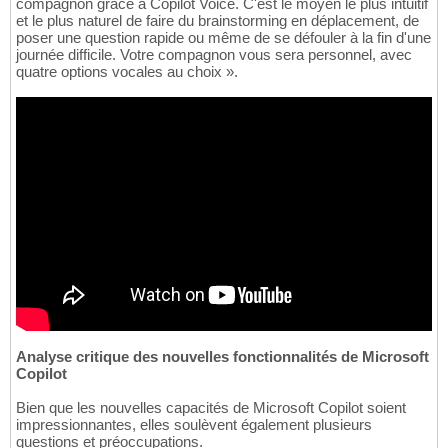
compagnon grâce à Copilot Voice. C'est le moyen le plus intuitif
et le plus naturel de faire du brainstorming en déplacement, de
poser une question rapide ou même de se défouler à la fin d'une
journée difficile. Votre compagnon vous sera personnel, avec
quatre options vocales au choix ».
Analyse critique des nouvelles fonctionnalités de Microsoft
Copilot
Bien que les nouvelles capacités de Microsoft Copilot soient
impressionnantes, elles soulèvent également plusieurs
questions et préoccupations.