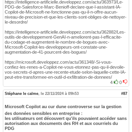
https://intelligence-artificielle.developpez.com/actu/363973/Le-
PDG-de-Salesforce-Marc-Benioff-declare-que-l-assistant-IA-
Copilot-de-Microsoft-ne-fonctionne-pas-qu-il-n-offre-aucun-
niveau-de-precision-et-que-les-clients-sont-obliges-de-nettoyer-
le-desordre/
https://intelligence-artificielle.developpez.com/actu/362882/Les-
outils-de-developpement-GenAI-n-ameliorent-pas-l-efficacite-
du-codage-et-augmentent-le-nombre-de-bogues-avec-
Microsoft-Copilot-les-developpeurs-ont-constate-une-
augmentation-de-41-pourcent-des-bogues/
https://microsoft.developpez.com/actu/361348/-Si-vous-
confiez-les-renes-a-Copilot-ne-vous-etonnez-pas-qu-il-devoile-
vos-secrets-d-apres-une-recente-etude-selon-laquelle-cette-IA-
peut-etre-transformee-en-outil-d-exfiltration-de-donnees/
4
0
Stéphane le calme
,
le 22/11/2024 à 09h53
#87
Microsoft Copilot au cur dune controverse sur la gestion
des données sensibles en entreprise :
les utilisateurs ont découvert qu'ils pouvaient accéder sans
autorisation aux documents des RH et aux courriels du
PDG