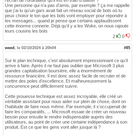
l'écran de l'ordinateur qu'il est en train d'utiliser ?
Une personne qui n'a pas d'amis, par exemple ? ça me rappelle
que j'ai lu qu'un gars avait fait un réseau social de bots où tu
peux choisir le ton que les bots vont employer pour répondre à
tes messages... quand je pense que certains applaudissent
cette énorme connerie. Déjà qu'il y a les Woke, on nous rajoute
leurs cousins les bots
2
0
weed
,
le 02/10/2024 à 20h04
#85
Sur le plan technique, c'est absolument impressionnant ce qu'il
arrive à faire. Après il ne faut pas oublier que Microsoft 3 plus
grandes capitalisation boursière, elle a énormément de
ressource financière. Il est donc assez facile de recruter et de
mettre des poles d'excellence. Et malheureusement la
concurrence peut difficilement suivre.
Cette prouesse technique est assez incroyable, elle créé un
véritable assistant pour nous aider sur plein de chose, dont on
l'habitude de faire nous même. Par exemple, il s'occuperait de
faire les comparatifs, ... Microsoft essaie de créer un nouveau
besoin pour ensuite le rendre indispensable auprès des
utilisateurs, au point de créer une certaine indépendance à son
produit. Est ce que les gens vont aller jusque là ?