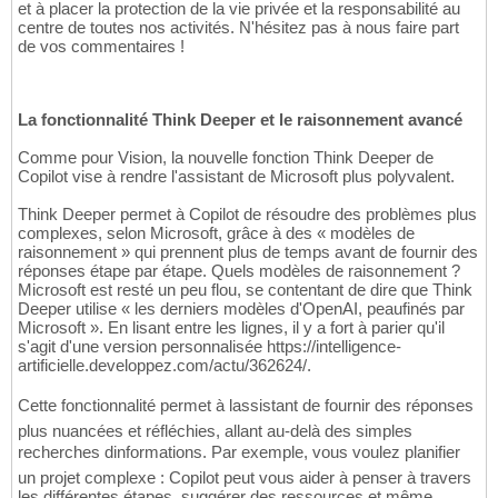
et à placer la protection de la vie privée et la responsabilité au
centre de toutes nos activités. N'hésitez pas à nous faire part
de vos commentaires !
La fonctionnalité Think Deeper et le raisonnement avancé
Comme pour Vision, la nouvelle fonction Think Deeper de
Copilot vise à rendre l'assistant de Microsoft plus polyvalent.
Think Deeper permet à Copilot de résoudre des problèmes plus
complexes, selon Microsoft, grâce à des « modèles de
raisonnement » qui prennent plus de temps avant de fournir des
réponses étape par étape. Quels modèles de raisonnement ?
Microsoft est resté un peu flou, se contentant de dire que Think
Deeper utilise « les derniers modèles d'OpenAI, peaufinés par
Microsoft ». En lisant entre les lignes, il y a fort à parier qu'il
s'agit d'une version personnalisée https://intelligence-
artificielle.developpez.com/actu/362624/.
Cette fonctionnalité permet à lassistant de fournir des réponses
plus nuancées et réfléchies, allant au-delà des simples
recherches dinformations. Par exemple, vous voulez planifier
un projet complexe : Copilot peut vous aider à penser à travers
les différentes étapes, suggérer des ressources et même