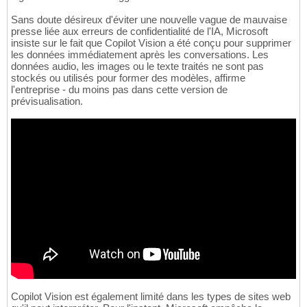
Sans doute désireux d'éviter une nouvelle vague de mauvaise
presse liée aux erreurs de confidentialité de l'IA, Microsoft
insiste sur le fait que Copilot Vision a été conçu pour supprimer
les données immédiatement après les conversations. Les
données audio, les images ou le texte traités ne sont pas
stockés ou utilisés pour former des modèles, affirme
l'entreprise - du moins pas dans cette version de
prévisualisation.
Copilot Vision est également limité dans les types de sites web