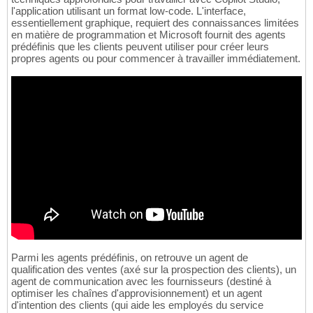
l'application utilisant un format low-code. L'interface,
essentiellement graphique, requiert des connaissances limitées
en matière de programmation et Microsoft fournit des agents
prédéfinis que les clients peuvent utiliser pour créer leurs
propres agents ou pour commencer à travailler immédiatement.
Parmi les agents prédéfinis, on retrouve un agent de
qualification des ventes (axé sur la prospection des clients), un
agent de communication avec les fournisseurs (destiné à
optimiser les chaînes d'approvisionnement) et un agent
d'intention des clients (qui aide les employés du service