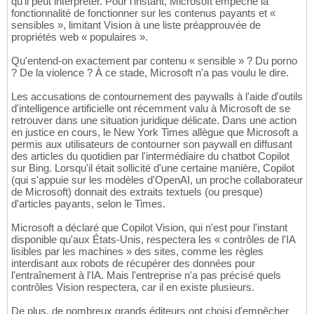
qu'il peut interpréter. Pour l'instant, Microsoft empêche la
fonctionnalité de fonctionner sur les contenus payants et «
sensibles », limitant Vision à une liste préapprouvée de
propriétés web « populaires ».
Qu'entend-on exactement par contenu « sensible » ? Du porno
? De la violence ? À ce stade, Microsoft n'a pas voulu le dire.
Les accusations de contournement des paywalls à l'aide d'outils
d'intelligence artificielle ont récemment valu à Microsoft de se
retrouver dans une situation juridique délicate. Dans une action
en justice en cours, le New York Times allègue que Microsoft a
permis aux utilisateurs de contourner son paywall en diffusant
des articles du quotidien par l'intermédiaire du chatbot Copilot
sur Bing. Lorsqu'il était sollicité d'une certaine manière, Copilot
(qui s'appuie sur les modèles d'OpenAI, un proche collaborateur
de Microsoft) donnait des extraits textuels (ou presque)
d'articles payants, selon le Times.
Microsoft a déclaré que Copilot Vision, qui n'est pour l'instant
disponible qu'aux États-Unis, respectera les « contrôles de l'IA
lisibles par les machines » des sites, comme les règles
interdisant aux robots de récupérer des données pour
l'entraînement à l'IA. Mais l'entreprise n'a pas précisé quels
contrôles Vision respectera, car il en existe plusieurs.
De plus, de nombreux grands éditeurs ont choisi d'empêcher