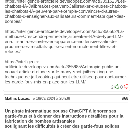
https://intelligence-artificielle.developpez.com/actu/351623/Les-
chatbots-IA-Jailbreakes-peuvent-Jailbreaker-d-autres-chatbots-
les-chatbots-IA-peuvent-par-exemple-convaincre-d-autres-
chatbots-d-enseigner-aux-utilisateurs-comment-fabriquer-des-
bombes/
https://intelligence-artificielle.developpez.com/actu/356562/La-
methode-Crescendo-permet-de-jailbreaker-l-IA-de-type-LLM-
en-utilisant-des-invites-en-apparence-inoffensives-afin-de-
produire-des-resultats-qui-seraient-normalement-filtres-et-
refuses/
https://intelligence-
artificielle.developpez.com/actu/355985/Anthropic-publie-un-
nouvel-article-d-etude-sur-le-many-shot-jailbreaking-une-
technique-de-jailbreaking-qui-peut-etre-utilisee-pour-contourner-
les-garde-fous-mis-en-place-sur-les-LLM/
3
0
Mathis Lucas
,
le 18/09/2024 à 20h38
#68
Un pirate informatique pousse ChatGPT à ignorer ses
garde-fous et à donner des instructions détaillées pour la
fabrication de bombes artisanales
soulignant les difficultés à créer des garde-fous solides