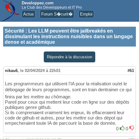
Developpez.com
Le Club des Développeurs et IT Pro
Actus
Forum S�curit�
Emploi
Sécurité
:
Les LLM peuvent être jailbreakés en
dissimulant les instructions nuisibles dans un langage
dense et académique
Répondre à la discussion
nikau6
,
le 02/04/2024 à 22h01
#61
Les programmeurs qui utilisent l'IA pour la réalisation ou/et le
débogage de leurs programmes, sont en train dentrainer ce qui
finira par les mettre au chômage.
Pareil pour ceux qui mettent leur code en ligne sur des dépôts
publiques genre github.
Si ils comprenaient vraiment les enjeux, ils effaceraient leur
code de github et autres, pour les mettre sur des dépot qui
empecheraient toute IA de parcourir la base de donnée.
0
0