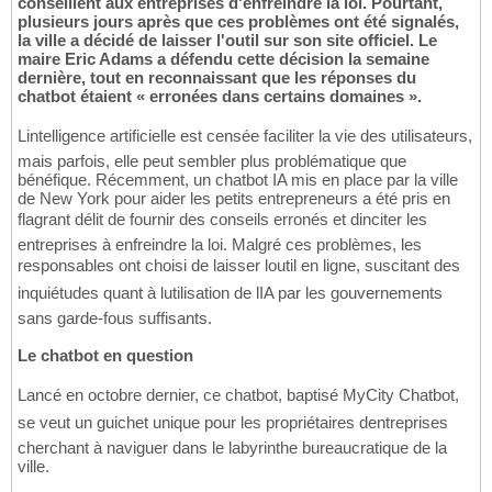
conseillent aux entreprises d'enfreindre la loi. Pourtant,
plusieurs jours après que ces problèmes ont été signalés,
la ville a décidé de laisser l'outil sur son site officiel. Le
maire Eric Adams a défendu cette décision la semaine
dernière, tout en reconnaissant que les réponses du
chatbot étaient « erronées dans certains domaines ».
Lintelligence artificielle est censée faciliter la vie des utilisateurs,
mais parfois, elle peut sembler plus problématique que
bénéfique. Récemment, un chatbot IA mis en place par la ville
de New York pour aider les petits entrepreneurs a été pris en
flagrant délit de fournir des conseils erronés et dinciter les
entreprises à enfreindre la loi. Malgré ces problèmes, les
responsables ont choisi de laisser loutil en ligne, suscitant des
inquiétudes quant à lutilisation de lIA par les gouvernements
sans garde-fous suffisants.
Le chatbot en question
Lancé en octobre dernier, ce chatbot, baptisé MyCity Chatbot,
se veut un guichet unique pour les propriétaires dentreprises
cherchant à naviguer dans le labyrinthe bureaucratique de la
ville.