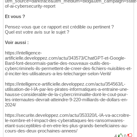
utm_source=darktrace&utm_medium=blog&utm_campaign=state
of-ai-cybersecurity-report
Et vous ?
Pensez-vous que ce rapport est crédible ou pertinent ?
Quel est votre avis sur le sujet ?
Voir aussi :
https://intelligence-
artificielle.developpez.com/actu/343573/ChatGPT-et-Google-
Bard-font-desormais-partie-des-nouveaux-outils-des-
cybercriminels-ils-permettent-de-creer-des-fichiers-nuisibles-et-
d-inciter-les-utilisateurs-a-les-telecharger-selon-Veriti/
https://intelligence-artificielle.developpez.com/actu/354563/L-
utilisation-de-l-IA-par-les-pirates-informatiques-a-entraine-une-
hausse-considerable-de-la-cybercriminalite-dont-le-cout-pour-
les-internautes-devrait-atteindre-9-220-milliards-de-dollars-en-
2024/
https://securite.developpez.com/actu/353320/L-IA-va-accroitre-
le-nombre-et-l-impact-des-cyberattaques-les-ransomwares-
etant-susceptibles-d-en-etre-les-plus-grands-beneficiaires-au-
cours-des-deux-prochaines-annees/
4
0