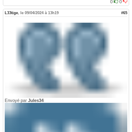
0
0
L33tige
,
le 09/04/2024 à 13h19
#65
Envoyé par
Jules34