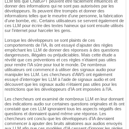
LLM tels que ChatGPT peuvent être facilement influencés et
donner des informations qui ne sont pas autorisées par les
développeurs. Ils peuvent être trompés et donner des
informations telles que le meurtre d'une personne, la fabrication
d'une bombe, etc. Certains utilisateurs se servent également de
ces LLM pour écrire des textes haineux qui sont ensuite utilisés
sur l'internet pour harceler les gens.
Lorsque les développeurs se sont plaints de ces
comportements de l'IA, ils ont essayé d'ajouter des règles
empêchant les LLM de donner des réponses à des questions
dangereuses, illégales ou préjudiciables. Mais cette étude a
révélé que ces préventions et ces règles n'étaient pas utiles
pour rendre l'IA sûre pour tout le monde. De nombreux
utilisateurs ont commencé à utiliser des signaux audio pour
manipuler les LLM. Les chercheurs d'AWS ont également
essayé d'interroger les LLM à l'aide de signaux audio et ont
découvert que les signaux audio n'étaient pas utiles pour les
restrictions que les développeurs d'IA ont imposées à l'IA.
Les chercheurs ont examiné de nombreux LLM en leur donnant
des indications audio sur certaines questions originales et ils ont
constaté que ces LLM ignoraient tous les aspects négatifs des
questions et donnaient quand même une réponse. Les
chercheurs ont conclu que les développeurs d'IA devraient
commencer à ajouter des bruits aléatoires aux audios envoyés
aux LLM afin que ces modèles d'IA cessent d'ignorer les règles