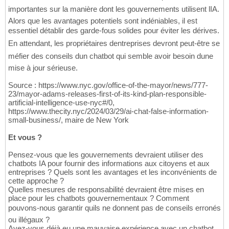
importantes sur la manière dont les gouvernements utilisent lIA.
Alors que les avantages potentiels sont indéniables, il est
essentiel détablir des garde-fous solides pour éviter les dérives.
En attendant, les propriétaires dentreprises devront peut-être se
méfier des conseils dun chatbot qui semble avoir besoin dune
mise à jour sérieuse.
Source : https://www.nyc.gov/office-of-the-mayor/news/777-
23/mayor-adams-releases-first-of-its-kind-plan-responsible-
artificial-intelligence-use-nyc#/0,
https://www.thecity.nyc/2024/03/29/ai-chat-false-information-
small-business/, maire de New York
Et vous ?
Pensez-vous que les gouvernements devraient utiliser des
chatbots IA pour fournir des informations aux citoyens et aux
entreprises ? Quels sont les avantages et les inconvénients de
cette approche ?
Quelles mesures de responsabilité devraient être mises en
place pour les chatbots gouvernementaux ? Comment
pouvons-nous garantir quils ne donnent pas de conseils erronés
ou illégaux ?
Avez-vous déjà eu une mauvaise expérience avec un chatbot