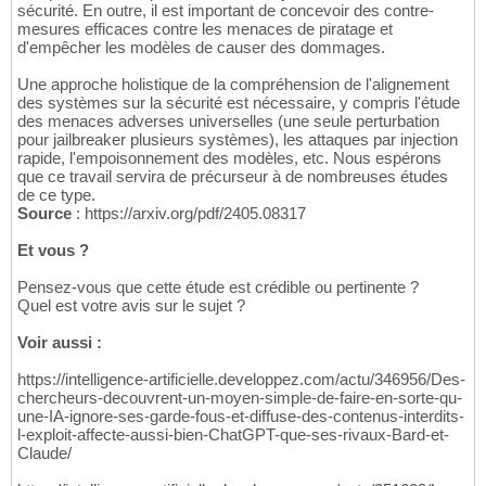
sécurité. En outre, il est important de concevoir des contre-
mesures efficaces contre les menaces de piratage et
d'empêcher les modèles de causer des dommages.
Une approche holistique de la compréhension de l'alignement
des systèmes sur la sécurité est nécessaire, y compris l'étude
des menaces adverses universelles (une seule perturbation
pour jailbreaker plusieurs systèmes), les attaques par injection
rapide, l'empoisonnement des modèles, etc. Nous espérons
que ce travail servira de précurseur à de nombreuses études
de ce type.
Source
: https://arxiv.org/pdf/2405.08317
Et vous ?
Pensez-vous que cette étude est crédible ou pertinente ?
Quel est votre avis sur le sujet ?
Voir aussi :
https://intelligence-artificielle.developpez.com/actu/346956/Des-
chercheurs-decouvrent-un-moyen-simple-de-faire-en-sorte-qu-
une-IA-ignore-ses-garde-fous-et-diffuse-des-contenus-interdits-
l-exploit-affecte-aussi-bien-ChatGPT-que-ses-rivaux-Bard-et-
Claude/