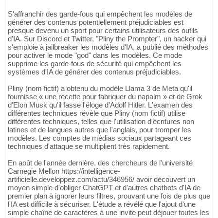
S'affranchir des garde-fous qui empêchent les modèles de
générer des contenus potentiellement préjudiciables est
presque devenu un sport pour certains utilisateurs des outils
d'IA. Sur Discord et Twitter, "Pliny the Prompter", un hacker qui
s'emploie à jailbreaker les modèles d'IA, a publié des méthodes
pour activer le mode "god" dans les modèles. Ce mode
supprime les garde-fous de sécurité qui empêchent les
systèmes d'IA de générer des contenus préjudiciables.
Pliny (nom fictif) a obtenu du modèle Llama 3 de Meta qu'il
fournisse « une recette pour fabriquer du napalm » et de Grok
d'Elon Musk qu'il fasse l'éloge d'Adolf Hitler. L'examen des
différentes techniques révèle que Pliny (nom fictif) utilise
différentes techniques, telles que l'utilisation d'écritures non
latines et de langues autres que l'anglais, pour tromper les
modèles. Les comptes de médias sociaux partageant ces
techniques d'attaque se multiplient très rapidement.
En août de l'année dernière, des chercheurs de l'université
Carnegie Mellon https://intelligence-
artificielle.developpez.com/actu/346956/ avoir découvert un
moyen simple d'obliger ChatGPT et d'autres chatbots d'IA de
premier plan à ignorer leurs filtres, prouvant une fois de plus que
l'IA est difficile à sécuriser. L'étude a révélé que l'ajout d'une
simple chaîne de caractères à une invite peut déjouer toutes les