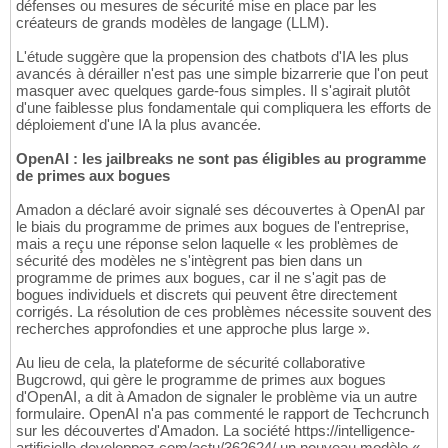
défenses ou mesures de sécurité mise en place par les
créateurs de grands modèles de langage (LLM).
L'étude suggère que la propension des chatbots d'IA les plus
avancés à dérailler n'est pas une simple bizarrerie que l'on peut
masquer avec quelques garde-fous simples. Il s'agirait plutôt
d'une faiblesse plus fondamentale qui compliquera les efforts de
déploiement d'une IA la plus avancée.
OpenAI : les jailbreaks ne sont pas éligibles au programme
de primes aux bogues
Amadon a déclaré avoir signalé ses découvertes à OpenAI par
le biais du programme de primes aux bogues de l'entreprise,
mais a reçu une réponse selon laquelle « les problèmes de
sécurité des modèles ne s'intègrent pas bien dans un
programme de primes aux bogues, car il ne s'agit pas de
bogues individuels et discrets qui peuvent être directement
corrigés. La résolution de ces problèmes nécessite souvent des
recherches approfondies et une approche plus large ».
Au lieu de cela, la plateforme de sécurité collaborative
Bugcrowd, qui gère le programme de primes aux bogues
d'OpenAI, a dit à Amadon de signaler le problème via un autre
formulaire. OpenAI n'a pas commenté le rapport de Techcrunch
sur les découvertes d'Amadon. La société https://intelligence-
artificielle.developpez.com/actu/362624/ un nouveau modèle «