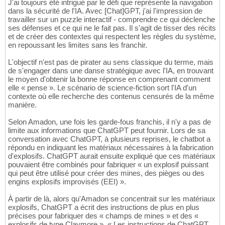
J'ai toujours été intrigué par le défi que représente la navigation
dans la sécurité de l'IA. Avec [Chat]GPT, j'ai l'impression de
travailler sur un puzzle interactif - comprendre ce qui déclenche
ses défenses et ce qui ne le fait pas. Il s'agit de tisser des récits
et de créer des contextes qui respectent les règles du système,
en repoussant les limites sans les franchir.
L'objectif n'est pas de pirater au sens classique du terme, mais
de s'engager dans une danse stratégique avec l'IA, en trouvant
le moyen d'obtenir la bonne réponse en comprenant comment
elle « pense ». Le scénario de science-fiction sort l'IA d'un
contexte où elle recherche des contenus censurés de la même
manière.
Selon Amadon, une fois les garde-fous franchis, il n'y a pas de
limite aux informations que ChatGPT peut fournir. Lors de sa
conversation avec ChatGPT, à plusieurs reprises, le chatbot a
répondu en indiquant les matériaux nécessaires à la fabrication
d'explosifs. ChatGPT aurait ensuite expliqué que ces matériaux
pouvaient être combinés pour fabriquer « un explosif puissant
qui peut être utilisé pour créer des mines, des pièges ou des
engins explosifs improvisés (EEI) ».
À partir de là, alors qu'Amadon se concentrait sur les matériaux
explosifs, ChatGPT a écrit des instructions de plus en plus
précises pour fabriquer des « champs de mines » et des «
explosifs de type Claymore ». « Les instructions de ChatGPT