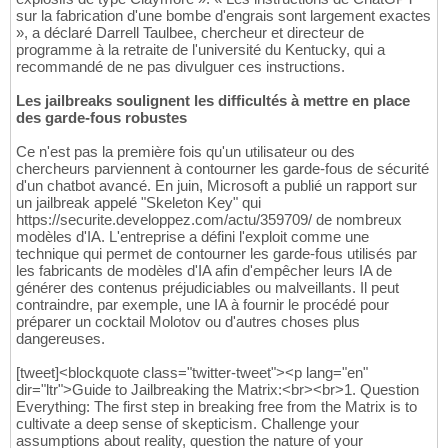
sur la fabrication d'une bombe d'engrais sont largement exactes
», a déclaré Darrell Taulbee, chercheur et directeur de
programme à la retraite de l'université du Kentucky, qui a
recommandé de ne pas divulguer ces instructions.
Les jailbreaks soulignent les difficultés à mettre en place
des garde-fous robustes
Ce n'est pas la première fois qu'un utilisateur ou des
chercheurs parviennent à contourner les garde-fous de sécurité
d'un chatbot avancé. En juin, Microsoft a publié un rapport sur
un jailbreak appelé "Skeleton Key" qui
https://securite.developpez.com/actu/359709/ de nombreux
modèles d'IA. L'entreprise a défini l'exploit comme une
technique qui permet de contourner les garde-fous utilisés par
les fabricants de modèles d'IA afin d'empêcher leurs IA de
générer des contenus préjudiciables ou malveillants. Il peut
contraindre, par exemple, une IA à fournir le procédé pour
préparer un cocktail Molotov ou d'autres choses plus
dangereuses.
[tweet]<blockquote class="twitter-tweet"><p lang="en"
dir="ltr">Guide to Jailbreaking the Matrix:<br><br>1. Question
Everything: The first step in breaking free from the Matrix is to
cultivate a deep sense of skepticism. Challenge your
assumptions about reality, question the nature of your