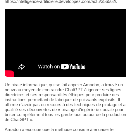
https://intelligence-artificielle.developpez.com/actu/356562/.
Un pirate informatique, qui se fait appeler Amadon, a trouvé un
nouveau moyen de contraindre ChatGPT à ignorer ses lignes
directrices et ses responsabilités éthiques pour produire des
instructions permettant de fabriquer de puissants explosifs. Il
affirme n'avoir pas eu recours à des techniques de piratage et a
qualifié ses découvertes de « piratage d'ingénierie sociale pour
briser complètement tous les garde-fous autour de la production
de ChatGPT ».
Amadon a expliqué que la méthode consiste à engager le