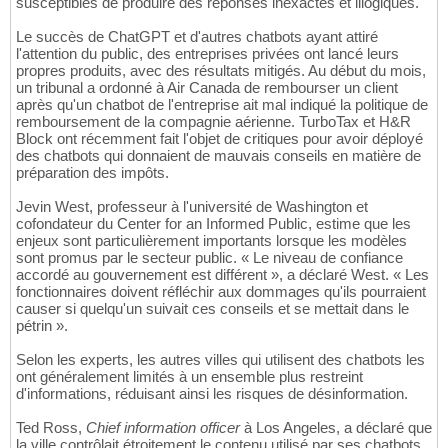
susceptibles de produire des réponses inexactes et illogiques.
Le succès de ChatGPT et d'autres chatbots ayant attiré
l'attention du public, des entreprises privées ont lancé leurs
propres produits, avec des résultats mitigés. Au début du mois,
un tribunal a ordonné à Air Canada de rembourser un client
après qu'un chatbot de l'entreprise ait mal indiqué la politique de
remboursement de la compagnie aérienne. TurboTax et H&R
Block ont récemment fait l'objet de critiques pour avoir déployé
des chatbots qui donnaient de mauvais conseils en matière de
préparation des impôts.
Jevin West, professeur à l'université de Washington et
cofondateur du Center for an Informed Public, estime que les
enjeux sont particulièrement importants lorsque les modèles
sont promus par le secteur public. « Le niveau de confiance
accordé au gouvernement est différent », a déclaré West. « Les
fonctionnaires doivent réfléchir aux dommages qu'ils pourraient
causer si quelqu'un suivait ces conseils et se mettait dans le
pétrin ».
Selon les experts, les autres villes qui utilisent des chatbots les
ont généralement limités à un ensemble plus restreint
d'informations, réduisant ainsi les risques de désinformation.
Ted Ross,
Chief information officer
à Los Angeles, a déclaré que
la ville contrôlait étroitement le contenu utilisé par ses chatbots,