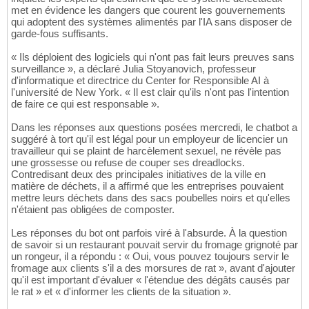
met en évidence les dangers que courent les gouvernements
qui adoptent des systèmes alimentés par l'IA sans disposer de
garde-fous suffisants.
« Ils déploient des logiciels qui n'ont pas fait leurs preuves sans
surveillance », a déclaré Julia Stoyanovich, professeur
d'informatique et directrice du Center for Responsible AI à
l'université de New York. « Il est clair qu'ils n'ont pas l'intention
de faire ce qui est responsable ».
Dans les réponses aux questions posées mercredi, le chatbot a
suggéré à tort qu'il est légal pour un employeur de licencier un
travailleur qui se plaint de harcèlement sexuel, ne révèle pas
une grossesse ou refuse de couper ses dreadlocks.
Contredisant deux des principales initiatives de la ville en
matière de déchets, il a affirmé que les entreprises pouvaient
mettre leurs déchets dans des sacs poubelles noirs et qu'elles
n'étaient pas obligées de composter.
Les réponses du bot ont parfois viré à l'absurde. À la question
de savoir si un restaurant pouvait servir du fromage grignoté par
un rongeur, il a répondu : « Oui, vous pouvez toujours servir le
fromage aux clients s'il a des morsures de rat », avant d'ajouter
qu'il est important d'évaluer « l'étendue des dégâts causés par
le rat » et « d'informer les clients de la situation ».