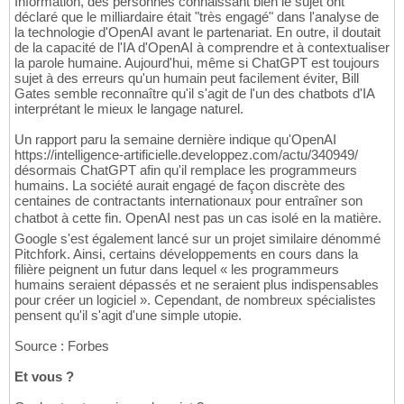
Information, des personnes connaissant bien le sujet ont
déclaré que le milliardaire était "très engagé" dans l'analyse de
la technologie d'OpenAI avant le partenariat. En outre, il doutait
de la capacité de l'IA d'OpenAI à comprendre et à contextualiser
la parole humaine. Aujourd'hui, même si ChatGPT est toujours
sujet à des erreurs qu'un humain peut facilement éviter, Bill
Gates semble reconnaître qu'il s'agit de l'un des chatbots d'IA
interprétant le mieux le langage naturel.
Un rapport paru la semaine dernière indique qu'OpenAI
https://intelligence-artificielle.developpez.com/actu/340949/
désormais ChatGPT afin qu'il remplace les programmeurs
humains. La société aurait engagé de façon discrète des
centaines de contractants internationaux pour entraîner son
chatbot à cette fin. OpenAI nest pas un cas isolé en la matière.
Google s'est également lancé sur un projet similaire dénommé
Pitchfork. Ainsi, certains développements en cours dans la
filière peignent un futur dans lequel « les programmeurs
humains seraient dépassés et ne seraient plus indispensables
pour créer un logiciel ». Cependant, de nombreux spécialistes
pensent qu'il s'agit d'une simple utopie.
Source : Forbes
Et vous ?