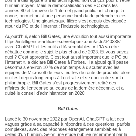
comme des appareils très techniques, non conçus pour un être
humain moyen. Mais la démocratisation des PC dans les
années 80 et l'arrivée de l'Internet grand public ont changé la
donne, permettant à une personne lambda de prétendre à ces
technologies. Une gigantesque filière s'est depuis développée
atour du PC et de l'Internet : l'industrie technologique.
Aujourd'hui, selon Bill Gates, une évolution tout aussi importante
https://intelligence-artificielle.developpez.com/actu/340338/
avec ChatGPT et les outils d'IA semblables. « L'IA va être
débattue comme le sujet le plus chaud de 2023. Et vous savez
quoi ? C'est approprié. C'est tout aussi important que le PC ou
l'Internet », a déclaré Bill Gates à Forbes. Il a ajouté qu'il passe
désormais environ 10 % de son temps à discuter avec les
équipes de Microsoft de leurs feuilles de route de produits, alors
qu'il est depuis longtemps à la retraite et se concentre sur la
philanthropie. Bill Gates s'est progressivement retiré des
affaires de l'entreprise au cours de la dernière décennie, et a
quitté le conseil d'administration en 2020.
Bill Gates
Lancé le 30 novembre 2022 par OpenAI, ChatGPT a fait des
vagues grâce à sa capacité à répondre à des questions, parfois
complexes, avec des réponses étrangement semblables à
celles d'un humain. Selon une étude publiée récemment par la