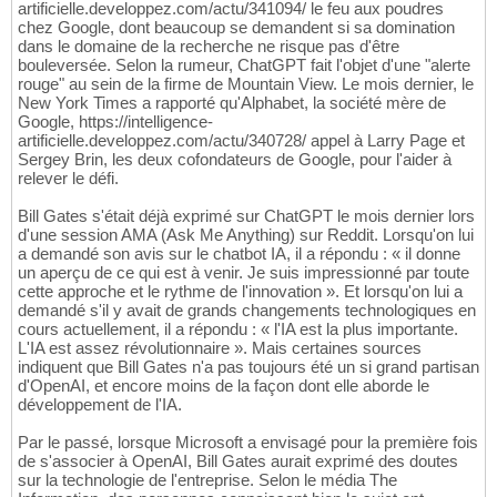
artificielle.developpez.com/actu/341094/ le feu aux poudres
chez Google, dont beaucoup se demandent si sa domination
dans le domaine de la recherche ne risque pas d'être
bouleversée. Selon la rumeur, ChatGPT fait l'objet d'une "alerte
rouge" au sein de la firme de Mountain View. Le mois dernier, le
New York Times a rapporté qu'Alphabet, la société mère de
Google, https://intelligence-
artificielle.developpez.com/actu/340728/ appel à Larry Page et
Sergey Brin, les deux cofondateurs de Google, pour l'aider à
relever le défi.
Bill Gates s'était déjà exprimé sur ChatGPT le mois dernier lors
d'une session AMA (Ask Me Anything) sur Reddit. Lorsqu'on lui
a demandé son avis sur le chatbot IA, il a répondu : « il donne
un aperçu de ce qui est à venir. Je suis impressionné par toute
cette approche et le rythme de l'innovation ». Et lorsqu'on lui a
demandé s'il y avait de grands changements technologiques en
cours actuellement, il a répondu : « l'IA est la plus importante.
L'IA est assez révolutionnaire ». Mais certaines sources
indiquent que Bill Gates n'a pas toujours été un si grand partisan
d'OpenAI, et encore moins de la façon dont elle aborde le
développement de l'IA.
Par le passé, lorsque Microsoft a envisagé pour la première fois
de s'associer à OpenAI, Bill Gates aurait exprimé des doutes
sur la technologie de l'entreprise. Selon le média The