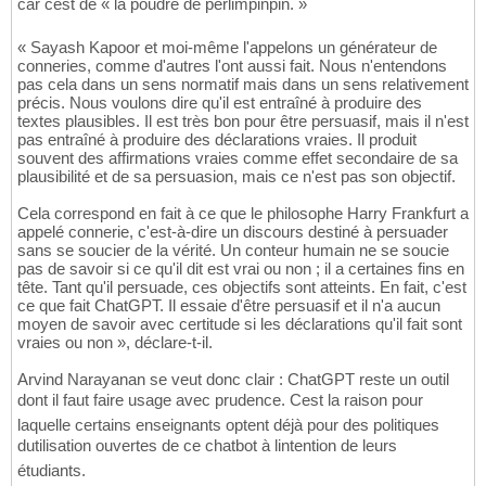
car cest de « la poudre de perlimpinpin. »
« Sayash Kapoor et moi-même l'appelons un générateur de
conneries, comme d'autres l'ont aussi fait. Nous n'entendons
pas cela dans un sens normatif mais dans un sens relativement
précis. Nous voulons dire qu'il est entraîné à produire des
textes plausibles. Il est très bon pour être persuasif, mais il n'est
pas entraîné à produire des déclarations vraies. Il produit
souvent des affirmations vraies comme effet secondaire de sa
plausibilité et de sa persuasion, mais ce n'est pas son objectif.
Cela correspond en fait à ce que le philosophe Harry Frankfurt a
appelé connerie, c'est-à-dire un discours destiné à persuader
sans se soucier de la vérité. Un conteur humain ne se soucie
pas de savoir si ce qu'il dit est vrai ou non ; il a certaines fins en
tête. Tant qu'il persuade, ces objectifs sont atteints. En fait, c'est
ce que fait ChatGPT. Il essaie d'être persuasif et il n'a aucun
moyen de savoir avec certitude si les déclarations qu'il fait sont
vraies ou non », déclare-t-il.
Arvind Narayanan se veut donc clair : ChatGPT reste un outil
dont il faut faire usage avec prudence. Cest la raison pour
laquelle certains enseignants optent déjà pour des politiques
dutilisation ouvertes de ce chatbot à lintention de leurs
étudiants.