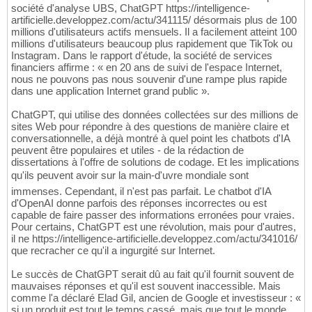
société d'analyse UBS, ChatGPT https://intelligence-
artificielle.developpez.com/actu/341115/ désormais plus de 100
millions d'utilisateurs actifs mensuels. Il a facilement atteint 100
millions d'utilisateurs beaucoup plus rapidement que TikTok ou
Instagram. Dans le rapport d'étude, la société de services
financiers affirme : « en 20 ans de suivi de l'espace Internet,
nous ne pouvons pas nous souvenir d'une rampe plus rapide
dans une application Internet grand public ».
ChatGPT, qui utilise des données collectées sur des millions de
sites Web pour répondre à des questions de manière claire et
conversationnelle, a déjà montré à quel point les chatbots d'IA
peuvent être populaires et utiles - de la rédaction de
dissertations à l'offre de solutions de codage. Et les implications
qu'ils peuvent avoir sur la main-d'uvre mondiale sont
immenses. Cependant, il n'est pas parfait. Le chatbot d'IA
d'OpenAI donne parfois des réponses incorrectes ou est
capable de faire passer des informations erronées pour vraies.
Pour certains, ChatGPT est une révolution, mais pour d'autres,
il ne https://intelligence-artificielle.developpez.com/actu/341016/
que recracher ce qu'il a ingurgité sur Internet.
Le succès de ChatGPT serait dû au fait qu'il fournit souvent de
mauvaises réponses et qu'il est souvent inaccessible. Mais
comme l'a déclaré Elad Gil, ancien de Google et investisseur : «
si un produit est tout le temps cassé, mais que tout le monde