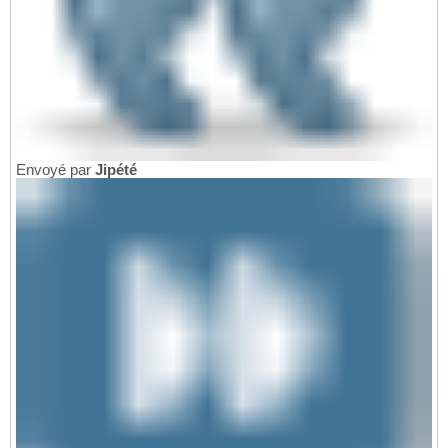
Envoyé par
Jipété