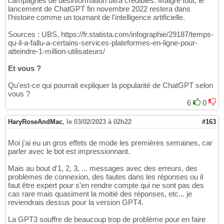
campagnes de désinformation ultra crédibles. Malgré tout, le
lancement de ChatGPT fin novembre 2022 restera dans
l'histoire comme un tournant de l'intelligence artificielle.
Sources : UBS, https://fr.statista.com/infographie/29187/temps-
qu-il-a-fallu-a-certains-services-plateformes-en-ligne-pour-
atteindre-1-million-utilisateurs/
Et vous ?
Qu'est-ce qui pourrait expliquer la popularité de ChatGPT selon
vous ?
6
0
HaryRoseAndMac
,
le 03/02/2023 à 02h22
#163
Moi j'ai eu un gros effets de mode les premières semaines, car
parler avec le bot est impressionnant.
Mais au bout d'1, 2, 3, ... messages avec des erreurs, des
problèmes de connexion, des fautes dans les réponses ou il
faut être expert pour s'en rendre compte qui ne sont pas des
cas rare mais quasiment la moitié des réponses, etc... je
reviendrais dessus pour la version GPT4.
La GPT3 souffre de beaucoup trop de problème pour en faire