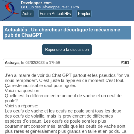
Developpez.com
Le Club des Développeurs et IT Pro
Actus
Forum Actualit�s
Emploi
Actualités
:
Un chercheur décortique le mécanisme
pub de ChatGPT
Répondre à la discussion
Astraya
,
le 02/02/2023 à 17h59
#161
J'en ai marre de voir du Chat GPT partout et les pseudos "on va
nous remplacer". C'est juste la hype en ce moment c'est tout.
Ça reste inutilisable sauf pour rigoler.
Voici ma question :
Quelle est la différence entre un oeuf de vache et un oeuf de
poule?
Voici sa réponse:
Les oeufs de vache et les oeufs de poule sont tous les deux
des oeufs de volaille, mais ils proviennent de différentes
espèces d'oiseaux. Les oeufs de poule sont les plus
couramment consommés, tandis que les oeufs de vache sont
plus rares et généralement plus grands en taille et en poids. La