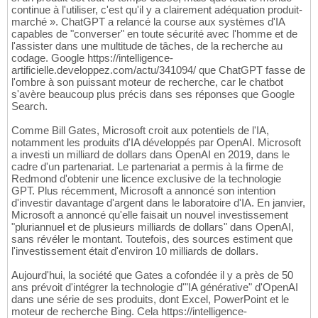
continue à l'utiliser, c'est qu'il y a clairement adéquation produit-
marché ». ChatGPT a relancé la course aux systèmes d'IA
capables de "converser" en toute sécurité avec l'homme et de
l'assister dans une multitude de tâches, de la recherche au
codage. Google https://intelligence-
artificielle.developpez.com/actu/341094/ que ChatGPT fasse de
l'ombre à son puissant moteur de recherche, car le chatbot
s'avère beaucoup plus précis dans ses réponses que Google
Search.
Comme Bill Gates, Microsoft croit aux potentiels de l'IA,
notamment les produits d'IA développés par OpenAI. Microsoft
a investi un milliard de dollars dans OpenAI en 2019, dans le
cadre d'un partenariat. Le partenariat a permis à la firme de
Redmond d'obtenir une licence exclusive de la technologie
GPT. Plus récemment, Microsoft a annoncé son intention
d'investir davantage d'argent dans le laboratoire d'IA. En janvier,
Microsoft a annoncé qu'elle faisait un nouvel investissement
"pluriannuel et de plusieurs milliards de dollars" dans OpenAI,
sans révéler le montant. Toutefois, des sources estiment que
l'investissement était d'environ 10 milliards de dollars.
Aujourd'hui, la société que Gates a cofondée il y a près de 50
ans prévoit d'intégrer la technologie d'"IA générative" d'OpenAI
dans une série de ses produits, dont Excel, PowerPoint et le
moteur de recherche Bing. Cela https://intelligence-