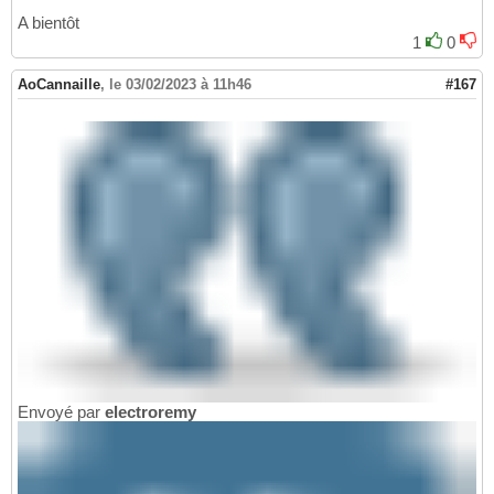
A bientôt
1
0
AoCannaille
,
le 03/02/2023 à 11h46
#167
Envoyé par
electroremy