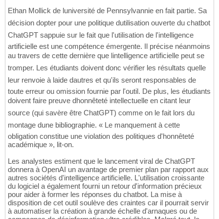
Ethan Mollick de luniversité de Pennsylvannie en fait partie. Sa
décision dopter pour une politique dutilisation ouverte du chatbot
ChatGPT sappuie sur le fait que l'utilisation de l'intelligence
artificielle est une compétence émergente. Il précise néanmoins
au travers de cette dernière que lintelligence artificielle peut se
tromper. Les étudiants doivent donc vérifier les résultats quelle
leur renvoie à laide dautres et qu'ils seront responsables de
toute erreur ou omission fournie par l'outil. De plus, les étudiants
doivent faire preuve dhonnêteté intellectuelle en citant leur
source (qui savère être ChatGPT) comme on le fait lors du
montage dune bibliographie. « Le manquement à cette
obligation constitue une violation des politiques d'honnêteté
académique », lit-on.
Les analystes estiment que le lancement viral de ChatGPT
donnera à OpenAI un avantage de premier plan par rapport aux
autres sociétés d'intelligence artificielle. L'utilisation croissante
du logiciel a également fourni un retour d'information précieux
pour aider à former les réponses du chatbot. La mise à
disposition de cet outil soulève des craintes car il pourrait servir
à automatiser la création à grande échelle d'arnaques ou de