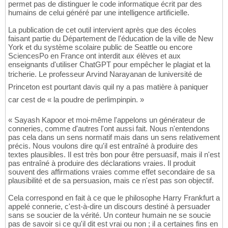
permet pas de distinguer le code informatique écrit par des
humains de celui généré par une intelligence artificielle.
La publication de cet outil intervient après que des écoles
faisant partie du Département de l'éducation de la ville de New
York et du système scolaire public de Seattle ou encore
SciencesPo en France ont interdit aux élèves et aux
enseignants d'utiliser ChatGPT pour empêcher le plagiat et la
tricherie. Le professeur Arvind Narayanan de luniversité de
Princeton est pourtant davis quil ny a pas matière à paniquer
car cest de « la poudre de perlimpinpin. »
« Sayash Kapoor et moi-même l'appelons un générateur de
conneries, comme d'autres l'ont aussi fait. Nous n'entendons
pas cela dans un sens normatif mais dans un sens relativement
précis. Nous voulons dire qu'il est entraîné à produire des
textes plausibles. Il est très bon pour être persuasif, mais il n'est
pas entraîné à produire des déclarations vraies. Il produit
souvent des affirmations vraies comme effet secondaire de sa
plausibilité et de sa persuasion, mais ce n'est pas son objectif.
Cela correspond en fait à ce que le philosophe Harry Frankfurt a
appelé connerie, c'est-à-dire un discours destiné à persuader
sans se soucier de la vérité. Un conteur humain ne se soucie
pas de savoir si ce qu'il dit est vrai ou non ; il a certaines fins en