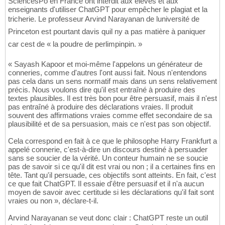
SciencesPo en France ont interdit aux élèves et aux
enseignants d'utiliser ChatGPT pour empêcher le plagiat et la
tricherie. Le professeur Arvind Narayanan de luniversité de
Princeton est pourtant davis quil ny a pas matière à paniquer
car cest de « la poudre de perlimpinpin. »
« Sayash Kapoor et moi-même l'appelons un générateur de
conneries, comme d'autres l'ont aussi fait. Nous n'entendons
pas cela dans un sens normatif mais dans un sens relativement
précis. Nous voulons dire qu'il est entraîné à produire des
textes plausibles. Il est très bon pour être persuasif, mais il n'est
pas entraîné à produire des déclarations vraies. Il produit
souvent des affirmations vraies comme effet secondaire de sa
plausibilité et de sa persuasion, mais ce n'est pas son objectif.
Cela correspond en fait à ce que le philosophe Harry Frankfurt a
appelé connerie, c'est-à-dire un discours destiné à persuader
sans se soucier de la vérité. Un conteur humain ne se soucie
pas de savoir si ce qu'il dit est vrai ou non ; il a certaines fins en
tête. Tant qu'il persuade, ces objectifs sont atteints. En fait, c'est
ce que fait ChatGPT. Il essaie d'être persuasif et il n'a aucun
moyen de savoir avec certitude si les déclarations qu'il fait sont
vraies ou non », déclare-t-il.
Arvind Narayanan se veut donc clair : ChatGPT reste un outil