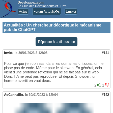
Developpez.com
Le Club des Développeurs et IT Pro
Actus
Forum Actualit�s
Emploi
Actualités
:
Un chercheur décortique le mécanisme
pub de ChatGPT
Répondre à la discussion
Invité
,
le 30/01/2023 à 12h03
#141
Pour ce que j'en connais, dans les domaines critiques, on ne
pisse pas de code. Même pour le site web. En général, cela
vient d'une profonde réflexion qui ne se fait pas sur le web.
Donc l'IA ne peut pas reproduire. Et depuis Snowden, un
homme avertit en vaut deux.
2
1
AoCannaille
,
le 30/01/2023 à 12h04
#142