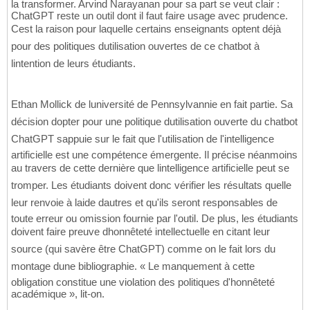
la transformer. Arvind Narayanan pour sa part se veut clair :
ChatGPT reste un outil dont il faut faire usage avec prudence.
Cest la raison pour laquelle certains enseignants optent déjà
pour des politiques dutilisation ouvertes de ce chatbot à
lintention de leurs étudiants.
Ethan Mollick de luniversité de Pennsylvannie en fait partie. Sa
décision dopter pour une politique dutilisation ouverte du chatbot
ChatGPT sappuie sur le fait que l'utilisation de l'intelligence
artificielle est une compétence émergente. Il précise néanmoins
au travers de cette dernière que lintelligence artificielle peut se
tromper. Les étudiants doivent donc vérifier les résultats quelle
leur renvoie à laide dautres et qu'ils seront responsables de
toute erreur ou omission fournie par l'outil. De plus, les étudiants
doivent faire preuve dhonnêteté intellectuelle en citant leur
source (qui savère être ChatGPT) comme on le fait lors du
montage dune bibliographie. « Le manquement à cette
obligation constitue une violation des politiques d'honnêteté
académique », lit-on.