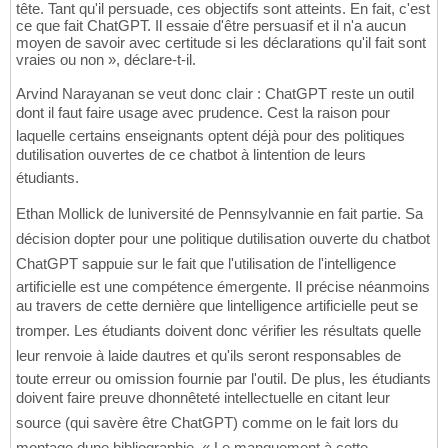
tête. Tant qu'il persuade, ces objectifs sont atteints. En fait, c'est
ce que fait ChatGPT. Il essaie d'être persuasif et il n'a aucun
moyen de savoir avec certitude si les déclarations qu'il fait sont
vraies ou non », déclare-t-il.
Arvind Narayanan se veut donc clair : ChatGPT reste un outil
dont il faut faire usage avec prudence. Cest la raison pour
laquelle certains enseignants optent déjà pour des politiques
dutilisation ouvertes de ce chatbot à lintention de leurs
étudiants.
Ethan Mollick de luniversité de Pennsylvannie en fait partie. Sa
décision dopter pour une politique dutilisation ouverte du chatbot
ChatGPT sappuie sur le fait que l'utilisation de l'intelligence
artificielle est une compétence émergente. Il précise néanmoins
au travers de cette dernière que lintelligence artificielle peut se
tromper. Les étudiants doivent donc vérifier les résultats quelle
leur renvoie à laide dautres et qu'ils seront responsables de
toute erreur ou omission fournie par l'outil. De plus, les étudiants
doivent faire preuve dhonnêteté intellectuelle en citant leur
source (qui savère être ChatGPT) comme on le fait lors du
montage dune bibliographie. « Le manquement à cette