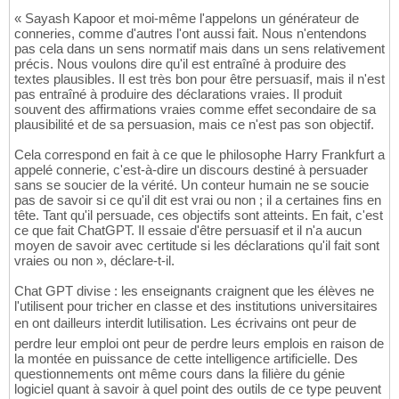
« Sayash Kapoor et moi-même l'appelons un générateur de
conneries, comme d'autres l'ont aussi fait. Nous n'entendons
pas cela dans un sens normatif mais dans un sens relativement
précis. Nous voulons dire qu'il est entraîné à produire des
textes plausibles. Il est très bon pour être persuasif, mais il n'est
pas entraîné à produire des déclarations vraies. Il produit
souvent des affirmations vraies comme effet secondaire de sa
plausibilité et de sa persuasion, mais ce n'est pas son objectif.
Cela correspond en fait à ce que le philosophe Harry Frankfurt a
appelé connerie, c'est-à-dire un discours destiné à persuader
sans se soucier de la vérité. Un conteur humain ne se soucie
pas de savoir si ce qu'il dit est vrai ou non ; il a certaines fins en
tête. Tant qu'il persuade, ces objectifs sont atteints. En fait, c'est
ce que fait ChatGPT. Il essaie d'être persuasif et il n'a aucun
moyen de savoir avec certitude si les déclarations qu'il fait sont
vraies ou non », déclare-t-il.
Chat GPT divise : les enseignants craignent que les élèves ne
l'utilisent pour tricher en classe et des institutions universitaires
en ont dailleurs interdit lutilisation. Les écrivains ont peur de
perdre leur emploi ont peur de perdre leurs emplois en raison de
la montée en puissance de cette intelligence artificielle. Des
questionnements ont même cours dans la filière du génie
logiciel quant à savoir à quel point des outils de ce type peuvent