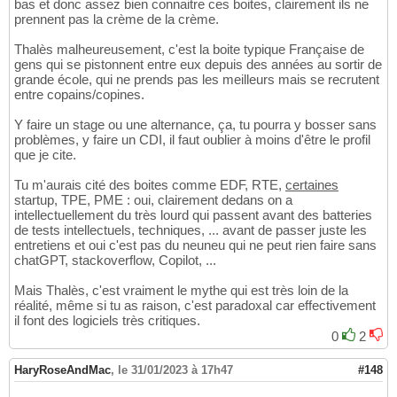
bas et donc assez bien connaitre ces boites, clairement ils ne
prennent pas la crème de la crème.
Thalès malheureusement, c'est la boite typique Française de
gens qui se pistonnent entre eux depuis des années au sortir de
grande école, qui ne prends pas les meilleurs mais se recrutent
entre copains/copines.
Y faire un stage ou une alternance, ça, tu pourra y bosser sans
problèmes, y faire un CDI, il faut oublier à moins d'être le profil
que je cite.
Tu m'aurais cité des boites comme EDF, RTE,
certaines
startup, TPE, PME : oui, clairement dedans on a
intellectuellement du très lourd qui passent avant des batteries
de tests intellectuels, techniques, ... avant de passer juste les
entretiens et oui c'est pas du neuneu qui ne peut rien faire sans
chatGPT, stackoverflow, Copilot, ...
Mais Thalès, c'est vraiment le mythe qui est très loin de la
réalité, même si tu as raison, c'est paradoxal car effectivement
il font des logiciels très critiques.
0
2
HaryRoseAndMac
,
le 31/01/2023 à 17h47
#148