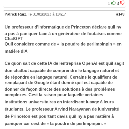
1
3
Patrick Ruiz
,
le 31/01/2023 à 19h17
#149
Un professeur d'informatique de Princeton déclare quil ny
a pas à paniquer face à un générateur de foutaises comme
ChatGPT
Quil considère comme de « la poudre de perlimpinpin » en
matière dIA
Ce quon sait de cette IA de lentreprise OpenAI est quil sagit
dun chatbot capable de comprendre le langage naturel et
de répondre en langage naturel. Certains le qualifient de
remplaçant de Google étant donné quil est capable de
donner de façon directe des solutions à des problèmes
complexes. Cest la raison pour laquelle certaines
institutions universitaires en interdisent lusage à leurs
étudiants. Le professeur Arvind Narayanan de luniversité
de Princeton est pourtant davis quil ny a pas matière à
paniquer car cest de « la poudre de perlimpinpin. »