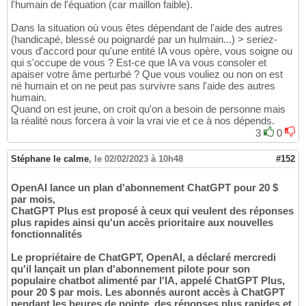
l'humain de l'équation (car maillon faible).
Dans la situation où vous êtes dépendant de l'aide des autres
(handicapé, blessé ou poignardé par un hulmain...) > seriez-
vous d'accord pour qu'une entité IA vous opère, vous soigne ou
qui s'occupe de vous ? Est-ce que IA va vous consoler et
apaiser votre âme perturbé ? Que vous vouliez ou non on est
né humain et on ne peut pas survivre sans l'aide des autres
humain.
Quand on est jeune, on croit qu'on a besoin de personne mais
la réalité nous forcera à voir la vrai vie et ce à nos dépends.
3
0
Stéphane le calme
,
le 02/02/2023 à 10h48
#152
OpenAI lance un plan d'abonnement ChatGPT pour 20 $
par mois,
ChatGPT Plus est proposé à ceux qui veulent des réponses
plus rapides ainsi qu'un accès prioritaire aux nouvelles
fonctionnalités
Le propriétaire de ChatGPT, OpenAI, a déclaré mercredi
qu'il lançait un plan d'abonnement pilote pour son
populaire chatbot alimenté par l'IA, appelé ChatGPT Plus,
pour 20 $ par mois. Les abonnés auront accès à ChatGPT
pendant les heures de pointe, des réponses plus rapides et