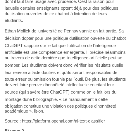
dont il faut faire usage avec prudence. Cest la raison pour
laquelle certains enseignants optent déjà pour des politiques
dutilisation ouvertes de ce chatbot à lintention de leurs
étudiants.
Ethan Mollick de luniversité de Pennsylvannie en fait partie. Sa
décision dopter pour une politique dutilisation ouverte du chatbot
ChatGPT sappuie sur le fait que l'utilisation de l'intelligence
artificielle est une compétence émergente. Il précise néanmoins
au travers de cette dernière que lintelligence artificielle peut se
tromper. Les étudiants doivent donc vérifier les résultats quelle
leur renvoie à laide dautres et qu'ils seront responsables de
toute erreur ou omission fournie par l'outil. De plus, les étudiants
doivent faire preuve dhonnêteté intellectuelle en citant leur
source (qui savère être ChatGPT) comme on le fait lors du
montage dune bibliographie. « Le manquement à cette
obligation constitue une violation des politiques d'honnêteté
académique », lit-on.
Source : https://platform.openai.com/ai-text-classifier
Et vous ?