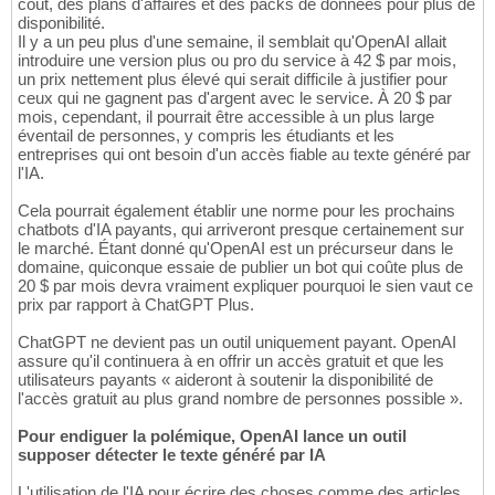
coût, des plans d'affaires et des packs de données pour plus de
disponibilité.
Il y a un peu plus d'une semaine, il semblait qu'OpenAI allait
introduire une version plus ou pro du service à 42 $ par mois,
un prix nettement plus élevé qui serait difficile à justifier pour
ceux qui ne gagnent pas d'argent avec le service. À 20 $ par
mois, cependant, il pourrait être accessible à un plus large
éventail de personnes, y compris les étudiants et les
entreprises qui ont besoin d'un accès fiable au texte généré par
l'IA.
Cela pourrait également établir une norme pour les prochains
chatbots d'IA payants, qui arriveront presque certainement sur
le marché. Étant donné qu'OpenAI est un précurseur dans le
domaine, quiconque essaie de publier un bot qui coûte plus de
20 $ par mois devra vraiment expliquer pourquoi le sien vaut ce
prix par rapport à ChatGPT Plus.
ChatGPT ne devient pas un outil uniquement payant. OpenAI
assure qu'il continuera à en offrir un accès gratuit et que les
utilisateurs payants « aideront à soutenir la disponibilité de
l'accès gratuit au plus grand nombre de personnes possible ».
Pour endiguer la polémique, OpenAI lance un outil
supposer détecter le texte généré par IA
L'utilisation de l'IA pour écrire des choses comme des articles