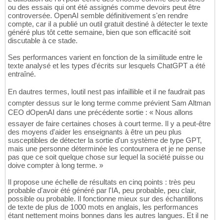
ou des essais qui ont été assignés comme devoirs peut être
controversée. OpenAI semble définitivement s'en rendre
compte, car il a publié un outil gratuit destiné à détecter le texte
généré plus tôt cette semaine, bien que son efficacité soit
discutable à ce stade.
Ses performances varient en fonction de la similitude entre le
texte analysé et les types d'écrits sur lesquels ChatGPT a été
entraîné.
En dautres termes, loutil nest pas infaillible et il ne faudrait pas
compter dessus sur le long terme comme prévient Sam Altman
CEO dOpenAI dans une précédente sortie : « Nous allons
essayer de faire certaines choses à court terme. Il y a peut-être
des moyens d'aider les enseignants à être un peu plus
susceptibles de détecter la sortie d'un système de type GPT,
mais une personne déterminée les contournera et je ne pense
pas que ce soit quelque chose sur lequel la société puisse ou
doive compter à long terme. »
Il propose une échelle de résultats en cinq points : très peu
probable d'avoir été généré par l'IA, peu probable, peu clair,
possible ou probable. Il fonctionne mieux sur des échantillons
de texte de plus de 1000 mots en anglais, les performances
étant nettement moins bonnes dans les autres langues. Et il ne