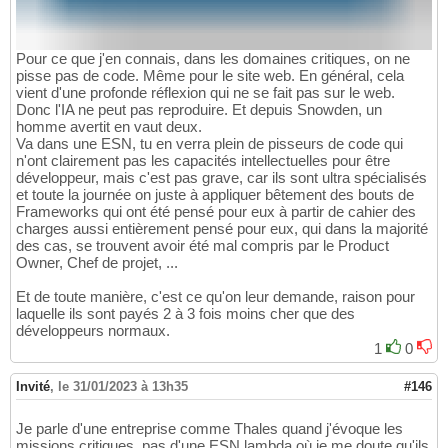
Pour ce que j'en connais, dans les domaines critiques, on ne
pisse pas de code. Même pour le site web. En général, cela
vient d'une profonde réflexion qui ne se fait pas sur le web.
Donc l'IA ne peut pas reproduire. Et depuis Snowden, un
homme avertit en vaut deux.
Va dans une ESN, tu en verra plein de pisseurs de code qui
n'ont clairement pas les capacités intellectuelles pour être
développeur, mais c'est pas grave, car ils sont ultra spécialisés
et toute la journée on juste à appliquer bêtement des bouts de
Frameworks qui ont été pensé pour eux à partir de cahier des
charges aussi entièrement pensé pour eux, qui dans la majorité
des cas, se trouvent avoir été mal compris par le Product
Owner, Chef de projet, ...
Et de toute manière, c'est ce qu'on leur demande, raison pour
laquelle ils sont payés 2 à 3 fois moins cher que des
développeurs normaux.
1
0
Invité
,
le 31/01/2023 à 13h35
#146
Je parle d'une entreprise comme Thales quand j'évoque les
missions critiques, pas d'une ESN lambda où je me doute qu'ils