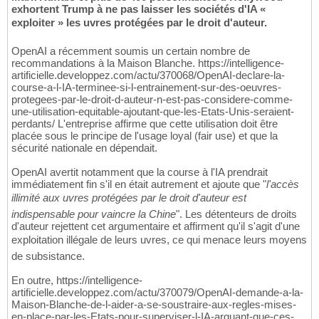
exhortent Trump à ne pas laisser les sociétés d'IA «
exploiter » les uvres protégées par le droit d'auteur.
OpenAI a récemment soumis un certain nombre de
recommandations à la Maison Blanche. https://intelligence-
artificielle.developpez.com/actu/370068/OpenAI-declare-la-
course-a-l-IA-terminee-si-l-entrainement-sur-des-oeuvres-
protegees-par-le-droit-d-auteur-n-est-pas-considere-comme-
une-utilisation-equitable-ajoutant-que-les-Etats-Unis-seraient-
perdants/ L'entreprise affirme que cette utilisation doit être
placée sous le principe de l'usage loyal (fair use) et que la
sécurité nationale en dépendait.
OpenAI avertit notamment que la course à l'IA prendrait
immédiatement fin s'il en était autrement et ajoute que "
l'accès
illimité aux uvres protégées par le droit d'auteur est
indispensable pour vaincre la Chine
". Les détenteurs de droits
d'auteur rejettent cet argumentaire et affirment qu'il s'agit d'une
exploitation illégale de leurs uvres, ce qui menace leurs moyens
de subsistance.
En outre, https://intelligence-
artificielle.developpez.com/actu/370079/OpenAI-demande-a-la-
Maison-Blanche-de-l-aider-a-se-soustraire-aux-regles-mises-
en-place-par-les-Etats-pour-superviser-l-IA-arguant-que-ces-