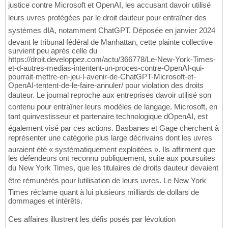
justice contre Microsoft et OpenAI, les accusant davoir utilisé
leurs uvres protégées par le droit dauteur pour entraîner des
systèmes dIA, notamment ChatGPT. Déposée en janvier 2024
devant le tribunal fédéral de Manhattan, cette plainte collective
survient peu après celle du
https://droit.developpez.com/actu/366778/Le-New-York-Times-
et-d-autres-medias-intentent-un-proces-contre-OpenAI-qui-
pourrait-mettre-en-jeu-l-avenir-de-ChatGPT-Microsoft-et-
OpenAI-tentent-de-le-faire-annuler/ pour violation des droits
dauteur. Le journal reproche aux entreprises davoir utilisé son
contenu pour entraîner leurs modèles de langage. Microsoft, en
tant quinvestisseur et partenaire technologique dOpenAI, est
également visé par ces actions. Basbanes et Gage cherchent à
représenter une catégorie plus large décrivains dont les uvres
auraient été « systématiquement exploitées ». Ils affirment que
les défendeurs ont reconnu publiquement, suite aux poursuites
du New York Times, que les titulaires de droits dauteur devaient
être rémunérés pour lutilisation de leurs uvres. Le New York
Times réclame quant à lui plusieurs milliards de dollars de
dommages et intérêts.
Ces affaires illustrent les défis posés par lévolution