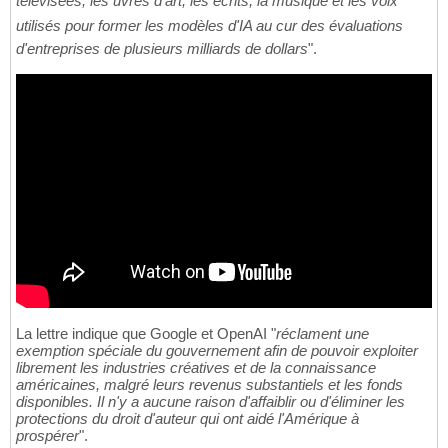
télévisées, les uvres d'art, les écrits, la musique et les voix
utilisés pour former les modèles d'IA au cur des évaluations
d'entreprises de plusieurs milliards de dollars
".
La lettre indique que Google et OpenAI "
réclament une
exemption spéciale du gouvernement afin de pouvoir exploiter
librement les industries créatives et de la connaissance
américaines, malgré leurs revenus substantiels et les fonds
disponibles. Il n'y a aucune raison d'affaiblir ou d'éliminer les
protections du droit d'auteur qui ont aidé l'Amérique à
prospérer
".