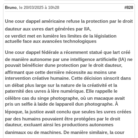
Bruno
,
le 20/03/2025 à 10h28
#828
Une cour dappel américaine refuse la protection par le droit
dauteur aux uvres dart générées par lIA,
ce verdict met en lumière les limites de la législation
actuelle face aux avancées technologiques
Une cour dappel fédérale a récemment statué que lart créé
de manière autonome par une intelligence artificielle (IA) ne
pouvait bénéficier dune protection par le droit dauteur,
affirmant que cette dernière nécessite au moins une
intervention créative humaine. Cette décision sinscrit dans
un débat plus large sur la nature de la créativité et la
paternité des uvres à lère numérique. Elle rappelle le
célèbre cas du singe photographe, où un macaque avait
pris un selfie à laide de lappareil dun photographe. À
lépoque, la justice avait conclu que seules les uvres créées
par des humains pouvaient être protégées par le droit
dauteur, excluant ainsi les productions autonomes
danimaux ou de machines. De manière similaire, la cour