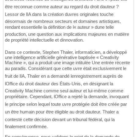
être reconnue comme auteur au regard du droit dauteur ?
Lessor de lIA dans la création duvres originales touche
désormais de nombreux secteurs et domaines artistiques,
rendant essentielle la définition de l« auteur » dune telle
production, une question aux implications majeures en matière
de propriété intellectuelle et dinnovation.
Dans ce contexte, Stephen Thaler, informaticien, a développé
une intelligence artificielle générative baptisée « Creativity
Machine », qui a produit une image intitulée Une entrée récente
au paradis. Considérant que cette uvre était exclusivement le
fruit de lIA, Thaler en a demandé lenregistrement auprès de
lOffice du droit dauteur des États-Unis, en désignant la
Creativity Machine comme seul auteur et lui-même comme
propriétaire. Cependant, lOffice a rejeté la demande, invoquant
le principe selon lequel toute uvre protégée doit être créée par
un être humain pour être éligible au droit dauteur. Thaler a
contesté cette décision devant un tribunal fédéral, qui la
finalement confirmée.
En conséquence, nous validons le rejet de la demande de