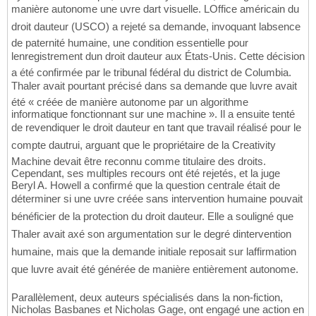
manière autonome une uvre dart visuelle. LOffice américain du
droit dauteur (USCO) a rejeté sa demande, invoquant labsence
de paternité humaine, une condition essentielle pour
lenregistrement dun droit dauteur aux États-Unis. Cette décision
a été confirmée par le tribunal fédéral du district de Columbia.
Thaler avait pourtant précisé dans sa demande que luvre avait
été « créée de manière autonome par un algorithme
informatique fonctionnant sur une machine ». Il a ensuite tenté
de revendiquer le droit dauteur en tant que travail réalisé pour le
compte dautrui, arguant que le propriétaire de la Creativity
Machine devait être reconnu comme titulaire des droits.
Cependant, ses multiples recours ont été rejetés, et la juge
Beryl A. Howell a confirmé que la question centrale était de
déterminer si une uvre créée sans intervention humaine pouvait
bénéficier de la protection du droit dauteur. Elle a souligné que
Thaler avait axé son argumentation sur le degré dintervention
humaine, mais que la demande initiale reposait sur laffirmation
que luvre avait été générée de manière entièrement autonome.
Parallèlement, deux auteurs spécialisés dans la non-fiction,
Nicholas Basbanes et Nicholas Gage, ont engagé une action en