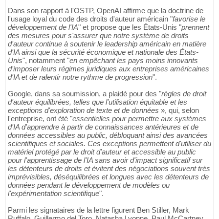
Dans son rapport à l'OSTP, OpenAI affirme que la doctrine de
l'usage loyal du code des droits d'auteur américain "
favorise le
développement de l'IA
" et propose que les États-Unis "
prennent
des mesures pour s'assurer que notre système de droits
d'auteur continue à soutenir le leadership américain en matière
d'IA ainsi que la sécurité économique et nationale des États-
Unis
", notamment "
en empêchant les pays moins innovants
d'imposer leurs régimes juridiques aux entreprises américaines
d'IA et de ralentir notre rythme de progression
".
Google, dans sa soumission, a plaidé pour des "
règles de droit
d'auteur équilibrées, telles que l'utilisation équitable et les
exceptions d'exploration de texte et de données
», qui, selon
l'entreprise, ont été "
essentielles pour permettre aux systèmes
d'IA d'apprendre à partir de connaissances antérieures et de
données accessibles au public, débloquant ainsi des avancées
scientifiques et sociales. Ces exceptions permettent d'utiliser du
matériel protégé par le droit d'auteur et accessible au public
pour l'apprentissage de l'IA sans avoir d'impact significatif sur
les détenteurs de droits et évitent des négociations souvent très
imprévisibles, déséquilibrées et longues avec les détenteurs de
données pendant le développement de modèles ou
l'expérimentation scientifique
".
Parmi les signataires de la lettre figurent Ben Stiller, Mark
Ruffalo, Guillermo del Toro, Natasha Lyonne, Paul McCartney,