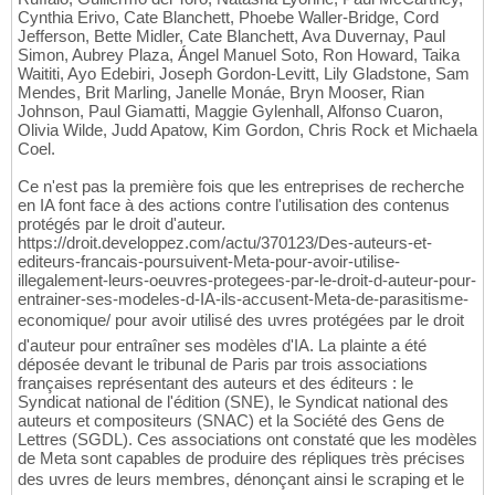
Cynthia Erivo, Cate Blanchett, Phoebe Waller-Bridge, Cord
Jefferson, Bette Midler, Cate Blanchett, Ava Duvernay, Paul
Simon, Aubrey Plaza, Ángel Manuel Soto, Ron Howard, Taika
Waititi, Ayo Edebiri, Joseph Gordon-Levitt, Lily Gladstone, Sam
Mendes, Brit Marling, Janelle Monáe, Bryn Mooser, Rian
Johnson, Paul Giamatti, Maggie Gylenhall, Alfonso Cuaron,
Olivia Wilde, Judd Apatow, Kim Gordon, Chris Rock et Michaela
Coel.
Ce n'est pas la première fois que les entreprises de recherche
en IA font face à des actions contre l'utilisation des contenus
protégés par le droit d'auteur.
https://droit.developpez.com/actu/370123/Des-auteurs-et-
editeurs-francais-poursuivent-Meta-pour-avoir-utilise-
illegalement-leurs-oeuvres-protegees-par-le-droit-d-auteur-pour-
entrainer-ses-modeles-d-IA-ils-accusent-Meta-de-parasitisme-
economique/ pour avoir utilisé des uvres protégées par le droit
d'auteur pour entraîner ses modèles d'IA. La plainte a été
déposée devant le tribunal de Paris par trois associations
françaises représentant des auteurs et des éditeurs : le
Syndicat national de l'édition (SNE), le Syndicat national des
auteurs et compositeurs (SNAC) et la Société des Gens de
Lettres (SGDL). Ces associations ont constaté que les modèles
de Meta sont capables de produire des répliques très précises
des uvres de leurs membres, dénonçant ainsi le scraping et le