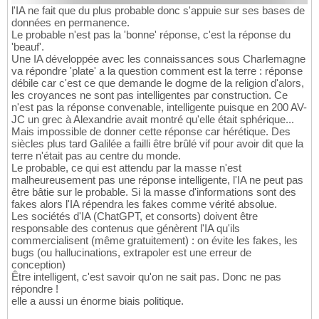
l'IA ne fait que du plus probable donc s'appuie sur ses bases de
données en permanence.
Le probable n'est pas la 'bonne' réponse, c'est la réponse du
'beauf'.
Une IA développée avec les connaissances sous Charlemagne
va répondre 'plate' a la question comment est la terre : réponse
débile car c'est ce que demande le dogme de la religion d'alors,
les croyances ne sont pas intelligentes par construction. Ce
n'est pas la réponse convenable, intelligente puisque en 200 AV-
JC un grec à Alexandrie avait montré qu'elle était sphérique...
Mais impossible de donner cette réponse car hérétique. Des
siècles plus tard Galilée a failli être brûlé vif pour avoir dit que la
terre n'était pas au centre du monde.
Le probable, ce qui est attendu par la masse n'est
malheureusement pas une réponse intelligente, l'IA ne peut pas
être bâtie sur le probable. Si la masse d'informations sont des
fakes alors l'IA répendra les fakes comme vérité absolue.
Les sociétés d'IA (ChatGPT, et consorts) doivent être
responsable des contenus que génèrent l'IA qu'ils
commercialisent (même gratuitement) : on évite les fakes, les
bugs (ou hallucinations, extrapoler est une erreur de
conception)
Être intelligent, c'est savoir qu'on ne sait pas. Donc ne pas
répondre !
elle a aussi un énorme biais politique.