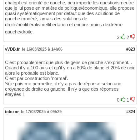
chatgpt est orienté de gauche, peu importe les questions neutre
que je lui pose en matière de politique/économique, elle propose
quasi systématiquement par defaut que des solutions de
gauche modéré, jamais des solutions de
droite/néolibéralisme/libertarien et encore moins dextrême
gauche/droite.
3
2
vVDB.fr
,
le 16/03/2025 à 14h06
#823
C'est probablement que plus de gens de gauche s'expriment...
Quand il y a 100 avis et qu'il y en a 80% de blanc et 20% de noir
alors le probable est blanc.
C'est par construction 'normal'.
Si je puis me permettre, il n'y a pas de réponse selon une
croyance de droite ou gauche. Il n'y a que des réponses
étayées !
0
1
totozor
,
le 17/03/2025 à 09h29
#824