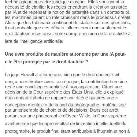
technologique au cadre juridique existant. Elles soulignent la
nécessité de clarifier les règles encadrant la création assistée
par IA et de repenser la notion de paternité dans un contexte où
les machines jouent un rôle croissant dans le processus créatif.
Alors que les tribunaux continuent de statuer sur ces questions,
il est probable que ces débats influenceront non seulement le
droit dauteur, mais aussi notre compréhension de la créativité à
lère de lintelligence artificielle.
Une uvre produite de manière autonome par une IA peut-
elle être protégée par le droit dauteur ?
La juge Howell a affirmé que, bien que le droit dauteur soit
conçu pour évoluer avec son époque, la contribution humaine
reste une condition essentielle à son application. Citant une
décision de la Cour suprême des États-Unis, elle a expliqué
quun appareil photo ne capture une scène quaprès une «
conception mentale » de la part du photographe, matérialisée
par un ensemble de choix et de décisions. Dans cet arrêt,
portant sur une photographie dOscar Wilde, la Cour suprême
avait estimé que limage résultait de linvention intellectuelle du
photographe, le produit final étant attribuable à lhumain et non à