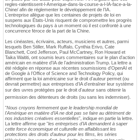
regles-ralentissent-l-Amerique-dans-la-course-a-l-IA-face-a-la-
Chine/ afin de réglementer le développement de l'IA.
L'entreprise allègue que les centaines de projets de loi en
suspens aux États-Unis risquent de compromettre les progrès
technologiques du pays à un moment où il est confronté à une
concurrence féroce de la part de la Chine.
Les cinéastes, écrivains, acteurs, musiciens et autres, parmi
lesquels Ben Stiller, Mark Ruffalo, Cynthia Erivo, Cate
Blanchett, Cord Jefferson, Paul McCartney, Ron Howard et
Taika Waititi, ont soumis leurs commentaires sur le plan d'action
américain en matière d'IA de l'administration Trump. La lettre a
été rédigée en réponse aux récentes soumissions d'OpenAI et
de Google à l'Office of Science and Technology Policy, qui
affirment que la loi américaine sur le droit d'auteur permet (ou
devrait permettre) aux entreprises d'IA d'entraîner leur système
sur des uvres protégées par le droit d'auteur sans obtenir la
permission des détenteurs de droits (ou sans les indemniser).
"
Nous croyons fermement que le leadership mondial de
l'Amérique en matière d'IA ne doit pas se faire au détriment de
nos industries créatives essentielles
", indique en partie la lettre.
La lettre affirme que "
les entreprises d'IA demandent à saper
cette force économique et culturelle en affaiblissant les
protections des droits d'auteur pour les films, les séries