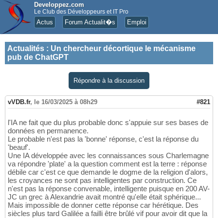
Developpez.com
Le Club des Développeurs et IT Pro
Actus
Forum Actualit�s
Emploi
Actualités
:
Un chercheur décortique le mécanisme
pub de ChatGPT
Répondre à la discussion
vVDB.fr
,
le 16/03/2025 à 08h29
#821
l'IA ne fait que du plus probable donc s'appuie sur ses bases de
données en permanence.
Le probable n'est pas la 'bonne' réponse, c'est la réponse du
'beauf'.
Une IA développée avec les connaissances sous Charlemagne
va répondre 'plate' a la question comment est la terre : réponse
débile car c'est ce que demande le dogme de la religion d'alors,
les croyances ne sont pas intelligentes par construction. Ce
n'est pas la réponse convenable, intelligente puisque en 200 AV-
JC un grec à Alexandrie avait montré qu'elle était sphérique...
Mais impossible de donner cette réponse car hérétique. Des
siècles plus tard Galilée a failli être brûlé vif pour avoir dit que la