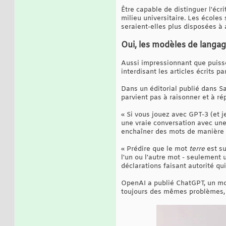
Être capable de distinguer l'écr
milieu universitaire. Les écoles
seraient-elles plus disposées à 
Oui, les modèles de langag
Aussi impressionnant que puisse 
interdisant les articles écrits 
Dans un éditorial publié dans 
parvient pas à raisonner et à r
« Si vous jouez avec GPT-3 (et j
une vraie conversation avec une
enchaîner des mots de manière co
« Prédire que le mot
terre
est su
l'un ou l'autre mot - seulement 
déclarations faisant autorité q
OpenAI a publié ChatGPT, un mod
toujours des mêmes problèmes, 