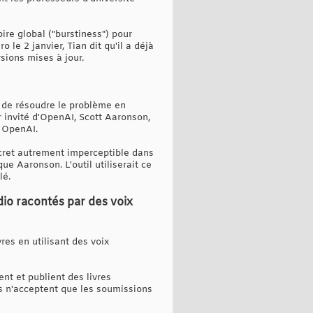
ire global ("burstiness") pour
 le 2 janvier, Tian dit qu'il a déjà
sions mises à jour.
e de résoudre le problème en
r invité d'OpenAI, Scott Aaronson,
r OpenAI.
ecret autrement imperceptible dans
ue Aaronson. L'outil utiliserait ce
lé.
udio racontés par des voix
res en utilisant des voix
nt et publient des livres
Ils n'acceptent que les soumissions