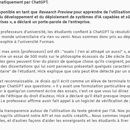
omatiquement par ChatGPT.
sponible en tant que
Research Preview
pour apprendre de l'utilisation
 du développement et du déploiement de systèmes d'IA capables et s
ses », a déclaré un porte-parole de l'entreprise.
rofesseurs d'université, les étudiants confient à ChatGPT la résolut
 monde universitaire n'a rien vu venir. Nous sommes donc pris au dé
osophie à l'université Furman.
t mes amis [professeurs] ont dit : "ouais ! J'en ai attrapé un aussi" », 
rire un essai de 500 mots sur le philosophe écossais du 18e siècle 
es gens peuvent tirer du plaisir de quelque chose qu'ils craignent, po
des dissertations qui lui sont parvenus présentait quelques caractérist
taire" de l'étudiant. Hick explique que cela peut être détecté par un œ
est reconnaissable. Je dirais qu'il écrit comme un élève de terminale tr
r ChatGPT aux questions. « Il y avait une formulation particulière qu
 à quelqu'un comment écrire des essais, c'est ce que vous lui diriez av
e l'éthique du droit d'auteur, Hick a déclaré qu'il était presque imp
e professeur affirme avoir fait appel à un logiciel de vérification de 
a transparence autour de l'utilisation du texte généré par l'IA. Nos po
rsqu'ils utilisent notre API et nos outils créatifs... Nous sommes impat
es, et d'autres façons d'aider les enseignants et les étudiants à tirer p