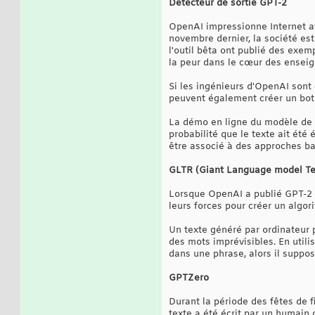
Détecteur de sortie GPT-2
OpenAI impressionne Internet av
novembre dernier, la société es
l'outil bêta ont publié des exem
la peur dans le cœur des enseign
Si les ingénieurs d'OpenAI sont 
peuvent également créer un bot 
La démo en ligne du modèle de d
probabilité que le texte ait été 
être associé à des approches ba
GLTR (Giant Language model T
Lorsque OpenAI a publié GPT-2 
leurs forces pour créer un algori
Un texte généré par ordinateur 
des mots imprévisibles. En utili
dans une phrase, alors il suppos
GPTZero
Durant la période des fêtes de f
texte a été écrit par un humain 