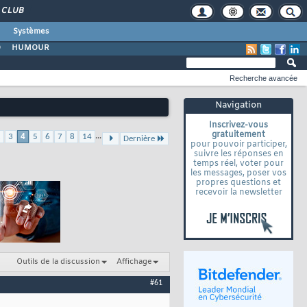
CLUB
Systèmes
O
HUMOUR
Recherche avancée
Navigation
Inscrivez-vous
gratuitement
...
2
3
4
5
6
7
8
14
Dernière
pour pouvoir participer,
suivre les réponses en
temps réel, voter pour
les messages, poser vos
propres questions et
recevoir la newsletter
Outils de la discussion
Affichage
#61