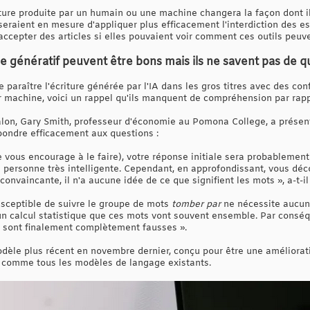
iture produite par un humain ou une machine changera la façon dont il
 seraient en mesure d'appliquer plus efficacement l'interdiction des es
accepter des articles si elles pouvaient voir comment ces outils peuve
e génératif peuvent être bons mais ils ne savent pas de quo
paraître l'écriture générée par l'IA dans les gros titres avec des con
par machine, voici un rappel qu'ils manquent de compréhension par rapp
Salon, Gary Smith, professeur d'économie au Pomona College, a prés
épondre efficacement aux questions :
e vous encourage à le faire), votre réponse initiale sera probablemen
 personne très intelligente. Cependant, en approfondissant, vous déco
nvaincante, il n'a aucune idée de ce que signifient les mots », a-t-il 
sceptible de suivre le groupe de mots
tomber par
ne nécessite aucun
un calcul statistique que ces mots vont souvent ensemble. Par conséq
ui sont finalement complètement fausses ».
èle plus récent en novembre dernier, conçu pour être une améliorati
comme tous les modèles de langage existants.