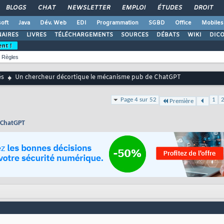
BLOGS
CHAT
NEWSLETTER
EMPLOI
ÉTUDES
DROIT
oft
Java
Dév. Web
EDI
Programmation
SGBD
Office
Mobiles
AIRES
LIVRES
TÉLÉCHARGEMENTS
SOURCES
DÉBATS
WIKI
DIC
ent !
Règles
és
Un chercheur décortique le mécanisme pub de ChatGPT
Page 4 sur 52
1
Première
 ChatGPT