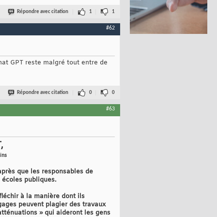
Répondre avec citation
1
1
#62
Chat GPT reste malgré tout entre de
Répondre avec citation
0
0
#63
,
ins
après que les responsables de
s écoles publiques.
fléchir à la manière dont ils
ngages peuvent plagier des travaux
atténuations » qui aideront les gens