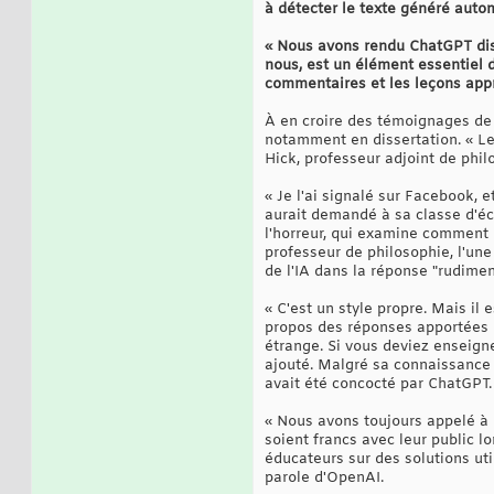
à détecter le texte généré aut
« Nous avons rendu ChatGPT di
nous, est un élément essentiel
commentaires et les leçons appri
À en croire des témoignages de p
notamment en dissertation. « Le
Hick, professeur adjoint de phil
« Je l'ai signalé sur Facebook, e
aurait demandé à sa classe d'éc
l'horreur, qui examine comment l
professeur de philosophie, l'une 
de l'IA dans la réponse "rudimen
« C'est un style propre. Mais il 
propos des réponses apportées pa
étrange. Si vous deviez enseigner
ajouté. Malgré sa connaissance d
avait été concocté par ChatGPT. L
« Nous avons toujours appelé à l
soient francs avec leur public lo
éducateurs sur des solutions util
parole d'OpenAI.