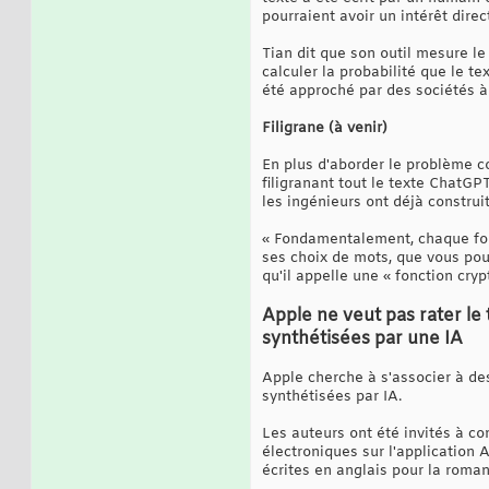
pourraient avoir un intérêt direc
Tian dit que son outil mesure le
calculer la probabilité que le te
été approché par des sociétés à 
Filigrane (à venir)
En plus d'aborder le problème c
filigranant tout le texte ChatGP
les ingénieurs ont déjà construi
« Fondamentalement, chaque fois
ses choix de mots, que vous pouve
qu'il appelle une « fonction cry
Apple ne veut pas rater le 
synthétisées par une IA
Apple cherche à s'associer à des
synthétisées par IA.
Les auteurs ont été invités à co
électroniques sur l'application A
écrites en anglais pour la roman