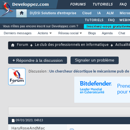
FORUMS
TUTORIELS
FAQ
DI/DSI Solutions d'entreprise
Cloud
IA
ALM
Micros
TUTORIELS
FAQ
WEBIN
Vous n'êtes pas encore inscrit sur Developpez.com ?
Inscrivez-vous gratuitem
Derniers messages
Actions
Réseau social
Blogs
Agenda
Chat
Forum
Le club des professionnels en informatique
Actualit
+
Signaler un problème
Répondre à la discussion
Discussion :
Un chercheur décortique le mécanisme pub de
09/01/2023,
04h13
HaryRoseAndMac