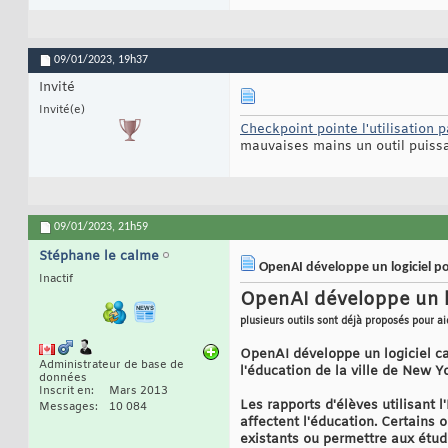
09/01/2023,
19h37
Invité
Invité(e)
Checkpoint pointe l'utilisation 
mauvaises mains un outil puissa
09/01/2023,
21h59
Stéphane le calme
OpenAI développe un logiciel po
Inactif
OpenAI développe un lo
plusieurs outils sont déjà proposés pour a
OpenAI développe un logiciel c
Administrateur de base de
l'éducation de la ville de New Y
données
Inscrit en
Mars 2013
Les rapports d'élèves utilisant l
Messages
10 084
affectent l'éducation. Certains
existants ou permettre aux étudi