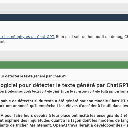
par les néophytes de Chat GPT.
Bien qu'il soit un bon outil de debug, 
nt.
ur détecter le texte généré par ChatGPT
giciel pour détecter le texte généré par ChatGPT
ider à déterminer quels textes ont été générés par IA et lesquels ont été écrits par des huma
apable de détecter si du texte a été généré par son modèle ChatGPT 
ork ont annoncé qu'il empêchait les élèves d'accéder à l'outil dans le
'IA pour faire leurs devoirs à leur place ont incité les enseignants à ré
 ont exprimé des inquiétudes quant à la façon dont les modèles de la
ants de tricher. Maintenant, OpenAI travaillerait à développer des « 