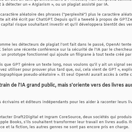
t à détecter un « AIgiarism », ou un plagiat assisté par IA.
 caractère aléatoire des phrases ("perplexité") plus le caractère aléato
xte ait été écrit par ChatGPT. Depuis qu'il a tweeté à propos de GPTZero
capital risque souhaitant investir et qu'il développera bientôt des ver
omme les détecteurs de plagiat l'ont fait dans le passé, OpenAI tent
T. Selon une récente conférence sur la sécurité de l'IA par le chercheu
t un prototype fonctionnel qui ajoute un filigrane à tout texte créé pa
 que GPT génère un texte long, nous voulons qu'il y ait un signal s
z utiliser pour prouver plus tard que, oui, cela vient de GPT », expliq
ptographique pseudo-aléatoire ». Et seul OpenAI aurait accès à cette c
train de l'IA grand public, mais s'oriente vers des livres a
 écrivains et éditeurs indépendants pour les aider à raconter leurs liv
ntacter Draft2Digital et Ingram CoreSource, deux sociétés qui produise
pple Books, s'ils souhaitent transformer leur travail en livres audio. 
ce et la fiction, les autres genres ne sont pas encore pris en charge.