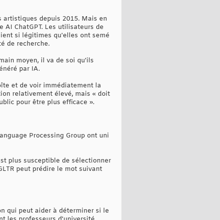
s artistiques depuis 2015. Mais en
e AI ChatGPT. Les utilisateurs de
ient si légitimes qu'elles ont semé
té de recherche.
ain moyen, il va de soi qu'ils
énéré par IA.
îte et de voir immédiatement la
ction relativement élevé, mais « doit
lic pour être plus efficace ».
Language Processing Group ont uni
st plus susceptible de sélectionner
 GLTR peut prédire le mot suivant
n qui peut aider à déterminer si le
t les professeurs d'université