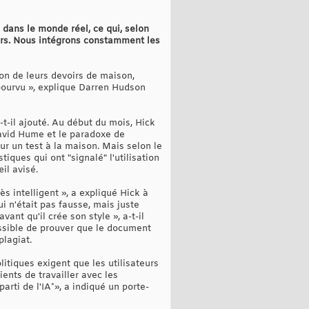
 dans le monde réel, ce qui, selon
ûrs. Nous intégrons constamment les
ion de leurs devoirs de maison,
pourvu », explique Darren Hudson
a-t-il ajouté. Au début du mois, Hick
David Hume et le paradoxe de
ur un test à la maison. Mais selon le
iques qui ont "signalé" l'utilisation
il avisé.
ès intelligent », a expliqué Hick à
i n'était pas fausse, mais juste
ant qu'il crée son style », a-t-il
ossible de prouver que le document
plagiat.
litiques exigent que les utilisateurs
ients de travailler avec les
arti de l'IA*», a indiqué un porte-