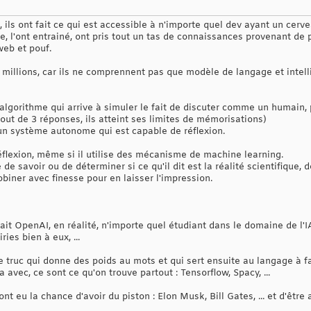
ls ont fait ce qui est accessible à n'importe quel dev ayant un cerve
, l'ont entrainé, ont pris tout un tas de connaissances provenant de pa
web et pouf.
millions, car ils ne comprennent pas que modèle de langage et intelli
algorithme qui arrive à simuler le fait de discuter comme un humain,
bout de 3 réponses, ils atteint ses limites de mémorisations)
t un système autonome qui est capable de réflexion.
flexion, même si il utilise des mécanisme de machine learning.
e savoir ou de déterminer si ce qu'il dit est la réalité scientifique, des
obiner avec finesse pour en laisser l'impression.
ait OpenAI, en réalité, n'importe quel étudiant dans le domaine de l'IA 
ries bien à eux, ...
e truc qui donne des poids au mots et qui sert ensuite au langage à fa
a avec, ce sont ce qu'on trouve partout : Tensorflow, Spacy, ...
nt eu la chance d'avoir du piston : Elon Musk, Bill Gates, ... et d'êtr