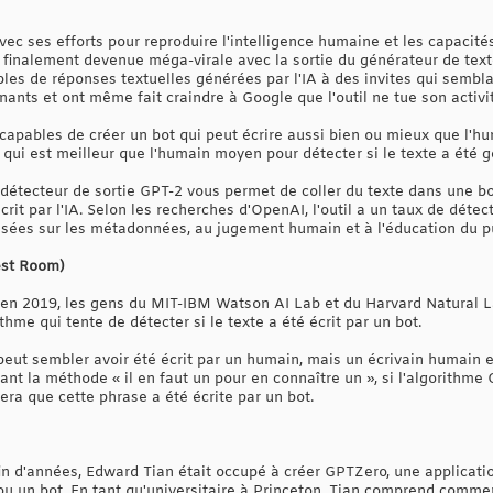
ec ses efforts pour reproduire l'intelligence humaine et les capacité
t finalement devenue méga-virale avec la sortie du générateur de text
ples de réponses textuelles générées par l'IA à des invites qui sembla
ants et ont même fait craindre à Google que l'outil ne tue son activi
capables de créer un bot qui peut écrire aussi bien ou mieux que l'hum
qui est meilleur que l'humain moyen pour détecter si le texte a été g
étecteur de sortie GPT-2 vous permet de coller du texte dans une bo
écrit par l'IA. Selon les recherches d'OpenAI, l'outil a un taux de déte
sées sur les métadonnées, au jugement humain et à l'éducation du pub
est Room)
en 2019, les gens du MIT-IBM Watson AI Lab et du Harvard Natural 
thme qui tente de détecter si le texte a été écrit par un bot.
peut sembler avoir été écrit par un humain, mais un écrivain humain e
sant la méthode « il en faut un pour en connaître un », si l'algorithme
era que cette phrase a été écrite par un bot.
in d'années, Edward Tian était occupé à créer GPTZero, une applicatio
ou un bot. En tant qu'universitaire à Princeton, Tian comprend commen