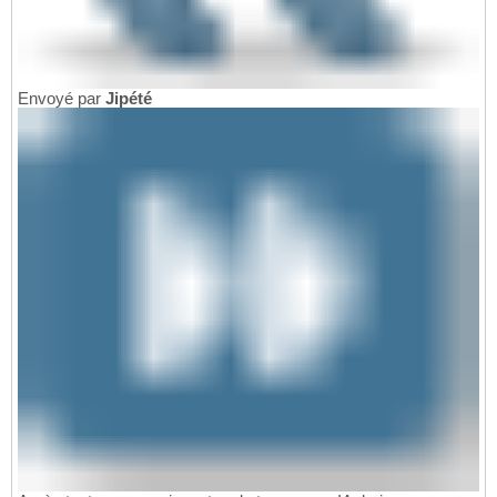
Envoyé par
Jipété