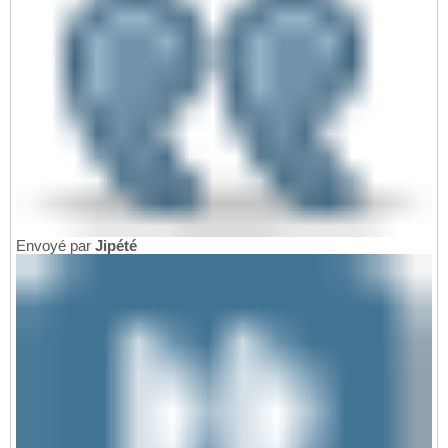
Envoyé par
Jipété