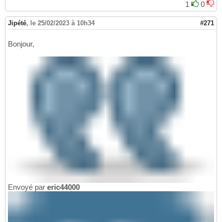
1
0
Jipété
,
le 25/02/2023 à 10h34
#271
Bonjour,
Envoyé par
eric44000