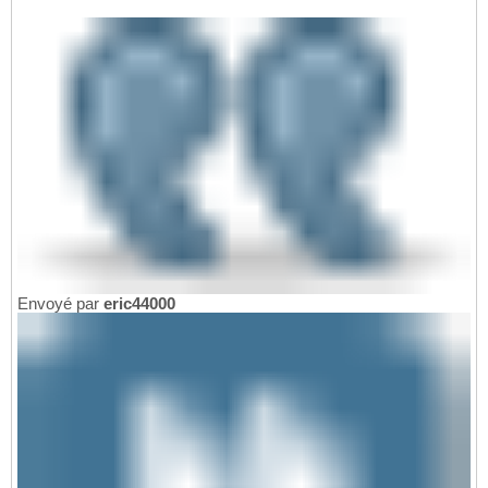
Envoyé par
eric44000