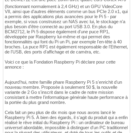
(fonctionnant normalement à 2,4 GHz) et un GPU VideoCore
VII, ainsi que d'autres éléments comme un bus PCIe 2.0 x1, qui
a permis des applications plus avancées pour le Pi 5 - par
exemple, si vous construisez un NAS avec lui, le stockage n'a
plus besoin d'être connecté au port USB 3.0. En plus du
BCM2712, le Pi 5 dispose également d'une puce RP1,
développée par Raspberry lui-même et qui permet des
fonctionnalités qui font du Pi un Pi, par exemple l'en-tête à 40
broches. La puce RP1 est également responsable de l'Ethernet,
de l'USB, des ports d'affichage et de caméra, etc.
Voici ce que la Fondation Raspberry Pi déclare pour cette
annonce :
Aujourd'hui, notre famille phare Raspberry Pi 5 s'enrichit d'un
nouveau membre. Proposée à seulement 50 $, la nouvelle
variante de 2 Go s'inscrit dans le cadre de notre mission
consistant à mettre l'informatique générale haute performance à
la portée du plus grand nombre.
Cela fait un peu plus de dix mois que nous avons lancé le
Raspberry Pi 5. À bien des égards, il s'agit du produit qui a enfin
réalisé le rêve initial du Raspberry Pi : un ordinateur de bureau
universel abordable, impossible à distinguer d'un PC traditionnel
pour la plupart des utilisateurs, et doté de tous les outils et de