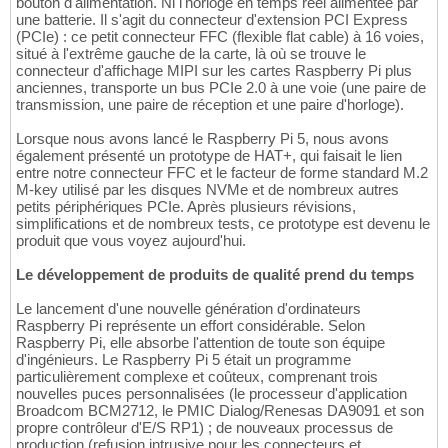
bouton d'alimentation. Ni l'horloge en temps réel alimentée par
une batterie. Il s'agit du connecteur d'extension PCI Express
(PCIe) : ce petit connecteur FFC (flexible flat cable) à 16 voies,
situé à l'extrême gauche de la carte, là où se trouve le
connecteur d'affichage MIPI sur les cartes Raspberry Pi plus
anciennes, transporte un bus PCIe 2.0 à une voie (une paire de
transmission, une paire de réception et une paire d'horloge).
Lorsque nous avons lancé le Raspberry Pi 5, nous avons
également présenté un prototype de HAT+, qui faisait le lien
entre notre connecteur FFC et le facteur de forme standard M.2
M-key utilisé par les disques NVMe et de nombreux autres
petits périphériques PCIe. Après plusieurs révisions,
simplifications et de nombreux tests, ce prototype est devenu le
produit que vous voyez aujourd'hui.
Le développement de produits de qualité prend du temps
Le lancement d'une nouvelle génération d'ordinateurs
Raspberry Pi représente un effort considérable. Selon
Raspberry Pi, elle absorbe l'attention de toute son équipe
d'ingénieurs. Le Raspberry Pi 5 était un programme
particulièrement complexe et coûteux, comprenant trois
nouvelles puces personnalisées (le processeur d'application
Broadcom BCM2712, le PMIC Dialog/Renesas DA9091 et son
propre contrôleur d'E/S RP1) ; de nouveaux processus de
production (refusion intrusive pour les connecteurs et