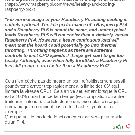
(https://www.raspberrypi.com/news/heating-and-cooling-
raspberry-pi-5/):
"For normal usage of your Raspberry Pi, adding cooling is
entirely optional. The idle performance of a Raspberry Pi 4
and a Raspberry Pi 5 is about the same, and under typical
loads Raspberry Pi 5 will run cooler than a similarly loaded
Raspberry Pi 4. However, a heavy continuous load will
mean that the board could potentially go into thermal
throttling. Throttling happens as there are software
controls to limit CPU speeds if things get start to get too
toasty. Although, even when fully throttled, a Raspberry Pi
5 is still going to run faster than a Raspberry Pi 4!"
Cela n'empèche pas de mettre un petit refroidissement passif
pour éviter d'arriver trop rapidement à la limite des 85° (qui
limitera la vitesse CPU). Cela arrive seulement lorsque le CPU
est à 100% durant un certain temps (ex: compilation ou autre
traitement intensif). L'article donne des exemples d'usages
normaux qui n'entrainent pas cette chauffe : youtube par
exemple.
Quelque soit le mode de fonctionnement ce sera plus rapide
qu'un Pi 4.
3
0