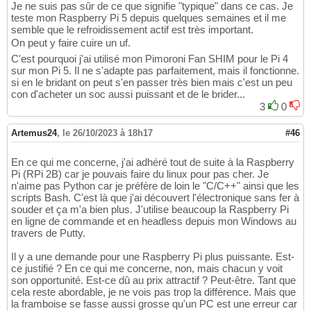
Je ne suis pas sûr de ce que signifie "typique" dans ce cas. Je
teste mon Raspberry Pi 5 depuis quelques semaines et il me
semble que le refroidissement actif est très important.
On peut y faire cuire un uf.
C'est pourquoi j'ai utilisé mon Pimoroni Fan SHIM pour le Pi 4
sur mon Pi 5. Il ne s'adapte pas parfaitement, mais il fonctionne.
si en le bridant on peut s'en passer très bien mais c'est un peu
con d'acheter un soc aussi puissant et de le brider...
3
0
Artemus24
,
le 26/10/2023 à 18h17
#46
En ce qui me concerne, j'ai adhéré tout de suite à la Raspberry
Pi (RPi 2B) car je pouvais faire du linux pour pas cher. Je
n'aime pas Python car je préfère de loin le "C/C++" ainsi que les
scripts Bash. C'est là que j'ai découvert l'électronique sans fer à
souder et ça m'a bien plus. J'utilise beaucoup la Raspberry Pi
en ligne de commande et en headless depuis mon Windows au
travers de Putty.
Il y a une demande pour une Raspberry Pi plus puissante. Est-
ce justifié ? En ce qui me concerne, non, mais chacun y voit
son opportunité. Est-ce dû au prix attractif ? Peut-être. Tant que
cela reste abordable, je ne vois pas trop la différence. Mais que
la framboise se fasse aussi grosse qu'un PC est une erreur car