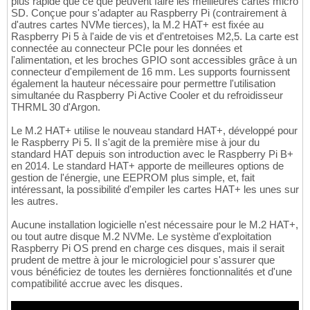
plus rapide que ce que peuvent faire les meilleures cartes micro
SD. Conçue pour s'adapter au Raspberry Pi (contrairement à
d'autres cartes NVMe tierces), la M.2 HAT+ est fixée au
Raspberry Pi 5 à l'aide de vis et d'entretoises M2,5. La carte est
connectée au connecteur PCIe pour les données et
l'alimentation, et les broches GPIO sont accessibles grâce à un
connecteur d'empilement de 16 mm. Les supports fournissent
également la hauteur nécessaire pour permettre l'utilisation
simultanée du Raspberry Pi Active Cooler et du refroidisseur
THRML 30 d'Argon.
Le M.2 HAT+ utilise le nouveau standard HAT+, développé pour
le Raspberry Pi 5. Il s'agit de la première mise à jour du
standard HAT depuis son introduction avec le Raspberry Pi B+
en 2014. Le standard HAT+ apporte de meilleures options de
gestion de l'énergie, une EEPROM plus simple, et, fait
intéressant, la possibilité d'empiler les cartes HAT+ les unes sur
les autres.
Aucune installation logicielle n'est nécessaire pour le M.2 HAT+,
ou tout autre disque M.2 NVMe. Le système d'exploitation
Raspberry Pi OS prend en charge ces disques, mais il serait
prudent de mettre à jour le micrologiciel pour s'assurer que
vous bénéficiez de toutes les dernières fonctionnalités et d'une
compatibilité accrue avec les disques.