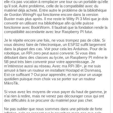
elle n'a pas vocation à remplacer une tour ou un portable qu'elle
qu'il soit. Autre problème, celle de la compatibilité avec du
matériel déjà acheté. Entre autre le problème de la bibliothèque
de Gordon WiringPi qui fonctionne encore dans la version
Buster mais plus après. Il me reste le Witty Pi 3 Mini que je dois
convertir en utilisant ma bibliothèque afin qu'elle puisse
fonctionne avec BookWorm. Il faudrait que la fondation rende la
compatibilité ascendante avec leur Raspberry PI futur.
Je le répète encore une fois, ne vous trompez pas de cible. Si
vous désirez faire de l'électronique, un ESP32 suffit largement
dans la plupart des cas. Voir pour cela les Arduinos. Pour de la
robotique, un RPi zero peut aussi convenir. Si vous êtes
débutant dans des classes au lycée, un Raspberry PI même le
5B peut très bien convenir pour votre apprentissage. Je
m'intéresse aussi au réseau. Avec ma RPi 3B+, je me suis
amusé à faire un routeur en installant Hostapd et Dsnmasq.
Est-ce suffisant ? Oui pour apprendre, et non pour un usage
quotidien puisque mon choix va se porter sur un routeur
MikroTik.
Si vous avez les moyens de vous payer du haut de gamme, je
n'ai rien à redire, mais ne venez pas décourager ceux qui ont
des difficultés à se procurer du matériel pour pas cher.
Ne pas oublier que nous sommes dans une période de forte