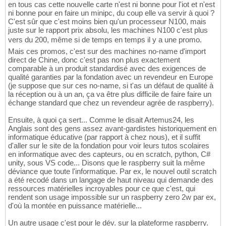
en tous cas cette nouvelle carte n'est ni bonne pour l'iot et n'est
ni bonne pour en faire un minipc, du coup elle va servir à quoi ?
C'est sûr que c'est moins bien qu'un processeur N100, mais
juste sur le rapport prix absolu, les machines N100 c'est plus
vers du 200, même si de temps en temps il y a une promo.
Mais ces promos, c'est sur des machines no-name d'import
direct de Chine, donc c'est pas non plus exactement
comparable à un produit standardisé avec des exigences de
qualité garanties par la fondation avec un revendeur en Europe
(je suppose que sur ces no-name, si t'as un défaut de qualité à
la réception ou à un an, ça va être plus difficile de faire faire un
échange standard que chez un revendeur agrée de raspberry).
Ensuite, à quoi ça sert... Comme le disait Artemus24, les
Anglais sont des gens assez avant-gardistes historiquement en
informatique éducative (par rapport à chez nous), et il suffit
d'aller sur le site de la fondation pour voir leurs tutos scolaires
en informatique avec des capteurs, ou en scratch, python, C#
unity, sous VS code... Disons que le raspberry suit la même
déviance que toute l'informatique. Par ex, le nouvel outil scratch
a été recodé dans un langage de haut niveau qui demande des
ressources matérielles incroyables pour ce que c'est, qui
rendent son usage impossible sur un raspberry zero 2w par ex,
d'où la montée en puissance matérielle...
Un autre usage c'est pour le dév. sur la plateforme raspberry.