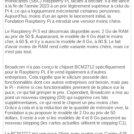
monocartes (SBC) Raspberry Pi, faciles à bricoler. Il a été lancé
à la fin de l'année 2023 à un prix légèrement supérieur à celui du
Pi 4, ce qui a logiquement mécontenté certaines personnes.
Aujourd'hui, moins d'un an après le lancement initial, la
Fondation Raspberry Pi a introduit une version moins chère.
Le Raspberry Pi 5 est désormais disponible avec 2 Go de RAM
au prix de 50 $. Auparavant, le modèle de 4 Go était le moins
cher, à 60 $, et il y a aussi le modèle de 8 Go, à 80 $. Le fait
d'avoir moins de RAM rend cette variante moins chère, mais ce
n'est pas tout.
Broadcom n'a pas conçu le chipset BCM2712 spécifiquement
pour le Raspberry Pi, il le vend également à d'autres
entreprises. Cela signifie que le silicium possède des
fonctionnalités dont ces autres entreprises ont besoin, mais pas
le Pi - même si ces fonctionnalités prennent de la place sur la
puce, ce qui fait grimper le prix. Cependant, Broadcom a mis au
point un nouveau stepping (D0) qui supprime ces bits
supplémentaires, ce qui rend le chipset un peu moins cher.
Grâce à cela et à la réduction de la quantité de mémoire vive, la
Fondation a pu proposer le modèle de 2 Go au prix de 50
dollars. Il reste à voir si les modèles de 4 et 8 Go passeront au
nouveau stepping (les cartes actuelles utilisent le stepping C1).
Le BCM2712 est une puce 16nm avec quatre curs Cortex-A76