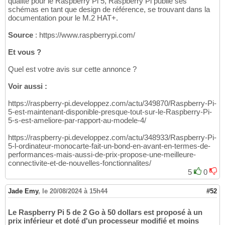
qualité pour le Raspberry Pi 5, Raspberry Pi publie ses
schémas en tant que design de référence, se trouvant dans la
documentation pour le M.2 HAT+.
Source
: https://www.raspberrypi.com/
Et vous ?
Quel est votre avis sur cette annonce ?
Voir aussi :
https://raspberry-pi.developpez.com/actu/349870/Raspberry-Pi-
5-est-maintenant-disponible-presque-tout-sur-le-Raspberry-Pi-
5-s-est-ameliore-par-rapport-au-modele-4/
https://raspberry-pi.developpez.com/actu/348933/Raspberry-Pi-
5-l-ordinateur-monocarte-fait-un-bond-en-avant-en-termes-de-
performances-mais-aussi-de-prix-propose-une-meilleure-
connectivite-et-de-nouvelles-fonctionnalites/
5
0
Jade Emy
,
le 20/08/2024 à 15h44
#52
Le Raspberry Pi 5 de 2 Go à 50 dollars est proposé à un
prix inférieur et doté d'un processeur modifié et moins