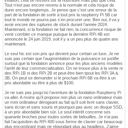
inflation, cela se ressent sur la nourriture mais pas que cela.
Tout n'est pas encore revenu à la normale et cela risque de
durer encore longtemps. Je pense que c'est une erreur de la
part de la fondation de sortir à tout prix la raspberry Pi 5B car
tout le monde ne pourra pas s'en procurer une. Ben oui, il va y
avoir encore des ruptures de stock durant l'année 2024.
Maintenant, si la fondation ne fait rien, la concurrence risque de
venir combler ce manque puisque la dernière RPi 4B est
annoncée le 24 juin 2019, soit il y a un peu plus de quatre ans
maintenant.
Le seul hic est son prix qui devient pour certain un luxe. Je ne
suis pas certain que l'augmentation de la puissance se justifie
surtout que la fondation annonce pour les plus anciens modèles
l'arrêt de leur commercialisation. On ne trouve plus à la vente ni
des RPi 1B ni des RPi 2B et peut-être bien tpout les RPi 3A &
3B. On peut se demander si le prochain RPi 6B va être à un
prix abordable ou être à plus de $100.
Je ne sais pas jusqu'où l'aventure de la fondation Raspberry Pi
va aller. A moins qu'il propose non plus un nano ordinateur mais
un mini ordinateur dérogeant au fait qu'il soit livré sans clavier,
sans écran et sans souris et pourquoi pas avec un disque SSD,
à un prix abordable bien sûr. Le seul intérêt concerne ses
quarante broches pour toutes sortes de bidouilles. Je n'ai pas
fait l'acquisition du RPi 400 sous forme de clavier car beaucoup
plus encombrant mais ne répondant plus au headless. J'aime