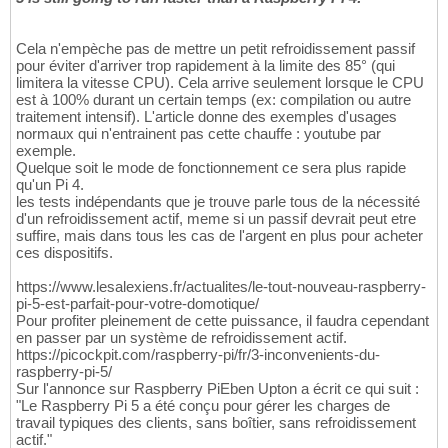
Cela n'empèche pas de mettre un petit refroidissement passif
pour éviter d'arriver trop rapidement à la limite des 85° (qui
limitera la vitesse CPU). Cela arrive seulement lorsque le CPU
est à 100% durant un certain temps (ex: compilation ou autre
traitement intensif). L'article donne des exemples d'usages
normaux qui n'entrainent pas cette chauffe : youtube par
exemple.
Quelque soit le mode de fonctionnement ce sera plus rapide
qu'un Pi 4.
les tests indépendants que je trouve parle tous de la nécessité
d'un refroidissement actif, meme si un passif devrait peut etre
suffire, mais dans tous les cas de l'argent en plus pour acheter
ces dispositifs.
https://www.lesalexiens.fr/actualites/le-tout-nouveau-raspberry-
pi-5-est-parfait-pour-votre-domotique/
Pour profiter pleinement de cette puissance, il faudra cependant
en passer par un système de refroidissement actif.
https://picockpit.com/raspberry-pi/fr/3-inconvenients-du-
raspberry-pi-5/
Sur l'annonce sur Raspberry PiEben Upton a écrit ce qui suit :
"Le Raspberry Pi 5 a été conçu pour gérer les charges de
travail typiques des clients, sans boîtier, sans refroidissement
actif."