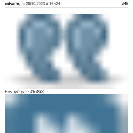
calvaire
,
le 26/10/2023 à 16h24
#45
Envoyé par
sOuSiX