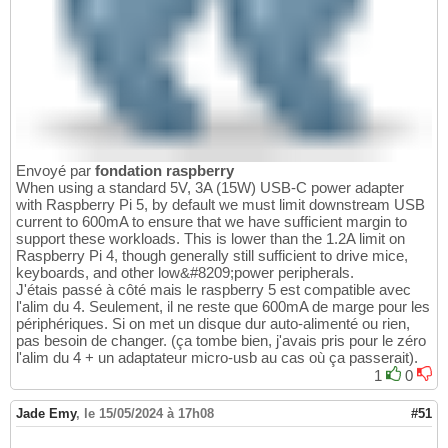
Envoyé par
fondation raspberry
When using a standard 5V, 3A (15W) USB-C power adapter
with Raspberry Pi 5, by default we must limit downstream USB
current to 600mA to ensure that we have sufficient margin to
support these workloads. This is lower than the 1.2A limit on
Raspberry Pi 4, though generally still sufficient to drive mice,
keyboards, and other low&#8209;power peripherals.
J'étais passé à côté mais le raspberry 5 est compatible avec
l'alim du 4. Seulement, il ne reste que 600mA de marge pour les
périphériques. Si on met un disque dur auto-alimenté ou rien,
pas besoin de changer. (ça tombe bien, j'avais pris pour le zéro
l'alim du 4 + un adaptateur micro-usb au cas où ça passerait).
1
0
Jade Emy
,
le 15/05/2024 à 17h08
#51