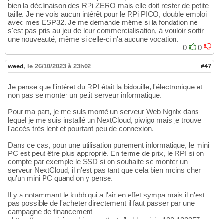
bien la déclinaison des RPi ZERO mais elle doit rester de petite
taille. Je ne vois aucun intérêt pour le RPi PICO, double emploi
avec mes ESP32. Je me demande même si la fondation ne
s'est pas pris au jeu de leur commercialisation, à vouloir sortir
une nouveauté, même si celle-ci n'a aucune vocation.
0
0
weed
,
le 26/10/2023 à 23h02
#47
Je pense que l'intéret du RPI était la bidouille, l'électronique et
non pas se monter un petit serveur informatique.
Pour ma part, je me suis monté un serveur Web Ngnix dans
lequel je me suis installé un NextCloud, piwigo mais je trouve
l'accès très lent et pourtant peu de connexion.
Dans ce cas, pour une utilisation purement informatique, le mini
PC est peut être plus approprié. En terme de prix, le RPI si on
compte par exemple le SSD si on souhaite se monter un
serveur NextCloud, il n'est pas tant que cela bien moins cher
qu'un mini PC quand on y pense.
Il y a notammant le kubb qui a l'air en effet sympa mais il n'est
pas possible de l'acheter directement il faut passer par une
campagne de financement