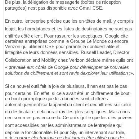
De plus, la délégation de messagerie (boîtes de réception
partagées) nest pas disponible avec Gmail CSE.
En outre, lentreprise précise que les en-têtes de mail, y compris
lobjet, les horodatages et les listes de destinataires ne sont pas
chiffrés côté client. Pour rassurer les sceptiques, Google cite
certaines entreprises comme le Groupe Le Monde ou encore
Verizon qui utilisent CSE pour garantir la confidentialité et
lintégrité de leurs données sensibles. Russell Leader, Director
Collaboration and Mobility chez Verizon déclare même quils ont
« ;
travaillé aux côtés de Google pour développer de nouvelles
solutions de chiffrement et sont ravis dexplorer leur utilisation
;».
Si ce nouvel outil fait la joie de plusieurs, il nen est pas le cas
pour certains. En effet, si cela avait été un chiffrement de bout
en bout qui implique que les données sont chiffrées
automatiquement sur lappareil du client et déchiffrées sur celui
du destinataire, cela aurait ravi les plus sceptiques. Mais nous
nen sommes pas encore là. Ce qui signifie que les clés privées
sont accessibles par les administrateurs de lentreprise qui
déploie la fonctionnalité. Et pour Sly, un intervenant sur toile,
« ;
le courrier électronique ne doit jamais être utilisé pour des