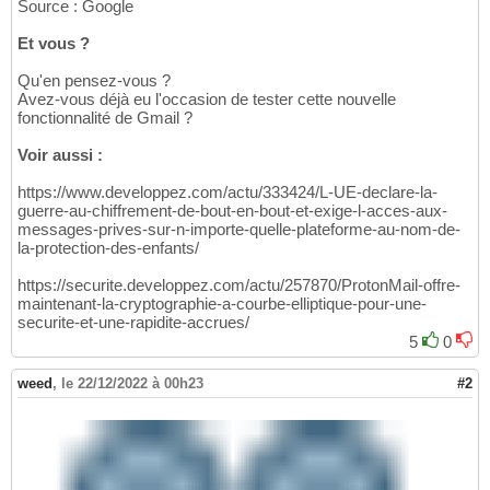
Source : Google
Et vous ?
Qu'en pensez-vous ?
Avez-vous déjà eu l'occasion de tester cette nouvelle
fonctionnalité de Gmail ?
Voir aussi :
https://www.developpez.com/actu/333424/L-UE-declare-la-
guerre-au-chiffrement-de-bout-en-bout-et-exige-l-acces-aux-
messages-prives-sur-n-importe-quelle-plateforme-au-nom-de-
la-protection-des-enfants/
https://securite.developpez.com/actu/257870/ProtonMail-offre-
maintenant-la-cryptographie-a-courbe-elliptique-pour-une-
securite-et-une-rapidite-accrues/
5
0
weed
,
le 22/12/2022 à 00h23
#2