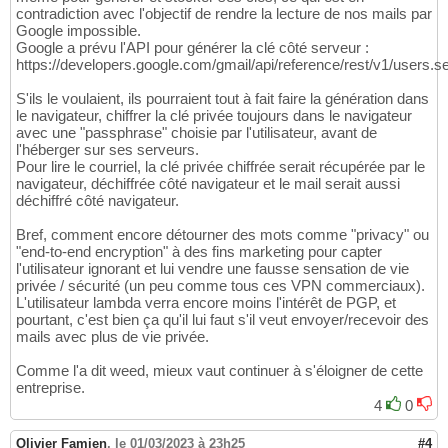
contradiction avec l'objectif de rendre la lecture de nos mails par
Google impossible.
Google a prévu l'API pour générer la clé côté serveur :
https://developers.google.com/gmail/api/reference/rest/v1/users.se
S'ils le voulaient, ils pourraient tout à fait faire la génération dans
le navigateur, chiffrer la clé privée toujours dans le navigateur
avec une "passphrase" choisie par l'utilisateur, avant de
l'héberger sur ses serveurs.
Pour lire le courriel, la clé privée chiffrée serait récupérée par le
navigateur, déchiffrée côté navigateur et le mail serait aussi
déchiffré côté navigateur.
Bref, comment encore détourner des mots comme "privacy" ou
"end-to-end encryption" à des fins marketing pour capter
l'utilisateur ignorant et lui vendre une fausse sensation de vie
privée / sécurité (un peu comme tous ces VPN commerciaux).
L'utilisateur lambda verra encore moins l'intérêt de PGP, et
pourtant, c'est bien ça qu'il lui faut s'il veut envoyer/recevoir des
mails avec plus de vie privée.
Comme l'a dit weed, mieux vaut continuer à s'éloigner de cette
entreprise.
4
0
Olivier Famien
,
le 01/03/2023 à 23h25
#4