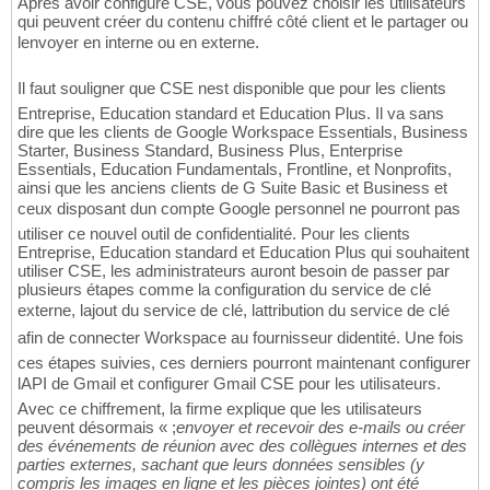
Après avoir configuré CSE, vous pouvez choisir les utilisateurs
qui peuvent créer du contenu chiffré côté client et le partager ou
lenvoyer en interne ou en externe.
Il faut souligner que CSE nest disponible que pour les clients
Entreprise, Education standard et Education Plus. Il va sans
dire que les clients de Google Workspace Essentials, Business
Starter, Business Standard, Business Plus, Enterprise
Essentials, Education Fundamentals, Frontline, et Nonprofits,
ainsi que les anciens clients de G Suite Basic et Business et
ceux disposant dun compte Google personnel ne pourront pas
utiliser ce nouvel outil de confidentialité. Pour les clients
Entreprise, Education standard et Education Plus qui souhaitent
utiliser CSE, les administrateurs auront besoin de passer par
plusieurs étapes comme la configuration du service de clé
externe, lajout du service de clé, lattribution du service de clé
afin de connecter Workspace au fournisseur didentité. Une fois
ces étapes suivies, ces derniers pourront maintenant configurer
lAPI de Gmail et configurer Gmail CSE pour les utilisateurs.
Avec ce chiffrement, la firme explique que les utilisateurs
peuvent désormais « ;
envoyer et recevoir des e-mails ou créer
des événements de réunion avec des collègues internes et des
parties externes, sachant que leurs données sensibles (y
compris les images en ligne et les pièces jointes) ont été