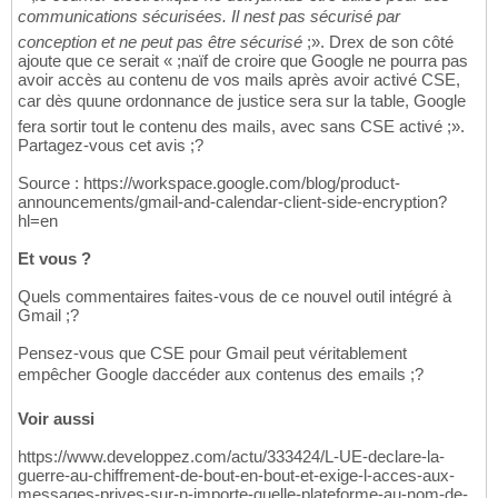
communications sécurisées. Il nest pas sécurisé par
conception et ne peut pas être sécurisé
;». Drex de son côté
ajoute que ce serait « ;naïf de croire que Google ne pourra pas
avoir accès au contenu de vos mails après avoir activé CSE,
car dès quune ordonnance de justice sera sur la table, Google
fera sortir tout le contenu des mails, avec sans CSE activé ;».
Partagez-vous cet avis ;?
Source : https://workspace.google.com/blog/product-
announcements/gmail-and-calendar-client-side-encryption?
hl=en
Et vous ?
Quels commentaires faites-vous de ce nouvel outil intégré à
Gmail ;?
Pensez-vous que CSE pour Gmail peut véritablement
empêcher Google daccéder aux contenus des emails ;?
Voir aussi
https://www.developpez.com/actu/333424/L-UE-declare-la-
guerre-au-chiffrement-de-bout-en-bout-et-exige-l-acces-aux-
messages-prives-sur-n-importe-quelle-plateforme-au-nom-de-