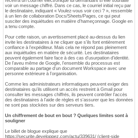
recevra un courrier électronique lui demandant si elle souhaite
voir un message chiffré. Dans ce cas, le courriel initial reçu par
le destinataire, indiquant « Voulez-vous voir ceci ? », ressemble
à un lien de collaboration Docs/Sheets/Pages, ce qui peut
susciter des inquiétudes en matière d'hameçonnage. Google en
a tenu compte.
Pour cette raison, un avertissement placé au-dessus du lien
invite les destinataires à ne cliquer que s'ils font entièrement
confiance à l'expéditeur. Mais cela ne répond pas pleinement
aux inquiétudes en matière de sécurité. Les destinataires
peuvent également faire face à des cas d'usurpation d'identité.
De l'aveu même de Google, l'ensemble du processus est
comparable au partage d'un document Workspace avec une
personne extérieure à l'organisation.
Comme les administrateurs informatiques peuvent exiger des
destinataires qu'ils utilisent un accès restreint à Gmail pour
consulter les messages chiffrés, ils peuvent contrôler l'accès
des destinataires à l'aide de règles et s'assurer que les données
ne sont pas stockées sur des serveurs tiers.
Un chiffrement de bout en bout ? Quelques limites sont à
souligner
Le billet de blogue explique que
https://securite.developpez.com/actu/339631/ (client-side