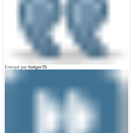
Envoyé par
fodger75