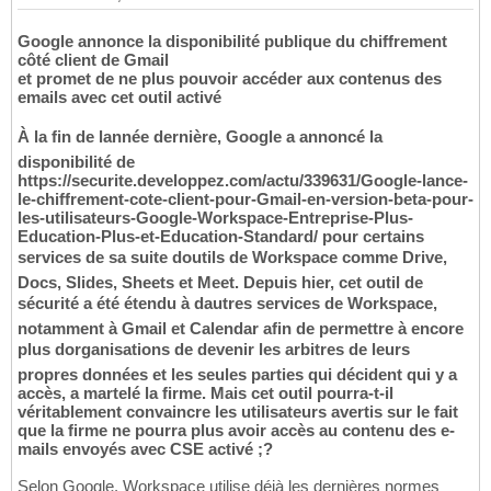
Google annonce la disponibilité publique du chiffrement
côté client de Gmail
et promet de ne plus pouvoir accéder aux contenus des
emails avec cet outil activé
À la fin de lannée dernière, Google a annoncé la
disponibilité de
https://securite.developpez.com/actu/339631/Google-lance-
le-chiffrement-cote-client-pour-Gmail-en-version-beta-pour-
les-utilisateurs-Google-Workspace-Entreprise-Plus-
Education-Plus-et-Education-Standard/ pour certains
services de sa suite doutils de Workspace comme Drive,
Docs, Slides, Sheets et Meet. Depuis hier, cet outil de
sécurité a été étendu à dautres services de Workspace,
notamment à Gmail et Calendar afin de permettre à encore
plus dorganisations de devenir les arbitres de leurs
propres données et les seules parties qui décident qui y a
accès, a martelé la firme. Mais cet outil pourra-t-il
véritablement convaincre les utilisateurs avertis sur le fait
que la firme ne pourra plus avoir accès au contenu des e-
mails envoyés avec CSE activé ;?
Selon Google, Workspace utilise déjà les dernières normes