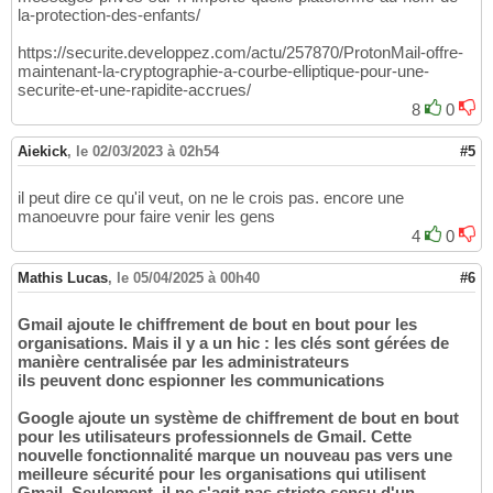
la-protection-des-enfants/
https://securite.developpez.com/actu/257870/ProtonMail-offre-
maintenant-la-cryptographie-a-courbe-elliptique-pour-une-
securite-et-une-rapidite-accrues/
8
0
Aiekick
,
le 02/03/2023 à 02h54
#5
il peut dire ce qu'il veut, on ne le crois pas. encore une
manoeuvre pour faire venir les gens
4
0
Mathis Lucas
,
le 05/04/2025 à 00h40
#6
Gmail ajoute le chiffrement de bout en bout pour les
organisations. Mais il y a un hic : les clés sont gérées de
manière centralisée par les administrateurs
ils peuvent donc espionner les communications
Google ajoute un système de chiffrement de bout en bout
pour les utilisateurs professionnels de Gmail. Cette
nouvelle fonctionnalité marque un nouveau pas vers une
meilleure sécurité pour les organisations qui utilisent
Gmail. Seulement, il ne s'agit pas stricto sensu d'un