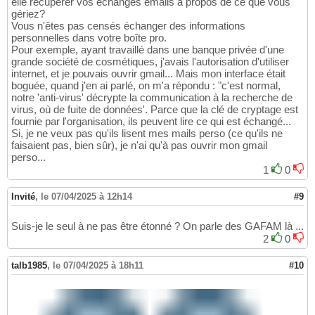
elle récupérer vos échanges emails à propos de ce que vous
gériez?
Vous n'êtes pas censés échanger des informations
personnelles dans votre boîte pro.
Pour exemple, ayant travaillé dans une banque privée d'une
grande société de cosmétiques, j'avais l'autorisation d'utiliser
internet, et je pouvais ouvrir gmail... Mais mon interface était
boguée, quand j'en ai parlé, on m'a répondu : "c'est normal,
notre 'anti-virus' décrypte la communication à la recherche de
virus, où de fuite de données'. Parce que la clé de cryptage est
fournie par l'organisation, ils peuvent lire ce qui est échangé...
Si, je ne veux pas qu'ils lisent mes mails perso (ce qu'ils ne
faisaient pas, bien sûr), je n'ai qu'à pas ouvrir mon gmail
perso...
1
0
Invité
,
le 07/04/2025 à 12h14
#9
Suis-je le seul à ne pas être étonné ? On parle des GAFAM là ...
2
0
talb1985
,
le 07/04/2025 à 18h11
#10