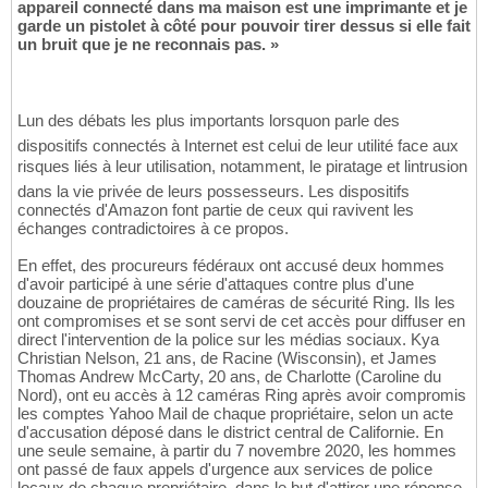
appareil connecté dans ma maison est une imprimante et je
garde un pistolet à côté pour pouvoir tirer dessus si elle fait
un bruit que je ne reconnais pas. »
Lun des débats les plus importants lorsquon parle des
dispositifs connectés à Internet est celui de leur utilité face aux
risques liés à leur utilisation, notamment, le piratage et lintrusion
dans la vie privée de leurs possesseurs. Les dispositifs
connectés d'Amazon font partie de ceux qui ravivent les
échanges contradictoires à ce propos.
En effet, des procureurs fédéraux ont accusé deux hommes
d'avoir participé à une série d'attaques contre plus d'une
douzaine de propriétaires de caméras de sécurité Ring. Ils les
ont compromises et se sont servi de cet accès pour diffuser en
direct l'intervention de la police sur les médias sociaux. Kya
Christian Nelson, 21 ans, de Racine (Wisconsin), et James
Thomas Andrew McCarty, 20 ans, de Charlotte (Caroline du
Nord), ont eu accès à 12 caméras Ring après avoir compromis
les comptes Yahoo Mail de chaque propriétaire, selon un acte
d'accusation déposé dans le district central de Californie. En
une seule semaine, à partir du 7 novembre 2020, les hommes
ont passé de faux appels d'urgence aux services de police
locaux de chaque propriétaire, dans le but d'attirer une réponse