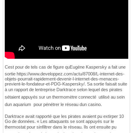
Cest pour de tels cas de figure quEugène Kaspersky a fait une
sortie https://www.developpez.com/actu/87008/L-internet-des-
objets-pourrait-rapidement-devenir-l-internet-des-menaces-
previent-le-fondateur-et-PDG-Kaspersky/. Sa sortie faisait suite
à un rapport de lentreprise Darktrace selon lequel des pirates
sétaient appuyés sur un thermomètre connecté  utilisé au sein
dun aquarium  pour pénétrer le réseau dun casino.
Darktrace avait rapporté que les pirates avaient pu extirper 10
Go de données. « Les attaquants se sont appuyés sur le
thermostat pour sinfiltrer dans le réseau. Ils ont ensuite pu