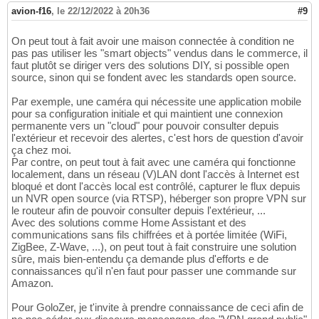
avion-f16
,
le 22/12/2022 à 20h36
#9
On peut tout à fait avoir une maison connectée à condition ne
pas pas utiliser les "smart objects" vendus dans le commerce, il
faut plutôt se diriger vers des solutions DIY, si possible open
source, sinon qui se fondent avec les standards open source.
Par exemple, une caméra qui nécessite une application mobile
pour sa configuration initiale et qui maintient une connexion
permanente vers un "cloud" pour pouvoir consulter depuis
l'extérieur et recevoir des alertes, c'est hors de question d'avoir
ça chez moi.
Par contre, on peut tout à fait avec une caméra qui fonctionne
localement, dans un réseau (V)LAN dont l'accès à Internet est
bloqué et dont l'accès local est contrôlé, capturer le flux depuis
un NVR open source (via RTSP), héberger son propre VPN sur
le routeur afin de pouvoir consulter depuis l'extérieur, ...
Avec des solutions comme Home Assistant et des
communications sans fils chiffrées et à portée limitée (WiFi,
ZigBee, Z-Wave, ...), on peut tout à fait construire une solution
sûre, mais bien-entendu ça demande plus d'efforts e de
connaissances qu'il n'en faut pour passer une commande sur
Amazon.
Pour GoloZer, je t'invite à prendre connaissance de ceci afin de