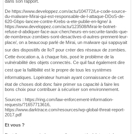
dans son rapport.
De https://www.developpez.com/actu/104772/Le-code-source-
du-malware-Mirai-qui-est-responsable-de-l-attaque-DDoS-de-
620-Gbps-lancee-contre-Krebs-a-ete-publie-en-ligne/ à
https://www.developpez.com/actu/123508/Mirai-le-botnet-
refuse-d-abdiquer-face-aux-chercheurs-en-securite-tandis-que-
de-nombreux-zombies-sont-desactives-d-autres-prennent-leur-
place/, on a beaucoup parlé de Mirai, un malware qui sappuyait
sur des dispositifs de lIoT pour créer des réseaux de zombies.
Cette évocation a, à chaque fois, posé le problème de la
vulnérabilité des objets connectés. Ce quil faut également dire
cest que la faillibilité est le propre de tous les systèmes
informatiques. Lopérateur humain ayant connaissance de cet
état de choses doit donc faire primer sa capacité à faire les
bons choix pour contribuer à sécuriser son environnement.
Sources : https://ring.com/law-enforcement-information-
requests/?1657713616,
https://www.darktrace.com/resources/wp-global-threat-report-
2017.pdf
Et vous ?