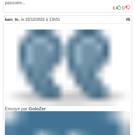
passoire...
6
0
kain_tn
,
le 22/12/2022 à 13h51
#6
Envoyé par
GoloZer