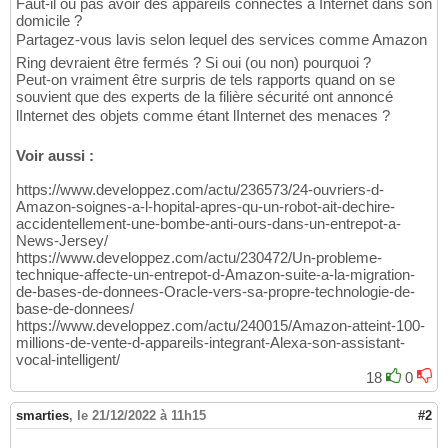
Faut-il ou pas avoir des appareils connectés à Internet dans son
domicile ?
Partagez-vous lavis selon lequel des services comme Amazon
Ring devraient être fermés ? Si oui (ou non) pourquoi ?
Peut-on vraiment être surpris de tels rapports quand on se
souvient que des experts de la filière sécurité ont annoncé
lInternet des objets comme étant lInternet des menaces ?
Voir aussi :
https://www.developpez.com/actu/236573/24-ouvriers-d-
Amazon-soignes-a-l-hopital-apres-qu-un-robot-ait-dechire-
accidentellement-une-bombe-anti-ours-dans-un-entrepot-a-
News-Jersey/
https://www.developpez.com/actu/230472/Un-probleme-
technique-affecte-un-entrepot-d-Amazon-suite-a-la-migration-
de-bases-de-donnees-Oracle-vers-sa-propre-technologie-de-
base-de-donnees/
https://www.developpez.com/actu/240015/Amazon-atteint-100-
millions-de-vente-d-appareils-integrant-Alexa-son-assistant-
vocal-intelligent/
18
0
smarties
,
le 21/12/2022 à 11h15
#2