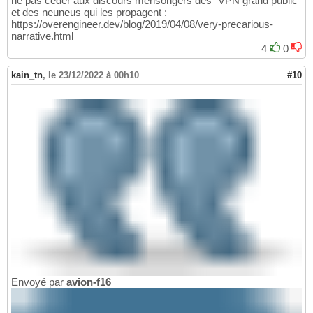
ne pas céder aux discours mensongers des "VPN grand public"
et des neuneus qui les propagent :
https://overengineer.dev/blog/2019/04/08/very-precarious-
narrative.html
4
0
kain_tn
,
le 23/12/2022 à 00h10
#10
Envoyé par
avion-f16