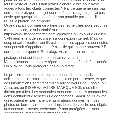
tout le reste ou alors il faut pirater d'abord le wifi pour avoir
accès à tous les objets connectés ? Par ce que je ne sais pas
comment protéger un objet connecté du piratage et je n'ai pas
envie que quelqu'un ait accès à mon portable par ce qu'il a
réussi à pirater une ampoule.
Quand j'avais commencé à faire des recherches pour sécuriser
ma connexion, je suis tombé sur ce site
https://www.monpetitforfait.com/vpn/aides qui explique que les
VPN permettent de sécuriser sa connexion internet. Mais du
coup si cela modifie mon IP, est-ce que les appareils connectés
vont pouvoir s'appairer à un IP modifié qui change souvent ? Et
surtout est-ce quun VPN protège vraiment bien contre le
piratage, et si oui lequel me conseillez-vous ?
Merci d'avance pour votre réponse et bonne fête de fin d'année
Un VPN ne vous protégera pas du piratage.
Le problème de tous ces objets connectés, c'est qu'ils
collectent le plus informations possible en permanence, et que
ces informations sont transmises aux serveurs de Google (ou
Amazon, ou INSÉREZ-VOTRE-MARQUE-ICI), d'où elles
finiront par fuiter. Les scandales sont nombreux, et pourtant les
gens continuent d'acheter (TV connectées Samsung/XBox etc,
qui écoutent en permanence, aspirateurs qui prennent des
photos de leur environnement dans le but de vendre des objets
aux consommateurs, webcams IP non protégées qui sont