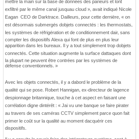
mettre la main sur la base de données des parieurs et lont
exfiltré par le même canal jusquau cloud », avait indiqué Nicole
Eagan  CEO de Darktrace. Dailleurs, pour cette dernière, « on
est désormais submergés dobjets connectés : les thermostats,
les systèmes de réfrigération et de conditionnement dair, sans
compter les dispositifs Alexa qui font de plus en plus leur
apparition dans les bureaux. Il y a tout simplement trop dobjets
connectés. Cette situation augmente la surface dattaques dont
la plupart ne peuvent être contrées par les systèmes de
défense conventionnels. »
Avec les objets connectés, il y a dabord le problème de la
qualité qui se pose. Robert Hannigan, ex-directeur de lagence
despionnage britannique, touche à cet aspect en faisant une
corrélation digne dintérêt : « Jai vu une banque se faire pirater
au travers de ses caméras CCTV simplement parce quon fait
primer le coût sur la qualité au moment dacquérir ces
dispositifs.