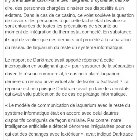
Il y a ensuite le savoir-faire des intégrateurs système, cest-à-
dire, des personnes chargées dinsérer ces dispositifs à un
existant. Dans le cas de ce casino, ce volet soulève la question
de savoir si les personnes à qui cette tâche était dévolue se
sont entourées de toutes les précautions de sécurité au
moment de lintégration du thermostat connecté. En substance,
il sagit de vérifier que ces derniers ont procédé à la séparation
du réseau de laquarium du reste du système informatique.
Le rapport de Darktrace avait apporté réponse à cette
interrogation en soulignant que « pour sassurer de la séparation
davec le réseau commercial, le casino a placé laquarium
derrière un réseau privé virtuel afin de lisoler. » Suffisant ? La
réponse est non puisque Darktrace avait pu faire les constats
qui avait valu publication de ce cas de piratage informatique.
« Le modèle de communication de laquarium avec le reste du
système informatique était en accord avec celui dautres
dispositifs configurés de façon similaire. Par contre, notre
intelligence artificielle a détecté dénormes irrégularités pour ce
qui est des échanges avec lextérieur », avait indiqué Darktrace