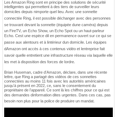
Les Amazon Ring sont en principe des solutions de sécurité
intelligentes qui permettent à des tiers de surveiller leurs
domiciles depuis nimporte quel lieu. Avec une sonnette
connectée Ring, il est possible déchanger avec des personnes
se trouvant devant la sonnette (équipée dune caméra) depuis
un FireTV, un Echo Show, un Echo Spot ou un haut-parleur
Echo. Cest une espèce dil en permanence ouvert sur ce qui se
passe aux alentours et à lintérieur dun domicile. Les équipes
dAmazon ont accès à ces contenus vidéo et lentreprise fait
savoir quelle entretient une infrastructure réseau via laquelle elle
les met à disposition des forces de lordre.
Brian Huseman, cadre d'Amazon, déclare, dans une récente
lettre, que Ring a partagé des vidéos de ces sonnettes
connectées au moins 11 fois avec les autorités américaines
jusqu'à présent en 2022, ce, sans le consentement du
propriétaire de l'appareil. Ce sont là les chiffres pour ce qui est
des demandes dinformation dites urgentes. Dans ces cas, pas
besoin non plus pour la police de produire un mandat.