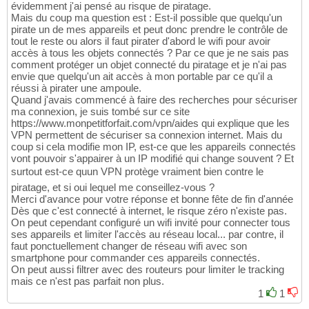
évidemment j'ai pensé au risque de piratage.
Mais du coup ma question est : Est-il possible que quelqu'un
pirate un de mes appareils et peut donc prendre le contrôle de
tout le reste ou alors il faut pirater d'abord le wifi pour avoir
accès à tous les objets connectés ? Par ce que je ne sais pas
comment protéger un objet connecté du piratage et je n'ai pas
envie que quelqu'un ait accès à mon portable par ce qu'il a
réussi à pirater une ampoule.
Quand j'avais commencé à faire des recherches pour sécuriser
ma connexion, je suis tombé sur ce site
https://www.monpetitforfait.com/vpn/aides qui explique que les
VPN permettent de sécuriser sa connexion internet. Mais du
coup si cela modifie mon IP, est-ce que les appareils connectés
vont pouvoir s'appairer à un IP modifié qui change souvent ? Et
surtout est-ce quun VPN protège vraiment bien contre le
piratage, et si oui lequel me conseillez-vous ?
Merci d'avance pour votre réponse et bonne fête de fin d'année
Dès que c'est connecté à internet, le risque zéro n'existe pas.
On peut cependant configuré un wifi invité pour connecter tous
ses appareils et limiter l'accès au réseau local... par contre, il
faut ponctuellement changer de réseau wifi avec son
smartphone pour commander ces appareils connectés.
On peut aussi filtrer avec des routeurs pour limiter le tracking
mais ce n'est pas parfait non plus.
1
1