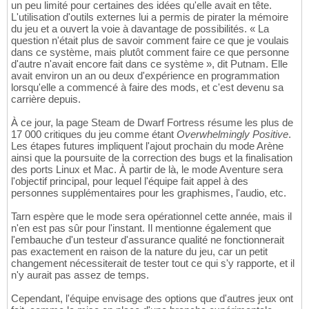
un peu limité pour certaines des idées qu'elle avait en tête.
L'utilisation d'outils externes lui a permis de pirater la mémoire
du jeu et a ouvert la voie à davantage de possibilités. « La
question n'était plus de savoir comment faire ce que je voulais
dans ce système, mais plutôt comment faire ce que personne
d'autre n'avait encore fait dans ce système », dit Putnam. Elle
avait environ un an ou deux d'expérience en programmation
lorsqu'elle a commencé à faire des mods, et c'est devenu sa
carrière depuis.
À ce jour, la page Steam de Dwarf Fortress résume les plus de
17 000 critiques du jeu comme étant
Overwhelmingly Positive
.
Les étapes futures impliquent l'ajout prochain du mode Arène
ainsi que la poursuite de la correction des bugs et la finalisation
des ports Linux et Mac. À partir de là, le mode Aventure sera
l'objectif principal, pour lequel l'équipe fait appel à des
personnes supplémentaires pour les graphismes, l'audio, etc.
Tarn espère que le mode sera opérationnel cette année, mais il
n'en est pas sûr pour l'instant. Il mentionne également que
l'embauche d'un testeur d'assurance qualité ne fonctionnerait
pas exactement en raison de la nature du jeu, car un petit
changement nécessiterait de tester tout ce qui s'y rapporte, et il
n'y aurait pas assez de temps.
Cependant, l'équipe envisage des options que d'autres jeux ont