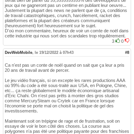
serait bien de parler du 99,9999999999% des développeurs de
jeux qui ne gagneront pas un centime en publiant leur oeuvre...
Justement la plupart des news ne parlent que de ça, conditions
de travail catastrophiques, crunch, harcèlement, racket des
plateformes et la plupart des créateurs communiquent
(heureusement) fort heureusement sur le sujet.
D'où mon commentaire, heureux de voir un comte de noël dans
cette industrie qui nous sort des scandales trop régulièrement.
3
0
DevWebMobile
,
le 19/12/2022 à 07h43
#8
Ca n'est pas un conte de noël quand on sait que ça leur a pris
20 ans de travail avant de percer.
Le jeu vidéo français, si on excepte les rares productions AAA
où 99% du code a été sous-traité aux USA, en Pologne, Chine,
etc... ça reste globalement le modèle économique artisanal
d'Eric Chahi. On n'est pas prêts à monter des gros studios
comme MercurySteam ou Crytek car en France lorsque
l'économie se porte mal on choisit la politique de gel des
investissements.
Maintenant soit on trépigne de rage et de frustration, soit on
essaye de voir le bon côté des choses. La course aux
polygones n'a pas été une politique payante pour des franchises