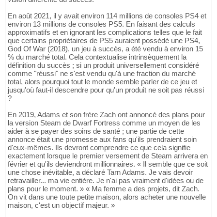
En août 2021, il y avait environ 114 millions de consoles PS4 et
environ 13 millions de consoles PS5. En faisant des calculs
approximatifs et en ignorant les complications telles que le fait
que certains propriétaires de PS5 auraient possédé une PS4,
God Of War (2018), un jeu à succès, a été vendu à environ 15
% du marché total. Cela contextualise intrinsèquement la
définition du succès ; si un produit universellement considéré
comme "réussi" ne s'est vendu qu'à une fraction du marché
total, alors pourquoi tout le monde semble parler de ce jeu et
jusqu'où faut-il descendre pour qu'un produit ne soit pas réussi
?
En 2019, Adams et son frère Zach ont annoncé des plans pour
la version Steam de Dwarf Fortress comme un moyen de les
aider à se payer des soins de santé ; une partie de cette
annonce était une promesse aux fans qu'ils prendraient soin
d'eux-mêmes. Ils devront comprendre ce que cela signifie
exactement lorsque le premier versement de Steam arrivera en
février et qu'ils deviendront millionnaires. « Il semble que ce soit
une chose inévitable, a déclaré Tarn Adams. Je vais devoir
retravailler... ma vie entière. Je n'ai pas vraiment d'idées ou de
plans pour le moment. » « Ma femme a des projets, dit Zach.
On vit dans une toute petite maison, alors acheter une nouvelle
maison, c'est un objectif majeur. »