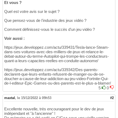
Et vous ?
Quel est votre avis sur le sujet ?
Que pensez-vous de l'industrie des jeux vidéo ?
Comment définissez-vous le succès d'un jeu vidéo ?
Voir aussi :
https://jeux.developpez.com/actu/339431/Tesla-lance-Steam-
dans-ses-voitures-avec-des-milliers-de-jeux-et-relance-le-
debat-autour-du-terme-Autopilot-qui-trompe-les-conducteurs-
quant-a-leurs-capacites-reelles-en-conduite-autonome/
https://jeux.developpez.com/actu/339342/Des-parents-
declarent-que-leurs-enfants-refusent-de-manger-ou-de-se-
doucher-a-cause-de-leur-addiction-au-jeu-video-Fortnite-Qui-
de-l-editeur-Epic-Games-ou-des-parents-est-le-plus-a-blamer/
5
0
maxtal
,
le 15/12/2022 à 09h53
#2
Excellente nouvelle, très encourageant pour le dev de jeux
indépendant et "à l'ancienne" !
De mémoire ça a été codé en C/C++ sous une vieille version