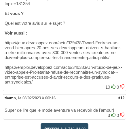
topic=181354
Et vous ?
Quel est votre avis sur le sujet ?
Voir aussi :
https://jeux.developpez.com/actu/339438/Dwarf-Fortress-se-
vend-bien-apres-20-ans-ses-developpeurs-doivent-s-habituer-
a-etre-millionnaires-avec-300-000-ventes-ses-createurs-ne-
doivent-plus-compter-sur-les-financements-participatifs/
https://emploi.developpez.com/actu/340383/Un-studio-de-jeux-
video-appele-Proletariat-refuse-de-reconnaitre-un-syndicat-l-
entreprise-est-accusee-d-avoir-recours-a-des-pratiques-
antisyndicales/
10
0
thamn
,
le 08/02/2023 à 00h16
#12
Super de lire que le mode aventure va recevoir de l'amour!
3
0
Répondre à la discussion