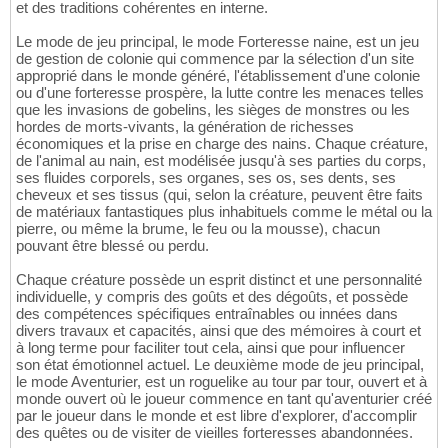
et des traditions cohérentes en interne.
Le mode de jeu principal, le mode Forteresse naine, est un jeu
de gestion de colonie qui commence par la sélection d'un site
approprié dans le monde généré, l'établissement d'une colonie
ou d'une forteresse prospère, la lutte contre les menaces telles
que les invasions de gobelins, les sièges de monstres ou les
hordes de morts-vivants, la génération de richesses
économiques et la prise en charge des nains. Chaque créature,
de l'animal au nain, est modélisée jusqu'à ses parties du corps,
ses fluides corporels, ses organes, ses os, ses dents, ses
cheveux et ses tissus (qui, selon la créature, peuvent être faits
de matériaux fantastiques plus inhabituels comme le métal ou la
pierre, ou même la brume, le feu ou la mousse), chacun
pouvant être blessé ou perdu.
Chaque créature possède un esprit distinct et une personnalité
individuelle, y compris des goûts et des dégoûts, et possède
des compétences spécifiques entraînables ou innées dans
divers travaux et capacités, ainsi que des mémoires à court et
à long terme pour faciliter tout cela, ainsi que pour influencer
son état émotionnel actuel. Le deuxième mode de jeu principal,
le mode Aventurier, est un roguelike au tour par tour, ouvert et à
monde ouvert où le joueur commence en tant qu'aventurier créé
par le joueur dans le monde et est libre d'explorer, d'accomplir
des quêtes ou de visiter de vieilles forteresses abandonnées.