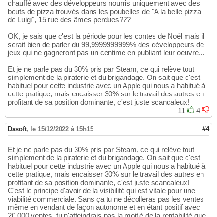
chauffé avec des développeurs nourris uniquement avec des
bouts de pizza trouvés dans les poubelles de "A la belle pizza
de Luigi", 15 rue des âmes perdues???
OK, je sais que c'est la période pour les contes de Noël mais il
serait bien de parler du 99,9999999999% des développeurs de
jeux qui ne gagneront pas un centime en publiant leur oeuvre...
Et je ne parle pas du 30% pris par Steam, ce qui relève tout
simplement de la piraterie et du brigandage. On sait que c'est
habituel pour cette industrie avec un Apple qui nous a habitué à
cette pratique, mais encaisser 30% sur le travail des autres en
profitant de sa position dominante, c'est juste scandaleux!
11
4
Dasoft
,
le 15/12/2022 à 15h15
#4
Et je ne parle pas du 30% pris par Steam, ce qui relève tout
simplement de la piraterie et du brigandage. On sait que c'est
habituel pour cette industrie avec un Apple qui nous a habitué à
cette pratique, mais encaisser 30% sur le travail des autres en
profitant de sa position dominante, c'est juste scandaleux!
C'est le principe d'avoir de la visibilité qui est vitale pour une
viabilité commerciale. Sans ça tu ne décolleras pas les ventes
même en vendant de façon autonome et en étant positif avec
20 000 ventes, tu n'atteindrais pas la moitié de la rentabilité que