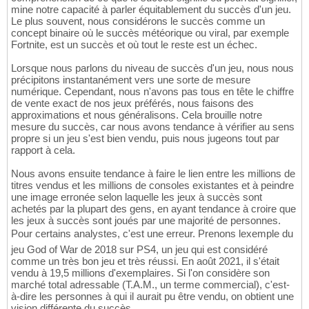
mine notre capacité à parler équitablement du succès d'un jeu.
Le plus souvent, nous considérons le succès comme un
concept binaire où le succès météorique ou viral, par exemple
Fortnite, est un succès et où tout le reste est un échec.
Lorsque nous parlons du niveau de succès d'un jeu, nous nous
précipitons instantanément vers une sorte de mesure
numérique. Cependant, nous n'avons pas tous en tête le chiffre
de vente exact de nos jeux préférés, nous faisons des
approximations et nous généralisons. Cela brouille notre
mesure du succès, car nous avons tendance à vérifier au sens
propre si un jeu s'est bien vendu, puis nous jugeons tout par
rapport à cela.
Nous avons ensuite tendance à faire le lien entre les millions de
titres vendus et les millions de consoles existantes et à peindre
une image erronée selon laquelle les jeux à succès sont
achetés par la plupart des gens, en ayant tendance à croire que
les jeux à succès sont joués par une majorité de personnes.
Pour certains analystes, c'est une erreur. Prenons lexemple du
jeu God of War de 2018 sur PS4, un jeu qui est considéré
comme un très bon jeu et très réussi. En août 2021, il s'était
vendu à 19,5 millions d'exemplaires. Si l'on considère son
marché total adressable (T.A.M., un terme commercial), c'est-
à-dire les personnes à qui il aurait pu être vendu, on obtient une
vision différente du succès.