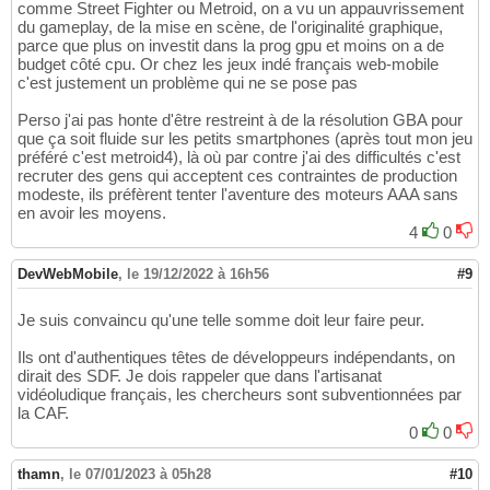
comme Street Fighter ou Metroid, on a vu un appauvrissement
du gameplay, de la mise en scène, de l'originalité graphique,
parce que plus on investit dans la prog gpu et moins on a de
budget côté cpu. Or chez les jeux indé français web-mobile
c'est justement un problème qui ne se pose pas
Perso j'ai pas honte d'être restreint à de la résolution GBA pour
que ça soit fluide sur les petits smartphones (après tout mon jeu
préféré c'est metroid4), là où par contre j'ai des difficultés c'est
recruter des gens qui acceptent ces contraintes de production
modeste, ils préfèrent tenter l'aventure des moteurs AAA sans
en avoir les moyens.
4
0
DevWebMobile
,
le 19/12/2022 à 16h56
#9
Je suis convaincu qu'une telle somme doit leur faire peur.
Ils ont d'authentiques têtes de développeurs indépendants, on
dirait des SDF. Je dois rappeler que dans l'artisanat
vidéoludique français, les chercheurs sont subventionnées par
la CAF.
0
0
thamn
,
le 07/01/2023 à 05h28
#10