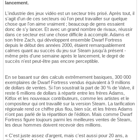
lancement.
L'industrie des jeux vidéo est un secteur très prisé. Après tout, il
s'agit d'un de ces secteurs où l'on peut travailler sur quelque
chose que l'on aime vraiment ; beaucoup de gens essaient
donc de s'y lancer. Et avec un grand nombre de rivaux, réussir
dans ce secteur est une chose difficile à accomplir. Adams et
son frère Zach, qui développent ensemble Dwarf Fortress
depuis le début des années 2000, étaient remarquablement
calmes quant au succès du jeu sur Steam jusqu'à présent -
même près d'une semaine après le lancement, le degré de
succès n'est peut-être pas encore perceptible.
En se basant sur des calculs extrêmement basiques, 300 000
exemplaires de Dwarf Fortress vendus équivalent à 9 millions
de dollars de ventes. Si l'on soustrait la part de 30 % de Valve, il
reste 6 millions de dollars à répartir entre les frères Adams,
Kitfox et les nouveaux contributeurs, comme les artistes et le
compositeur qui ont travaillé sur la version Steam. La tarification
régionale rend ce chiffre plus flou, bien sûr, et les frères Adams
n'ont pas parlé de la répartition de l'édition. Mais comme Dwarf
Fortress figure toujours parmi les meilleures ventes de Steam,
les deux hommes doivent recevoir des millions.
« C'est juste assez d'argent, mais c'est aussi pour 20 ans, a