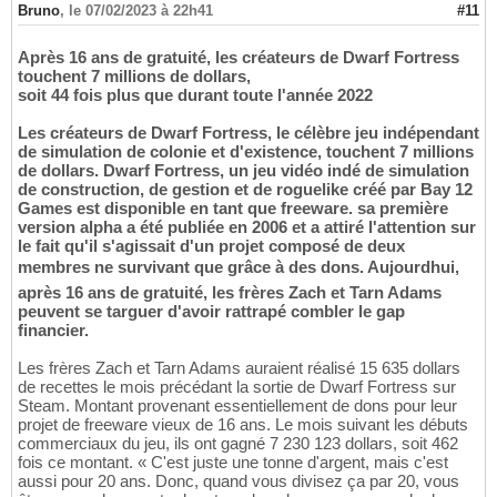
Bruno
,
le 07/02/2023 à 22h41
#11
Après 16 ans de gratuité, les créateurs de Dwarf Fortress
touchent 7 millions de dollars,
soit 44 fois plus que durant toute l'année 2022
Les créateurs de Dwarf Fortress, le célèbre jeu indépendant
de simulation de colonie et d'existence, touchent 7 millions
de dollars. Dwarf Fortress, un jeu vidéo indé de simulation
de construction, de gestion et de roguelike créé par Bay 12
Games est disponible en tant que freeware. sa première
version alpha a été publiée en 2006 et a attiré l'attention sur
le fait qu'il s'agissait d'un projet composé de deux
membres ne survivant que grâce à des dons. Aujourdhui,
après 16 ans de gratuité, les frères Zach et Tarn Adams
peuvent se targuer d'avoir rattrapé combler le gap
financier.
Les frères Zach et Tarn Adams auraient réalisé 15 635 dollars
de recettes le mois précédant la sortie de Dwarf Fortress sur
Steam. Montant provenant essentiellement de dons pour leur
projet de freeware vieux de 16 ans. Le mois suivant les débuts
commerciaux du jeu, ils ont gagné 7 230 123 dollars, soit 462
fois ce montant. « C'est juste une tonne d'argent, mais c'est
aussi pour 20 ans. Donc, quand vous divisez ça par 20, vous