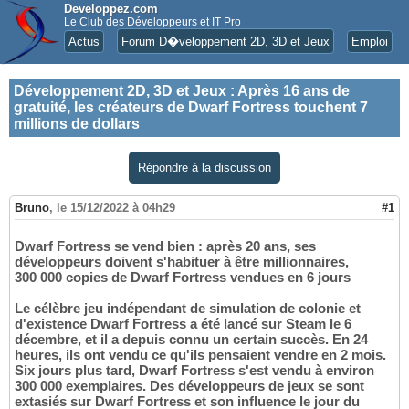
Developpez.com
Le Club des Développeurs et IT Pro
Actus
Forum D�veloppement 2D, 3D et Jeux
Emploi
Développement 2D, 3D et Jeux
:
Après 16 ans de
gratuité, les créateurs de Dwarf Fortress touchent 7
millions de dollars
Répondre à la discussion
Bruno
,
le 15/12/2022 à 04h29
#1
Dwarf Fortress se vend bien : après 20 ans, ses
développeurs doivent s'habituer à être millionnaires,
300 000 copies de Dwarf Fortress vendues en 6 jours
Le célèbre jeu indépendant de simulation de colonie et
d'existence Dwarf Fortress a été lancé sur Steam le 6
décembre, et il a depuis connu un certain succès. En 24
heures, ils ont vendu ce qu'ils pensaient vendre en 2 mois.
Six jours plus tard, Dwarf Fortress s'est vendu à environ
300 000 exemplaires. Des développeurs de jeux se sont
extasiés sur Dwarf Fortress et son influence le jour du