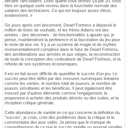
déclaré Tarn Adams. Donc quand vous divisez ça par 20, vous
êtes en quelque sorte revenu dans la fourchette normale des
salaires des techniciens. Ce qui est toujours assez élevé,
évidemment. »
Six jours après son lancement, Dwarf Fortress a dépassé le
million de listes de souhaits, et les frères Adams ont des
années - des décennies - de fonctionnalités à ajouter qui, je
pense, maintiendront la pertinence et la fascination du jeu pour
le reste de leur vie. Il y a un système de magie et de mythes
monumentalement complexe dans le futur de Dwarf Fortress,
des améliorations aux armées et aux sièges, la reconstruction
de toute la conception des civilisations de Dwarf Fortress, et la
refonte de ses systèmes économiques.
Il est en fait assez difficile de quantifier le succès d'un jeu. Le
succès peut être défini par des mesures numériques linéaires
comme les ventes, le nombre total de joueurs, le nombre de
joueurs simultanés et les bénéfices. Il peut également être
mesuré par d'autres éléments comme l'engagement, la
propension à acheter des produits dérivés ou des suites, et la
réception critique générale.
Cette abondance de variété en ce qui concerne la définition du
"succès", je crois, crée des problèmes dans la critique et le
commentaire des jeux vidéo. Je pense que le manque de
compréhension de ce que le succès signifie ou pourrait signifier,