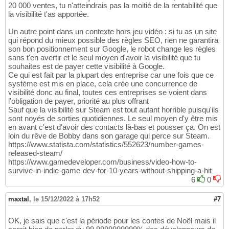
20 000 ventes, tu n'atteindrais pas la moitié de la rentabilité que
la visibilité t'as apportée.
Un autre point dans un contexte hors jeu vidéo : si tu as un site
qui répond du mieux possible des règles SEO, rien ne garantira
son bon positionnement sur Google, le robot change les règles
sans t'en avertir et le seul moyen d'avoir la visibilité que tu
souhaites est de payer cette visibilité à Google.
Ce qui est fait par la plupart des entreprise car une fois que ce
système est mis en place, cela crée une concurrence de
visibilité donc au final, toutes ces entreprises se voient dans
l'obligation de payer, priorité au plus offrant
Sauf que la visibilité sur Steam est tout autant horrible puisqu'ils
sont noyés de sorties quotidiennes. Le seul moyen d'y être mis
en avant c'est d'avoir des contacts là-bas et pousser ça. On est
loin du rêve de Bobby dans son garage qui perce sur Steam.
https://www.statista.com/statistics/552623/number-games-
released-steam/
https://www.gamedeveloper.com/business/video-how-to-
survive-in-indie-game-dev-for-10-years-without-shipping-a-hit
6
0
maxtal
,
le 15/12/2022 à 17h52
#7
OK, je sais que c'est la période pour les contes de Noël mais il