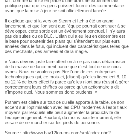
fait, comme la mise en place d'une branche expérimentale
publique pour que les gens puissent fournir des commentaires
avant que la mise à jour ne soit officiellement lancée.
Il explique que si la version Steam et Itch a été un grand
lancement, et que l'on sent que l'équipe pourrait continuer à se
développer, cette sortie est un événement ponctuel. Il n'y aura
pas de suites ou de DLC. L'élan qui a eu lieu en décembre est
la base pour soutenir des plans qui s'étendent sur plusieurs
années dans le futur, qui incluent des caractéristiques telles que
des méchants, des armées et de la magie.
« Nous devons juste faire attention à ne pas nous débarrasser
de la masse de lancement parce que c'est tout ce que nous
avons. Nous ne voulons pas être l'une de ces entreprises
technologiques qui, ce mois-ci, [disent] qu'elles licencient 8, 10
ou 12 % de leurs effectifs parce qu'elles n'ont pas réussi à gérer
correctement leurs chiffres ou parce qu'un actionnaire a dit
n'importe quoi. Nous sommes donc prudents. »
Putnam est claire sur tout ce qu'elle apporte à la table, de son
accent sur l'optimisation avec les CPU modernes à l'esprit aux
moyens par lesquels elle peut augmenter la productivité de
l'équipe en général. Pourtant, du moins pour le moment, elle
essaie de ne marcher sur les pieds de personne.
Source : http://www.bay12forums.com/smf/index.php?