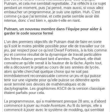
Putnam, et cela me semblait regrettable. J'ai réfléchi à ce sujet
pendant un moment, puis j'ai pensé, mais aussi, si vous allez
embaucher un programmeur, je suis une option. Huh. C'est
comme ça que j'ai terminé, et cette partie semble avoir été
retenue, donc c'est bien », ajoute-t-elle en riant.
Putnam, un nouveau membre dans l'équipe pour aider à
garder le code source fermé
L'un des premiers objectifs de Putnam était de faire en sorte
qu'il soit le moins pénible possible pour elle de travailler sur ce
jeu, par respect pour ce qu'est Dwarf Fortress, à la fois comme
jeu et comme résultat de la dynamique de travail particulière
des frères Adams pendant tant d'années. Pourtant, elle était
convaincue qu'elle serait à la hauteur de la tâche. Après tout,
elle a découvert le projet au cours de ses années de lycée,
alors qu'elle cherchait quelque chose qui ne soit pas
immédiatement reconnaissable comme un jeu et qui puisse
tenir sur une vignette pour qu'elle puisse se détendre après
avoir terminé ses devoirs de mathématiques et de
dactylographie. Les graphismes ASCII de la version classique
étaient parfaits pour cela.
La programmeuse, qui a maintenant presque 28 ans, a d'abord
commencé à jouer au mode Aventure. Au fil du temps, elle a
commencé à jouer avec le système de modding, qui semblait