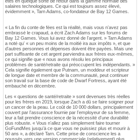
êtes en quelque sorte de retour dans la gamme normale des
salaires technologiques. Ce qui est toujours assez élevé,
évidemment », Tarn Adams, co-fondateur de Bay 12 Games.
« La fin du conte de fées est la réalité, mais vous n'avez pas
embrassé le crapaud, a écrit Zach Adams sur les forums de
Bay 12 Games. Vous lui avez donné de l'argent. » Tarn Adams
a noté qu' « un peu moins de la moitié ira aux impôts », et que
d'autres personnes et dépenses doivent être payées. Mais une
part suffisante de cet argent parviendra aux frères eux-mêmes,
ce qui signifie que « nous avons résolu les principaux
problèmes de santé/retraite qui préoccupent les indépendants. »
Cela signifie également que Putnam, un moddeur et scripteur
de longue date et membre de la communauté, peut continuer
son travail sur la base de code de Dwarf Fortress, ayant été
embauché en décembre.
Les « questions de santé/retraite » sont devenues très réelles
pour les frères en 2019, lorsque Zach a dû se faire soigner pour
un cancer de la peau. Le coût de 10 000 dollars, principalement
couvert par l'assurance fournie par l'employeur de sa femme,
leur a fait prendre conscience de la nécessité d'une durabilité
plus robuste. « Vous n'allez pas simplement faire tourner
GoFundMes jusqu'à ce que vous ne puissiez plus et mourir à
50 ans », a déclaré Tarn. Cette prise de conscience les a
poussés vers une version commerciale (relativement) plus